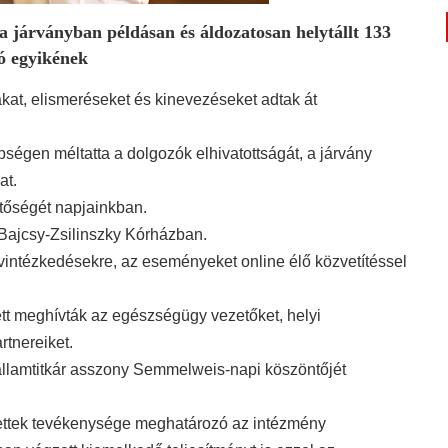
 a járványban példásan és áldozatosan helytállt 133
ó egyikének
kat, elismeréseket és kinevezéseket adtak át
ségen méltatta a dolgozók elhivatottságát, a járvány
at.
tőségét napjainkban.
Bajcsy-Zsilinszky Kórházban.
 óvintézkedésekre, az eseményeket online élő közvetítéssel
tt meghívták az egészségügy vezetőket, helyi
rtnereiket.
 államtitkár asszony Semmelweis-napi köszöntőjét
tettek tevékenysége meghatározó az intézmény