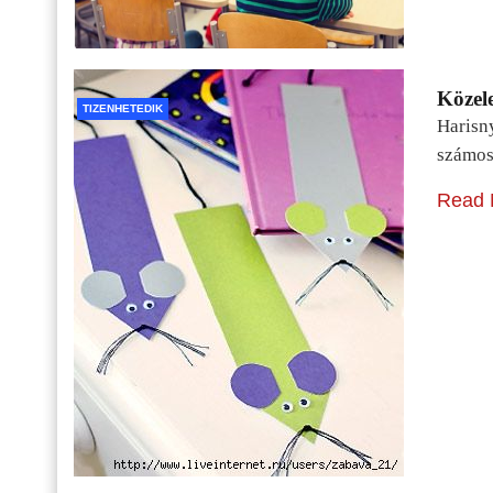
Közele
TIZENHETEDIK
Harisn
számos
Read 