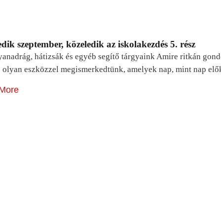
dik szeptember, közeledik az iskolakezdés 5. rész
yanadrág, hátizsák és egyéb segítő tárgyaink Amire ritkán gon
 olyan eszközzel megismerkedtünk, amelyek nap, mint nap elő
More