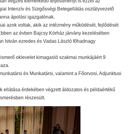
an végzett kiemelkedő teljesítményt is ezzel az
iai Intenzív és Sürgősségi Betegellátás osztályvezető
anna ápolási igazgatónak.
ai azok voltak, akik az intézmény működését, fejlődését
 Ebben az évben Bajcsy Kórház járvány kezelésében
ián István ezredes és Vadas László főhadnagy
i elismerő oklevelet kimagasló szakmai munkájáért 9
haza.
munkatársi és Munkatársi, valamint a Főorvosi, Adjunktusi
k ellátása érdekében végzett áldozatos és példaértékű
lismerésben részesült.