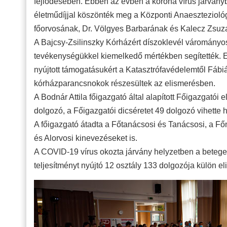
fejlődésében. Ebben az évben a korona vírus járványb
életműdíjjal köszönték meg a Központi Anaeszteziológ
főorvosának, Dr. Völgyes Barbarának és Kalecz Zsuz
A Bajcsy-Zsilinszky Kórházért díszoklevél várományos
tevékenységükkel kiemelkedő mértékben segítették.
nyújtott támogatásukért a Katasztrófavédelemtől Fáb
kórházparancsnokok részesültek az elismerésben.
A Bodnár Attila főigazgató által alapított Főigazgató
dolgozó, a Főigazgatói dicséretet 49 dolgozó vihette 
A főigazgató átadta a Főtanácsosi és Tanácsosi, a Fő
és Alorvosi kinevezéseket is.
A COVID-19 vírus okozta járvány helyzetben a betege
teljesítményt nyújtó 12 osztály 133 dolgozója külön e