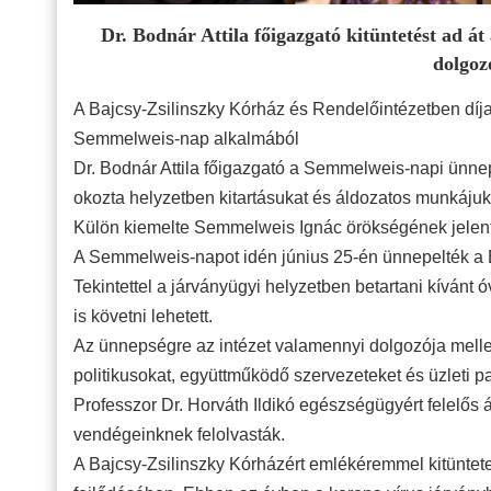
Dr. Bodnár Attila főigazgató kitüntetést ad át
dolgoz
A Bajcsy-Zsilinszky Kórház és Rendelőintézetben díja
Semmelweis-nap alkalmából
Dr. Bodnár Attila főigazgató a Semmelweis-napi ünnep
okozta helyzetben kitartásukat és áldozatos munkájuk
Külön kiemelte Semmelweis Ignác örökségének jelen
A Semmelweis-napot idén június 25-én ünnepelték a 
Tekintettel a járványügyi helyzetben betartani kívánt
is követni lehetett.
Az ünnepségre az intézet valamennyi dolgozója melle
politikusokat, együttműködő szervezeteket és üzleti pa
Professzor Dr. Horváth Ildikó egészségügyért felelős
vendégeinknek felolvasták.
A Bajcsy-Zsilinszky Kórházért emlékéremmel kitünte