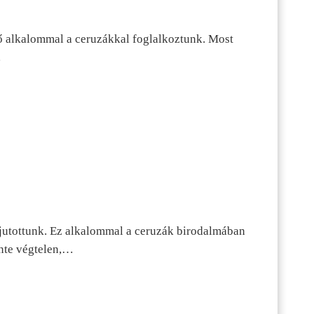
ő alkalommal a ceruzákkal foglalkoztunk. Most
…
jutottunk. Ez alkalommal a ceruzák birodalmában
inte végtelen,…