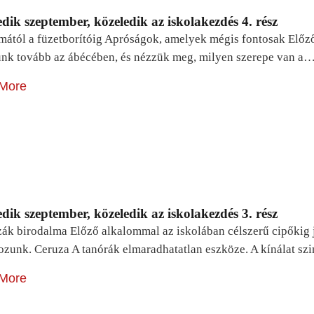
dik szeptember, közeledik az iskolakezdés 4. rész
mától a füzetborítóig Apróságok, amelyek mégis fontosak Előz
unk tovább az ábécében, és nézzük meg, milyen szerepe van a
More
dik szeptember, közeledik az iskolakezdés 3. rész
zák birodalma Előző alkalommal az iskolában célszerű cipőkig 
ozunk. Ceruza A tanórák elmaradhatatlan eszköze. A kínálat sz
More