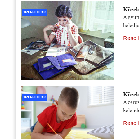
Közele
TIZENHETEDIK
A gyur
haladj
Read 
Közele
TIZENHETEDIK
A ceru
kaland
Read 