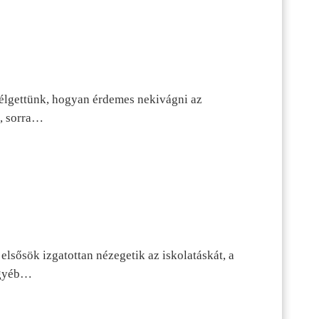
szélgettünk, hogyan érdemes nekivágni az
n, sorra…
lsősök izgatottan nézegetik az iskolatáskát, a
 egyéb…