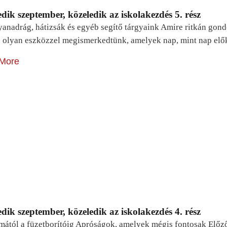
dik szeptember, közeledik az iskolakezdés 5. rész
yanadrág, hátizsák és egyéb segítő tárgyaink Amire ritkán gon
 olyan eszközzel megismerkedtünk, amelyek nap, mint nap elő
More
dik szeptember, közeledik az iskolakezdés 4. rész
mától a füzetborítóig Apróságok, amelyek mégis fontosak Előz