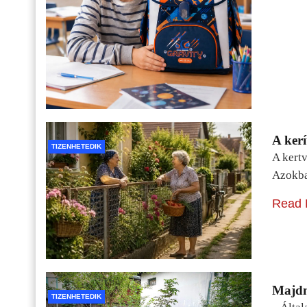
A kerí
TIZENHETEDIK
A kertv
Azokba
Read 
Majdn
TIZENHETEDIK