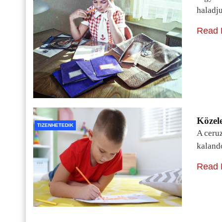
haladj
Read 
Közele
TIZENHETEDIK
A ceru
kaland
Read 