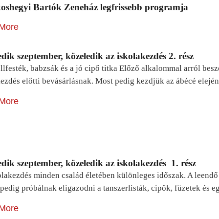
oshegyi Bartók Zeneház legfrissebb programja
More
dik szeptember, közeledik az iskolakezdés 2. rész
lfesték, babzsák és a jó cipő titka Előző alkalommal arról be
ezdés előtti bevásárlásnak. Most pedig kezdjük az ábécé elejé
More
dik szeptember, közeledik az iskolakezdés 1. rész
lakezdés minden család életében különleges időszak. A leendő e
pedig próbálnak eligazodni a tanszerlisták, cipők, füzetek és
More