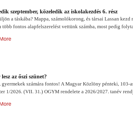
dik szeptember, közeledik az iskolakezdés 6. rész
ljön a táskába? Mappa, számolókorong, és társai Lassan kezd m
n több fontos alapfelszerelést vettünk számba, most pedig foly
More
lesz az őszi szünet?
, gyermekek számára fontos! A Magyar Közlöny pénteki, 103-a
ter 1/2026. (VII. 31.) OGYM rendelete a 2026/2027. tanév rend
More