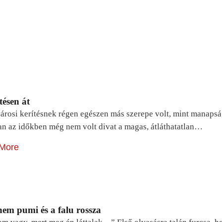
tésen át
árosi kerítésnek régen egészen más szerepe volt, mint manapsá
n az időkben még nem volt divat a magas, átláthatatlan…
More
em pumi és a falu rossza