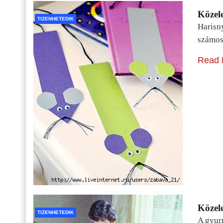
Közele
TIZENHETEDIK
Harisn
számos
Read 
Közele
TIZENHETEDIK
A gyur