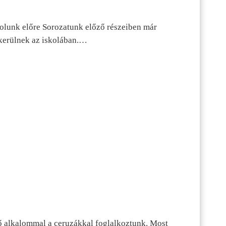
dolunk előre Sorozatunk előző részeiben már
kerülnek az iskolában.…
ő alkalommal a ceruzákkal foglalkoztunk. Most