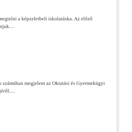
egtelni a képzeletbeli iskolatáska. Az előző
tatjuk…
s számában megjelent az Oktatási és Gyermekügyi
jéről.…