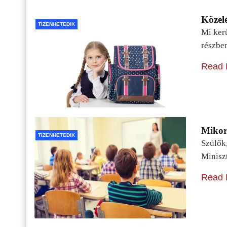
Közele
TIZENHETEDIK
Mi kerü
részbe
Read 
Mikor 
TIZENHETEDIK
Szülők
Minisz
Read 