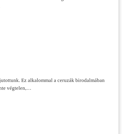
…
jutottunk. Ez alkalommal a ceruzák birodalmában
inte végtelen,…