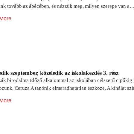
unk tovább az ábécében, és nézzük meg, milyen szerepe van a
More
dik szeptember, közeledik az iskolakezdés 3. rész
zák birodalma Előző alkalommal az iskolában célszerű cipőkig 
ozunk. Ceruza A tanórák elmaradhatatlan eszköze. A kínálat sz
More