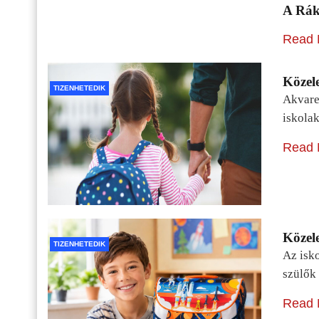
A Rák
Read 
Közele
TIZENHETEDIK
Akvarel
iskolak
Read 
Közele
TIZENHETEDIK
Az isko
szülők 
Read 