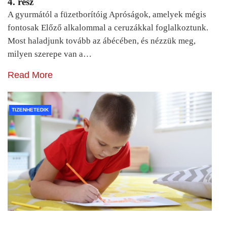
4. rész
A gyurmától a füzetborítóig Apróságok, amelyek mégis
fontosak Előző alkalommal a ceruzákkal foglalkoztunk.
Most haladjunk tovább az ábécében, és nézzük meg,
milyen szerepe van a…
Read More
TIZENHETEDIK