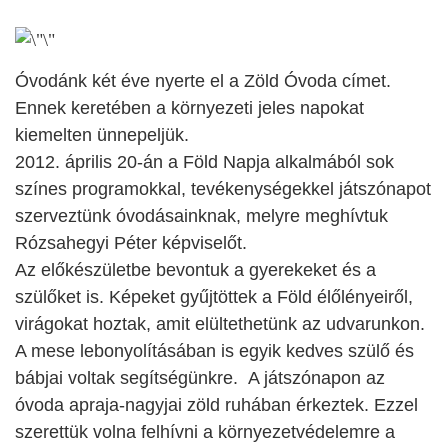
Óvodánk két éve nyerte el a Zöld Óvoda címet.
Ennek keretében a környezeti jeles napokat
kiemelten ünnepeljük.
2012. április 20-án a Föld Napja alkalmából sok
színes programokkal, tevékenységekkel játszónapot
szerveztünk óvodásainknak, melyre meghívtuk
Rózsahegyi Péter képviselőt.
Az előkészületbe bevontuk a gyerekeket és a
szülőket is. Képeket gyűjtöttek a Föld élőlényeiről,
virágokat hoztak, amit elültethetünk az udvarunkon.
A mese lebonyolításában is egyik kedves szülő és
bábjai voltak segítségünkre. A játszónapon az
óvoda apraja-nagyjai zöld ruhában érkeztek. Ezzel
szerettük volna felhívni a környezetvédelemre a