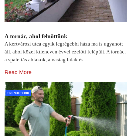
A tornác, ahol felnőttünk
A kertvárosi utca egyik legrégebbi háza ma is ugyanott
áll, ahol közel kilencven évvel ezelőtt felépült. A tornác,
a spalettás ablakok, a vastag falak és…
Read More
TIZENHETEDIK