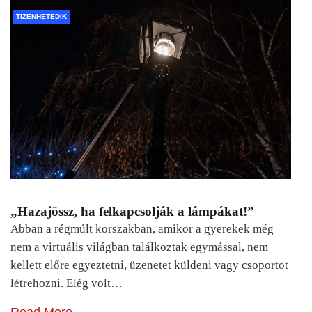
TIZENHETEDIK
„Hazajössz, ha felkapcsolják a lámpákat!”
Abban a régmúlt korszakban, amikor a gyerekek még
nem a virtuális világban találkoztak egymással, nem
kellett előre egyeztetni, üzenetet küldeni vagy csoportot
létrehozni. Elég volt…
Read More