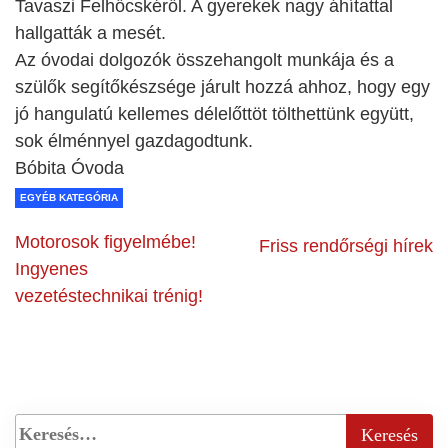
Tavaszi Felhőcskéről. A gyerekek nagy áhítattal
hallgatták a mesét.
Az óvodai dolgozók összehangolt munkája és a
szülők segítőkészsége járult hozzá ahhoz, hogy egy
jó hangulatú kellemes délelőttöt tölthettünk együtt,
sok élménnyel gazdagodtunk.
Bóbita Óvoda
EGYÉB KATEGÓRIA
Motorosok figyelmébe!
Friss rendőrségi hírek
Ingyenes
vezetéstechnikai trénig!