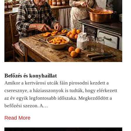
Befőzés és konyhaillat
Amikor a kertvárosi utcák fáin pirosodni kezdett a
cseresznye, a háziasszonyok is tudták, hogy elérkezett
az év egyik legfontosabb időszaka. Megkezdődött a
befőzési szezon. A…
Read More