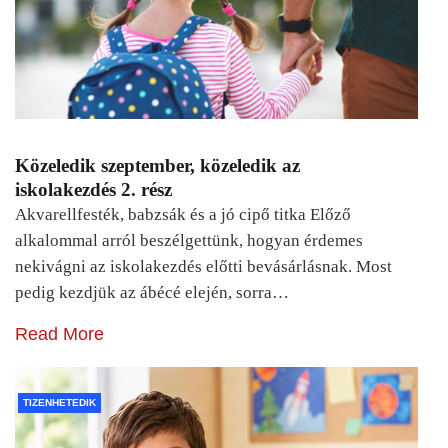
Közeledik szeptember, közeledik az
iskolakezdés 2. rész
Akvarellfesték, babzsák és a jó cipő titka Előző
alkalommal arról beszélgettünk, hogyan érdemes
nekivágni az iskolakezdés előtti bevásárlásnak. Most
pedig kezdjük az ábécé elején, sorra…
Read More
TIZENHETEDIK