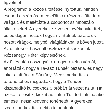
figyelmet.
A programot a közös ültetéssel nyitottuk. Minden
csoport a számára megjelölt kertrészen elültette a
virágait, és mellétűzte a csoportot szimbolizáló
állatképeket. A gyerekek szívesen tevékenykedtek,
és boldogan nézték hogyan virítatnak az általuk
hozott virágok, melyből virágládákba is bőven jutott.
Az ültetésnél használt eszközöket köszönjük
Rózsahegyi Péter képviselőnek.
Az ültés után összegyűltek a gyerekek a várnál,
ahol látták, hogy a Tavasz Tündér bezárta, és nagy
lakat alatt őrzi a Sárkány. Megismerkedtek a
történettel és megtudták, hogy a Tündért
kiszabadító kulcsokhoz 3 próbán át vezet az út. Ha
azokat teljesítik, kiszabadítják a Tündért, aki hálából
elmeséli nekik kedvenc történetét. A gyerekek
izgatottan kezdtek neki a feladatnak.