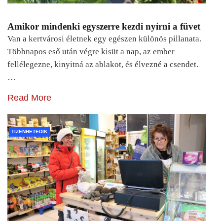
Amikor mindenki egyszerre kezdi nyírni a füvet
Van a kertvárosi életnek egy egészen különös pillanata.
Többnapos eső után végre kisüt a nap, az ember
fellélegezne, kinyitná az ablakot, és élvezné a csendet.
…
Read More
TIZENHETEDIK