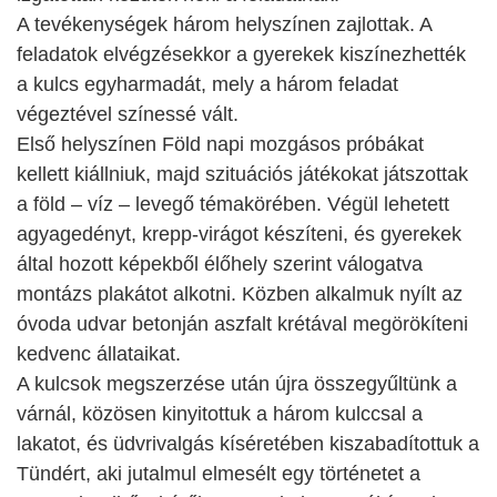
A tevékenységek három helyszínen zajlottak. A
feladatok elvégzésekkor a gyerekek kiszínezhették
a kulcs egyharmadát, mely a három feladat
végeztével színessé vált.
Első helyszínen Föld napi mozgásos próbákat
kellett kiállniuk, majd szituációs játékokat játszottak
a föld – víz – levegő témakörében. Végül lehetett
agyagedényt, krepp-virágot készíteni, és gyerekek
által hozott képekből élőhely szerint válogatva
montázs plakátot alkotni. Közben alkalmuk nyílt az
óvoda udvar betonján aszfalt krétával megörökíteni
kedvenc állataikat.
A kulcsok megszerzése után újra összegyűltünk a
várnál, közösen kinyitottuk a három kulccsal a
lakatot, és üdvrivalgás kíséretében kiszabadítottuk a
Tündért, aki jutalmul elmesélt egy történetet a