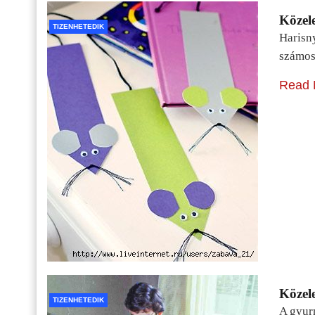
Közele
TIZENHETEDIK
Harisn
számos
Read 
Közele
TIZENHETEDIK
A gyur