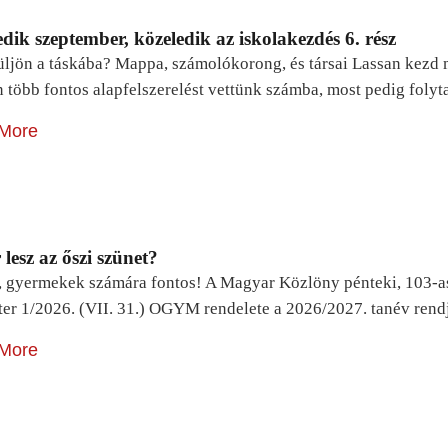
dik szeptember, közeledik az iskolakezdés 6. rész
ljön a táskába? Mappa, számolókorong, és társai Lassan kezd m
n több fontos alapfelszerelést vettünk számba, most pedig foly
More
lesz az őszi szünet?
, gyermekek számára fontos! A Magyar Közlöny pénteki, 103-a
ter 1/2026. (VII. 31.) OGYM rendelete a 2026/2027. tanév rend
More