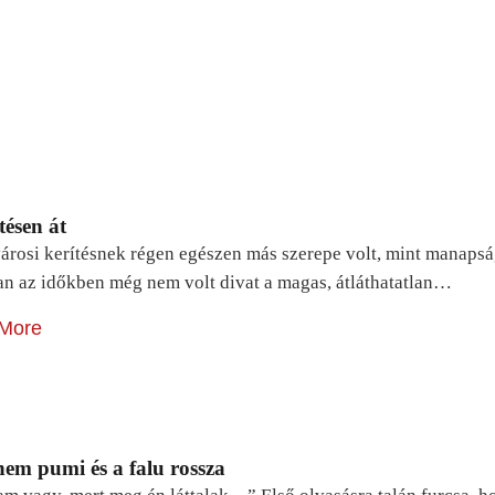
tésen át
árosi kerítésnek régen egészen más szerepe volt, mint manapsá
n az időkben még nem volt divat a magas, átláthatatlan…
More
em pumi és a falu rossza