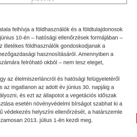
la felhívja a földhasználók és a földtulajdonosok
június 10-én – hatósági ellenőrzések formájában –
az illetékes földhasználók gondoskodjanak a
 mezőgazdasági hasznosításáról. Amennyiben a
számára felróható okból – nem tesz eleget,
ogy az élelmiszerláncról és hatósági felügyeletéről
 az ingatlanon az adott év június 30. napjáig a
yozni, és ezt az állapotot a vegetációs időszak
sztása esetén növényvédelmi bírságot szabhat ki a
ekű védekezés helyszíni ellenőrzését, a határszemle
huzamosan 2013. július 1-én kezdi meg.