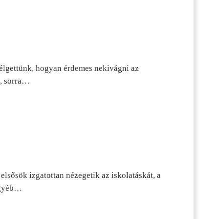
szélgettünk, hogyan érdemes nekivágni az
n, sorra…
lsősök izgatottan nézegetik az iskolatáskát, a
 egyéb…