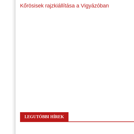
Kőrösisek rajzkiállítása a Vigyázóban
LEGUTÓBBI HÍREK