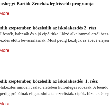
oshegyi Bartók Zeneház legfrissebb programja
More
dik szeptember, közeledik az iskolakezdés 2. rész
lfesték, babzsák és a jó cipő titka Előző alkalommal arról be
ezdés előtti bevásárlásnak. Most pedig kezdjük az ábécé elejé
More
dik szeptember, közeledik az iskolakezdés 1. rész
lakezdés minden család életében különleges időszak. A leendő e
pedig próbálnak eligazodni a tanszerlisták, cipők, füzetek és
More