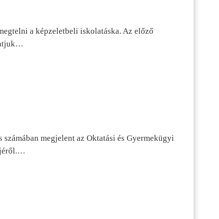
egtelni a képzeletbeli iskolatáska. Az előző
tatjuk…
s számában megjelent az Oktatási és Gyermekügyi
jéről.…