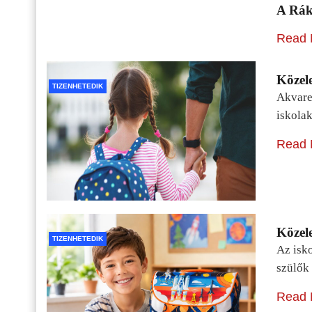
A Rák
Read 
Közele
TIZENHETEDIK
Akvarel
iskolak
Read 
Közele
TIZENHETEDIK
Az isko
szülők 
Read 