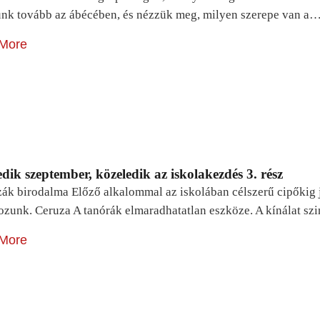
unk tovább az ábécében, és nézzük meg, milyen szerepe van a
More
dik szeptember, közeledik az iskolakezdés 3. rész
zák birodalma Előző alkalommal az iskolában célszerű cipőkig 
ozunk. Ceruza A tanórák elmaradhatatlan eszköze. A kínálat sz
More