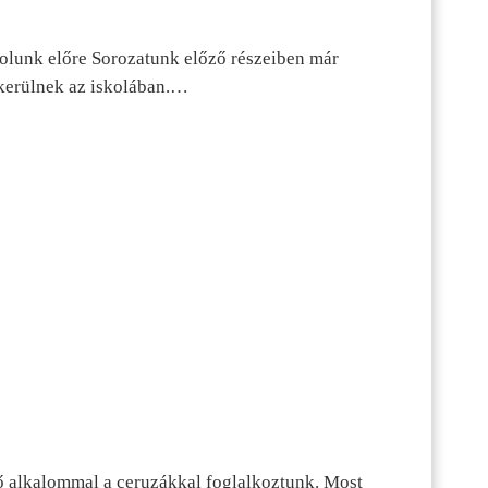
dolunk előre Sorozatunk előző részeiben már
kerülnek az iskolában.…
ő alkalommal a ceruzákkal foglalkoztunk. Most