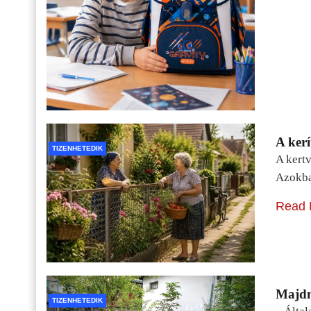
A kerí
TIZENHETEDIK
A kertv
Azokba
Read 
Majdn
TIZENHETEDIK