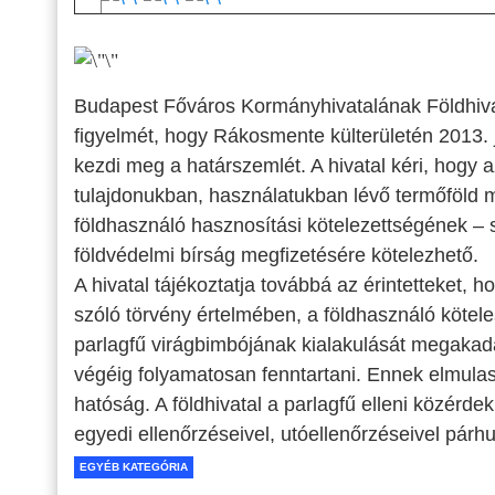
Budapest Főváros Kormányhivatalának Földhivata
figyelmét, hogy Rákosmente külterületén 2013. 
kezdi meg a határszemlét. A hivatal kéri, hogy 
tulajdonukban, használatukban lévő termőföld
földhasználó hasznosítási kötelezettségének – 
földvédelmi bírság megfizetésére kötelezhető.
A hivatal tájékoztatja továbbá az érintetteket, h
szóló törvény értelmében, a földhasználó köteles
parlagfű virágbimbójának kialakulását megakadál
végéig folyamatosan fenntartani. Ennek elmula
hatóság. A földhivatal a parlagfű elleni közérd
egyedi ellenőrzéseivel, utóellenőrzéseivel pár
EGYÉB KATEGÓRIA