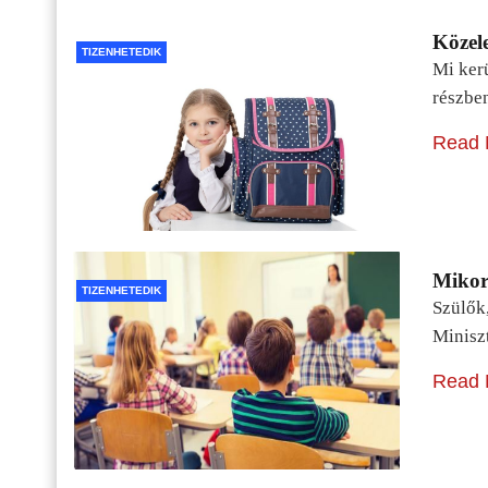
Közele
TIZENHETEDIK
Mi kerü
részbe
Read 
Mikor 
TIZENHETEDIK
Szülők
Minisz
Read 