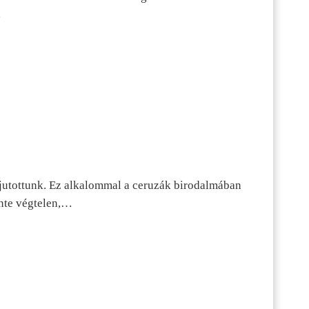
…
jutottunk. Ez alkalommal a ceruzák birodalmában
inte végtelen,…