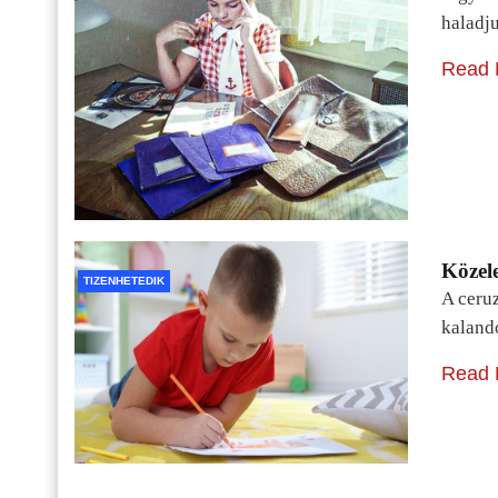
haladj
Read 
Közele
TIZENHETEDIK
A ceru
kaland
Read 