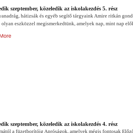
dik szeptember, közeledik az iskolakezdés 5. rész
yanadrág, hátizsák és egyéb segítő tárgyaink Amire ritkán gon
 olyan eszközzel megismerkedtünk, amelyek nap, mint nap elő
More
dik szeptember, közeledik az iskolakezdés 4. rész
mától a füzetborítóig Apróságok, amelyek mégis fontosak Előz