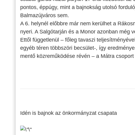
pontos, éppúgy, mint a bajnokság utolsó fordulój
Balmazújváros sem.
A 6. helynél előbbre már nem kerülhet a Ráko
nyeri. A Salgótarján és a Monor azonban még ves
Ettől függetlenül – főleg tavaszi teljesítményé
egyéb téren többszöri becsület
-, így eredmény
mentő közreműködése révén – a Mátra csoport l
Idén is bajnok az önkormányzat csapata