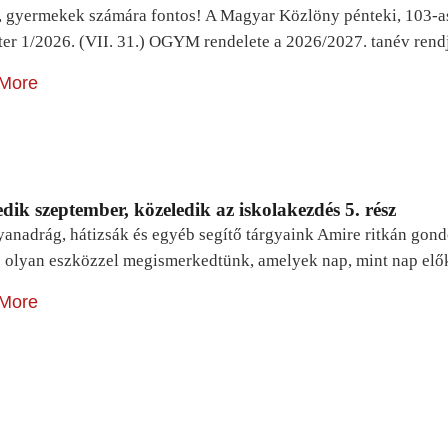
, gyermekek számára fontos! A Magyar Közlöny pénteki, 103-a
ter 1/2026. (VII. 31.) OGYM rendelete a 2026/2027. tanév rend
More
dik szeptember, közeledik az iskolakezdés 5. rész
yanadrág, hátizsák és egyéb segítő tárgyaink Amire ritkán gon
 olyan eszközzel megismerkedtünk, amelyek nap, mint nap elő
More