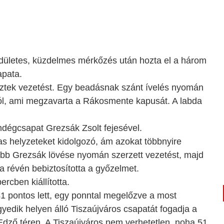
ületes, küzdelmes mérkőzés után hozta el a három
apata.
reztek vezetést. Egy beadásnak szánt ívelés nyomán
ról, ami megzavarta a Rákosmente kapusát. A labda
.
endégcsapat Grezsák Zsolt fejesével.
s helyzeteket kidolgozó, ám azokat többnyire
bb Grezsák lövése nyomán szerzett vezetést, majd
 révén bebiztosította a győzelmet.
ercben kiállította.
41 pontos lett, egy ponntal megelőzve a most
gyedik helyen álló Tiszaújváros csapatát fogadja a
 Edző téren. A Tiszaújváros nem verhetetlen, noha 51