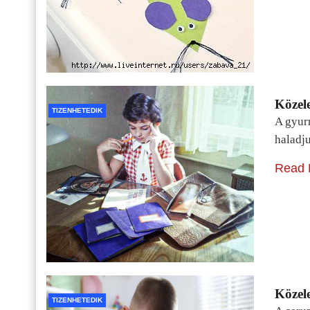
Közele
TIZENHETEDIK
A gyur
haladj
Read 
Közele
TIZENHETEDIK