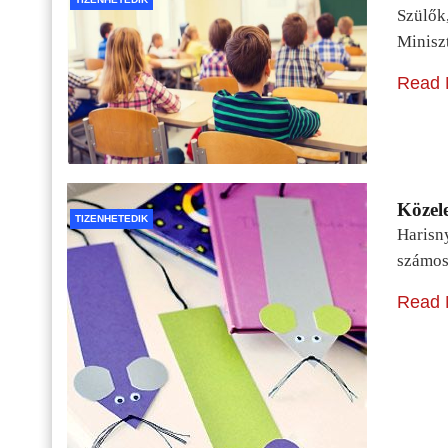
Szülők
Minisz
Read 
Közele
TIZENHETEDIK
Harisn
számos
Read 