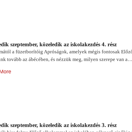
dik szeptember, közeledik az iskolakezdés 4. rész
mától a füzetborítóig Apróságok, amelyek mégis fontosak Előz
unk tovább az ábécében, és nézzük meg, milyen szerepe van a
More
dik szeptember, közeledik az iskolakezdés 3. rész