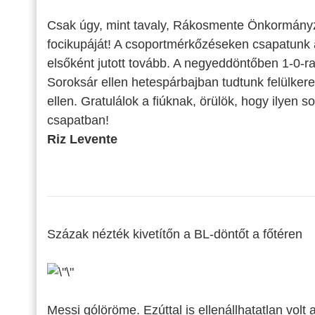
Csak úgy, mint tavaly, Rákosmente Önkormányz
focikupáját! A csoportmérkőzéseken csapatunk a I
elsőként jutott tovább. A negyeddöntőben 1-0-ra
Soroksár ellen hetespárbajban tudtunk felülkere
ellen. Gratulálok a fiúknak, örülök, hogy ilyen
csapatban!
Riz Levente
Százak nézték kivetítőn a BL-döntőt a főtéren
Messi gólöröme. Ezúttal is ellenállhatatlan volt 