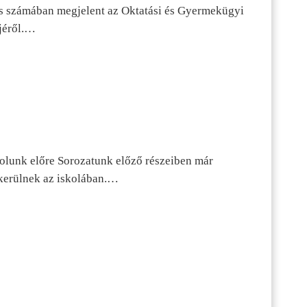
s számában megjelent az Oktatási és Gyermekügyi
jéről.…
dolunk előre Sorozatunk előző részeiben már
kerülnek az iskolában.…