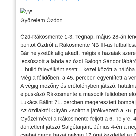
Győzelem Ózdon
Ózd-Rákosmente 1-3. Tegnap, május 28-án lend
pontot Ózdról a Rákosmente NB III-as futballcs
Bár helyzetük alig akadt, mégis a hazaiak sze
lecsúszott a labda az ózdi Balogh Sándor lábá
– hulló falevélként esett – kezei között a hálóba
Még a félidőben, a 45. percben egyenlített a v
A végig mezőny és erőfölényben játszó, hatalma
elpuskázó Rákosmente a második félidőben elő
Lukács Bálint 71. percben megeresztett bombája
Az ózdiaktól Oltyán Zsoltot a játékvezető a 76. p
Győzelmével a Rákosmente feljött a 6. helyre, 
döntetlent játszó Salgótarjánt. Június 4-én a ne
csabai gárda hazai pályán 17 órai kezdettel az