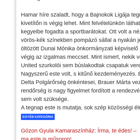
Hamar híre szaladt, hogy a Bajnokok Ligája tegn
kivetítőn is végig lehet. Mint felvételünkön látha
kegyeibe fogadta a sportbarátokat. Ott volt a né
vörös-kék színekben pompázó sállal a nyakán j
öltözött Dunai Mónika önkormányzati képviselő 
végig az izgalmas meccset. Mint ismert, nekik v
United szurkolói sem búslakodtak csapatuk ver
Nagyszerű este volt, s kitűnő kezdeményezés.
Delta Polgárőrség önkéntesei, Brauer Márta veze
rendőrség is nagy figyelmet fordított a rendezv
sem volt szüksége.
A tegnap este is mutatja, sok szép közösségi 
EGYÉB KATEGÓRIA
Gózon Gyula Kamaraszínház: Írma, te édes! –
ma este is műsoron!