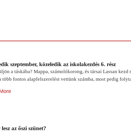
dik szeptember, közeledik az iskolakezdés 6. rész
ljön a táskába? Mappa, számolókorong, és társai Lassan kezd m
n több fontos alapfelszerelést vettünk számba, most pedig foly
More
lesz az őszi szünet?