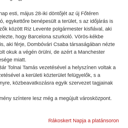
ap esti, május 28-iki döntőjét az új Főtéren
tó, egykettőre benépesült a terület, s az időjárás is
zők között Riz Levente polgármester kisfiával, aki
elezte, hogy Barcelona szurkoló. Vörös-kékbe
is, aki férje, Dombóvári Csaba társaságában nézte
olt okuk a végén örülni, de azért a Manchester
esége miatt.
Bár Tolnai Tamás vezetésével a helyszínen voltak a
tésével a kerületi közterület felügyelők, s a
ényre, közbeavatkozásra egyik szervezet tagjainak
élmény színtere lesz még a megújult városközpont.
Rákoskert Napja a platánsoron