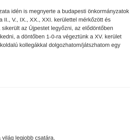
ata idén is megnyerte a budapesti önkormányzatok
I., V., IX., XX., XXI. kerülettel mérkőzött és
 sikerült az Újpestet legyőzni, az elődöntőben
kedni, a döntőben 1-0-ra végeztünk a XV. kerület
 sokoldalú kollegákkal dolgozhatom/játszhatom egy
a világ legjobb csatára.