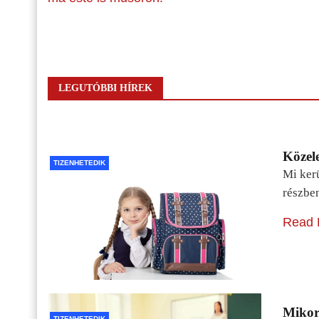
LEGUTÓBBI HÍREK
Közele
TIZENHETEDIK
Mi kerü
részbe
Read 
Mikor 
TIZENHETEDIK