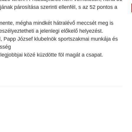
ának párosítása szerinti ellenfél, s az 52 pontos a
smente, mégha mindkét hátralévő meccsét meg is
zélyeztetheti a jelenlegi előkelő helyezést.
vel, Papp József klubelnök sportszakmai munkája és
esség
egjobbjai közé küzdötte föl magát a csapat.