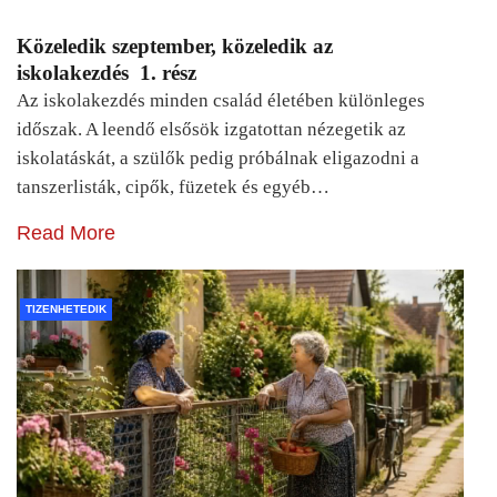
Közeledik szeptember, közeledik az
iskolakezdés 1. rész
Az iskolakezdés minden család életében különleges
időszak. A leendő elsősök izgatottan nézegetik az
iskolatáskát, a szülők pedig próbálnak eligazodni a
tanszerlisták, cipők, füzetek és egyéb…
Read More
TIZENHETEDIK