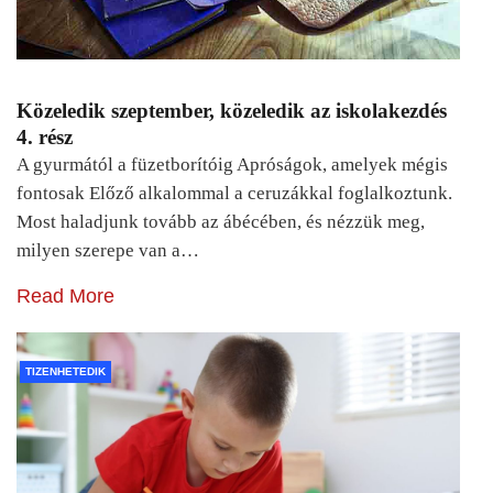
Közeledik szeptember, közeledik az iskolakezdés
4. rész
A gyurmától a füzetborítóig Apróságok, amelyek mégis
fontosak Előző alkalommal a ceruzákkal foglalkoztunk.
Most haladjunk tovább az ábécében, és nézzük meg,
milyen szerepe van a…
Read More
TIZENHETEDIK