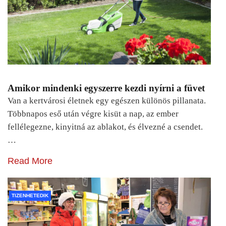
Amikor mindenki egyszerre kezdi nyírni a füvet
Van a kertvárosi életnek egy egészen különös pillanata.
Többnapos eső után végre kisüt a nap, az ember
fellélegezne, kinyitná az ablakot, és élvezné a csendet.
…
Read More
TIZENHETEDIK