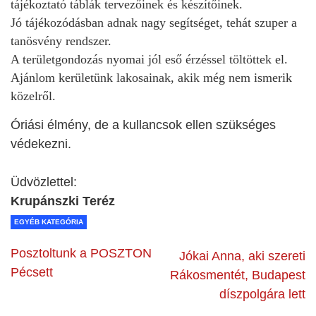
tájékoztató táblák tervezőinek és készítőinek.
Jó tájékozódásban adnak nagy segítséget, tehát szuper a
tanösvény rendszer.
A területgondozás nyomai jól eső érzéssel töltöttek el.
Ajánlom kerületünk lakosainak, akik még nem ismerik
közelről.
Óriási élmény, de a kullancsok ellen szükséges
védekezni.
Üdvözlettel:
Krupánszki Teréz
EGYÉB KATEGÓRIA
Posztoltunk a POSZTON
Jókai Anna, aki szereti
Pécsett
Rákosmentét, Budapest
díszpolgára lett