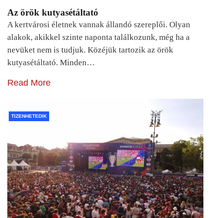
Az örök kutyasétáltató
A kertvárosi életnek vannak állandó szereplői. Olyan
alakok, akikkel szinte naponta találkozunk, még ha a
nevüket nem is tudjuk. Közéjük tartozik az örök
kutyasétáltató. Minden…
Read More
TIZENHETEDIK