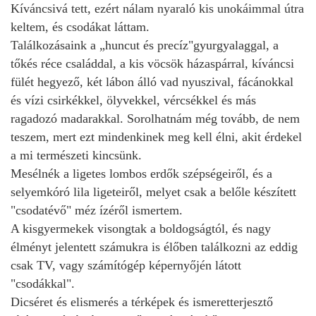
Kíváncsivá tett, ezért nálam nyaraló kis unokáimmal útra
keltem, és csodákat láttam.
Találkozásaink a „huncut és precíz"gyurgyalaggal, a
tőkés réce családdal, a kis vöcsök házaspárral, kíváncsi
fülét hegyező, két lábon álló vad nyuszival, fácánokkal
és vízi csirkékkel, ölyvekkel, vércsékkel és más
ragadozó madarakkal. Sorolhatnám még tovább, de nem
teszem, mert ezt mindenkinek meg kell élni, akit érdekel
a mi természeti kincsünk.
Mesélnék a ligetes lombos erdők szépségeiről, és a
selyemkóró lila ligeteiről, melyet csak a belőle készített
"csodatévő" méz ízéről ismertem.
A kisgyermekek visongtak a boldogságtól, és nagy
élményt jelentett számukra is élőben találkozni az eddig
csak TV, vagy számítógép képernyőjén látott
"csodákkal".
Dicséret és elismerés a térképek és ismeretterjesztő