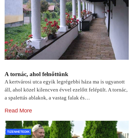
A tornác, ahol felnőttünk
A kertvárosi utca egyik legrégebbi háza ma is ugyanott
áll, ahol közel kilencven évvel ezelőtt felépült. A tornác,
a spalettás ablakok, a vastag falak és…
Read More
TIZENHETEDIK