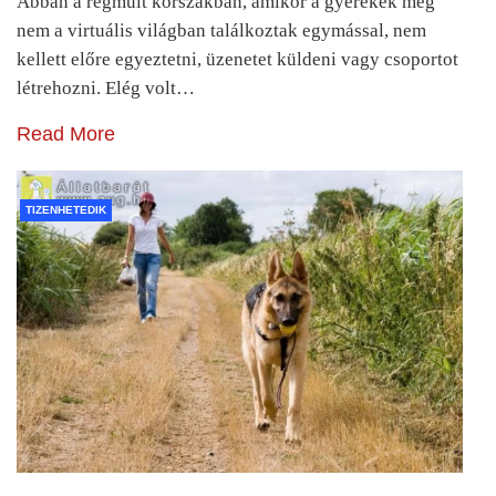
Abban a régmúlt korszakban, amikor a gyerekek még
nem a virtuális világban találkoztak egymással, nem
kellett előre egyeztetni, üzenetet küldeni vagy csoportot
létrehozni. Elég volt…
Read More
TIZENHETEDIK