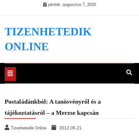
Skip
péntek, augusztus 7, 2026
to
content
TIZENHETEDIK
ONLINE
Toggle
navigation
Postaládánkból: A tanösvényről és a
tájékoztatásról – a Merzse kapcsán
2012.06.21.
Tizenhetedik Online