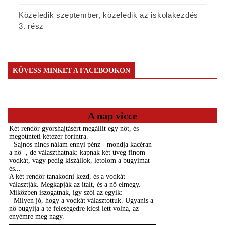
Közeledik szeptember, közeledik az iskolakezdés
3. rész
KÖVESS MINKET A FACEBOOKON
A nap vicce