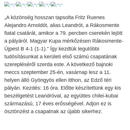
„A közönség hosszan tapsolta Fritz Ruenes
Alejandro Arnoldót, alias Leandrót, a Rákosmente
fiatal csatárát, amikor a 79. percben cserekén lejött
a pályáról. Magyar Kupa mérkőzésen Rákosmente-
Újpest B 4-1 (1-1).” Így kezdtük legutóbbi
tudósításunkat a kerületi első számú csapatának
szerepléséről szerda este. A következő bajnoki
meccs szeptember 25-én, vasárnap lesz a 11.
helyen álló Gyöngyös ellen itthon, az Edző téri
pályán. Kezdés: 16 óra. Előtte készítettünk egy kis
beszélgetést Leandróval, az együttes chilei-kubai
származású, 17 éves erősségével. Adjon ez is
ösztönzést a csapatnak az újabb sikerhez.