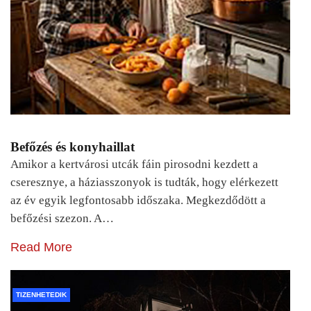
Befőzés és konyhaillat
Amikor a kertvárosi utcák fáin pirosodni kezdett a
cseresznye, a háziasszonyok is tudták, hogy elérkezett
az év egyik legfontosabb időszaka. Megkezdődött a
befőzési szezon. A…
Read More
TIZENHETEDIK