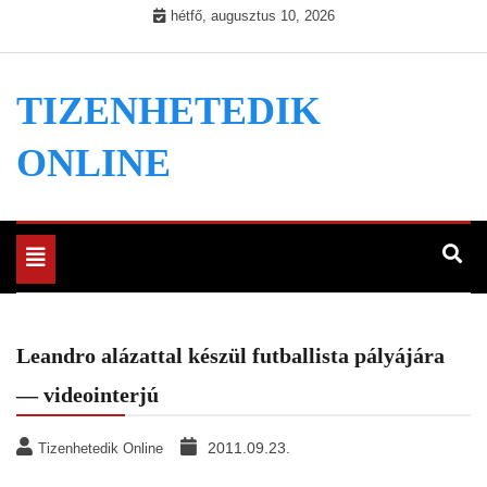
Skip
hétfő, augusztus 10, 2026
to
content
TIZENHETEDIK
ONLINE
Toggle
navigation
Leandro alázattal készül futballista pályájára
— videointerjú
2011.09.23.
Tizenhetedik Online