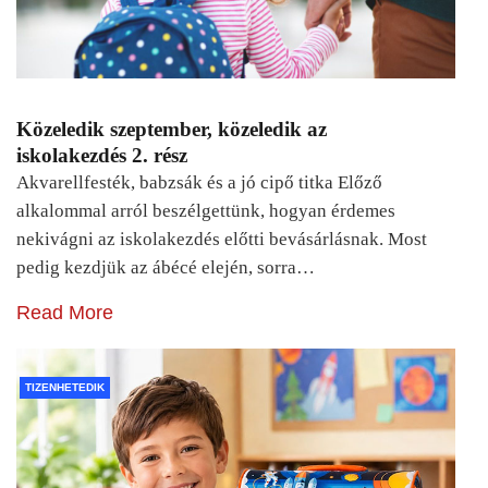
Közeledik szeptember, közeledik az
iskolakezdés 2. rész
Akvarellfesték, babzsák és a jó cipő titka Előző
alkalommal arról beszélgettünk, hogyan érdemes
nekivágni az iskolakezdés előtti bevásárlásnak. Most
pedig kezdjük az ábécé elején, sorra…
Read More
TIZENHETEDIK