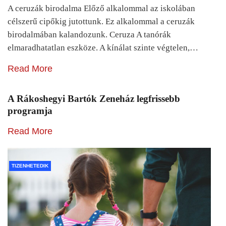
A ceruzák birodalma Előző alkalommal az iskolában
célszerű cipőkig jutottunk. Ez alkalommal a ceruzák
birodalmában kalandozunk. Ceruza A tanórák
elmaradhatatlan eszköze. A kínálat szinte végtelen,…
Read More
A Rákoshegyi Bartók Zeneház legfrissebb
programja
Read More
TIZENHETEDIK