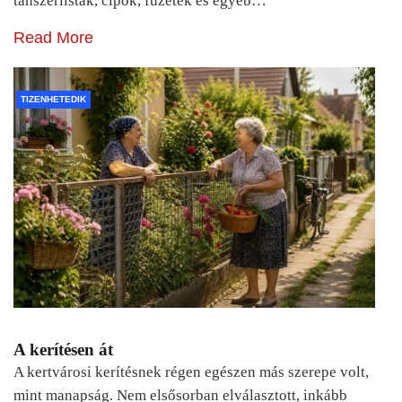
tanszerlisták, cipők, füzetek és egyéb…
Read More
TIZENHETEDIK
A kerítésen át
A kertvárosi kerítésnek régen egészen más szerepe volt,
mint manapság. Nem elsősorban elválasztott, inkább