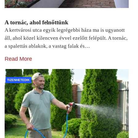
A tornác, ahol felnőttünk
A kertvárosi utca egyik legrégebbi háza ma is ugyanott
áll, ahol közel kilencven évvel ezelőtt felépült. A tornác,
a spalettás ablakok, a vastag falak és…
Read More
TIZENHETEDIK