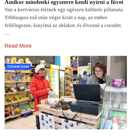
Amikor mindenki egyszerre kezdi nyírni a füvet
Van a kertvárosi életnek egy egészen különös pillanata.
Többnapos eső után végre kisüt a nap, az ember
fellélegezne, kinyitná az ablakot, és élvezné a csendet.
…
Read More
TIZENHETEDIK