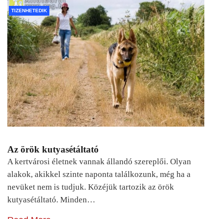
TIZENHETEDIK
Az örök kutyasétáltató
A kertvárosi életnek vannak állandó szereplői. Olyan
alakok, akikkel szinte naponta találkozunk, még ha a
nevüket nem is tudjuk. Közéjük tartozik az örök
kutyasétáltató. Minden…