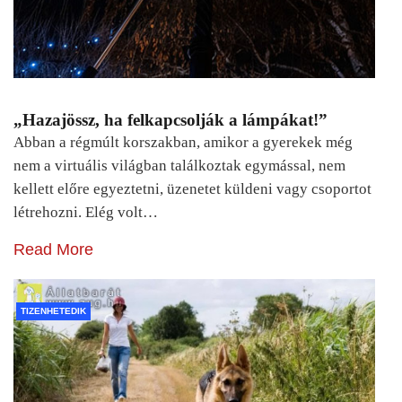
„Hazajössz, ha felkapcsolják a lámpákat!”
Abban a régmúlt korszakban, amikor a gyerekek még
nem a virtuális világban találkoztak egymással, nem
kellett előre egyeztetni, üzenetet küldeni vagy csoportot
létrehozni. Elég volt…
Read More
TIZENHETEDIK