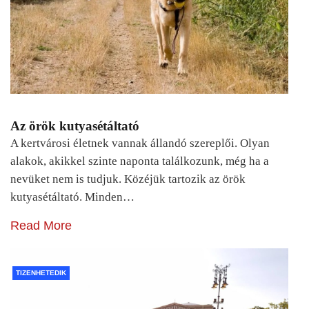
Az örök kutyasétáltató
A kertvárosi életnek vannak állandó szereplői. Olyan
alakok, akikkel szinte naponta találkozunk, még ha a
nevüket nem is tudjuk. Közéjük tartozik az örök
kutyasétáltató. Minden…
Read More
TIZENHETEDIK