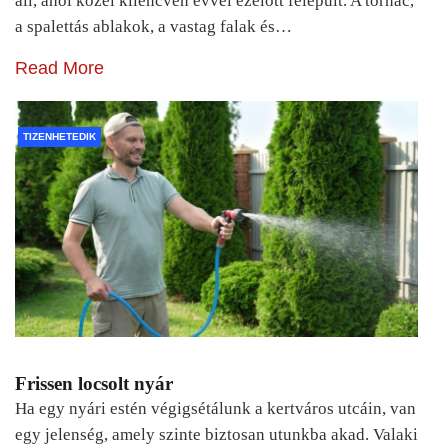
áll, ahol közel kilencven évvel ezelőtt felépült. A tornác,
a spalettás ablakok, a vastag falak és…
Read More
TIZENHETEDIK
Frissen locsolt nyár
Ha egy nyári estén végigsétálunk a kertváros utcáin, van
egy jelenség, amely szinte biztosan utunkba akad. Valaki