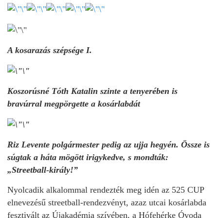
A kosarazás szépsége I.
Koszorúsné Tóth Katalin szinte a tenyerében is
bravúrral megpörgette a kosárlabdát
Riz Levente polgármester pedig az ujja hegyén. Össze is
súgtak a háta mögött irigykedve, s mondták:
„Streetball-király!”
Nyolcadik alkalommal rendezték meg idén az 525 CUP
elnevezésű streetball-rendezvényt, azaz utcai kosárlabda
fesztivált az Újakadémia szívében, a Hófehérke Óvoda