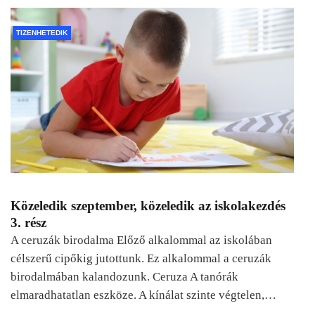
TIZENHETEDIK
Közeledik szeptember, közeledik az iskolakezdés
3. rész
A ceruzák birodalma Előző alkalommal az iskolában
célszerű cipőkig jutottunk. Ez alkalommal a ceruzák
birodalmában kalandozunk. Ceruza A tanórák
elmaradhatatlan eszköze. A kínálat szinte végtelen,…