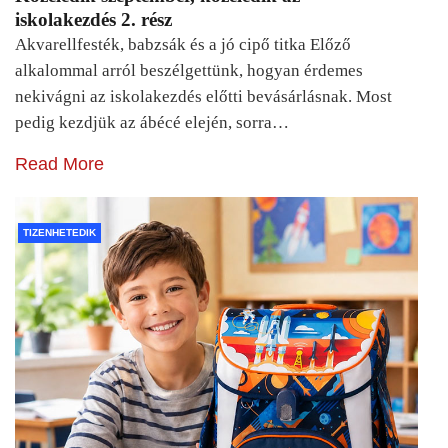
iskolakezdés 2. rész
Akvarellfesték, babzsák és a jó cipő titka Előző
alkalommal arról beszélgettünk, hogyan érdemes
nekivágni az iskolakezdés előtti bevásárlásnak. Most
pedig kezdjük az ábécé elején, sorra…
Read More
TIZENHETEDIK