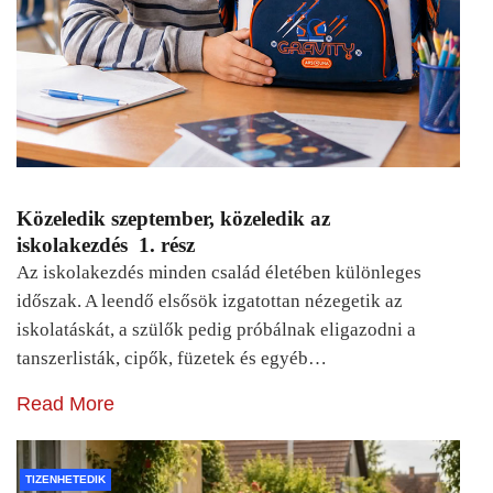
Közeledik szeptember, közeledik az
iskolakezdés 1. rész
Az iskolakezdés minden család életében különleges
időszak. A leendő elsősök izgatottan nézegetik az
iskolatáskát, a szülők pedig próbálnak eligazodni a
tanszerlisták, cipők, füzetek és egyéb…
Read More
TIZENHETEDIK