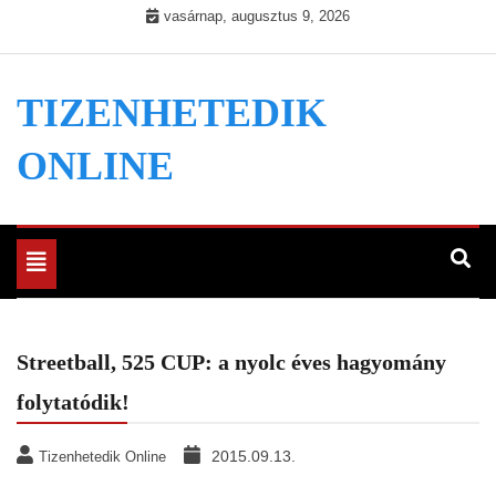
Skip
vasárnap, augusztus 9, 2026
to
content
TIZENHETEDIK
ONLINE
Toggle
navigation
Streetball, 525 CUP: a nyolc éves hagyomány
folytatódik!
2015.09.13.
Tizenhetedik Online