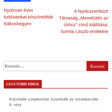
Nyolcvan éves
A Nyolcszemközt
tudósainkat köszöntötték
Társaság „Menekülés az
Rákoshegyen
Úrhoz” című kiállítása;
Somlai László emlékére
LEGUTÓBBI HÍREK
Közeledik szeptember, közeledik az iskolakezdés
6. rész