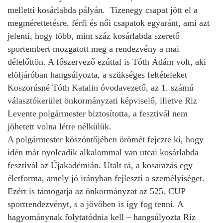
melletti kosárlabda pályán. Tizenegy csapat jött el a
megmérettetésre, férfi és női csapatok egyaránt, ami azt
jelenti, hogy több, mint száz kosárlabda szerető
sportembert mozgatott meg a rendezvény a mai
délelőttön. A főszervező ezúttal is Tóth Ádám volt, aki
elöljáróban hangsúlyozta, a szükséges feltételeket
Koszorúsné Tóth Katalin óvodavezető, az 1. számú
választókerület önkormányzati képviselő, illetve Riz
Levente polgármester biztosította, a fesztivál nem
jöhetett volna létre nélkülük.
A polgármester köszöntőjében örömét fejezte ki, hogy
idén már nyolcadik alkalommal van utcai kosárlabda
fesztivál az Újakadémián. Utalt rá, a kosarazás egy
életforma, amely jó irányban fejleszti a személyiséget.
Ezért is támogatja az önkormányzat az 525. CUP
sportrendezvényt, s a jövőben is így fog tenni. A
hagyománynak folytatódnia kell – hangsúlyozta Riz