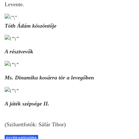
Levente.
Tóth Ádám köszöntője
A résztvevők
Ms. Dinamika kosárra tör a levegőben
A játék szépsége II.
(Sziluettfotók: Sáfár Tibor)
EGYÉB KATEGÓRIA