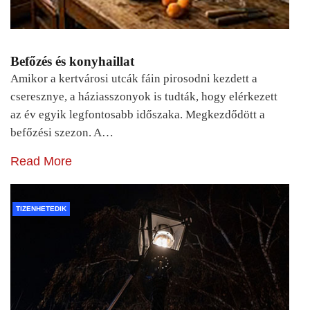
Befőzés és konyhaillat
Amikor a kertvárosi utcák fáin pirosodni kezdett a
cseresznye, a háziasszonyok is tudták, hogy elérkezett
az év egyik legfontosabb időszaka. Megkezdődött a
befőzési szezon. A…
Read More
TIZENHETEDIK