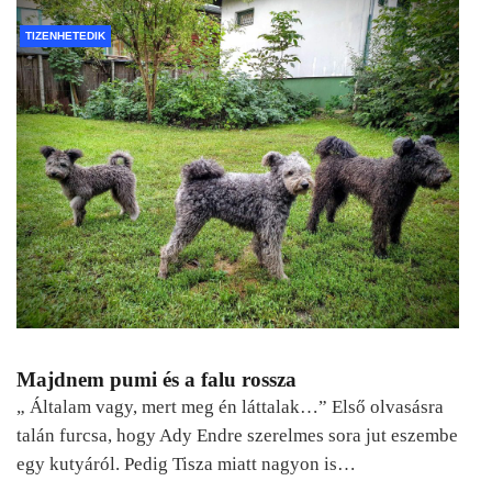
TIZENHETEDIK
Majdnem pumi és a falu rossza
„ Általam vagy, mert meg én láttalak…” Első olvasásra
talán furcsa, hogy Ady Endre szerelmes sora jut eszembe
egy kutyáról. Pedig Tisza miatt nagyon is…