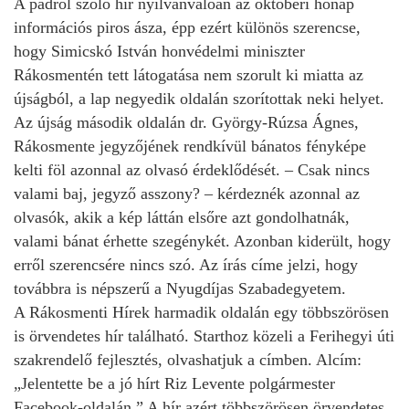
A padról szóló hír nyilvánvalóan az októberi hónap
információs piros ásza, épp ezért különös szerencse,
hogy Simicskó István honvédelmi miniszter
Rákosmentén tett látogatása nem szorult ki miatta az
újságból, a lap negyedik oldalán szorítottak neki helyet.
Az újság második oldalán dr. György-Rúzsa Ágnes,
Rákosmente jegyzőjének rendkívül bánatos fényképe
kelti föl azonnal az olvasó érdeklődését. – Csak nincs
valami baj, jegyző asszony? – kérdeznék azonnal az
olvasók, akik a kép láttán elsőre azt gondolhatnák,
valami bánat érhette szegénykét. Azonban kiderült, hogy
erről szerencsére nincs szó. Az írás címe jelzi, hogy
továbbra is népszerű a Nyugdíjas Szabadegyetem.
A Rákosmenti Hírek harmadik oldalán egy többszörösen
is örvendetes hír található. Starthoz közeli a Ferihegyi úti
szakrendelő fejlesztés, olvashatjuk a címben. Alcím:
„Jelentette be a jó hírt Riz Levente polgármester
Facebook-oldalán.” A hír azért többszörösen örvendetes,