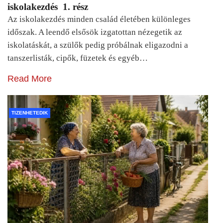
iskolakezdés 1. rész
Az iskolakezdés minden család életében különleges
időszak. A leendő elsősök izgatottan nézegetik az
iskolatáskát, a szülők pedig próbálnak eligazodni a
tanszerlisták, cipők, füzetek és egyéb…
Read More
TIZENHETEDIK