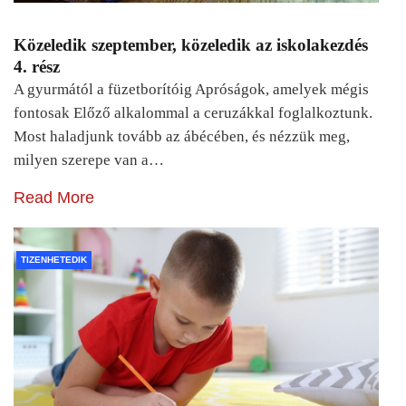
Közeledik szeptember, közeledik az iskolakezdés
4. rész
A gyurmától a füzetborítóig Apróságok, amelyek mégis
fontosak Előző alkalommal a ceruzákkal foglalkoztunk.
Most haladjunk tovább az ábécében, és nézzük meg,
milyen szerepe van a…
Read More
TIZENHETEDIK