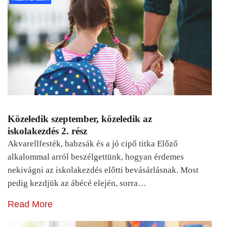
Közeledik szeptember, közeledik az
iskolakezdés 2. rész
Akvarellfesték, babzsák és a jó cipő titka Előző
alkalommal arról beszélgettünk, hogyan érdemes
nekivágni az iskolakezdés előtti bevásárlásnak. Most
pedig kezdjük az ábécé elején, sorra…
Read More