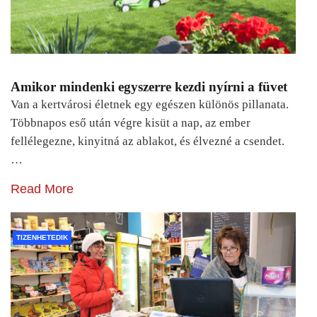
Amikor mindenki egyszerre kezdi nyírni a füvet
Van a kertvárosi életnek egy egészen különös pillanata.
Többnapos eső után végre kisüt a nap, az ember
fellélegezne, kinyitná az ablakot, és élvezné a csendet.
…
Read More
TIZENHETEDIK