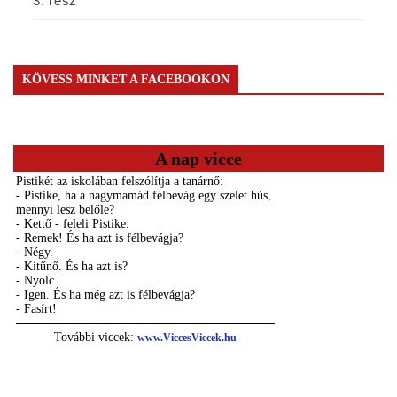
3. rész
KÖVESS MINKET A FACEBOOKON
A nap vicce