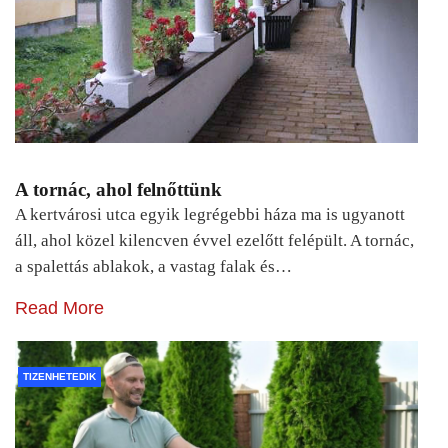
A tornác, ahol felnőttünk
A kertvárosi utca egyik legrégebbi háza ma is ugyanott
áll, ahol közel kilencven évvel ezelőtt felépült. A tornác,
a spalettás ablakok, a vastag falak és…
Read More
TIZENHETEDIK