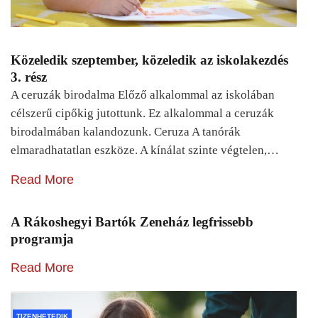
Közeledik szeptember, közeledik az iskolakezdés
3. rész
A ceruzák birodalma Előző alkalommal az iskolában
célszerű cipőkig jutottunk. Ez alkalommal a ceruzák
birodalmában kalandozunk. Ceruza A tanórák
elmaradhatatlan eszköze. A kínálat szinte végtelen,…
Read More
A Rákoshegyi Bartók Zeneház legfrissebb
programja
Read More
TIZENHETEDIK