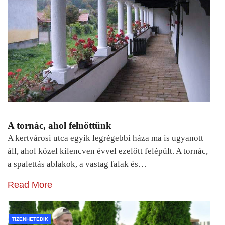
A tornác, ahol felnőttünk
A kertvárosi utca egyik legrégebbi háza ma is ugyanott
áll, ahol közel kilencven évvel ezelőtt felépült. A tornác,
a spalettás ablakok, a vastag falak és…
Read More
TIZENHETEDIK