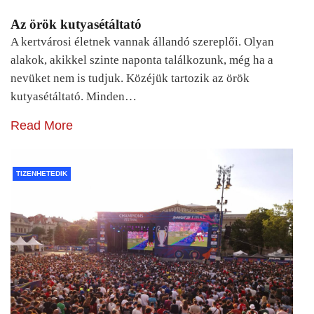
Az örök kutyasétáltató
A kertvárosi életnek vannak állandó szereplői. Olyan
alakok, akikkel szinte naponta találkozunk, még ha a
nevüket nem is tudjuk. Közéjük tartozik az örök
kutyasétáltató. Minden…
Read More
TIZENHETEDIK