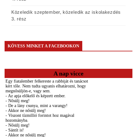
Közeledik szeptember, közeledik az iskolakezdés
3. rész
KÖVESS MINKET A FACEBOOKON
A nap vicce