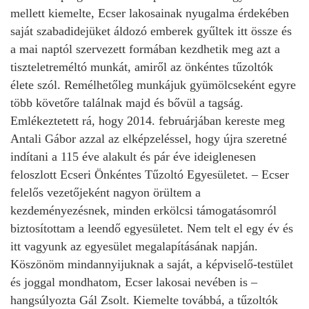
mellett kiemelte, Ecser lakosainak nyugalma érdekében
saját szabadidejüket áldozó emberek gyűltek itt össze és
a mai naptól szervezett formában kezdhetik meg azt a
tiszteletreméltó munkát, amiről az önkéntes tűzoltók
élete szól. Remélhetőleg munkájuk gyümölcseként egyre
több követőre találnak majd és bővül a tagság.
Emlékeztetett rá, hogy 2014. februárjában kereste meg
Antali Gábor azzal az elképzeléssel, hogy újra szeretné
indítani a 115 éve alakult és pár éve ideiglenesen
feloszlott Ecseri Önkéntes Tűzoltó Egyesületet. – Ecser
felelős vezetőjeként nagyon örültem a
kezdeményezésnek, minden erkölcsi támogatásomról
biztosítottam a leendő egyesületet. Nem telt el egy év és
itt vagyunk az egyesület megalapításának napján.
Köszönöm mindannyijuknak a saját, a képviselő-testület
és joggal mondhatom, Ecser lakosai nevében is –
hangsúlyozta Gál Zsolt. Kiemelte továbbá, a tűzoltók