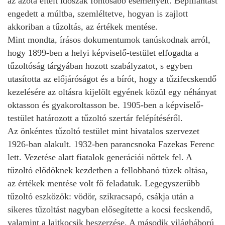
az azóta eltelt időszak fontosabb eseményeit. Bepillantást
engedett a múltba, szemléltetve, hogyan is zajlott
akkoriban a tűzoltás, az értékek mentése.
Mint mondta, írásos dokumentumok tanúskodnak arról,
hogy 1899-ben a helyi képviselő-testület elfogadta a
tűzoltóság tárgyában hozott szabályzatot, s egyben
utasította az előjáróságot és a bírót, hogy a tűzifecskendő
kezelésére az oltásra kijelölt egyének közül egy néhányat
oktasson és gyakoroltasson be. 1905-ben a képviselő-
testület határozott a tűzoltó szertár felépítéséről.
Az önkéntes tűzoltó testület mint hivatalos szervezet
1926-ban alakult. 1932-ben parancsnoka Fazekas Ferenc
lett. Vezetése alatt fiatalok generációi nőttek fel. A
tűzoltó elődöknek kezdetben a fellobbanó tüzek oltása,
az értékek mentése volt fő feladatuk. Legegyszerűbb
tűzoltó eszközök: vödör, szikracsapó, csákja után a
sikeres tűzoltást nagyban elősegítette a kocsi fecskendő,
valamint a lajtkocsik beszerzése. A második világháború