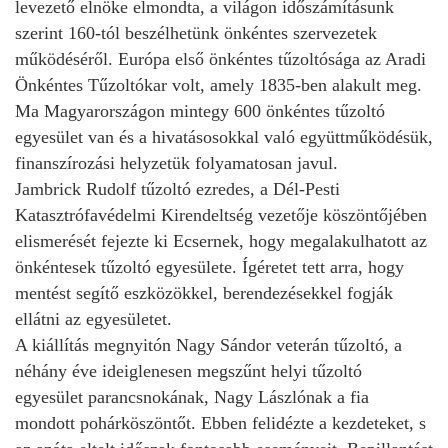
levezető elnöke elmondta, a világon időszámításunk
szerint 160-tól beszélhetünk önkéntes szervezetek
működéséről. Európa első önkéntes tűzoltósága az Aradi
Önkéntes Tűzoltókar volt, amely 1835-ben alakult meg.
Ma Magyarországon mintegy 600 önkéntes tűzoltó
egyesület van és a hivatásosokkal való együttműködésük,
finanszírozási helyzetük folyamatosan javul.
Jambrick Rudolf tűzoltó ezredes, a Dél-Pesti
Katasztrófavédelmi Kirendeltség vezetője köszöntőjében
elismerését fejezte ki Ecsernek, hogy megalakulhatott az
önkéntesek tűzoltó egyesülete. Ígéretet tett arra, hogy
mentést segítő eszközökkel, berendezésekkel fogják
ellátni az egyesületet.
A kiállítás megnyitón Nagy Sándor veterán tűzoltó, a
néhány éve ideiglenesen megszűnt helyi tűzoltó
egyesület parancsnokának, Nagy Lászlónak a fia
mondott pohárköszöntőt. Ebben felidézte a kezdeteket, s