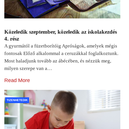
Közeledik szeptember, közeledik az iskolakezdés
4. rész
A gyurmától a füzetborítóig Apróságok, amelyek mégis
fontosak Előző alkalommal a ceruzákkal foglalkoztunk.
Most haladjunk tovább az ábécében, és nézzük meg,
milyen szerepe van a…
Read More
TIZENHETEDIK