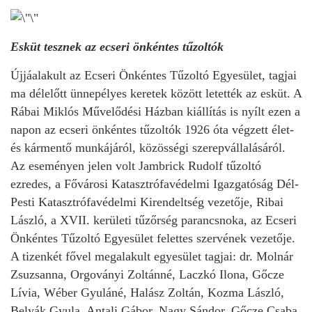
Esküt tesznek az ecseri önkéntes tűzoltók
Újjáalakult az Ecseri Önkéntes Tűzoltó Egyesület, tagjai
ma délelőtt ünnepélyes keretek között letették az esküt. A
Rábai Miklós Művelődési Házban kiállítás is nyílt ezen a
napon az ecseri önkéntes tűzoltók 1926 óta végzett élet-
és kármentő munkájáról, közösségi szerepvállalásáról.
Az eseményen jelen volt Jambrick Rudolf tűzoltó
ezredes, a Fővárosi Katasztrófavédelmi Igazgatóság Dél-
Pesti Katasztrófavédelmi Kirendeltség vezetője, Ribai
László, a XVII. kerületi tűzőrség parancsnoka, az Ecseri
Önkéntes Tűzoltó Egyesület felettes szervének vezetője.
A tizenkét fővel megalakult egyesület tagjai: dr. Molnár
Zsuzsanna, Orgoványi Zoltánné, Laczkó Ilona, Gőcze
Lívia, Wéber Gyuláné, Halász Zoltán, Kozma László,
Belyák Gyula, Antali Gábor, Nagy Sándor, Gőcze Csaba,