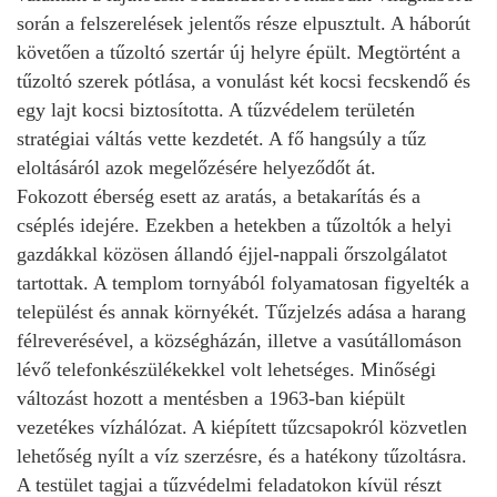
során a felszerelések jelentős része elpusztult. A háborút
követően a tűzoltó szertár új helyre épült. Megtörtént a
tűzoltó szerek pótlása, a vonulást két kocsi fecskendő és
egy lajt kocsi biztosította. A tűzvédelem területén
stratégiai váltás vette kezdetét. A fő hangsúly a tűz
eloltásáról azok megelőzésére helyeződőt át.
Fokozott éberség esett az aratás, a betakarítás és a
cséplés idejére. Ezekben a hetekben a tűzoltók a helyi
gazdákkal közösen állandó éjjel-nappali őrszolgálatot
tartottak. A templom tornyából folyamatosan figyelték a
települést és annak környékét. Tűzjelzés adása a harang
félreverésével, a községházán, illetve a vasútállomáson
lévő telefonkészülékekkel volt lehetséges. Minőségi
változást hozott a mentésben a 1963-ban kiépült
vezetékes vízhálózat. A kiépített tűzcsapokról közvetlen
lehetőség nyílt a víz szerzésre, és a hatékony tűzoltásra.
A testület tagjai a tűzvédelmi feladatokon kívül részt