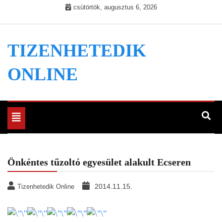
Skip
csütörtök, augusztus 6, 2026
to
content
TIZENHETEDIK
ONLINE
Toggle
navigation
Önkéntes tűzoltó egyesület alakult Ecseren
2014.11.15.
Tizenhetedik Online