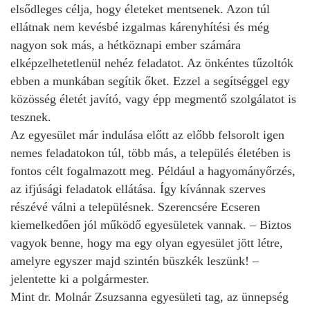
elsődleges célja, hogy életeket mentsenek. Azon túl
ellátnak nem kevésbé izgalmas kárenyhítési és még
nagyon sok más, a hétköznapi ember számára
elképzelhetetlenül nehéz feladatot. Az önkéntes tűzoltók
ebben a munkában segítik őket. Ezzel a segítséggel egy
közösség életét javító, vagy épp megmentő szolgálatot is
tesznek.
Az egyesület már indulása előtt az előbb felsorolt igen
nemes feladatokon túl, több más, a település életében is
fontos célt fogalmazott meg. Például a hagyományőrzés,
az ifjúsági feladatok ellátása. Így kívánnak szerves
részévé válni a településnek. Szerencsére Ecseren
kiemelkedően jól működő egyesületek vannak. – Biztos
vagyok benne, hogy ma egy olyan egyesület jött létre,
amelyre egyszer majd szintén büszkék leszünk! –
jelentette ki a polgármester.
Mint dr. Molnár Zsuzsanna egyesületi tag, az ünnepség