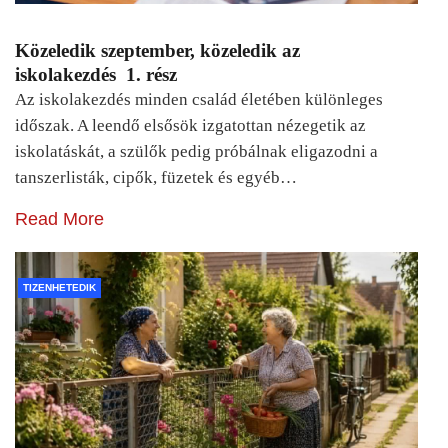
Közeledik szeptember, közeledik az
iskolakezdés 1. rész
Az iskolakezdés minden család életében különleges
időszak. A leendő elsősök izgatottan nézegetik az
iskolatáskát, a szülők pedig próbálnak eligazodni a
tanszerlisták, cipők, füzetek és egyéb…
Read More
TIZENHETEDIK