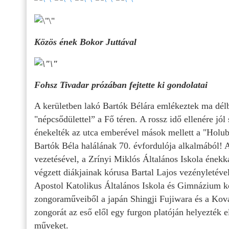
Közös ének Bokor Juttával
Fohsz Tivadar prózában fejtette ki gondolatai
A kerületben lakó Bartók Bélára emlékeztek ma dél
"népcsődülettel” a Fő téren. A rossz idő ellenére jó
énekelték az utca emberével mások mellett a "Holub
Bartók Béla halálának 70. évfordulója alkalmából!
vezetésével, a Zrínyi Miklós Általános Iskola éne
végzett diákjainak kórusa Bartal Lajos vezényletével
Apostol Katolikus Általános Iskola és Gimnázium kó
zongoraműveiből a japán Shingji Fujiwara és a Ková
zongorát az eső elől egy furgon platóján helyezték 
műveket.