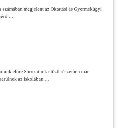
s számában megjelent az Oktatási és Gyermekügyi
jéről.…
dolunk előre Sorozatunk előző részeiben már
kerülnek az iskolában.…