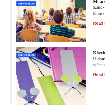
Mikor 
TIZENHETEDIK
Szülők
Minisz
Read 
Közele
TIZENHETEDIK
Harisn
számos
Read 