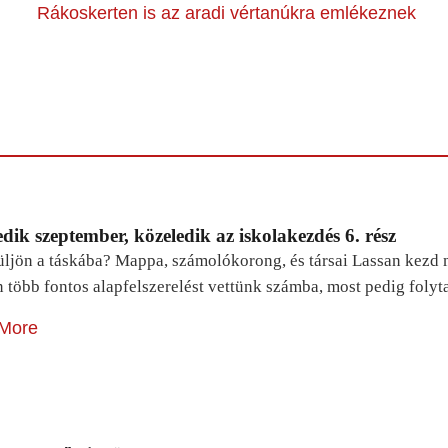
Rákoskerten is az aradi vértanúkra emlékeznek
dik szeptember, közeledik az iskolakezdés 6. rész
ljön a táskába? Mappa, számolókorong, és társai Lassan kezd m
n több fontos alapfelszerelést vettünk számba, most pedig foly
More