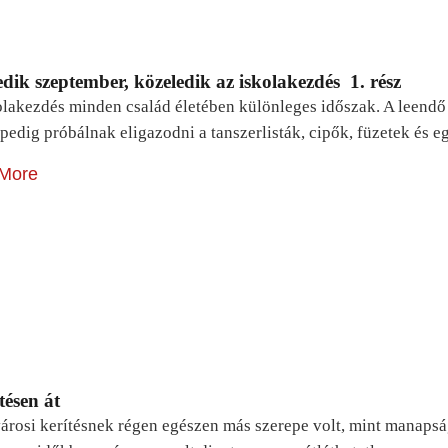
dik szeptember, közeledik az iskolakezdés 1. rész
lakezdés minden család életében különleges időszak. A leendő e
pedig próbálnak eligazodni a tanszerlisták, cipők, füzetek és
More
tésen át
árosi kerítésnek régen egészen más szerepe volt, mint manapsá