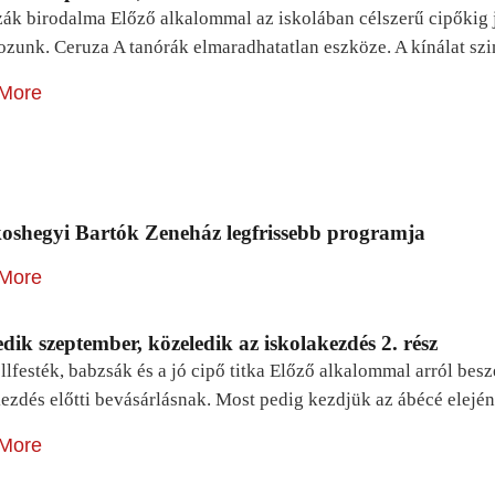
zák birodalma Előző alkalommal az iskolában célszerű cipőkig 
ozunk. Ceruza A tanórák elmaradhatatlan eszköze. A kínálat sz
More
oshegyi Bartók Zeneház legfrissebb programja
More
dik szeptember, közeledik az iskolakezdés 2. rész
lfesték, babzsák és a jó cipő titka Előző alkalommal arról be
ezdés előtti bevásárlásnak. Most pedig kezdjük az ábécé elejé
More