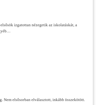
lsősök izgatottan nézegetik az iskolatáskát, a
 egyéb…
g. Nem elsősorban elválasztott, inkább összekötött.