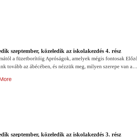
dik szeptember, közeledik az iskolakezdés 4. rész
mától a füzetborítóig Apróságok, amelyek mégis fontosak Előz
unk tovább az ábécében, és nézzük meg, milyen szerepe van a
More
dik szeptember, közeledik az iskolakezdés 3. rész