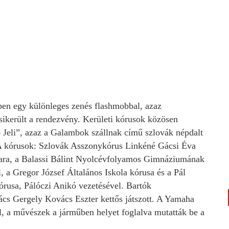
ben egy különleges zenés flashmobbal, azaz
l sikerült a rendezvény. Kerületi kórusok közösen
 Jeli”, azaz a Galambok szállnak című szlovák népdalt
 A kórusok: Szlovák Asszonykórus Linkéné Gácsi Éva
kkara, a Balassi Bálint Nyolcévfolyamos Gimnáziumának
, a Gregor József Általános Iskola kórusa és a Pál
rusa, Pálóczi Anikó vezetésével. Bartók
cs Gergely Kovács Eszter kettős játszott. A Yamaha
el, a művészek a járműben helyet foglalva mutatták be a