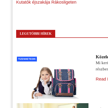
Kutatók éjszakája Rákosligeten
LEGUTÓBBI HÍREK
Közele
TIZENHETEDIK
Mi kerü
részbe
Read 