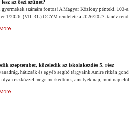
lesz az őszi szünet?
, gyermekek számára fontos! A Magyar Közlöny pénteki, 103-a
ter 1/2026. (VII. 31.) OGYM rendelete a 2026/2027. tanév rend
More
dik szeptember, közeledik az iskolakezdés 5. rész
yanadrág, hátizsák és egyéb segítő tárgyaink Amire ritkán gon
 olyan eszközzel megismerkedtünk, amelyek nap, mint nap elő
More