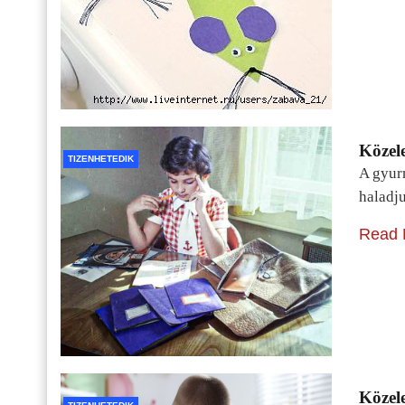
Közele
TIZENHETEDIK
A gyur
haladj
Read 
Közele