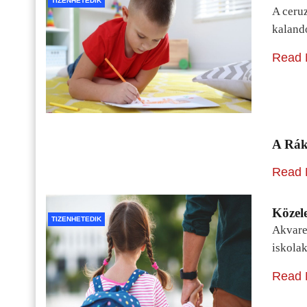
TIZENHETEDIK
A ceru
kaland
Read 
A Rák
Read 
Közele
TIZENHETEDIK
Akvarel
iskolak
Read 