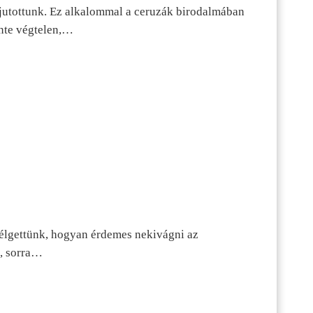
jutottunk. Ez alkalommal a ceruzák birodalmában
inte végtelen,…
szélgettünk, hogyan érdemes nekivágni az
n, sorra…