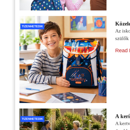
Közele
TIZENHETEDIK
Az isko
szülők 
Read 
A kerí
TIZENHETEDIK
A kertv