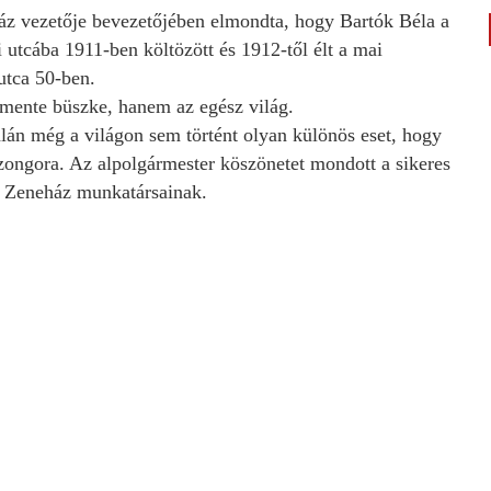
áz vezetője bevezetőjében elmondta, hogy Bartók Béla a
 utcába 1911-ben költözött és 1912-től élt a mai
utca 50-ben.
mente büszke, hanem az egész világ.
alán még a világon sem történt olyan különös eset, hogy
 zongora. Az alpolgármester köszönetet mondott a sikeres
k Zeneház munkatársainak.