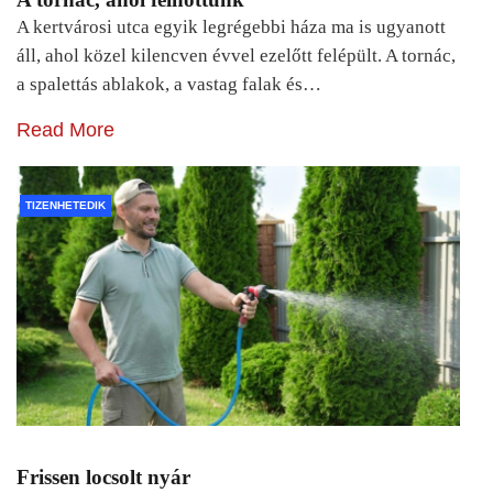
A kertvárosi utca egyik legrégebbi háza ma is ugyanott
áll, ahol közel kilencven évvel ezelőtt felépült. A tornác,
a spalettás ablakok, a vastag falak és…
Read More
TIZENHETEDIK
Frissen locsolt nyár