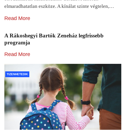
elmaradhatatlan eszköze. A kínálat szinte végtelen,…
Read More
A Rákoshegyi Bartók Zeneház legfrissebb
programja
Read More
TIZENHETEDIK