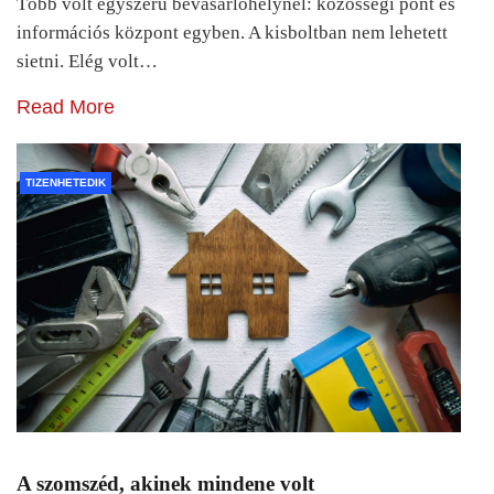
Több volt egyszerű bevásárlóhelynél: közösségi pont és
információs központ egyben. A kisboltban nem lehetett
sietni. Elég volt…
Read More
TIZENHETEDIK
A szomszéd, akinek mindene volt