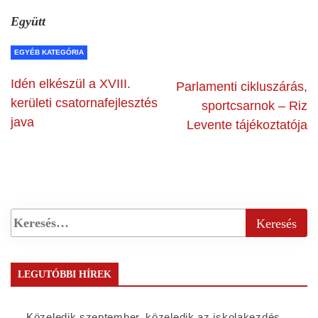
Együtt
EGYÉB KATEGÓRIA
Idén elkészül a XVIII.
Parlamenti cikluszárás,
kerületi csatornafejlesztés
sportcsarnok – Riz
java
Levente tájékoztatója
LEGUTÓBBI HÍREK
Közeledik szeptember, közeledik az iskolakezdés