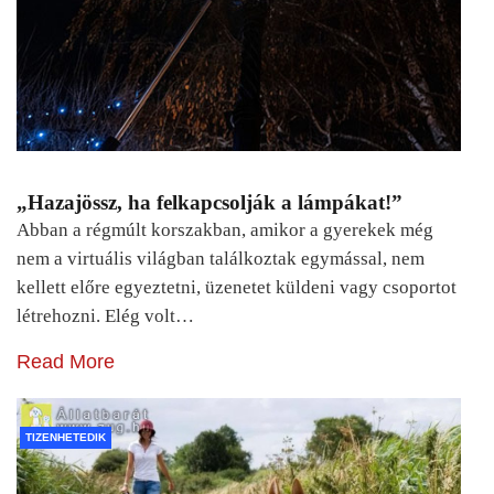
„Hazajössz, ha felkapcsolják a lámpákat!”
Abban a régmúlt korszakban, amikor a gyerekek még
nem a virtuális világban találkoztak egymással, nem
kellett előre egyeztetni, üzenetet küldeni vagy csoportot
létrehozni. Elég volt…
Read More
TIZENHETEDIK