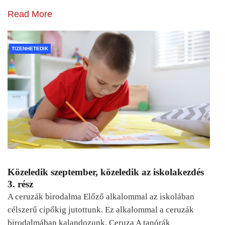
Read More
TIZENHETEDIK
Közeledik szeptember, közeledik az iskolakezdés
3. rész
A ceruzák birodalma Előző alkalommal az iskolában
célszerű cipőkig jutottunk. Ez alkalommal a ceruzák
birodalmában kalandozunk. Ceruza A tanórák