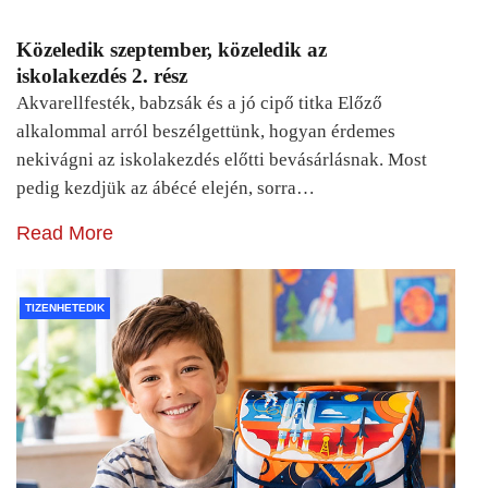
Közeledik szeptember, közeledik az
iskolakezdés 2. rész
Akvarellfesték, babzsák és a jó cipő titka Előző
alkalommal arról beszélgettünk, hogyan érdemes
nekivágni az iskolakezdés előtti bevásárlásnak. Most
pedig kezdjük az ábécé elején, sorra…
Read More
TIZENHETEDIK