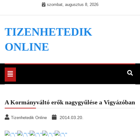
Skip
szombat, augusztus 8, 2026
to
content
TIZENHETEDIK
ONLINE
Toggle
navigation
A Kormányváltó erők nagygyűlése a Vigyázóban
2014.03.20.
Tizenhetedik Online