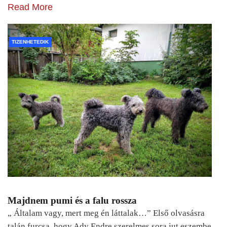
Read More
TIZENHETEDIK
Majdnem pumi és a falu rossza
„ Általam vagy, mert meg én láttalak…” Első olvasásra
talán furcsa, hogy Ady Endre szerelmes sora jut eszembe