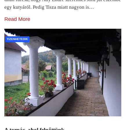
egy kutyáról. Pedig Tisza miatt nagyon is…
Read More
TIZENHETEDIK
A tornác, ahol felnőttünk