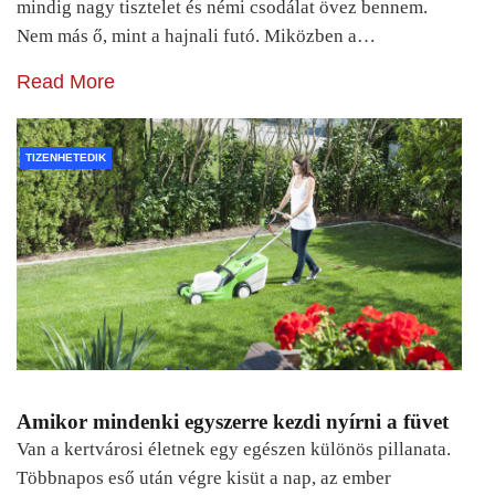
mindig nagy tisztelet és némi csodálat övez bennem.
Nem más ő, mint a hajnali futó. Miközben a…
Read More
TIZENHETEDIK
Amikor mindenki egyszerre kezdi nyírni a füvet
Van a kertvárosi életnek egy egészen különös pillanata.
Többnapos eső után végre kisüt a nap, az ember