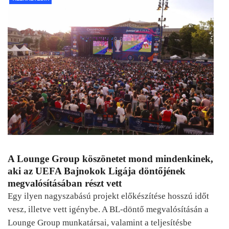
A Lounge Group köszönetet mond mindenkinek,
aki az UEFA Bajnokok Ligája döntőjének
megvalósításában részt vett
Egy ilyen nagyszabású projekt előkészítése hosszú időt
vesz, illetve vett igénybe. A BL-döntő megvalósításán a
Lounge Group munkatársai, valamint a teljesítésbe