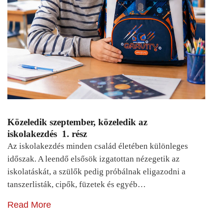
Közeledik szeptember, közeledik az
iskolakezdés 1. rész
Az iskolakezdés minden család életében különleges
időszak. A leendő elsősök izgatottan nézegetik az
iskolatáskát, a szülők pedig próbálnak eligazodni a
tanszerlisták, cipők, füzetek és egyéb…
Read More