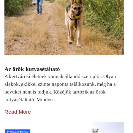
Az örök kutyasétáltató
A kertvárosi életnek vannak állandó szereplői. Olyan
alakok, akikkel szinte naponta találkozunk, még ha a
nevüket nem is tudjuk. Közéjük tartozik az örök
kutyasétáltató. Minden…
Read More
TIZENHETEDIK