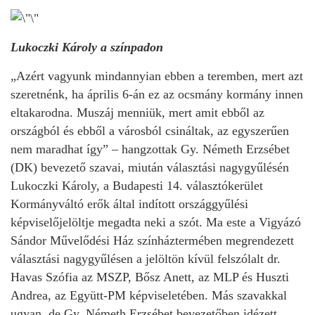
Lukoczki Károly a színpadon
„Azért vagyunk mindannyian ebben a teremben, mert azt
szeretnénk, ha április 6-án ez az ocsmány kormány innen
eltakarodna. Muszáj menniük, mert amit ebből az
országból és ebből a városból csináltak, az egyszerűen
nem maradhat így” – hangzottak Gy. Németh Erzsébet
(DK) bevezető szavai, miután választási nagygyűlésén
Lukoczki Károly, a Budapesti 14. választókerület
Kormányváltó erők által indított országgyűlési
képviselőjelöltje megadta neki a szót. Ma este a Vigyázó
Sándor Művelődési Ház színháztermében megrendezett
választási nagygyűlésen a jelöltön kívül felszólalt dr.
Havas Szófia az MSZP, Bősz Anett, az MLP és Huszti
Andrea, az Együtt-PM képviseletében. Más szavakkal
ugyan, de Gy. Németh Erzsébet bevezetőben idézett