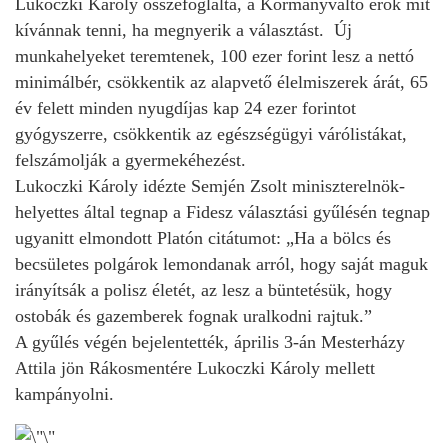
Lukoczki Károly összefoglalta, a Kormányváltó erők mit
kívánnak tenni, ha megnyerik a választást. Új
munkahelyeket teremtenek, 100 ezer forint lesz a nettó
minimálbér, csökkentik az alapvető élelmiszerek árát, 65
év felett minden nyugdíjas kap 24 ezer forintot
gyógyszerre, csökkentik az egészségügyi várólistákat,
felszámolják a gyermekéhezést.
Lukoczki Károly idézte Semjén Zsolt miniszterelnök-
helyettes által tegnap a Fidesz választási gyűlésén tegnap
ugyanitt elmondott Platón citátumot: „Ha a bölcs és
becsületes polgárok lemondanak arról, hogy saját maguk
irányítsák a polisz életét, az lesz a büntetésük, hogy
ostobák és gazemberek fognak uralkodni rajtuk.”
A gyűlés végén bejelentették, április 3-án Mesterházy
Attila jön Rákosmentére Lukoczki Károly mellett
kampányolni.