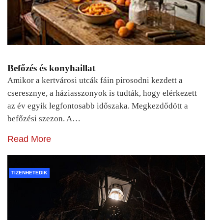
Befőzés és konyhaillat
Amikor a kertvárosi utcák fáin pirosodni kezdett a
cseresznye, a háziasszonyok is tudták, hogy elérkezett
az év egyik legfontosabb időszaka. Megkezdődött a
befőzési szezon. A…
Read More
TIZENHETEDIK