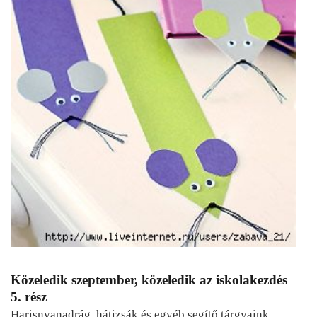
Közeledik szeptember, közeledik az iskolakezdés
5. rész
Harisnyanadrág, hátizsák és egyéb segítő tárgyaink