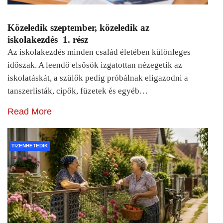
Közeledik szeptember, közeledik az
iskolakezdés 1. rész
Az iskolakezdés minden család életében különleges
időszak. A leendő elsősök izgatottan nézegetik az
iskolatáskát, a szülők pedig próbálnak eligazodni a
tanszerlisták, cipők, füzetek és egyéb…
Read More
TIZENHETEDIK