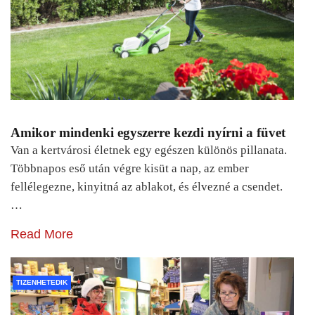
Amikor mindenki egyszerre kezdi nyírni a füvet
Van a kertvárosi életnek egy egészen különös pillanata.
Többnapos eső után végre kisüt a nap, az ember
fellélegezne, kinyitná az ablakot, és élvezné a csendet.
…
Read More
TIZENHETEDIK