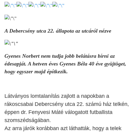
A Debercsény utca 22. állapota az utcáról nézve
Gyenes Norbert nem tudja jobb belátásra bírni az
édesapját. A hetven éves Gyenes Béla 40 éve gyüjtöget,
hogy egyszer majd építkezik.
Látványos lomtalanítás zajlott a napokban a
rákoscsabai Debercsény utca 22. számú ház telkén,
éppen dr. Fenyvesi Máté válogatott futballista
szomszédságában.
Az arra járók korábban azt láthatták, hogy a telek