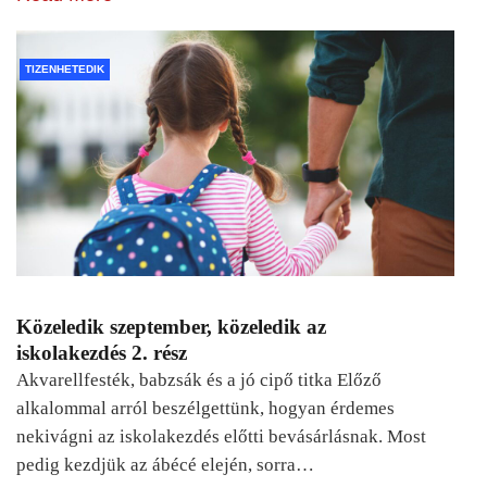
TIZENHETEDIK
Közeledik szeptember, közeledik az
iskolakezdés 2. rész
Akvarellfesték, babzsák és a jó cipő titka Előző
alkalommal arról beszélgettünk, hogyan érdemes
nekivágni az iskolakezdés előtti bevásárlásnak. Most
pedig kezdjük az ábécé elején, sorra…