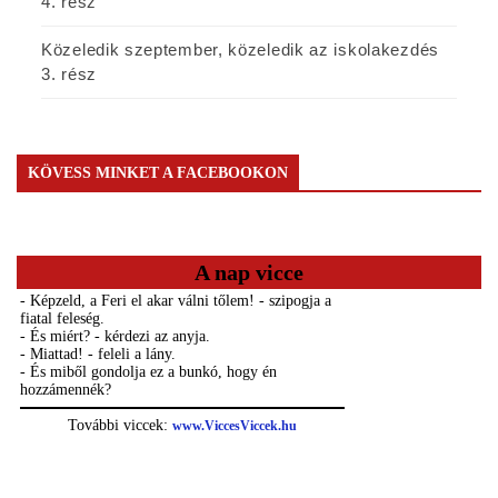
4. rész
Közeledik szeptember, közeledik az iskolakezdés
3. rész
KÖVESS MINKET A FACEBOOKON
A nap vicce