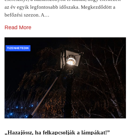
az év egyik legfontosabb időszaka. Megkezdődött a
befőzési szezon. A…
Read More
TIZENHETEDIK
„Hazajössz, ha felkapcsolják a lámpákat!”