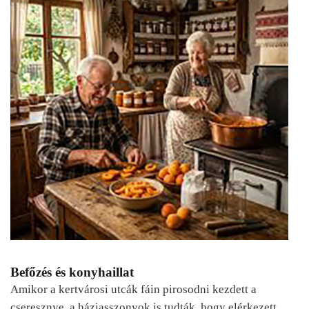
Befőzés és konyhaillat
Amikor a kertvárosi utcák fáin pirosodni kezdett a
cseresznye, a háziasszonyok is tudták, hogy elérkezett