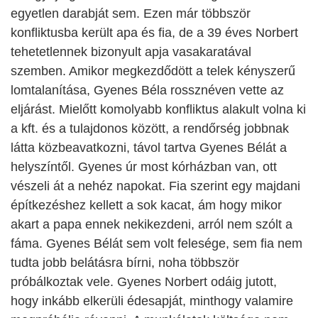
egyetlen darabját sem. Ezen már többször
konfliktusba került apa és fia, de a 39 éves Norbert
tehetetlennek bizonyult apja vasakaratával
szemben. Amikor megkezdődött a telek kényszerű
lomtalanítása, Gyenes Béla rossznéven vette az
eljárást. Mielőtt komolyabb konfliktus alakult volna ki
a kft. és a tulajdonos között, a rendőrség jobbnak
látta közbeavatkozni, távol tartva Gyenes Bélát a
helyszíntől. Gyenes úr most kórházban van, ott
vészeli át a nehéz napokat. Fia szerint egy majdani
építkezéshez kellett a sok kacat, ám hogy mikor
akart a papa ennek nekikezdeni, arról nem szólt a
fáma. Gyenes Bélát sem volt felesége, sem fia nem
tudta jobb belátásra bírni, noha többször
próbálkoztak vele. Gyenes Norbert odáig jutott,
hogy inkább elkerüli édesapját, minthogy valamire