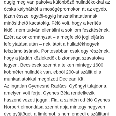
dugig meg van pakolva különböző hulladékokkal az
ócska kályháktól a mosógépromokon át az egyéb,
józan ésszel egytől-egyig használhatatlannak
minősíthető kacatokig. Félő volt, hogy a kerítés
kidől, nem tudván ellenállni a sok lom feszítésének.
Ezért az önkormányzat – a megfelelő jogi eljárás
lefolytatása után – nekilátott a hulladékhegyek
felszámolásának. Pontosabban csak egy részének,
hogy a járdán közlekedők biztonsága szavatolva
legyen. Becslések szerint a telken mintegy 1600
köbméter hulladék van, ebből 200-at szállít el a
munkaálatokkal megbízott Declean Kft.
Az ingatlan Gyenesné Radácsi Gyöngyi tulajdona,
amelyen volt férje, Gyenes Béla rendelkezik
haszonélvezeti joggal. Fia, a szintén ott élő Gyenes
Norbert elmondása szerint apja mintegy negyven
éve gyűjtögeti a limlomot, s nem engedi elszállítani