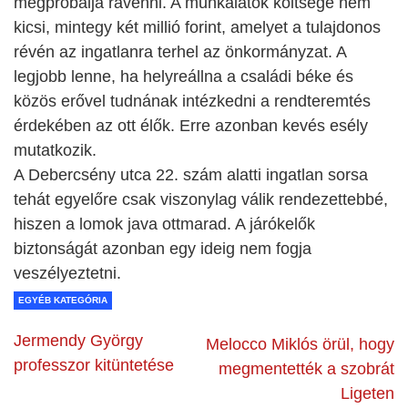
megpróbálja rávenni. A munkálatok költsége nem
kicsi, mintegy két millió forint, amelyet a tulajdonos
révén az ingatlanra terhel az önkormányzat. A
legjobb lenne, ha helyreállna a családi béke és
közös erővel tudnának intézkedni a rendteremtés
érdekében az ott élők. Erre azonban kevés esély
mutatkozik.
A Debercsény utca 22. szám alatti ingatlan sorsa
tehát egyelőre csak viszonylag válik rendezettebbé,
hiszen a lomok java ottmarad. A járókelők
biztonságát azonban egy ideig nem fogja
veszélyeztetni.
EGYÉB KATEGÓRIA
Jermendy György
Melocco Miklós örül, hogy
professzor kitüntetése
megmentették a szobrát
Ligeten