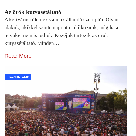
Az örök kutyasétáltató
A kertvárosi életnek vannak állandó szereplői. Olyan
alakok, akikkel szinte naponta találkozunk, még ha a
nevüket nem is tudjuk. Közéjük tartozik az örök
kutyasétáltató. Minden…
Read More
TIZENHETEDIK