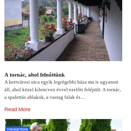
A tornác, ahol felnőttünk
A kertvárosi utca egyik legrégebbi háza ma is ugyanott
áll, ahol közel kilencven évvel ezelőtt felépült. A tornác,
a spalettás ablakok, a vastag falak és…
Read More
TIZENHETEDIK