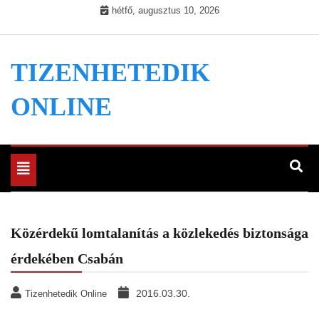
Skip
hétfő, augusztus 10, 2026
to
content
TIZENHETEDIK
ONLINE
Toggle
navigation
Közérdekű lomtalanítás a közlekedés biztonsága
érdekében Csabán
2016.03.30.
Tizenhetedik Online