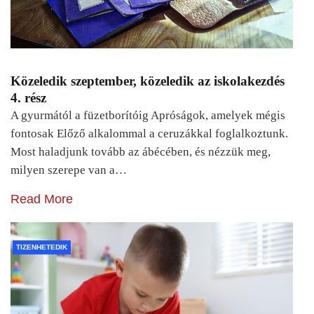
Közeledik szeptember, közeledik az iskolakezdés
4. rész
A gyurmától a füzetborítóig Apróságok, amelyek mégis
fontosak Előző alkalommal a ceruzákkal foglalkoztunk.
Most haladjunk tovább az ábécében, és nézzük meg,
milyen szerepe van a…
Read More
TIZENHETEDIK