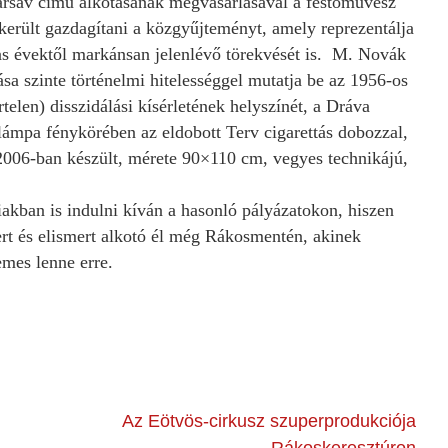
sáv című alkotásának megvásárlásával a festőművész
ikerült gazdagítani a közgyűjteményt, amely reprezentálja
-as évektől markánsan jelenlévő törekvését is. M. Novák
sa szinte történelmi hitelességgel mutatja be az 1956-os
telen) disszidálási kísérletének helyszínét, a Dráva
blámpa fénykörében az eldobott Terv cigarettás dobozzal,
2006-ban készült, mérete 90×110 cm, vegyes technikájú,
akban is indulni kíván a hasonló pályázatokon, hiszen
ert és elismert alkotó él még Rákosmentén, akinek
mes lenne erre.
Az Eötvös-cirkusz szuperprodukciója
Rákoskeresztúron