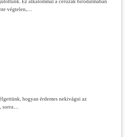
jutottunk. Ez alkalommal a ceruzák birodalmában
inte végtelen,…
szélgettünk, hogyan érdemes nekivágni az
n, sorra…