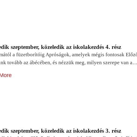
dik szeptember, közeledik az iskolakezdés 4. rész
mától a füzetborítóig Apróságok, amelyek mégis fontosak Előz
unk tovább az ábécében, és nézzük meg, milyen szerepe van a
More
dik szeptember, közeledik az iskolakezdés 3. rész