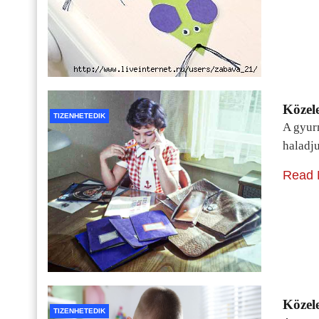
Közele
TIZENHETEDIK
A gyur
haladj
Read 
Közele
TIZENHETEDIK