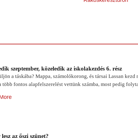
dik szeptember, közeledik az iskolakezdés 6. rész
ljön a táskába? Mappa, számolókorong, és társai Lassan kezd m
n több fontos alapfelszerelést vettünk számba, most pedig foly
More
lesz az őszi szünet?