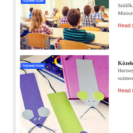
TIZENHETEDIK
Szülők
Minisz
Read 
Közele
TIZENHETEDIK
Harisn
számos
Read 