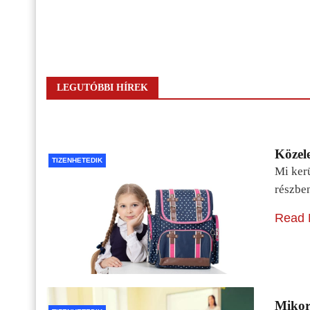
LEGUTÓBBI HÍREK
Közele
TIZENHETEDIK
Mi kerü
részbe
Read 
Mikor 