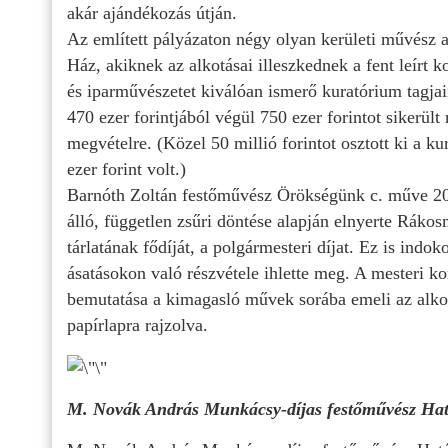
akár ajándékozás útján.
Az említett pályázaton négy olyan kerületi művész 
Ház, akiknek az alkotásai illeszkednek a fent leírt 
és iparművészetet kiválóan ismerő kuratórium tagjain
470 ezer forintjából végül 750 ezer forintot sikerült 
megvételre. (Közel 50 millió forintot osztott ki a k
ezer forint volt.)
Barnóth Zoltán festőművész Örökségünk c. műve 20
álló, független zsűri döntése alapján elnyerte Ráko
tárlatának fődíját, a polgármesteri díjat. Ez is ind
ásatásokon való részvétele ihlette meg. A mesteri 
bemutatása a kimagasló művek sorába emeli az alkot
papírlapra rajzolva.
M. Novák András Munkácsy-díjas festőművész Hat