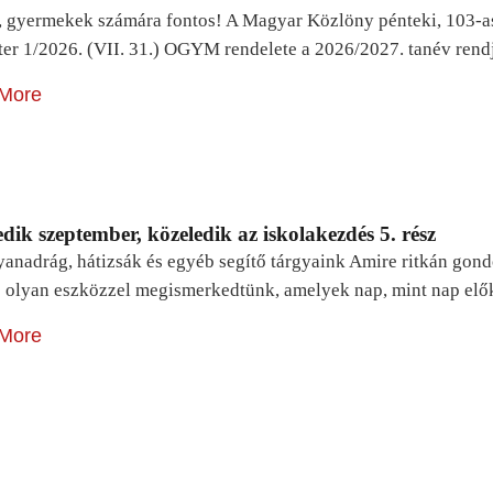
, gyermekek számára fontos! A Magyar Közlöny pénteki, 103-a
ter 1/2026. (VII. 31.) OGYM rendelete a 2026/2027. tanév rend
More
dik szeptember, közeledik az iskolakezdés 5. rész
yanadrág, hátizsák és egyéb segítő tárgyaink Amire ritkán gon
 olyan eszközzel megismerkedtünk, amelyek nap, mint nap elő
More