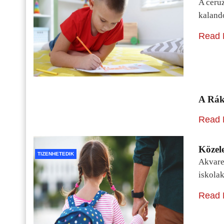
A ceru
kaland
Read 
A Rák
Read 
Közele
TIZENHETEDIK
Akvarel
iskolak
Read 