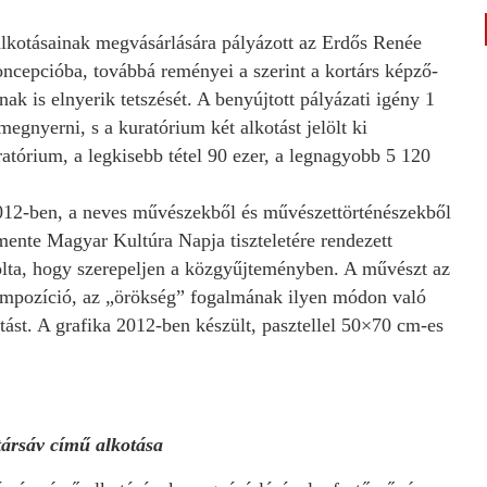
alkotásainak megvásárlására pályázott az Erdős Renée
koncepcióba, továbbá reményei a szerint a kortárs képző-
ak is elnyerik tetszését. A benyújtott pályázati igény 1
megnyerni, s a kuratórium két alkotást jelölt ki
uratórium, a legkisebb tétel 90 ezer, a legnagyobb 5 120
12-ben, a neves művészekből és művészettörténészekből
smente Magyar Kultúra Napja tiszteletére rendezett
okolta, hogy szerepeljen a közgyűjteményben. A művészt az
kompozíció, az „örökség” fogalmának ilyen módon való
ást. A grafika 2012-ben készült, pasztellel 50×70 cm-es
ársáv című alkotása