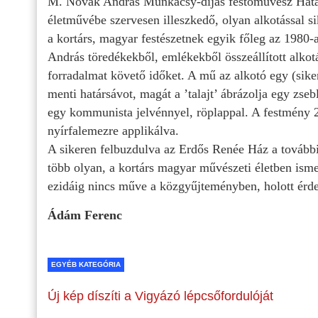
M. Novák András Munkácsy-díjas festőművész Határ
életművébe szervesen illeszkedő, olyan alkotással s
a kortárs, magyar festészetnek egyik főleg az 1980
András töredékekből, emlékekből összeállított alkotá
forradalmat követő időket. A mű az alkotó egy (siker
menti határsávot, magát a ’talajt’ ábrázolja egy zse
egy kommunista jelvénnyel, röplappal. A festmény 
nyírfalemezre applikálva.
A sikeren felbuzdulva az Erdős Renée Ház a további
több olyan, a kortárs magyar művészeti életben ism
ezidáig nincs műve a közgyűjteményben, holott érde
Ádám Ferenc
EGYÉB KATEGÓRIA
Új kép díszíti a Vigyázó lépcsőfordulóját