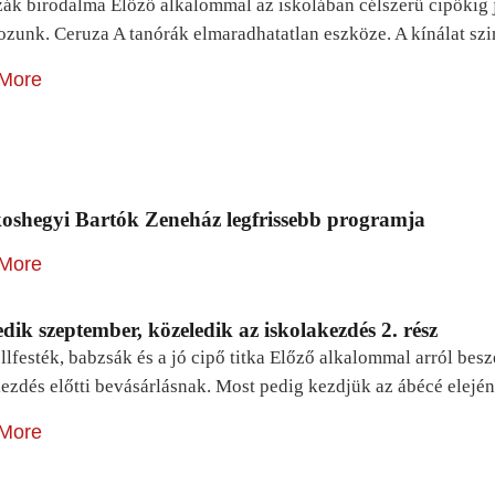
zák birodalma Előző alkalommal az iskolában célszerű cipőkig 
ozunk. Ceruza A tanórák elmaradhatatlan eszköze. A kínálat sz
More
oshegyi Bartók Zeneház legfrissebb programja
More
dik szeptember, közeledik az iskolakezdés 2. rész
lfesték, babzsák és a jó cipő titka Előző alkalommal arról be
ezdés előtti bevásárlásnak. Most pedig kezdjük az ábécé elejé
More