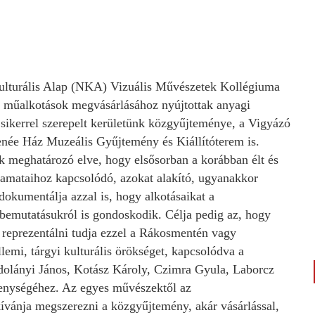
Kulturális Alap (NKA) Vizuális Művészetek Kollégiuma
rs műalkotások megvásárlásához nyújtottak anyagi
sikerrel szerepelt kerületünk közgyűjteménye, a Vigyázó
née Ház Muzeális Gyűjtemény és Kiállítóterem is.
 meghatározó elve, hogy elsősorban a korábban élt és
lyamataihoz kapcsolódó, azokat alakító, ugyanakkor
okumentálja azzal is, hogy alkotásaikat a
bemutatásukról is gondoskodik. Célja pedig az, hogy
 reprezentálni tudja ezzel a Rákosmentén vagy
lemi, tárgyi kulturális örökséget, kapcsolódva a
dolányi János, Kotász Károly, Czimra Gyula, Laborcz
enységéhez. Az egyes művészektől az
ívánja megszerezni a közgyűjtemény, akár vásárlással,