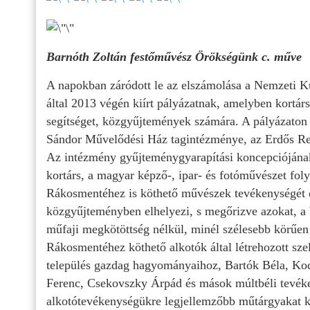
Barnóth Zoltán festőművész Örökségünk c. műve
A napokban záródott le az elszámolása a Nemzeti 
által 2013 végén kiírt pályázatnak, amelyben kortá
segítséget, közgyűjtemények számára. A pályázaton 
Sándor Művelődési Ház tagintézménye, az Erdős Re
Az intézmény gyűjteménygyarapítási koncepciójának
kortárs, a magyar képző-, ipar- és fotóművészet fo
Rákosmentéhez is köthető művészek tevékenységét d
közgyűjteményben elhelyezi, s megőrizve azokat, a 
műfaji megkötöttség nélkül, minél szélesebb körűen
Rákosmentéhez köthető alkotók által létrehozott szel
település gazdag hagyományaihoz, Bartók Béla, Ko
Ferenc, Csekovszky Árpád és mások múltbéli tevék
alkotótevékenységükre legjellemzőbb műtárgyakat k