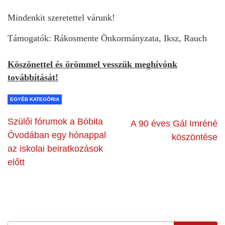
Mindenkit szeretettel várunk!
Támogatók: Rákosmente Önkormányzata, Iksz, Rauch
Köszönettel és örömmel vesszük meghívónk
továbbítását!
EGYÉB KATEGÓRIA
Szülői fórumok a Bóbita
A 90 éves Gál Imréné
Óvodában egy hónappal
köszöntése
az iskolai beiratkozások
előtt