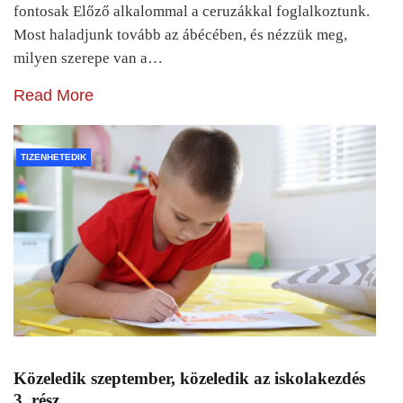
fontosak Előző alkalommal a ceruzákkal foglalkoztunk.
Most haladjunk tovább az ábécében, és nézzük meg,
milyen szerepe van a…
Read More
TIZENHETEDIK
Közeledik szeptember, közeledik az iskolakezdés
3. rész