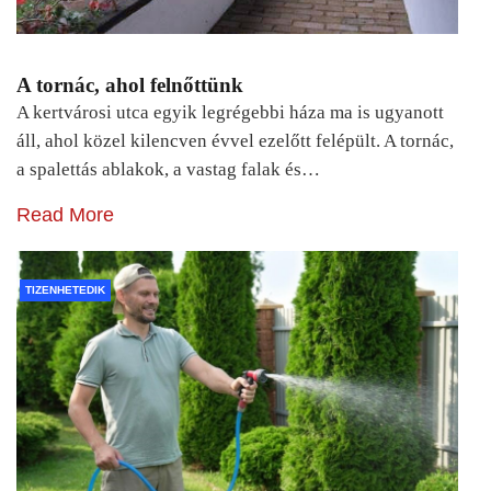
A tornác, ahol felnőttünk
A kertvárosi utca egyik legrégebbi háza ma is ugyanott
áll, ahol közel kilencven évvel ezelőtt felépült. A tornác,
a spalettás ablakok, a vastag falak és…
Read More
TIZENHETEDIK