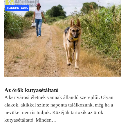
TIZENHETEDIK
Az örök kutyasétáltató
A kertvárosi életnek vannak állandó szereplői. Olyan
alakok, akikkel szinte naponta találkozunk, még ha a
nevüket nem is tudjuk. Közéjük tartozik az örök
kutyasétáltató. Minden…