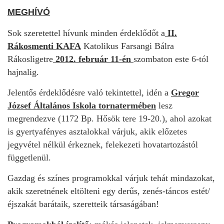
MEGHÍVÓ
Sok szeretettel hívunk minden érdeklődőt a
II.
Rákosmenti KAFA
Katolikus Farsangi Bálra
Rákosligetre
2012. február 11-én
szombaton este 6-tól
hajnalig.
Jelentős érdeklődésre való tekintettel, idén a
Gregor
József Általános Iskola tornatermében
lesz
megrendezve (1172 Bp. Hősök tere 19-20.), ahol azokat
is gyertyafényes asztalokkal várjuk, akik előzetes
jegyvétel nélkül érkeznek, felekezeti hovatartozástól
függetlenül.
Gazdag és színes programokkal várjuk tehát mindazokat,
akik szeretnének eltölteni egy derűs, zenés-táncos estét/
éjszakát barátaik, szeretteik társaságában!