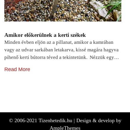
Amikor előkerülnek a kerti székek
Minden évben eljön az a pillanat, amikor a kamrában
vagy az udvar sarkában letakarva, kissé magára hagyva
pihenő kerti bútorra téved a tekintetünk. Nézzük egy…
Read More
© 2006-2021 Tizenhetedik.hu |
Design & develop by
AmpleThemes