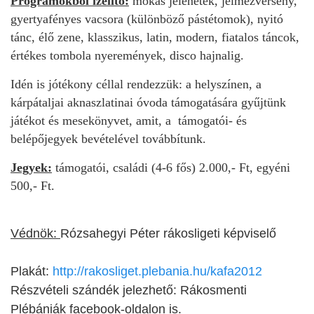
Programokból ízelítő:
mókás jelenetek, jelmezverseny,
gyertyafényes vacsora (különböző pástétomok), nyitó
tánc, élő zene, klasszikus, latin, modern, fiatalos táncok,
értékes tombola nyeremények, disco hajnalig.
Idén is jótékony céllal rendezzük: a helyszínen, a
kárpátaljai aknaszlatinai óvoda támogatására gyűjtünk
játékot és mesekönyvet, amit, a támogatói- és
belépőjegyek bevételével továbbítunk.
Jegyek:
támogatói, családi (4-6 fős) 2.000,- Ft, egyéni
500,- Ft.
Védnök:
Rózsahegyi Péter rákosligeti képviselő
Plakát:
http://rakosliget.plebania.hu/kafa2012
Részvételi szándék jelezhető: Rákosmenti
Plébániák facebook-oldalon is.