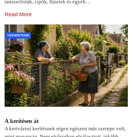
tanszerlisták, cipők, füzetek és egyéb…
Read More
TIZENHETEDIK
A kerítésen át
A kertvárosi kerítésnek régen egészen más szerepe volt,
mint manapság. Nem elsősorban elválasztott, inkább