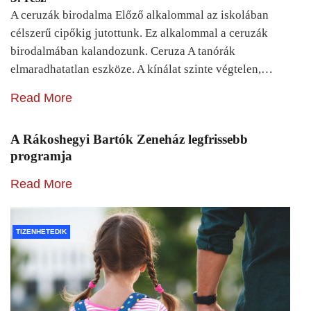
A ceruzák birodalma Előző alkalommal az iskolában
célszerű cipőkig jutottunk. Ez alkalommal a ceruzák
birodalmában kalandozunk. Ceruza A tanórák
elmaradhatatlan eszköze. A kínálat szinte végtelen,…
Read More
A Rákoshegyi Bartók Zeneház legfrissebb
programja
Read More
TIZENHETEDIK