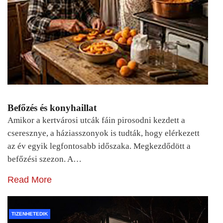
Befőzés és konyhaillat
Amikor a kertvárosi utcák fáin pirosodni kezdett a
cseresznye, a háziasszonyok is tudták, hogy elérkezett
az év egyik legfontosabb időszaka. Megkezdődött a
befőzési szezon. A…
Read More
TIZENHETEDIK