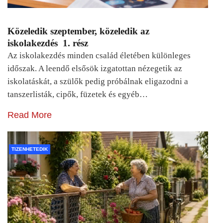
Közeledik szeptember, közeledik az
iskolakezdés 1. rész
Az iskolakezdés minden család életében különleges
időszak. A leendő elsősök izgatottan nézegetik az
iskolatáskát, a szülők pedig próbálnak eligazodni a
tanszerlisták, cipők, füzetek és egyéb…
Read More
TIZENHETEDIK