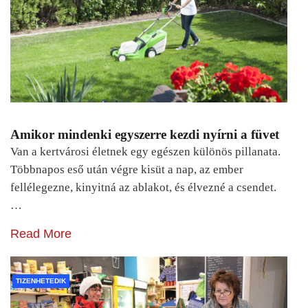
Amikor mindenki egyszerre kezdi nyírni a füvet
Van a kertvárosi életnek egy egészen különös pillanata.
Többnapos eső után végre kisüt a nap, az ember
fellélegezne, kinyitná az ablakot, és élvezné a csendet.
…
Read More
TIZENHETEDIK