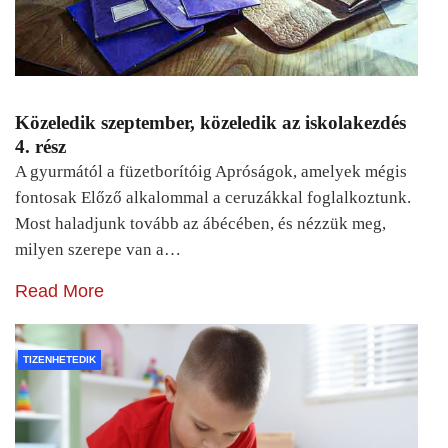
Közeledik szeptember, közeledik az iskolakezdés
4. rész
A gyurmától a füzetborítóig Apróságok, amelyek mégis
fontosak Előző alkalommal a ceruzákkal foglalkoztunk.
Most haladjunk tovább az ábécében, és nézzük meg,
milyen szerepe van a…
Read More
TIZENHETEDIK