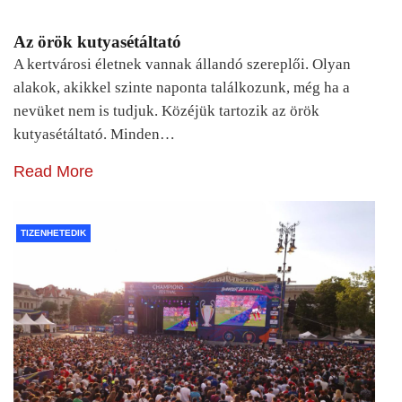
Az örök kutyasétáltató
A kertvárosi életnek vannak állandó szereplői. Olyan
alakok, akikkel szinte naponta találkozunk, még ha a
nevüket nem is tudjuk. Közéjük tartozik az örök
kutyasétáltató. Minden…
Read More
TIZENHETEDIK