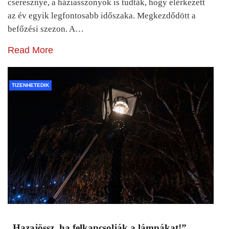
cseresznye, a háziasszonyok is tudták, hogy elérkezett
az év egyik legfontosabb időszaka. Megkezdődött a
befőzési szezon. A…
Read More
TIZENHETEDIK
„Hazajössz, ha felkapcsolják a lámpákat!”