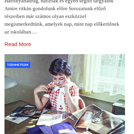
Harisnyanadrág, hátizsák és egyéb segítő tárgyaink
Amire ritkán gondolunk előre Sorozatunk előző
részeiben már számos olyan eszközzel
megismerkedtünk, amelyek nap, mint nap előkerülnek
az iskolában.…
Read More
TIZENHETEDIK