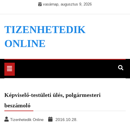
Skip
vasárnap, augusztus 9, 2026
to
content
TIZENHETEDIK
ONLINE
Toggle
navigation
Képviselő-testületi ülés, polgármesteri
beszámoló
2016.10.28.
Tizenhetedik Online