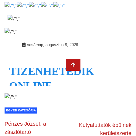
EGYÉB KATEGÓRIA
Pénzes József, a
Kutyafuttatók épülnek
zászlótartó
kerületszerte