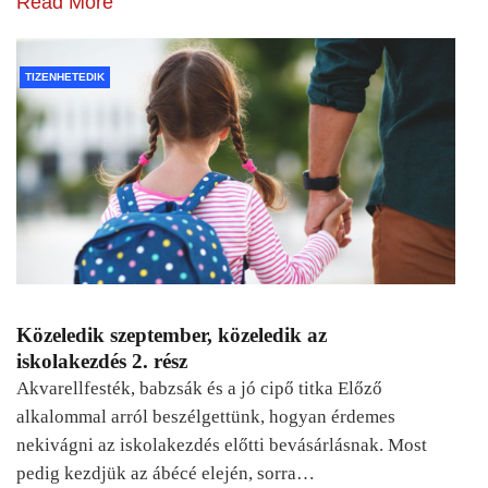
Read More
TIZENHETEDIK
Közeledik szeptember, közeledik az
iskolakezdés 2. rész
Akvarellfesték, babzsák és a jó cipő titka Előző
alkalommal arról beszélgettünk, hogyan érdemes
nekivágni az iskolakezdés előtti bevásárlásnak. Most
pedig kezdjük az ábécé elején, sorra…