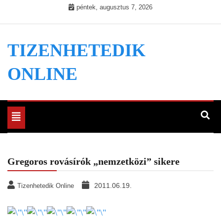
Skip
péntek, augusztus 7, 2026
to
content
TIZENHETEDIK
ONLINE
Toggle
navigation
Gregoros rovásírók „nemzetközi” sikere
2011.06.19.
Tizenhetedik Online