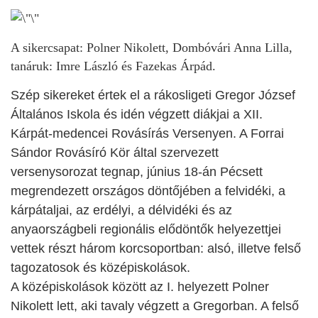
A sikercsapat: Polner Nikolett, Dombóvári Anna Lilla,
tanáruk: Imre László és Fazekas Árpád.
Szép sikereket értek el a rákosligeti Gregor József
Általános Iskola és idén végzett diákjai a XII.
Kárpát-medencei Rovásírás Versenyen. A Forrai
Sándor Rovásíró Kör által szervezett
versenysorozat tegnap, június 18-án Pécsett
megrendezett országos döntőjében a felvidéki, a
kárpátaljai, az erdélyi, a délvidéki és az
anyaországbeli regionális elődöntők helyezettjei
vettek részt három korcsoportban: alsó, illetve felső
tagozatosok és középiskolások.
A középiskolások között az I. helyezett Polner
Nikolett lett, aki tavaly végzett a Gregorban. A felső