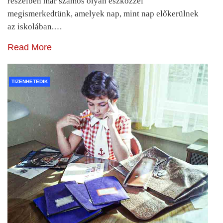
részeiben már számos olyan eszközzel
megismerkedtünk, amelyek nap, mint nap előkerülnek
az iskolában.…
Read More
TIZENHETEDIK