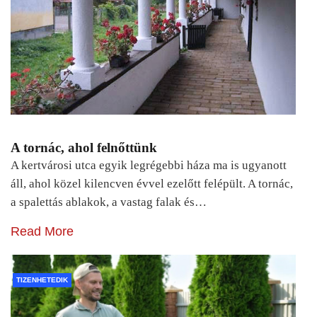
A tornác, ahol felnőttünk
A kertvárosi utca egyik legrégebbi háza ma is ugyanott
áll, ahol közel kilencven évvel ezelőtt felépült. A tornác,
a spalettás ablakok, a vastag falak és…
Read More
TIZENHETEDIK