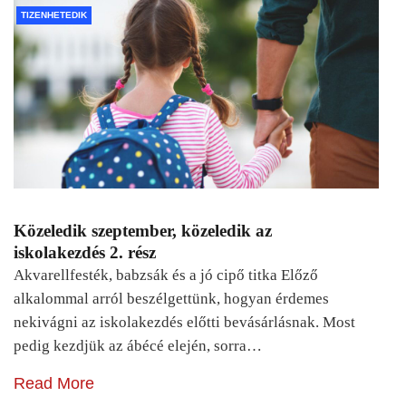
TIZENHETEDIK
Közeledik szeptember, közeledik az
iskolakezdés 2. rész
Akvarellfesték, babzsák és a jó cipő titka Előző
alkalommal arról beszélgettünk, hogyan érdemes
nekivágni az iskolakezdés előtti bevásárlásnak. Most
pedig kezdjük az ábécé elején, sorra…
Read More