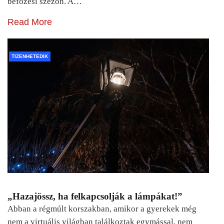
befőzési szezon. A…
Read More
TIZENHETEDIK
„Hazajössz, ha felkapcsolják a lámpákat!”
Abban a régmúlt korszakban, amikor a gyerekek még
nem a virtuális világban találkoztak egymással, nem