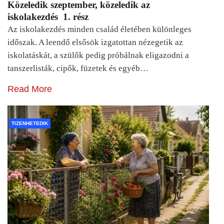
Közeledik szeptember, közeledik az
iskolakezdés 1. rész
Az iskolakezdés minden család életében különleges
időszak. A leendő elsősök izgatottan nézegetik az
iskolatáskát, a szülők pedig próbálnak eligazodni a
tanszerlisták, cipők, füzetek és egyéb…
Read More
TIZENHETEDIK