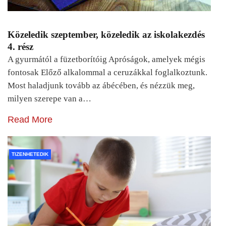
Közeledik szeptember, közeledik az iskolakezdés
4. rész
A gyurmától a füzetborítóig Apróságok, amelyek mégis
fontosak Előző alkalommal a ceruzákkal foglalkoztunk.
Most haladjunk tovább az ábécében, és nézzük meg,
milyen szerepe van a…
Read More
TIZENHETEDIK