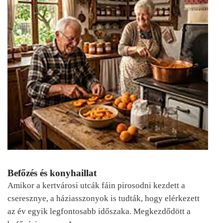
Befőzés és konyhaillat
Amikor a kertvárosi utcák fáin pirosodni kezdett a
cseresznye, a háziasszonyok is tudták, hogy elérkezett
az év egyik legfontosabb időszaka. Megkezdődött a