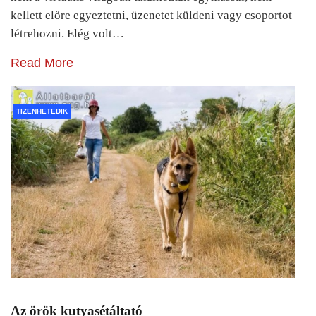
kellett előre egyeztetni, üzenetet küldeni vagy csoportot
létrehozni. Elég volt…
Read More
TIZENHETEDIK
Az örök kutyasétáltató