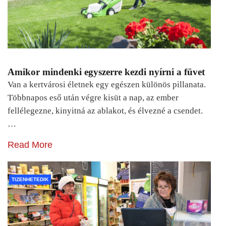
Amikor mindenki egyszerre kezdi nyírni a füvet
Van a kertvárosi életnek egy egészen különös pillanata.
Többnapos eső után végre kisüt a nap, az ember
fellélegezne, kinyitná az ablakot, és élvezné a csendet.
…
Read More
TIZENHETEDIK