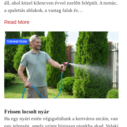
áll, ahol közel kilencven évvel ezelőtt felépült. A tornác,
a spalettás ablakok, a vastag falak és…
Read More
TIZENHETEDIK
Frissen locsolt nyár
Ha egy nyári estén végigsétálunk a kertváros utcáin, van
egy jelenség, amely szinte biztosan utunkba akad. Valaki