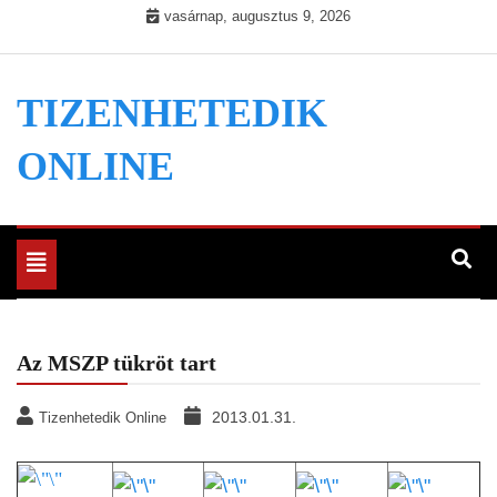
Skip
vasárnap, augusztus 9, 2026
to
content
TIZENHETEDIK
ONLINE
Toggle
navigation
Az MSZP tükröt tart
2013.01.31.
Tizenhetedik Online