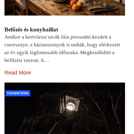
Befőzés és konyhaillat
Amikor a kertvárosi utcák fáin pirosodni kezdett a
cseresznye, a háziasszonyok is tudták, hogy elérkezett
az év egyik legfontosabb időszaka. Megkezdődött a
befőzési szezon. A…
Read More
TIZENHETEDIK