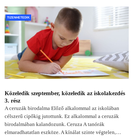
TIZENHETEDIK
Közeledik szeptember, közeledik az iskolakezdés
3. rész
A ceruzák birodalma Előző alkalommal az iskolában
célszerű cipőkig jutottunk. Ez alkalommal a ceruzák
birodalmában kalandozunk. Ceruza A tanórák
elmaradhatatlan eszköze. A kínálat szinte végtelen,…