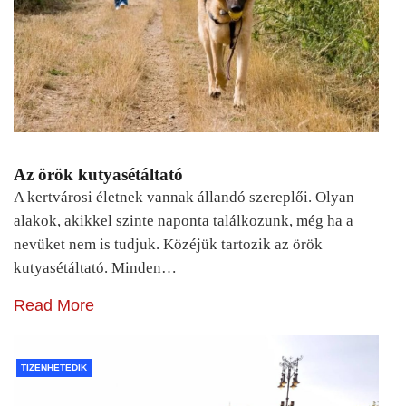
Az örök kutyasétáltató
A kertvárosi életnek vannak állandó szereplői. Olyan
alakok, akikkel szinte naponta találkozunk, még ha a
nevüket nem is tudjuk. Közéjük tartozik az örök
kutyasétáltató. Minden…
Read More
TIZENHETEDIK