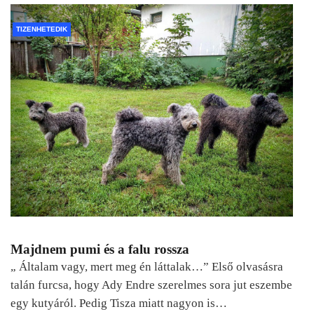
TIZENHETEDIK
Majdnem pumi és a falu rossza
„ Általam vagy, mert meg én láttalak…” Első olvasásra
talán furcsa, hogy Ady Endre szerelmes sora jut eszembe
egy kutyáról. Pedig Tisza miatt nagyon is…