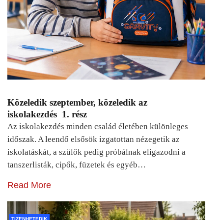
Közeledik szeptember, közeledik az
iskolakezdés 1. rész
Az iskolakezdés minden család életében különleges
időszak. A leendő elsősök izgatottan nézegetik az
iskolatáskát, a szülők pedig próbálnak eligazodni a
tanszerlisták, cipők, füzetek és egyéb…
Read More
TIZENHETEDIK