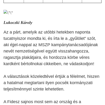
Lukoczki Károly
Az a párt, amelyik az utóbbi hetekben naponta
tucatnyiszor mondta ki, és írta le a „gyűlölet” szót,
aki éjjel-nappal az MSZP kampánytanácsadójának
nevét nemzetiségével együtt visszahangozza,
ragasztja plakátjaira, és hordozza körbe véres
kardként bértollnokai cikkeiben, ne vádaskodjon!
A választások közeledtével értjük a félelmet, hiszen
a hatalmat megtartani ilyen pocsék kormányzati
teljesítménnyel szinte lehetetlen.
A Fidesz sajnos most sem az ország és a