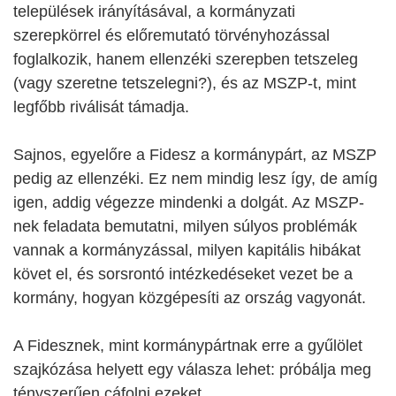
települések irányításával, a kormányzati
szerepkörrel és előremutató törvényhozással
foglalkozik, hanem ellenzéki szerepben tetszeleg
(vagy szeretne tetszelegni?), és az MSZP-t, mint
legfőbb riválisát támadja.
Sajnos, egyelőre a Fidesz a kormánypárt, az MSZP
pedig az ellenzéki. Ez nem mindig lesz így, de amíg
igen, addig végezze mindenki a dolgát. Az MSZP-
nek feladata bemutatni, milyen súlyos problémák
vannak a kormányzással, milyen kapitális hibákat
követ el, és sorsrontó intézkedéseket vezet be a
kormány, hogyan közgépesíti az ország vagyonát.
A Fidesznek, mint kormánypártnak erre a gyűlölet
szajkózása helyett egy válasza lehet: próbálja meg
tényszerűen cáfolni ezeket.