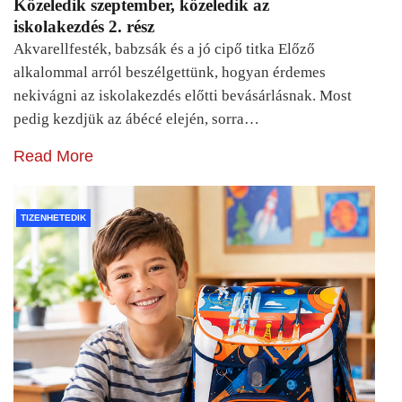
Közeledik szeptember, közeledik az
iskolakezdés 2. rész
Akvarellfesték, babzsák és a jó cipő titka Előző
alkalommal arról beszélgettünk, hogyan érdemes
nekivágni az iskolakezdés előtti bevásárlásnak. Most
pedig kezdjük az ábécé elején, sorra…
Read More
TIZENHETEDIK