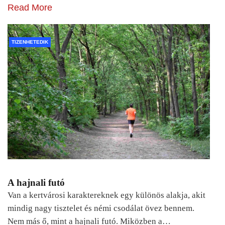
Read More
TIZENHETEDIK
A hajnali futó
Van a kertvárosi karaktereknek egy különös alakja, akit
mindig nagy tisztelet és némi csodálat övez bennem.
Nem más ő, mint a hajnali futó. Miközben a…