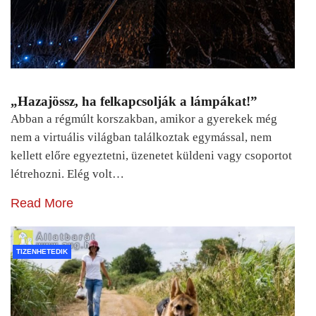
„Hazajössz, ha felkapcsolják a lámpákat!”
Abban a régmúlt korszakban, amikor a gyerekek még
nem a virtuális világban találkoztak egymással, nem
kellett előre egyeztetni, üzenetet küldeni vagy csoportot
létrehozni. Elég volt…
Read More
TIZENHETEDIK