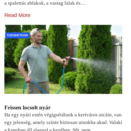
a spalettás ablakok, a vastag falak és…
Read More
TIZENHETEDIK
Frissen locsolt nyár
Ha egy nyári estén végigsétálunk a kertváros utcáin, van
egy jelenség, amely szinte biztosan utunkba akad. Valaki
a kapuban áll slaggal a kezében. Sőt, nem…