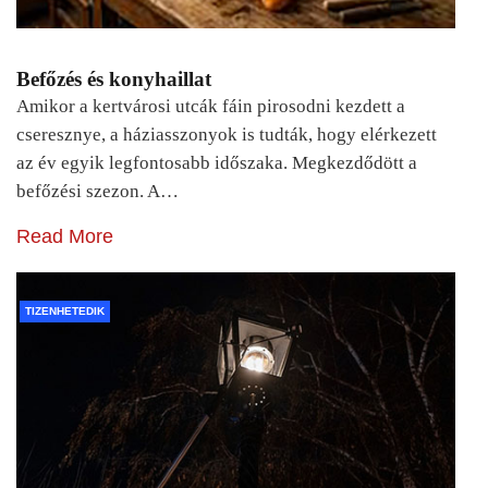
Befőzés és konyhaillat
Amikor a kertvárosi utcák fáin pirosodni kezdett a
cseresznye, a háziasszonyok is tudták, hogy elérkezett
az év egyik legfontosabb időszaka. Megkezdődött a
befőzési szezon. A…
Read More
TIZENHETEDIK