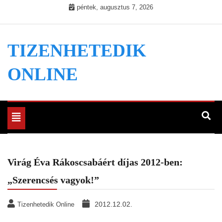
Skip
péntek, augusztus 7, 2026
to
content
TIZENHETEDIK
ONLINE
Toggle
navigation
Virág Éva Rákoscsabáért díjas 2012-ben:
„Szerencsés vagyok!”
2012.12.02.
Tizenhetedik Online