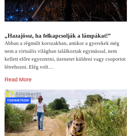
„Hazajössz, ha felkapcsolják a lámpákat!”
Abban a régmúlt korszakban, amikor a gyerekek még
nem a virtuális világban találkoztak egymással, nem
kellett előre egyeztetni, üzenetet küldeni vagy csoportot
létrehozni. Elég volt…
Read More
TIZENHETEDIK