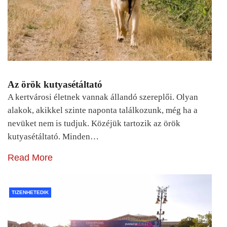
Az örök kutyasétáltató
A kertvárosi életnek vannak állandó szereplői. Olyan
alakok, akikkel szinte naponta találkozunk, még ha a
nevüket nem is tudjuk. Közéjük tartozik az örök
kutyasétáltató. Minden…
Read More
TIZENHETEDIK