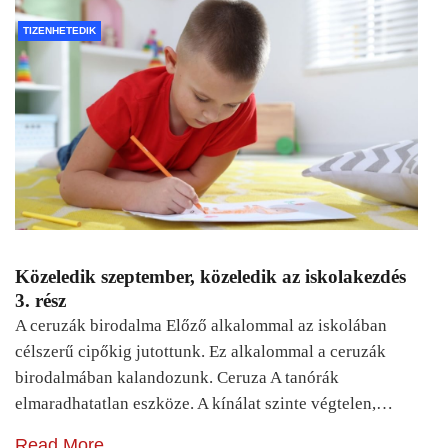
TIZENHETEDIK
Közeledik szeptember, közeledik az iskolakezdés
3. rész
A ceruzák birodalma Előző alkalommal az iskolában
célszerű cipőkig jutottunk. Ez alkalommal a ceruzák
birodalmában kalandozunk. Ceruza A tanórák
elmaradhatatlan eszköze. A kínálat szinte végtelen,…
Read More