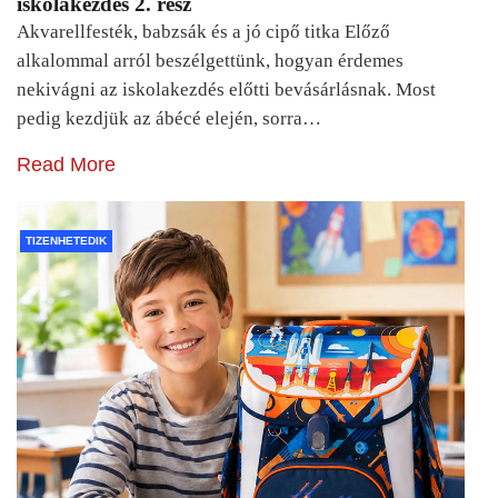
iskolakezdés 2. rész
Akvarellfesték, babzsák és a jó cipő titka Előző
alkalommal arról beszélgettünk, hogyan érdemes
nekivágni az iskolakezdés előtti bevásárlásnak. Most
pedig kezdjük az ábécé elején, sorra…
Read More
TIZENHETEDIK