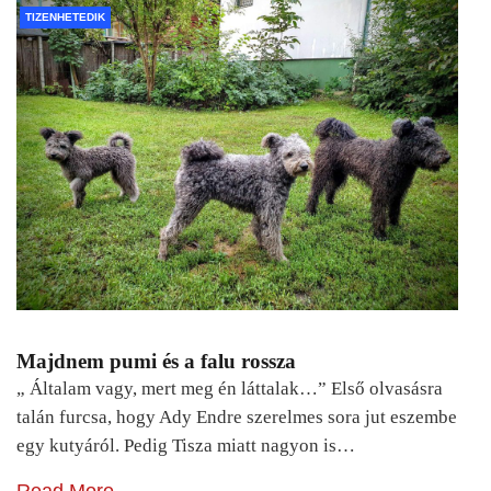
TIZENHETEDIK
Majdnem pumi és a falu rossza
„ Általam vagy, mert meg én láttalak…” Első olvasásra
talán furcsa, hogy Ady Endre szerelmes sora jut eszembe
egy kutyáról. Pedig Tisza miatt nagyon is…
Read More