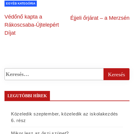
EGYÉB KATEGÓRIA
Védőnő kapta a
Éjjeli őrjárat – a Merzsén
Rákoscsaba-Újtelepért
Díjat
LEGUTÓBBI HÍREK
Közeledik szeptember, közeledik az iskolakezdés
6. rész
Mikor lesz az őszi szünet?