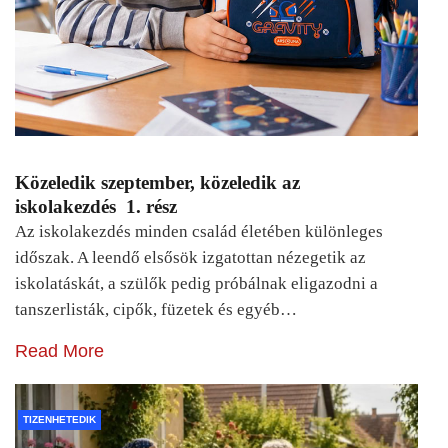
Közeledik szeptember, közeledik az
iskolakezdés 1. rész
Az iskolakezdés minden család életében különleges
időszak. A leendő elsősök izgatottan nézegetik az
iskolatáskát, a szülők pedig próbálnak eligazodni a
tanszerlisták, cipők, füzetek és egyéb…
Read More
TIZENHETEDIK