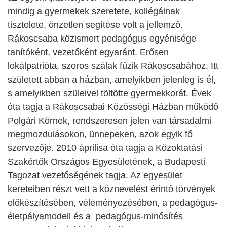
mindig a gyermekek szeretete, kollégáinak
tisztelete, önzetlen segítése volt a jellemző.
Rákoscsaba közismert pedagógus egyénisége
tanítóként, vezetőként egyaránt. Erősen
lokálpatrióta, szoros szálak fűzik Rákoscsabához. Itt
született abban a házban, amelyikben jelenleg is él,
s amelyikben szüleivel töltötte gyermekkorát. Évek
óta tagja a Rákoscsabai Közösségi Házban működő
Polgári Körnek, rendszeresen jelen van társadalmi
megmozdulásokon, ünnepeken, azok egyik fő
szervezője. 2010 áprilisa óta tagja a Közoktatási
Szakértők Országos Egyesületének, a Budapesti
Tagozat vezetőségének tagja. Az egyesület
kereteiben részt vett a köznevelést érintő törvények
előkészítésében, véleményezésében, a pedagógus-
életpályamodell és a pedagógus-minősítés