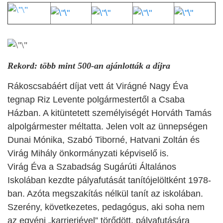
Rekord: több mint 500-an ajánlották a díjra
Rákoscsabáért díjat vett át Virágné Nagy Éva
tegnap Riz Levente polgármestertől a Csaba
Házban. A kitüntetett személyiségét Horváth Tamás
alpolgármester méltatta. Jelen volt az ünnepségen
Dunai Mónika, Szabó Tiborné, Hatvani Zoltán és
Virág Mihály önkormányzati képviselő is.
Virág Éva a Szabadság Sugárúti Általános
Iskolában kezdte pályafutását tanítójelöltként 1978-
ban. Azóta megszakítás nélkül tanít az iskolában.
Szerény, következetes, pedagógus, aki soha nem
az egyéni „karrierjével” törődött.
p
ályafutására