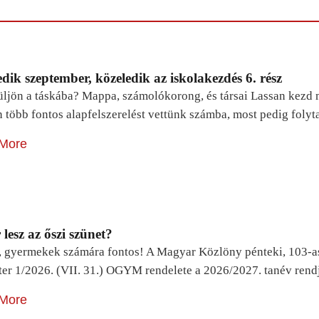
dik szeptember, közeledik az iskolakezdés 6. rész
ljön a táskába? Mappa, számolókorong, és társai Lassan kezd m
n több fontos alapfelszerelést vettünk számba, most pedig foly
More
lesz az őszi szünet?
, gyermekek számára fontos! A Magyar Közlöny pénteki, 103-a
ter 1/2026. (VII. 31.) OGYM rendelete a 2026/2027. tanév rend
More