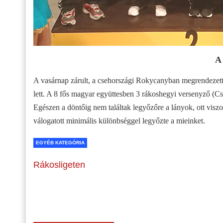
A
A vasárnap zárult, a csehországi Rokycanyban megrendezett
lett. A 8 fős magyar együttesben 3 rákoshegyi versenyző (C
Egészen a döntőig nem találtak legyőzőre a lányok, ott viszon
válogatott minimális különbséggel legyőzte a mieinket.
EGYÉB KATEGÓRIA
Rákosligeten