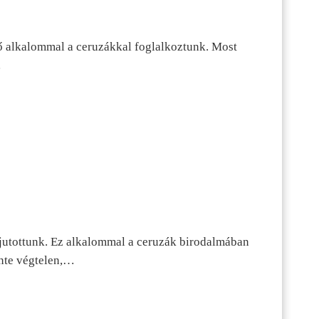
ő alkalommal a ceruzákkal foglalkoztunk. Most
…
jutottunk. Ez alkalommal a ceruzák birodalmában
inte végtelen,…