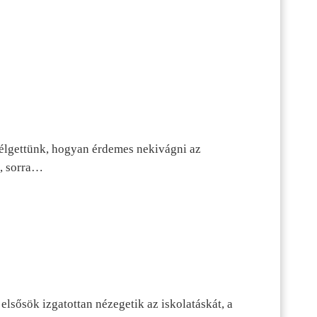
szélgettünk, hogyan érdemes nekivágni az
n, sorra…
lsősök izgatottan nézegetik az iskolatáskát, a