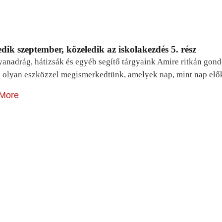
dik szeptember, közeledik az iskolakezdés 5. rész
yanadrág, hátizsák és egyéb segítő tárgyaink Amire ritkán gon
 olyan eszközzel megismerkedtünk, amelyek nap, mint nap elő
More