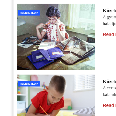
Közele
TIZENHETEDIK
A gyur
haladj
Read 
Közele
TIZENHETEDIK
A ceru
kaland
Read 