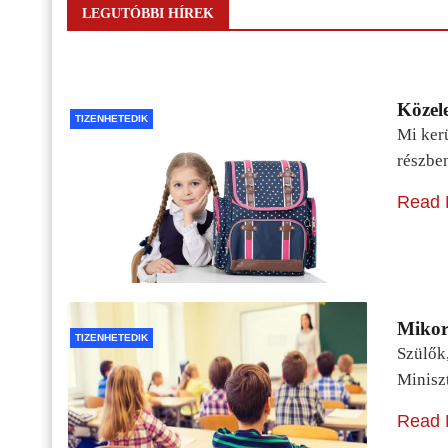
LEGUTÓBBI HÍREK
Közele
TIZENHETEDIK
Mi kerü
részbe
Read 
Mikor 
TIZENHETEDIK
Szülők
Minisz
Read 