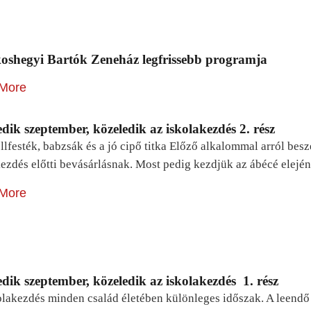
oshegyi Bartók Zeneház legfrissebb programja
More
dik szeptember, közeledik az iskolakezdés 2. rész
lfesték, babzsák és a jó cipő titka Előző alkalommal arról be
ezdés előtti bevásárlásnak. Most pedig kezdjük az ábécé elejé
More
dik szeptember, közeledik az iskolakezdés 1. rész
lakezdés minden család életében különleges időszak. A leendő e