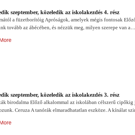
dik szeptember, közeledik az iskolakezdés 4. rész
mától a füzetborítóig Apróságok, amelyek mégis fontosak Előz
unk tovább az ábécében, és nézzük meg, milyen szerepe van a
More
dik szeptember, közeledik az iskolakezdés 3. rész
zák birodalma Előző alkalommal az iskolában célszerű cipőkig 
ozunk. Ceruza A tanórák elmaradhatatlan eszköze. A kínálat sz
More