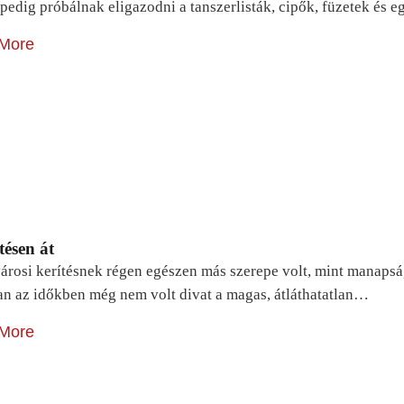
pedig próbálnak eligazodni a tanszerlisták, cipők, füzetek és
More
tésen át
árosi kerítésnek régen egészen más szerepe volt, mint manapsá
n az időkben még nem volt divat a magas, átláthatatlan…
More