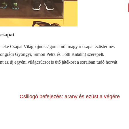
 csapat
 teke Csapat Világbajnokságon a női magyar csapat ezüstérmes
songrádi Gyöngyi, Simon Petra és Tóth Katalin) szerepelt.
t az új egyéni világcsúcsot is ütő játékost a soraiban tudó horvát
Csillogó befejezés: arany és ezüst a végére