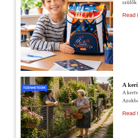
szülők 
Read 
A kerí
TIZENHETEDIK
A kertv
Azokba
Read 