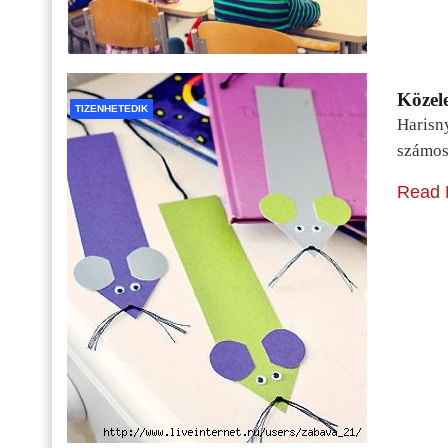
Közele
TIZENHETEDIK
Harisn
számos
Read 