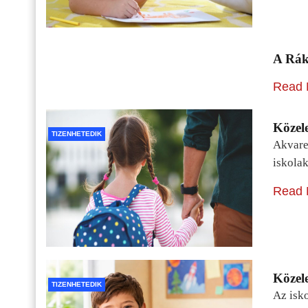
A Rák
Read 
Közele
TIZENHETEDIK
Akvarel
iskolak
Read 
Közele
TIZENHETEDIK
Az isko