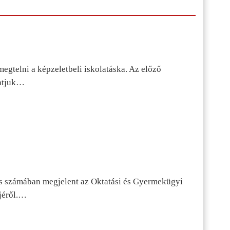
egtelni a képzeletbeli iskolatáska. Az előző
tatjuk…
s számában megjelent az Oktatási és Gyermekügyi
jéről.…