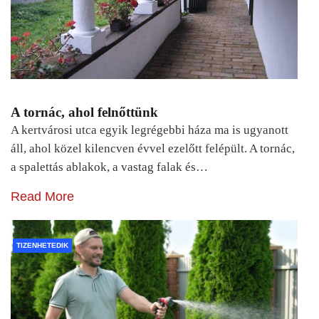
A tornác, ahol felnőttünk
A kertvárosi utca egyik legrégebbi háza ma is ugyanott
áll, ahol közel kilencven évvel ezelőtt felépült. A tornác,
a spalettás ablakok, a vastag falak és…
Read More
TIZENHETEDIK