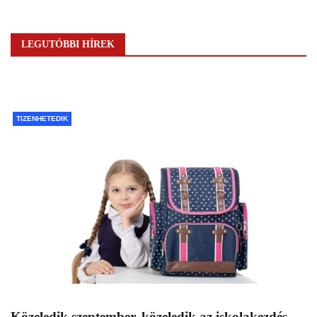
LEGUTÓBBI HÍREK
TIZENHETEDIK
Közeledik szeptember, közeledik az iskolakezdés