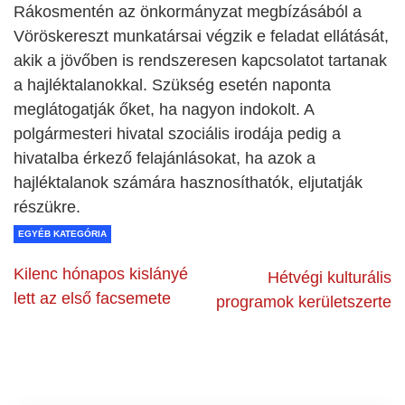
Rákosmentén az önkormányzat megbízásából a
Vöröskereszt munkatársai végzik e feladat ellátását,
akik a jövőben is rendszeresen kapcsolatot tartanak
a hajléktalanokkal. Szükség esetén naponta
meglátogatják őket, ha nagyon indokolt. A
polgármesteri hivatal szociális irodája pedig a
hivatalba érkező felajánlásokat, ha azok a
hajléktalanok számára hasznosíthatók, eljutatják
részükre.
EGYÉB KATEGÓRIA
Kilenc hónapos kislányé
Hétvégi kulturális
lett az első facsemete
programok kerületszerte