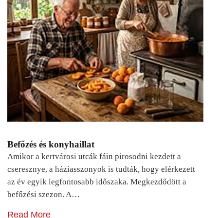
Befőzés és konyhaillat
Amikor a kertvárosi utcák fáin pirosodni kezdett a
cseresznye, a háziasszonyok is tudták, hogy elérkezett
az év egyik legfontosabb időszaka. Megkezdődött a
befőzési szezon. A…
Read More