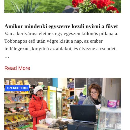
Amikor mindenki egyszerre kezdi nyírni a füvet
Van a kertvárosi életnek egy egészen különös pillanata.
Többnapos eső után végre kisüt a nap, az ember
fellélegezne, kinyitná az ablakot, és élvezné a csendet.
…
Read More
TIZENHETEDIK