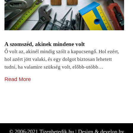
A szomszéd, akinek mindene volt
Ő volt az, akinél mindig szólt a kapucsengő. Hol ezért,
hol azért jött valaki, és egy dolgot biztosan lehetett
tudni, ha valamire szükség volt, előbb-utóbb…
Read More
© 2006-2021 Tizenhetedik.hu |
Design & develop by