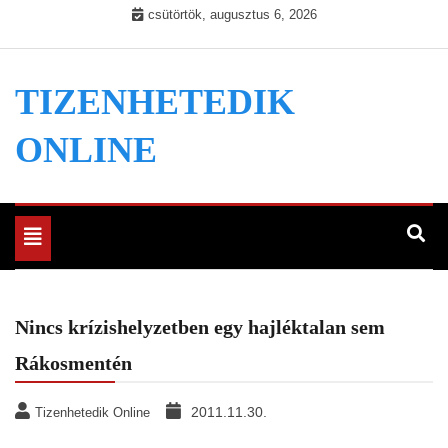
Skip
csütörtök, augusztus 6, 2026
to
content
TIZENHETEDIK
ONLINE
Toggle
navigation
Nincs krízishelyzetben egy hajléktalan sem
Rákosmentén
2011.11.30.
Tizenhetedik Online