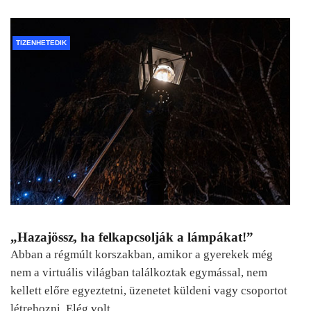
TIZENHETEDIK
„Hazajössz, ha felkapcsolják a lámpákat!”
Abban a régmúlt korszakban, amikor a gyerekek még
nem a virtuális világban találkoztak egymással, nem
kellett előre egyeztetni, üzenetet küldeni vagy csoportot
létrehozni. Elég volt…