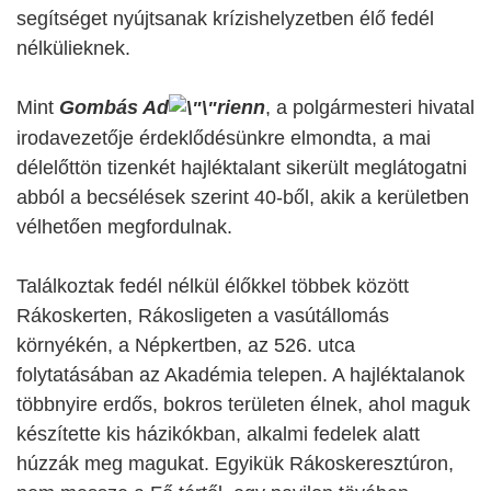
segítséget nyújtsanak krízishelyzetben élő fedél
nélkülieknek.
Mint
Gombás Ad
rienn
, a polgármesteri hivatal
irodavezetője érdeklődésünkre elmondta, a mai
délelőttön tizenkét hajléktalant sikerült meglátogatni
abból a becsélések szerint
40-ből, akik a kerületben
vélhetően megfordulnak.
Találkoztak fedél nélkül élőkkel többek között
Rákoskerten, Rákosligeten a vasútállomás
környékén, a Népkertben, az 526. utca
folytatásában az Akadémia telepen. A hajléktalanok
többnyire erdős, bokros területen élnek, ahol maguk
készítette kis házikókban, alkalmi fedelek alatt
húzzák meg magukat. Egyikük Rákoskeresztúron,