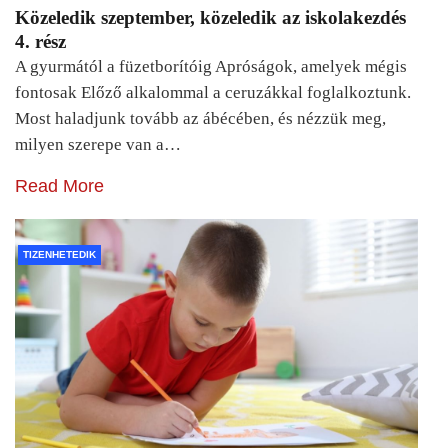
Közeledik szeptember, közeledik az iskolakezdés
4. rész
A gyurmától a füzetborítóig Apróságok, amelyek mégis
fontosak Előző alkalommal a ceruzákkal foglalkoztunk.
Most haladjunk tovább az ábécében, és nézzük meg,
milyen szerepe van a…
Read More
TIZENHETEDIK