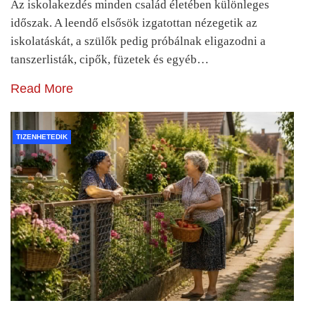
Az iskolakezdés minden család életében különleges
időszak. A leendő elsősök izgatottan nézegetik az
iskolatáskát, a szülők pedig próbálnak eligazodni a
tanszerlisták, cipők, füzetek és egyéb…
Read More
TIZENHETEDIK