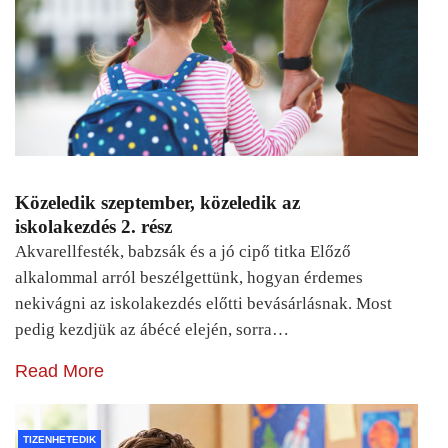
Közeledik szeptember, közeledik az
iskolakezdés 2. rész
Akvarellfesték, babzsák és a jó cipő titka Előző
alkalommal arról beszélgettünk, hogyan érdemes
nekivágni az iskolakezdés előtti bevásárlásnak. Most
pedig kezdjük az ábécé elején, sorra…
Read More
TIZENHETEDIK