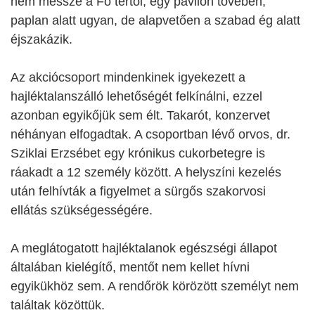
nem messze a Fő tértől, egy pavilon tövében,
paplan alatt ugyan, de alapvetően a szabad ég alatt
éjszakázik.
Az akciócsoport mindenkinek igyekezett a
hajléktalanszálló lehetőségét felkínálni, ezzel
azonban egyikőjük sem élt. Takarót, konzervet
néhányan elfogadtak. A csoportban lévő orvos,
dr.
Sziklai Erzsébet
egy krónikus cukorbetegre is
ráakadt a 12 személy között.
A helyszíni kezelés
után felhívták a figyelmet a sürgős szakorvosi
ellátás szükségességére.
A meglátogatott hajléktalanok egészségi állapot
általában kielégítő, mentőt nem kellet h
ívni
egyikükhöz sem. A rendőrök körözött személyt nem
találtak közöttük.