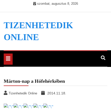
Skip
szombat, augusztus 8, 2026
to
content
TIZENHETEDIK
ONLINE
Toggle
navigation
Márton-nap a Hófehérkében
2014.11.18.
Tizenhetedik Online