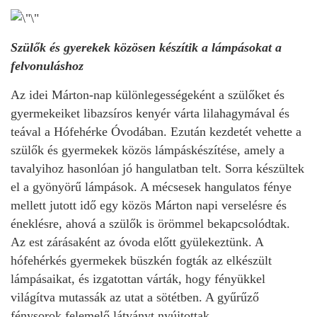
Szülők és gyerekek közösen készítik a lámpásokat a
felvonuláshoz
Az idei Márton-nap különlegességeként a szülőket és
gyermekeiket libazsíros kenyér várta lilahagymával és
teával a Hófehérke Óvodában. Ezután kezdetét vehette a
szülők és gyermekek közös lámpáskészítése, amely a
tavalyihoz hasonlóan jó hangulatban telt. Sorra készültek
el a gyönyörű lámpások. A mécsesek hangulatos fénye
mellett jutott idő egy közös Márton napi verselésre és
éneklésre, ahová a szülők is örömmel bekapcsolódtak.
Az est zárásaként az óvoda előtt gyülekeztünk. A
hófehérkés gyermekek büszkén fogták az elkészült
lámpásaikat, és izgatottan várták, hogy fényükkel
világítva mutassák az utat a sötétben. A gyűrűző
fénysorok felemelő látványt nyújtottak.