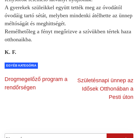
A gyerekek szüleikkel együtt tették meg az óvodától
óvodáig tartó sétát, melyben mindenki átélhette az ünnep
méltóságát és meghittségét.
Remélhetőleg a fényt megőrizve a szívükben tértek haza
otthonaikba.
K. F.
EGYÉB KATEGÓRIA
Drogmegelőző program a
Születésnapi ünnep az
rendőrségen
Idősek Otthonában a
Pesti úton