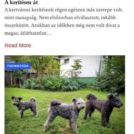
A kerítésen át
A kertvárosi kerítésnek régen egészen más szerepe volt,
mint manapság. Nem elsősorban elválasztott, inkább
összekötött. Azokban az időkben még nem volt divat a
magas, átláthatatlan…
Read More
TIZENHETEDIK