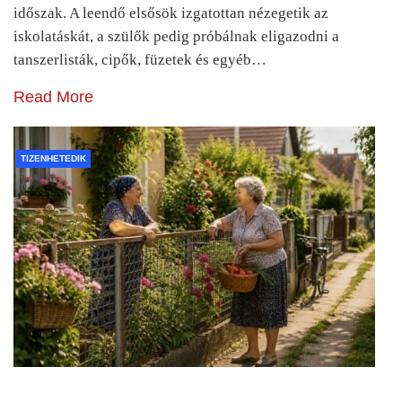
időszak. A leendő elsősök izgatottan nézegetik az
iskolatáskát, a szülők pedig próbálnak eligazodni a
tanszerlisták, cipők, füzetek és egyéb…
Read More
TIZENHETEDIK