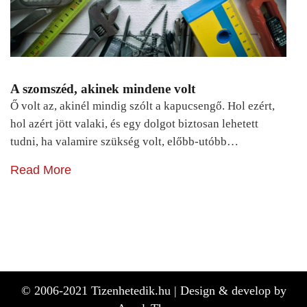
A szomszéd, akinek mindene volt
Ő volt az, akinél mindig szólt a kapucsengő. Hol ezért,
hol azért jött valaki, és egy dolgot biztosan lehetett
tudni, ha valamire szükség volt, előbb-utóbb…
Read More
© 2006-2021 Tizenhetedik.hu |
Design & develop by