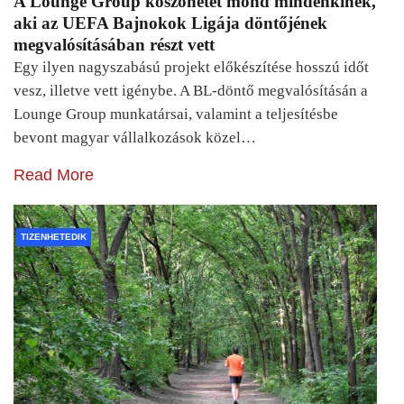
A Lounge Group köszönetet mond mindenkinek,
aki az UEFA Bajnokok Ligája döntőjének
megvalósításában részt vett
Egy ilyen nagyszabású projekt előkészítése hosszú időt
vesz, illetve vett igénybe. A BL-döntő megvalósításán a
Lounge Group munkatársai, valamint a teljesítésbe
bevont magyar vállalkozások közel…
Read More
TIZENHETEDIK