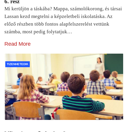
6. rész
Mi kerüljön a táskába? Mappa, számolókorong, és társai
Lassan kezd megtelni a képzeletbeli iskolatáska. Az
előző részben több fontos alapfelszerelést vettünk
számba, most pedig folytatjuk…
Read More
TIZENHETEDIK