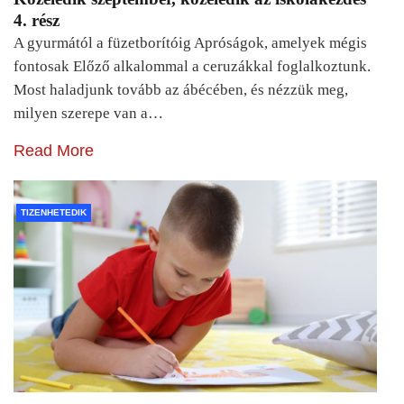
4. rész
A gyurmától a füzetborítóig Apróságok, amelyek mégis
fontosak Előző alkalommal a ceruzákkal foglalkoztunk.
Most haladjunk tovább az ábécében, és nézzük meg,
milyen szerepe van a…
Read More
TIZENHETEDIK