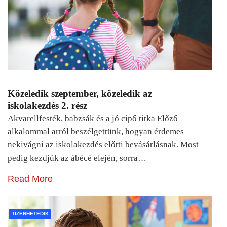
Közeledik szeptember, közeledik az
iskolakezdés 2. rész
Akvarellfesték, babzsák és a jó cipő titka Előző
alkalommal arról beszélgettünk, hogyan érdemes
nekivágni az iskolakezdés előtti bevásárlásnak. Most
pedig kezdjük az ábécé elején, sorra…
Read More
TIZENHETEDIK