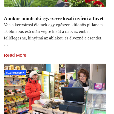
Amikor mindenki egyszerre kezdi nyírni a füvet
Van a kertvárosi életnek egy egészen különös pillanata.
Többnapos eső után végre kisüt a nap, az ember
fellélegezne, kinyitná az ablakot, és élvezné a csendet.
…
Read More
TIZENHETEDIK