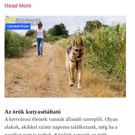
Read More
TIZENHETEDIK
Az örök kutyasétáltató
A kertvárosi életnek vannak állandó szereplői. Olyan
alakok, akikkel szinte naponta találkozunk, még ha a
nevüket nem is tudjuk. Közéjük tartozik az örök