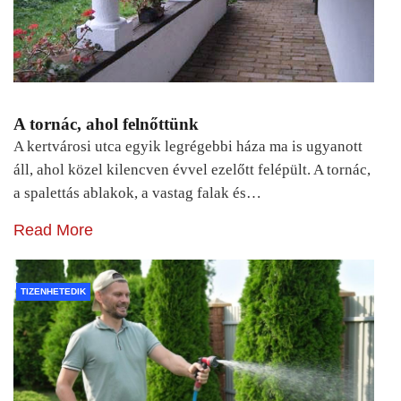
A tornác, ahol felnőttünk
A kertvárosi utca egyik legrégebbi háza ma is ugyanott
áll, ahol közel kilencven évvel ezelőtt felépült. A tornác,
a spalettás ablakok, a vastag falak és…
Read More
TIZENHETEDIK