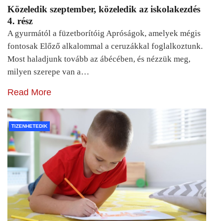
Közeledik szeptember, közeledik az iskolakezdés
4. rész
A gyurmától a füzetborítóig Apróságok, amelyek mégis
fontosak Előző alkalommal a ceruzákkal foglalkoztunk.
Most haladjunk tovább az ábécében, és nézzük meg,
milyen szerepe van a…
Read More
TIZENHETEDIK