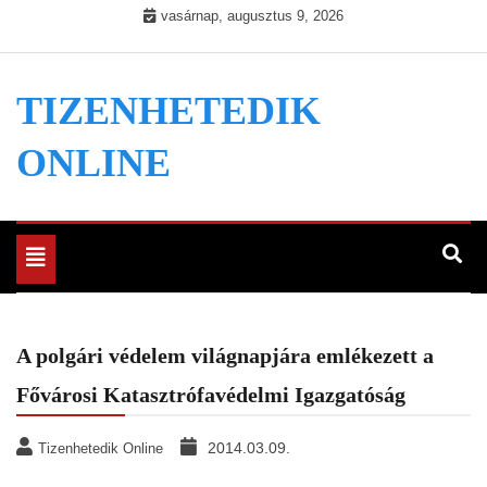
Skip
vasárnap, augusztus 9, 2026
to
content
TIZENHETEDIK
ONLINE
Toggle
navigation
A polgári védelem világnapjára emlékezett a
Fővárosi Katasztrófavédelmi Igazgatóság
2014.03.09.
Tizenhetedik Online