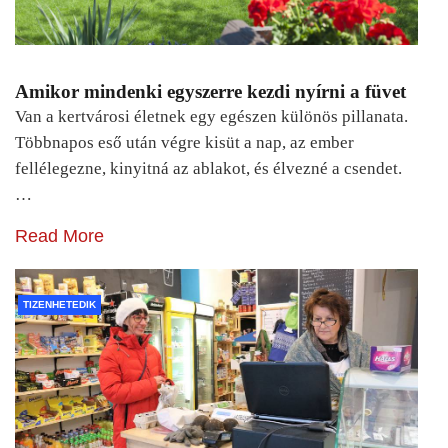
Amikor mindenki egyszerre kezdi nyírni a füvet
Van a kertvárosi életnek egy egészen különös pillanata.
Többnapos eső után végre kisüt a nap, az ember
fellélegezne, kinyitná az ablakot, és élvezné a csendet.
…
Read More
TIZENHETEDIK