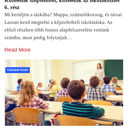
Közeledik szeptember, közeledik az iskolakezdés
6. rész
Mi kerüljön a táskába? Mappa, számolókorong, és társai
Lassan kezd megtelni a képzeletbeli iskolatáska. Az
előző részben több fontos alapfelszerelést vettünk
számba, most pedig folytatjuk…
Read More
TIZENHETEDIK