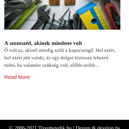
A szomszéd, akinek mindene volt
Ő volt az, akinél mindig szólt a kapucsengő. Hol ezért,
hol azért jött valaki, és egy dolgot biztosan lehetett
tudni, ha valamire szükség volt, előbb-utóbb…
Read More
© 2006-2021 Tizenhetedik.hu |
Design & develop by