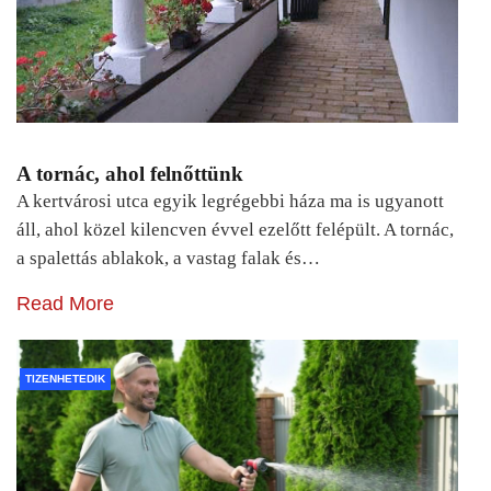
A tornác, ahol felnőttünk
A kertvárosi utca egyik legrégebbi háza ma is ugyanott
áll, ahol közel kilencven évvel ezelőtt felépült. A tornác,
a spalettás ablakok, a vastag falak és…
Read More
TIZENHETEDIK