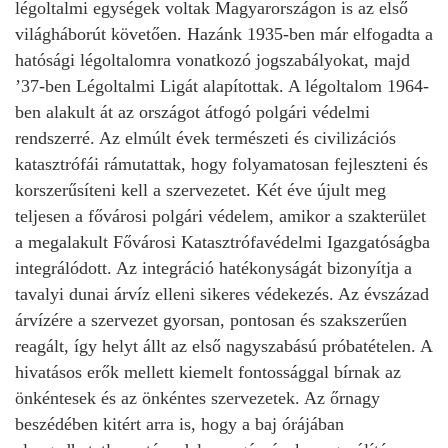
légoltalmi egységek voltak Magyarországon is az első
világháborút követően. Hazánk 1935-ben már elfogadta a
hatósági légoltalomra vonatkozó jogszabályokat, majd
’37-ben Légoltalmi Ligát alapítottak. A légoltalom 1964-
ben alakult át az országot átfogó polgári védelmi
rendszerré. Az elmúlt évek természeti és civilizációs
katasztrófái rámutattak, hogy folyamatosan fejleszteni és
korszerűsíteni kell a szervezetet. Két éve újult meg
teljesen a fővárosi polgári védelem, amikor a szakterület
a megalakult Fővárosi Katasztrófavédelmi Igazgatóságba
integrálódott. Az integráció hatékonyságát bizonyítja a
tavalyi dunai árvíz elleni sikeres védekezés. Az évszázad
árvízére a szervezet gyorsan, pontosan és szakszerűen
reagált, így helyt állt az első nagyszabású próbatételen. A
hivatásos erők mellett kiemelt fontossággal bírnak az
önkéntesek és az önkéntes szervezetek. Az őrnagy
beszédében kitért arra is, hogy a baj órájában