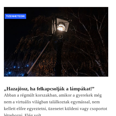
TIZENHETEDIK
„Hazajössz, ha felkapcsolják a lámpákat!”
Abban a régmúlt korszakban, amikor a gyerekek még
nem a virtuális világban találkoztak egymással, nem
kellett előre egyeztetni, üzenetet küldeni vagy csoportot
létrehozni. Elég volt…