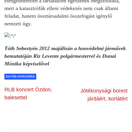
elengedhetetlen a társadalom egészének megszólítása,
mert a katasztrófák elleni védekezés nem csak állami
feladat, hanem össztársadalmi összefogást igénylő
nemzeti ügy.
Tóth Sebestyén 2012 majálisán a honvédelmi járművek
bemutatóján Riz Levente polgármesterrel és Dunai
Mónika képviselővel
EGYÉB KATEGÓRIA
RLB koncert Ózdon,
Jótékonysági borest
balesettel
járdáért, korlátért