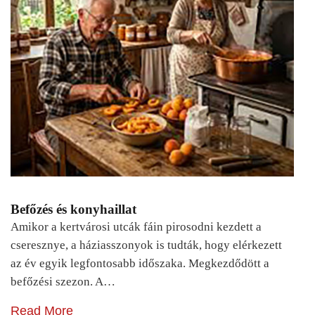
Befőzés és konyhaillat
Amikor a kertvárosi utcák fáin pirosodni kezdett a
cseresznye, a háziasszonyok is tudták, hogy elérkezett
az év egyik legfontosabb időszaka. Megkezdődött a
befőzési szezon. A…
Read More