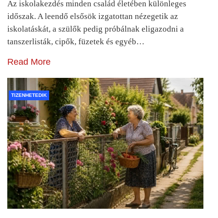
Az iskolakezdés minden család életében különleges
időszak. A leendő elsősök izgatottan nézegetik az
iskolatáskát, a szülők pedig próbálnak eligazodni a
tanszerlisták, cipők, füzetek és egyéb…
Read More
TIZENHETEDIK