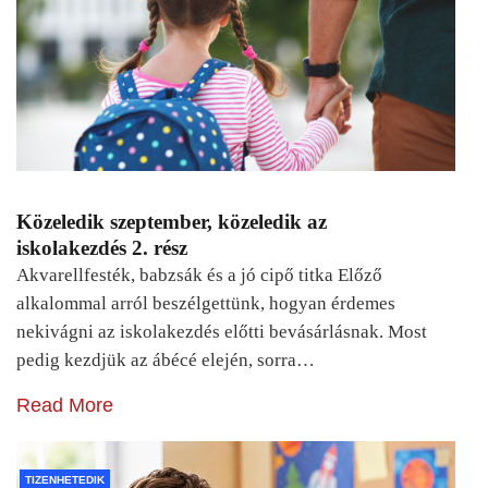
Közeledik szeptember, közeledik az
iskolakezdés 2. rész
Akvarellfesték, babzsák és a jó cipő titka Előző
alkalommal arról beszélgettünk, hogyan érdemes
nekivágni az iskolakezdés előtti bevásárlásnak. Most
pedig kezdjük az ábécé elején, sorra…
Read More
TIZENHETEDIK