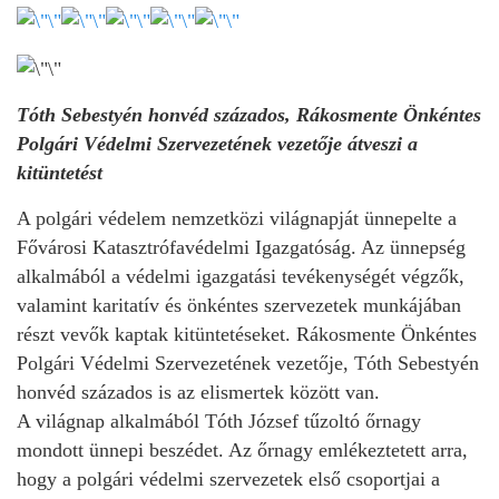
Tóth Sebestyén honvéd százados, Rákosmente Önkéntes
Polgári Védelmi Szervezetének vezetője átveszi a
kitüntetést
A polgári védelem nemzetközi világnapját ünnepelte a
Fővárosi Katasztrófavédelmi Igazgatóság. Az ünnepség
alkalmából a védelmi igazgatási tevékenységét végzők,
valamint karitatív és önkéntes szervezetek munkájában
részt vevők kaptak kitüntetéseket. Rákosmente Önkéntes
Polgári Védelmi Szervezetének vezetője, Tóth Sebestyén
honvéd százados is az elismertek között van.
A világnap alkalmából Tóth József tűzoltó őrnagy
mondott ünnepi beszédet. Az őrnagy emlékeztetett arra,
hogy a polgári védelmi szervezetek első csoportjai a