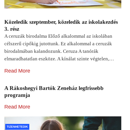
Közeledik szeptember, közeledik az iskolakezdés
3. rész
A ceruzák birodalma Előző alkalommal az iskolában
célszerű cipőkig jutottunk. Ez alkalommal a ceruzák
birodalmában kalandozunk. Ceruza A tanórák
elmaradhatatlan eszköze. A kínálat szinte végtelen,…
Read More
A Rákoshegyi Bartók Zeneház legfrissebb
programja
Read More
TIZENHETEDIK