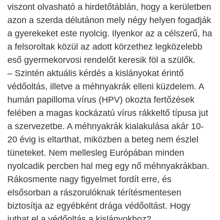
viszont olvasható a hirdetőtáblán, hogy a kerületben
azon a szerda délutánon mely négy helyen fogadják
a gyerekeket este nyolcig. Ilyenkor az a célszerű, ha
a felsoroltak közül az adott körzethez legközelebb
eső gyermekorvosi rendelőt keresik föl a szülők.
– Szintén aktuális kérdés a kislányokat érintő
védőoltás, illetve a méhnyakrák elleni küzdelem. A
humán papilloma vírus (HPV) okozta fertőzések
felében a magas kockázatú vírus rákkeltő típusa jut
a szervezetbe. A méhnyakrák kialakulása akár 10-
20 évig is eltarthat, miközben a beteg nem észlel
tüneteket. Nem mellesleg Európában minden
nyolcadik percben hal meg egy nő méhnyakrákban.
Rákosmente nagy figyelmet fordít erre, és
elsősorban a rászorulóknak térítésmentesen
biztosítja az egyébként drága védőoltást. Hogy
juthat el a védőoltás a kislányokhoz?