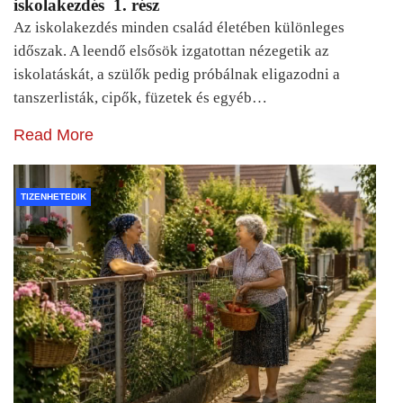
iskolakezdés 1. rész
Az iskolakezdés minden család életében különleges
időszak. A leendő elsősök izgatottan nézegetik az
iskolatáskát, a szülők pedig próbálnak eligazodni a
tanszerlisták, cipők, füzetek és egyéb…
Read More
TIZENHETEDIK