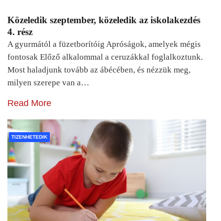
Közeledik szeptember, közeledik az iskolakezdés
4. rész
A gyurmától a füzetborítóig Apróságok, amelyek mégis
fontosak Előző alkalommal a ceruzákkal foglalkoztunk.
Most haladjunk tovább az ábécében, és nézzük meg,
milyen szerepe van a…
Read More
TIZENHETEDIK