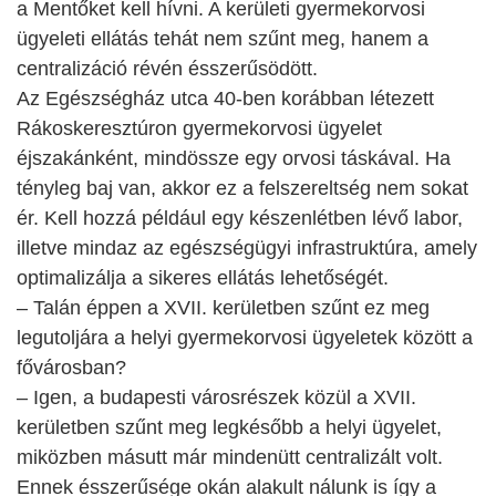
a Mentőket kell hívni. A kerületi gyermekorvosi
ügyeleti ellátás tehát nem szűnt meg, hanem a
centralizáció révén ésszerűsödött.
Az Egészségház utca 40-ben korábban létezett
Rákoskeresztúron gyermekorvosi ügyelet
éjszakánként, mindössze egy orvosi táskával. Ha
tényleg baj van, akkor ez a felszereltség nem sokat
ér. Kell hozzá például egy készenlétben lévő labor,
illetve mindaz az egészségügyi infrastruktúra, amely
optimalizálja a sikeres ellátás lehetőségét.
– Talán éppen a XVII. kerületben szűnt ez meg
legutoljára a helyi gyermekorvosi ügyeletek között a
fővárosban?
– Igen, a budapesti városrészek közül a XVII.
kerületben szűnt meg legkésőbb a helyi ügyelet,
miközben másutt már mindenütt centralizált volt.
Ennek ésszerűsége okán alakult nálunk is így a