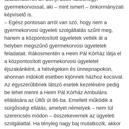
gyermekorvossal, aki – mint ismert – önkormányzati
képviselő is.
– Egész pontosan arról van szó, hogy nem a
gyermekorvosi ügyeleti szolgáltatás szűnt meg,
hanem a központosított ügyeletek vették át a
helyben megszűnő gyermekorvosi ügyeletek
feladatait. Rákosmentén a Heim Pál Kórház látja el
a központosított gyermekorvosi ügyeletet
éjszakánként, a hétvégeken és ünnepnapokon,
ahonnan indokolt esetben kijönnek házhoz kocsival.
Az egyszerűbbnek látszó esetek kezelésére pedig
be lehet menni a Heim Pál Kórház Ambuláns
ellátására az Üllői út 86-ba. Emellett működik a
sürgősségi ellátás, amelyet némelyek – nem túl
szerencsés módon – összekevernek az ügyeleti
szolgálattal. Ha tényleg nagy baj mutatkozik, akkor