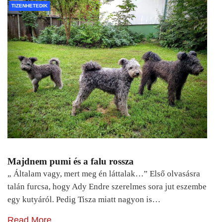
TIZENHETEDIK
Majdnem pumi és a falu rossza
„ Általam vagy, mert meg én láttalak…” Első olvasásra
talán furcsa, hogy Ady Endre szerelmes sora jut eszembe
egy kutyáról. Pedig Tisza miatt nagyon is…
Read More