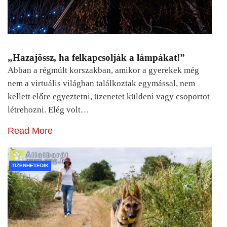
„Hazajössz, ha felkapcsolják a lámpákat!”
Abban a régmúlt korszakban, amikor a gyerekek még
nem a virtuális világban találkoztak egymással, nem
kellett előre egyeztetni, üzenetet küldeni vagy csoportot
létrehozni. Elég volt…
Read More
TIZENHETEDIK