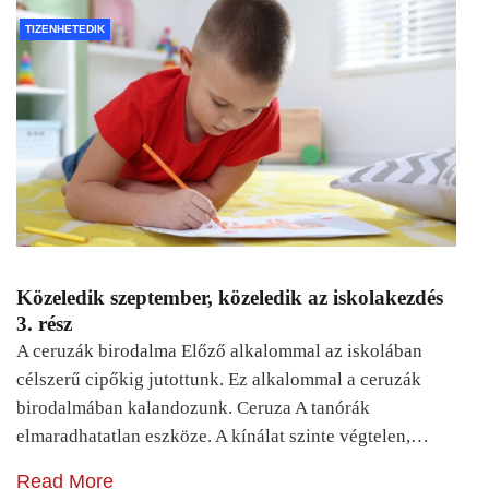
TIZENHETEDIK
Közeledik szeptember, közeledik az iskolakezdés
3. rész
A ceruzák birodalma Előző alkalommal az iskolában
célszerű cipőkig jutottunk. Ez alkalommal a ceruzák
birodalmában kalandozunk. Ceruza A tanórák
elmaradhatatlan eszköze. A kínálat szinte végtelen,…
Read More