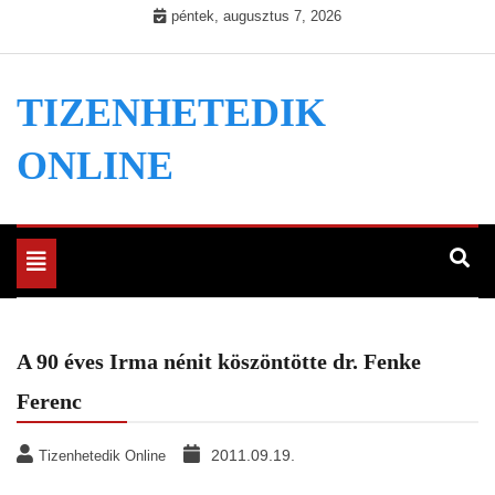
Skip
péntek, augusztus 7, 2026
to
content
TIZENHETEDIK
ONLINE
Toggle
navigation
A 90 éves Irma nénit köszöntötte dr. Fenke
Ferenc
2011.09.19.
Tizenhetedik Online