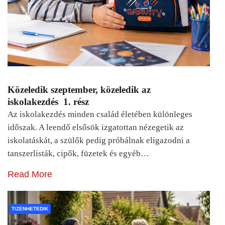
Közeledik szeptember, közeledik az
iskolakezdés 1. rész
Az iskolakezdés minden család életében különleges
időszak. A leendő elsősök izgatottan nézegetik az
iskolatáskát, a szülők pedig próbálnak eligazodni a
tanszerlisták, cipők, füzetek és egyéb…
Read More
TIZENHETEDIK