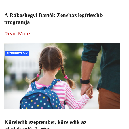
A Rákoshegyi Bartók Zeneház legfrissebb
programja
Read More
TIZENHETEDIK
Közeledik szeptember, közeledik az
iskolakezdés 2. rész