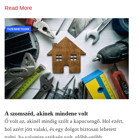
Read More
TIZENHETEDIK
A szomszéd, akinek mindene volt
Ő volt az, akinél mindig szólt a kapucsengő. Hol ezért,
hol azért jött valaki, és egy dolgot biztosan lehetett
tudni, ha valamire szükség volt, előbb-utóbb…