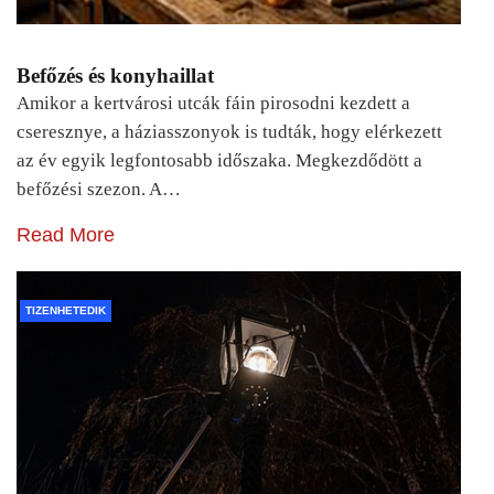
Befőzés és konyhaillat
Amikor a kertvárosi utcák fáin pirosodni kezdett a
cseresznye, a háziasszonyok is tudták, hogy elérkezett
az év egyik legfontosabb időszaka. Megkezdődött a
befőzési szezon. A…
Read More
TIZENHETEDIK