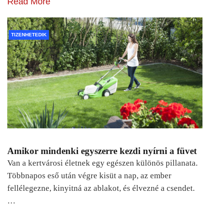
Read More
TIZENHETEDIK
Amikor mindenki egyszerre kezdi nyírni a füvet
Van a kertvárosi életnek egy egészen különös pillanata.
Többnapos eső után végre kisüt a nap, az ember
fellélegezne, kinyitná az ablakot, és élvezné a csendet.
…