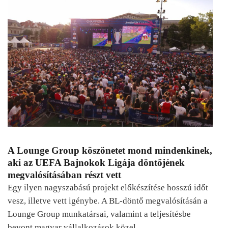
A Lounge Group köszönetet mond mindenkinek,
aki az UEFA Bajnokok Ligája döntőjének
megvalósításában részt vett
Egy ilyen nagyszabású projekt előkészítése hosszú időt
vesz, illetve vett igénybe. A BL-döntő megvalósításán a
Lounge Group munkatársai, valamint a teljesítésbe
bevont magyar vállalkozások közel…