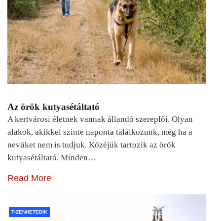
Az örök kutyasétáltató
A kertvárosi életnek vannak állandó szereplői. Olyan
alakok, akikkel szinte naponta találkozunk, még ha a
nevüket nem is tudjuk. Közéjük tartozik az örök
kutyasétáltató. Minden…
Read More
TIZENHETEDIK