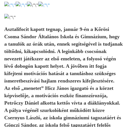
Asztalifocit kapott tegnap, január 9-én a Kőrösi
Csoma Sándor Általános Iskola és Gimnázium, hogy
a tanulók az órák után, ennek segítségével is tudjanak
töltődni, kikapcsolódni. A leginkább csocsónak
nevezett játékszer az első emeleten, a folyosó végén
lévő dobogón kapott helyet. A jövőben itt fogja
kifejteni motivációs hatását a tanuláshoz szükséges
ismeretbeszívási hajlam rendszeres kifejlesztésére.
Az első „menetet” Hicz János igazgató és a körzet
képviselője, a motivációs eszköz finanszírozója,
Petrőczy Dániel alkotta kettős
vívta a diáklányokkal.
A pálya végénél szurkolóként működött közre
Csernyus László, az iskola gimnáziumi tagozatáért és
Gönczi Sándor, az iskola felső tagozatáért felelős