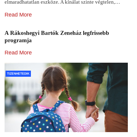
elmaradhatatlan eszköze. A kínálat szinte végtelen,…
Read More
A Rákoshegyi Bartók Zeneház legfrissebb
programja
Read More
TIZENHETEDIK