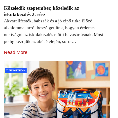
Közeledik szeptember, közeledik az
iskolakezdés 2. rész
Akvarellfesték, babzsák és a jó cipő titka Előző
alkalommal arról beszélgettünk, hogyan érdemes
nekivágni az iskolakezdés előtti bevásárlásnak. Most
pedig kezdjük az ábécé elején, sorra…
Read More
TIZENHETEDIK