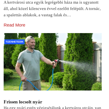
A kertvárosi utca egyik legrégebbi háza ma is ugyanott
áll, ahol közel kilencven évvel ezelőtt felépült. A tornác,
a spalettás ablakok, a vastag falak és…
Read More
TIZENHETEDIK
Frissen locsolt nyár
Ha egy nyári estén végigsétálunk a kertváros utcáin, van