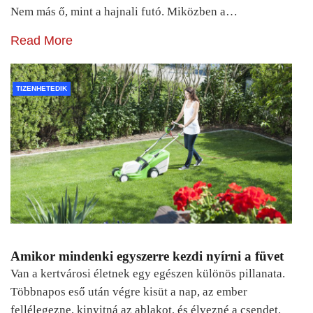
Nem más ő, mint a hajnali futó. Miközben a…
Read More
TIZENHETEDIK
Amikor mindenki egyszerre kezdi nyírni a füvet
Van a kertvárosi életnek egy egészen különös pillanata.
Többnapos eső után végre kisüt a nap, az ember
fellélegezne, kinyitná az ablakot, és élvezné a csendet.