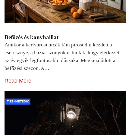
Befőzés és konyhaillat
Amikor a kertvárosi utcák fáin pirosodni kezdett a
cseresznye, a háziasszonyok is tudták, hogy elérkezett
az év egyik legfontosabb időszaka. Megkezdődött a
befőzési szezon. A…
Read More
TIZENHETEDIK