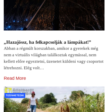
„Hazajössz, ha felkapcsolják a lámpákat!”
Abban a régmúlt korszakban, amikor a gyerekek még
nem a virtuális világban találkoztak egymással, nem
kellett előre egyeztetni, üzenetet küldeni vagy csoportot
létrehozni. Elég volt…
Read More
TIZENHETEDIK