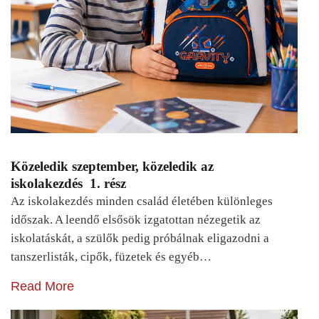
Közeledik szeptember, közeledik az
iskolakezdés 1. rész
Az iskolakezdés minden család életében különleges
időszak. A leendő elsősök izgatottan nézegetik az
iskolatáskát, a szülők pedig próbálnak eligazodni a
tanszerlisták, cipők, füzetek és egyéb…
Read More