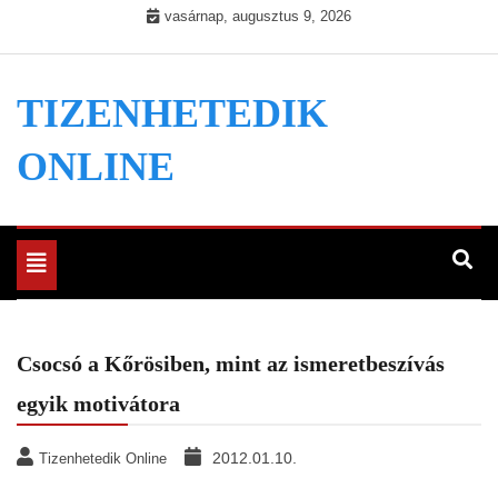
Skip
vasárnap, augusztus 9, 2026
to
content
TIZENHETEDIK
ONLINE
Toggle
navigation
Csocsó a Kőrösiben, mint az ismeretbeszívás
egyik motivátora
2012.01.10.
Tizenhetedik Online