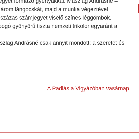
jegyet formázó gyertyákkal. Maszlag Andrásné –
ndhárom lángocskát, majd a munka végeztével
A százas számjegyet viselő színes léggömbök,
bogó gyönyörű tiszta nemzeti trikolor egyaránt a
aszlag Andrásné csak annyit mondott: a szeretet és
A Padlás a Vigyázóban vasárnap