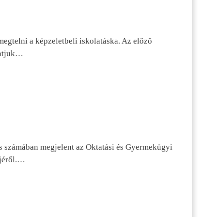
egtelni a képzeletbeli iskolatáska. Az előző
tatjuk…
s számában megjelent az Oktatási és Gyermekügyi
jéről.…