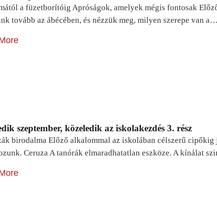
mától a füzetborítóig Apróságok, amelyek mégis fontosak Előz
unk tovább az ábécében, és nézzük meg, milyen szerepe van a
More
dik szeptember, közeledik az iskolakezdés 3. rész
zák birodalma Előző alkalommal az iskolában célszerű cipőkig 
ozunk. Ceruza A tanórák elmaradhatatlan eszköze. A kínálat sz
More