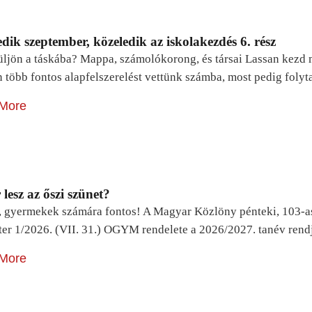
dik szeptember, közeledik az iskolakezdés 6. rész
ljön a táskába? Mappa, számolókorong, és társai Lassan kezd m
n több fontos alapfelszerelést vettünk számba, most pedig foly
More
lesz az őszi szünet?
, gyermekek számára fontos! A Magyar Közlöny pénteki, 103-a
ter 1/2026. (VII. 31.) OGYM rendelete a 2026/2027. tanév rend
More