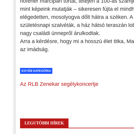
hófehér marcipán tortát, tetején a 100-as szám
mint képeink mutatják – sikeresen fújta el mi
elégedetten, mosolyogva dőlt hátra a széken. 
születésnapi szalvéták, a ház hátsó teraszán lo
nagy családi ünnepről árulkodtak.
Arra a kérdésre, hogy mi a hosszú élet titka, M
az imádság.
EGYÉB KATEGÓRIA
Az RLB Zenekar segélykoncertje
LEGUTÓBBI HÍREK