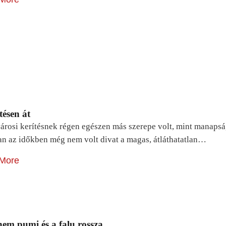
tésen át
árosi kerítésnek régen egészen más szerepe volt, mint manapsá
n az időkben még nem volt divat a magas, átláthatatlan…
More
em pumi és a falu rossza