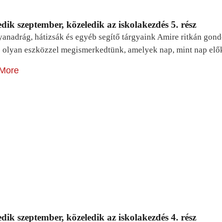
dik szeptember, közeledik az iskolakezdés 5. rész
yanadrág, hátizsák és egyéb segítő tárgyaink Amire ritkán gon
 olyan eszközzel megismerkedtünk, amelyek nap, mint nap elő
More
dik szeptember, közeledik az iskolakezdés 4. rész