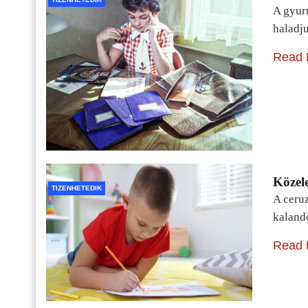
A gyur
haladj
Read 
Közele
TIZENHETEDIK
A ceru
kaland
Read 