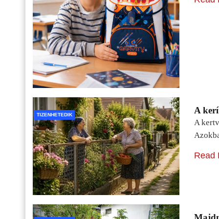
A kerí
TIZENHETEDIK
A kertv
Azokba
Read 
Majdn