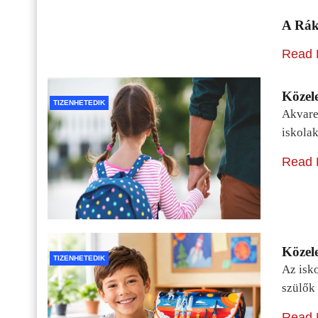
A Rák
Read 
Közele
TIZENHETEDIK
Akvarel
iskolak
Read 
Közele
TIZENHETEDIK
Az isko
szülők 
Read 