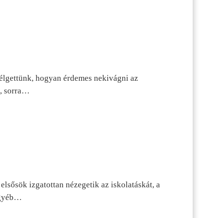
szélgettünk, hogyan érdemes nekivágni az
n, sorra…
lsősök izgatottan nézegetik az iskolatáskát, a
 egyéb…