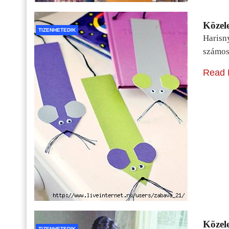
Közele
TIZENHETEDIK
Harisn
számos
Read 
Közele
TIZENHETEDIK