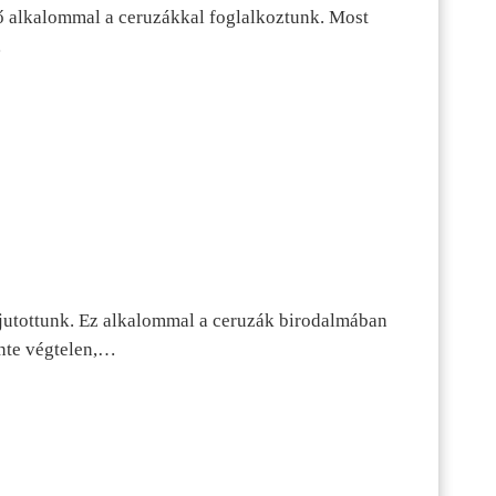
ő alkalommal a ceruzákkal foglalkoztunk. Most
…
jutottunk. Ez alkalommal a ceruzák birodalmában
inte végtelen,…