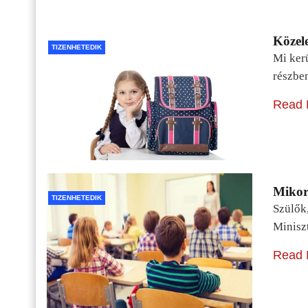
Közele
TIZENHETEDIK
Mi kerü
részbe
Read 
Mikor 
TIZENHETEDIK
Szülők
Minisz
Read 