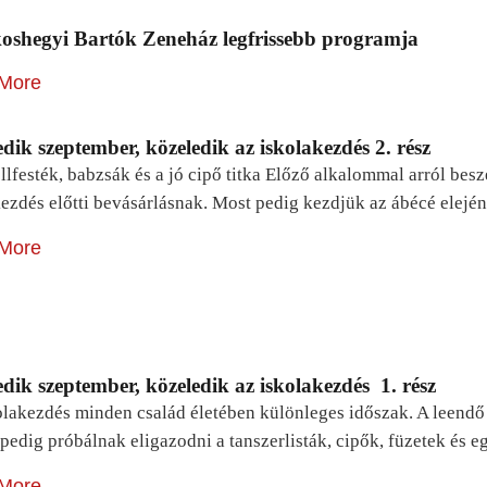
oshegyi Bartók Zeneház legfrissebb programja
More
dik szeptember, közeledik az iskolakezdés 2. rész
lfesték, babzsák és a jó cipő titka Előző alkalommal arról be
ezdés előtti bevásárlásnak. Most pedig kezdjük az ábécé elejé
More
dik szeptember, közeledik az iskolakezdés 1. rész
lakezdés minden család életében különleges időszak. A leendő e
pedig próbálnak eligazodni a tanszerlisták, cipők, füzetek és
More