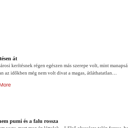
tésen át
árosi kerítésnek régen egészen más szerepe volt, mint manapsá
n az időkben még nem volt divat a magas, átláthatatlan…
More
em pumi és a falu rossza