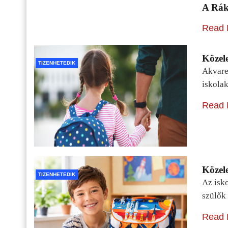
A Rák
Read 
Közele
TIZENHETEDIK
Akvarel
iskolak
Read 
Közele
TIZENHETEDIK
Az isko
szülők 
Read 