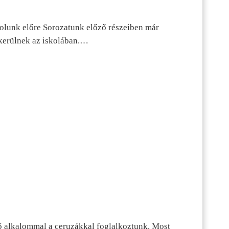
dolunk előre Sorozatunk előző részeiben már
kerülnek az iskolában.…
ő alkalommal a ceruzákkal foglalkoztunk. Most