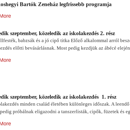
oshegyi Bartók Zeneház legfrissebb programja
More
dik szeptember, közeledik az iskolakezdés 2. rész
lfesték, babzsák és a jó cipő titka Előző alkalommal arról be
ezdés előtti bevásárlásnak. Most pedig kezdjük az ábécé elejé
More
dik szeptember, közeledik az iskolakezdés 1. rész
lakezdés minden család életében különleges időszak. A leendő e
pedig próbálnak eligazodni a tanszerlisták, cipők, füzetek és
More