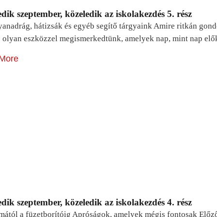
dik szeptember, közeledik az iskolakezdés 5. rész
yanadrág, hátizsák és egyéb segítő tárgyaink Amire ritkán gon
 olyan eszközzel megismerkedtünk, amelyek nap, mint nap elő
More
dik szeptember, közeledik az iskolakezdés 4. rész
mától a füzetborítóig Apróságok, amelyek mégis fontosak Előz