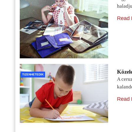
haladj
Read 
Közele
TIZENHETEDIK
A ceru
kaland
Read 