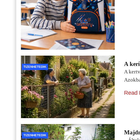
A kerí
TIZENHETEDIK
A kertv
Azokba
Read 
Majdn
TIZENHETEDIK