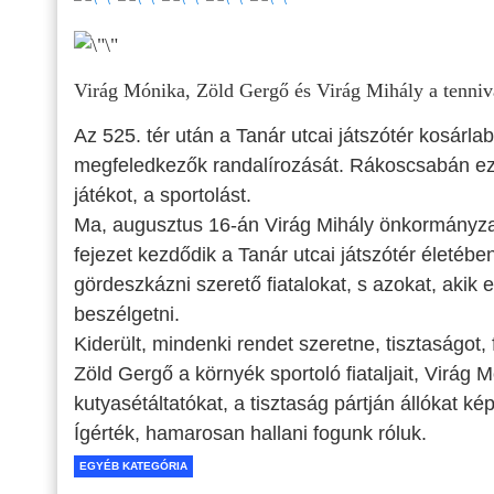
Virág Mónika, Zöld Gergő és Virág Mihály a tenniv
Az 525. tér után a Tanár utcai játszótér kosár
megfeledkezők randalírozását. Rákoscsabán ez e
játékot, a sportolást.
Ma, augusztus 16-án Virág Mihály önkormányza
fejezet kezdődik a Tanár utcai játszótér életébe
gördeszkázni szerető fiatalokat, s azokat, akik 
beszélgetni.
Kiderült, mindenki rendet szeretne, tisztaságo
Zöld Gergő a környék sportoló fiataljait, Virág
kutyasétáltatókat, a tisztaság pártján állókat kép
Ígérték, hamarosan hallani fogunk róluk.
EGYÉB KATEGÓRIA