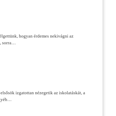
szélgettünk, hogyan érdemes nekivágni az
n, sorra…
lsősök izgatottan nézegetik az iskolatáskát, a
 egyéb…