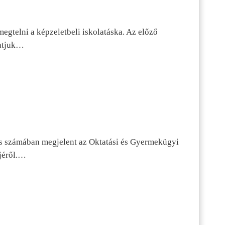
egtelni a képzeletbeli iskolatáska. Az előző
tatjuk…
s számában megjelent az Oktatási és Gyermekügyi
jéről.…