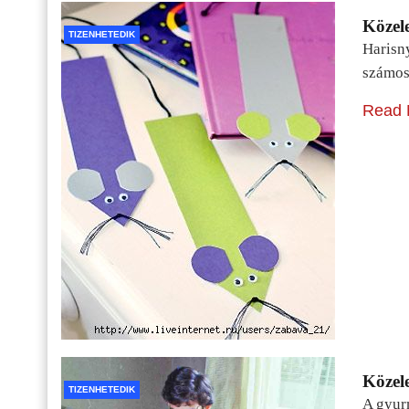
Közele
TIZENHETEDIK
Harisn
számos
Read 
Közele
TIZENHETEDIK
A gyur