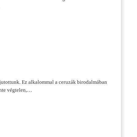
…
jutottunk. Ez alkalommal a ceruzák birodalmában
inte végtelen,…