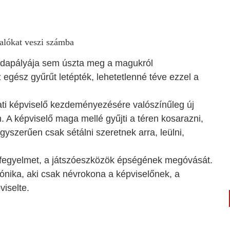
alókat veszi számba
labdapályája sem úszta meg a magukról
gész gyűrűt letépték, lehetetlenné téve ezzel a
ti képviselő kezdeményezésére valószínűleg új
n. A képviselő maga mellé gyűjti a téren kosarazni,
egyszerűen csak sétálni szeretnek arra, leülni,
t, fegyelmet, a játszóeszközök épségének megóvását.
 Mónika, aki csak névrokona a képviselőnek, a
viselte.