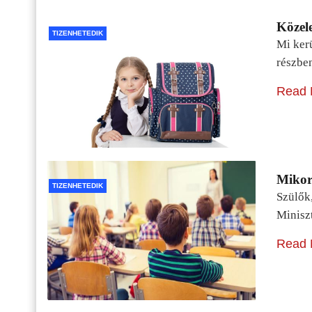
Közele
TIZENHETEDIK
Mi kerü
részbe
Read 
Mikor 
TIZENHETEDIK
Szülők
Minisz
Read 