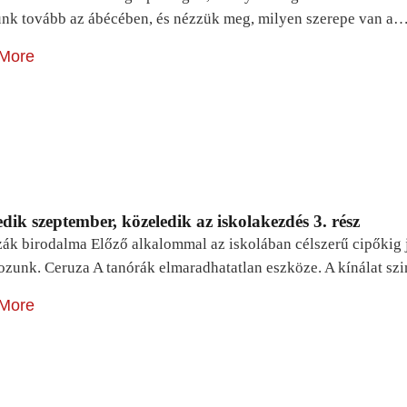
unk tovább az ábécében, és nézzük meg, milyen szerepe van a
More
dik szeptember, közeledik az iskolakezdés 3. rész
zák birodalma Előző alkalommal az iskolában célszerű cipőkig 
ozunk. Ceruza A tanórák elmaradhatatlan eszköze. A kínálat sz
More