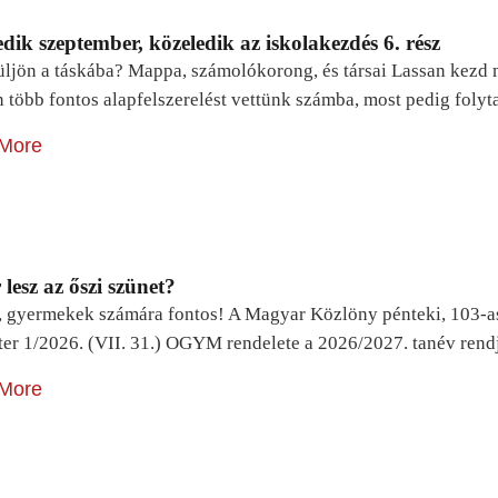
dik szeptember, közeledik az iskolakezdés 6. rész
ljön a táskába? Mappa, számolókorong, és társai Lassan kezd m
n több fontos alapfelszerelést vettünk számba, most pedig foly
More
lesz az őszi szünet?
, gyermekek számára fontos! A Magyar Közlöny pénteki, 103-a
ter 1/2026. (VII. 31.) OGYM rendelete a 2026/2027. tanév rend
More