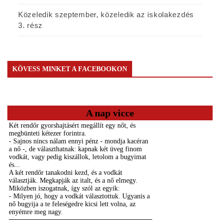
Közeledik szeptember, közeledik az iskolakezdés
3. rész
KÖVESS MINKET A FACEBOOKON
A nap vicce