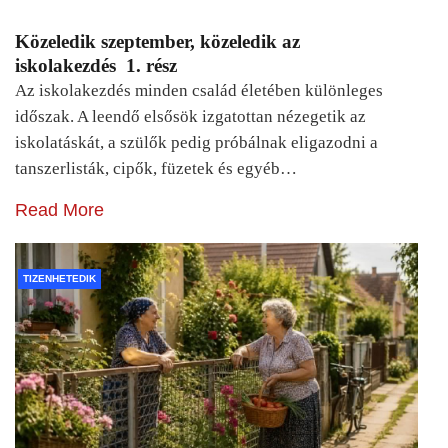
Közeledik szeptember, közeledik az
iskolakezdés 1. rész
Az iskolakezdés minden család életében különleges
időszak. A leendő elsősök izgatottan nézegetik az
iskolatáskát, a szülők pedig próbálnak eligazodni a
tanszerlisták, cipők, füzetek és egyéb…
Read More
TIZENHETEDIK