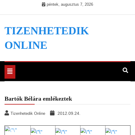
Skip
péntek, augusztus 7, 2026
to
content
TIZENHETEDIK
ONLINE
Toggle
navigation
Bartók Bélára emlékeztek
2012.09.24.
Tizenhetedik Online