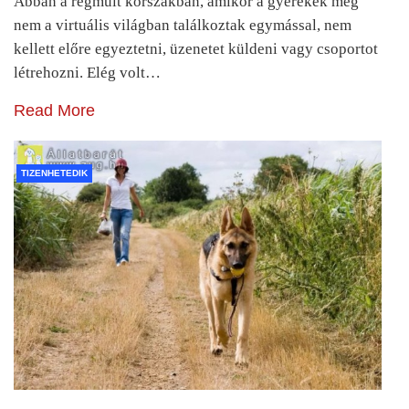
Abban a régmúlt korszakban, amikor a gyerekek még
nem a virtuális világban találkoztak egymással, nem
kellett előre egyeztetni, üzenetet küldeni vagy csoportot
létrehozni. Elég volt…
Read More
TIZENHETEDIK