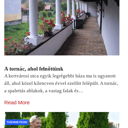
A tornác, ahol felnőttünk
A kertvárosi utca egyik legrégebbi háza ma is ugyanott
áll, ahol közel kilencven évvel ezelőtt felépült. A tornác,
a spalettás ablakok, a vastag falak és…
Read More
TIZENHETEDIK