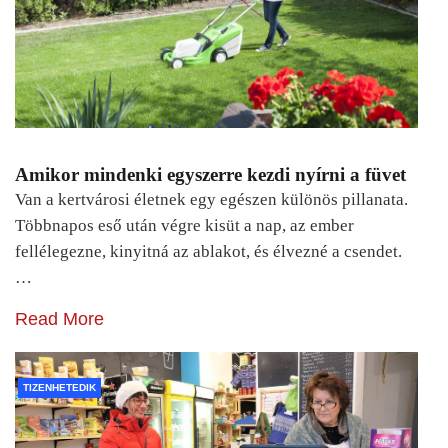
Amikor mindenki egyszerre kezdi nyírni a füvet
Van a kertvárosi életnek egy egészen különös pillanata.
Többnapos eső után végre kisüt a nap, az ember
fellélegezne, kinyitná az ablakot, és élvezné a csendet.
…
Read More
TIZENHETEDIK