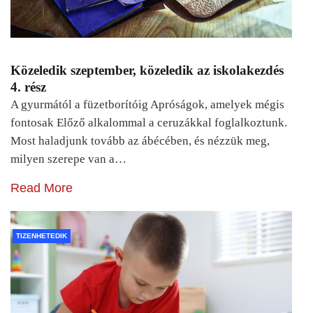
Közeledik szeptember, közeledik az iskolakezdés
4. rész
A gyurmától a füzetborítóig Apróságok, amelyek mégis
fontosak Előző alkalommal a ceruzákkal foglalkoztunk.
Most haladjunk tovább az ábécében, és nézzük meg,
milyen szerepe van a…
Read More
TIZENHETEDIK