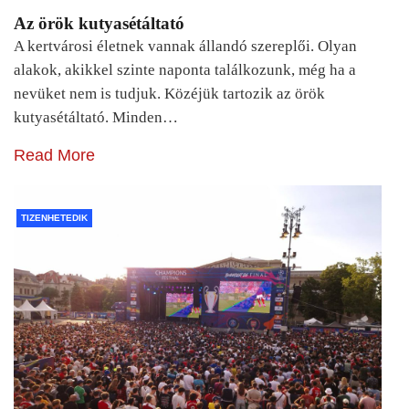
Az örök kutyasétáltató
A kertvárosi életnek vannak állandó szereplői. Olyan
alakok, akikkel szinte naponta találkozunk, még ha a
nevüket nem is tudjuk. Közéjük tartozik az örök
kutyasétáltató. Minden…
Read More
TIZENHETEDIK