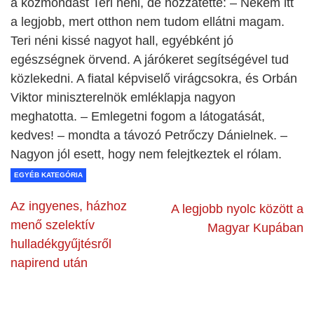
a közmondást Teri néni, de hozzátette: – Nekem itt
a legjobb, mert otthon nem tudom ellátni magam.
Teri néni kissé nagyot hall, egyébként jó
egészségnek örvend. A járókeret segítségével tud
közlekedni. A fiatal képviselő virágcsokra, és Orbán
Viktor miniszterelnök emléklapja nagyon
meghatotta. – Emlegetni fogom a látogatását,
kedves! – mondta a távozó Petrőczy Dánielnek. –
Nagyon jól esett, hogy nem felejtkeztek el rólam.
EGYÉB KATEGÓRIA
Az ingyenes, házhoz
A legjobb nyolc között a
menő szelektív
Magyar Kupában
hulladékgyűjtésről
napirend után