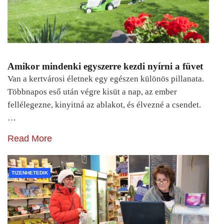
Amikor mindenki egyszerre kezdi nyírni a füvet
Van a kertvárosi életnek egy egészen különös pillanata.
Többnapos eső után végre kisüt a nap, az ember
fellélegezne, kinyitná az ablakot, és élvezné a csendet.
…
Read More
TIZENHETEDIK