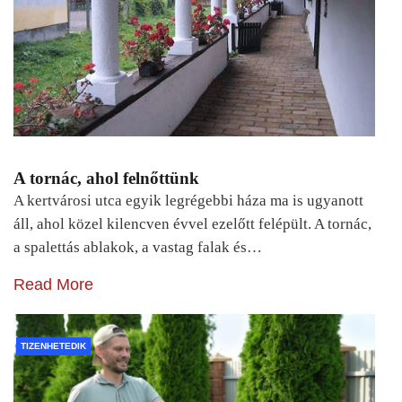
A tornác, ahol felnőttünk
A kertvárosi utca egyik legrégebbi háza ma is ugyanott
áll, ahol közel kilencven évvel ezelőtt felépült. A tornác,
a spalettás ablakok, a vastag falak és…
Read More
TIZENHETEDIK