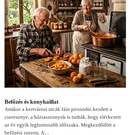
Befőzés és konyhaillat
Amikor a kertvárosi utcák fáin pirosodni kezdett a
cseresznye, a háziasszonyok is tudták, hogy elérkezett
az év egyik legfontosabb időszaka. Megkezdődött a
befőzési szezon. A…