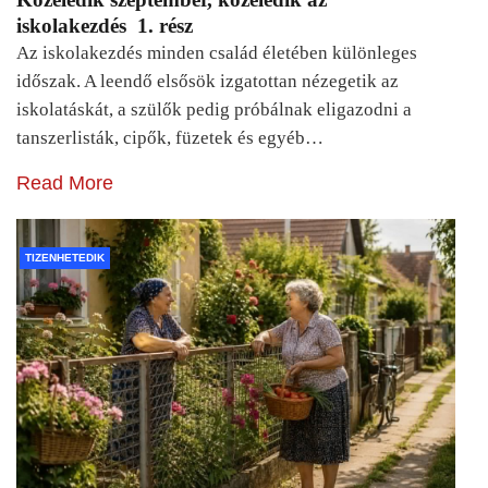
iskolakezdés 1. rész
Az iskolakezdés minden család életében különleges
időszak. A leendő elsősök izgatottan nézegetik az
iskolatáskát, a szülők pedig próbálnak eligazodni a
tanszerlisták, cipők, füzetek és egyéb…
Read More
TIZENHETEDIK