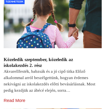
TIZENHETEDIK
Közeledik szeptember, közeledik az
iskolakezdés 2. rész
Akvarellfesték, babzsák és a jó cipő titka Előző
alkalommal arról beszélgettünk, hogyan érdemes
nekivágni az iskolakezdés előtti bevásárlásnak. Most
pedig kezdjük az ábécé elején, sorra…
Read More