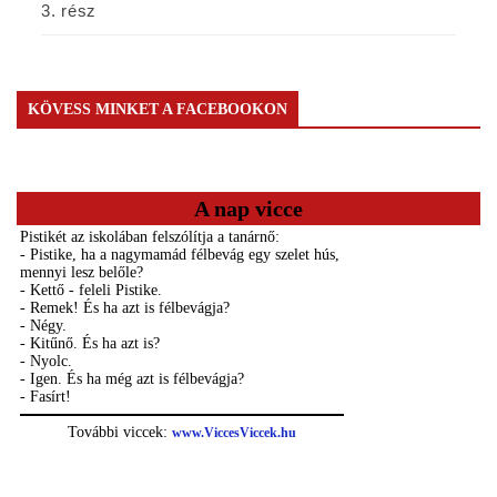
3. rész
KÖVESS MINKET A FACEBOOKON
A nap vicce