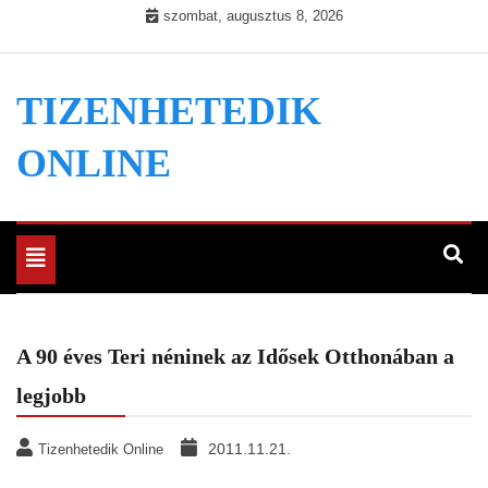
Skip
szombat, augusztus 8, 2026
to
content
TIZENHETEDIK
ONLINE
Toggle
navigation
A 90 éves Teri néninek az Idősek Otthonában a
legjobb
2011.11.21.
Tizenhetedik Online