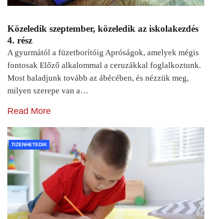
Közeledik szeptember, közeledik az iskolakezdés
4. rész
A gyurmától a füzetborítóig Apróságok, amelyek mégis
fontosak Előző alkalommal a ceruzákkal foglalkoztunk.
Most haladjunk tovább az ábécében, és nézzük meg,
milyen szerepe van a…
Read More
TIZENHETEDIK