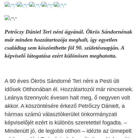
Petrőczy Dániel Teri néni ágyánál. Ökrös Sándornénak
már minden hozzátartozója meghalt, így egyetlen
családtag sem köszönthette föl 90. születésnapján
. A
képviselő látogatása ezért különösen meghatotta.
A 90 éves Ökrös Sándorné Teri néni a Pesti úti
Idősek Otthonában él. Hozzátartozói már nincsenek.
Leánya
tizennyolc évesen halt meg, ő negyven volt
akkor
. A köszöntésére érkező Petrőczy Dánielt, a
hármas számú választókerület önkormányzati
képviselőjét ezért is különös szeretettel fogadta. –
Mindenütt jó, de legjobb otthon – idézte az ünnepelt