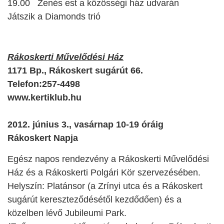
19.00 Zenés est a közösségi ház udvarán
Játszik a Diamonds trió
Rákoskerti Művelődési Ház
1171 Bp., Rákoskert sugárút 66.
Telefon:257-4498
www.kertiklub.hu
2012. június 3., vasárnap 10-19 óráig
Rákoskert Napja
Egész napos rendezvény a Rákoskerti Művelődési
Ház és a Rákoskerti Polgári Kör szervezésében.
Helyszín: Platánsor (a Zrínyi utca és a Rákoskert
sugárút kereszteződésétől kezdődően) és a
közelben lévő Jubileumi Park.