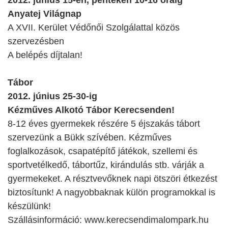
2012. június 15-én, pénteken 10-16 óráig
Anyatej Világnap
A XVII. Kerület Védőnői Szolgálattal közös
szervezésben
A belépés díjtalan!
Tábor
2012. június 25-30-ig
Kézműves Alkotó Tábor Kerecsenden!
8-12 éves gyermekek részére 5 éjszakás tábort
szervezünk a Bükk szívében. Kézműves
foglalkozások, csapatépítő játékok, szellemi és
sportvetélkedő, tábortűz, kirándulás stb. várják a
gyermekeket. A résztvevőknek napi ötszöri étkezést
biztosítunk! A nagyobbaknak külön programokkal is
készülünk!
Szállásinformáció: www.kerecsendimalompark.hu