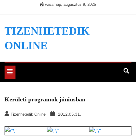
Skip
vasárnap, augusztus 9, 2026
to
content
TIZENHETEDIK
ONLINE
Toggle
navigation
Kerületi programok júniusban
2012.05.31.
Tizenhetedik Online