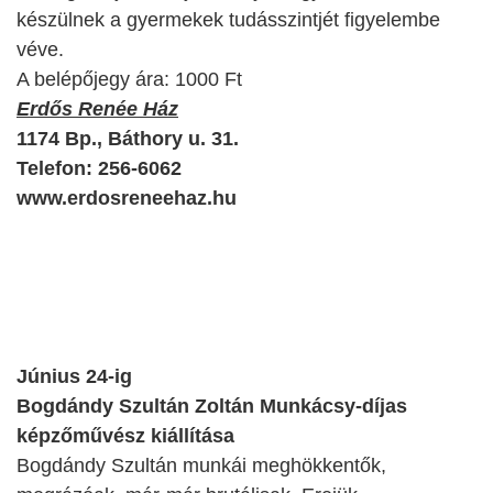
készülnek a gyermekek tudásszintjét figyelembe
véve.
A belépőjegy ára: 1000 Ft
Erdős Renée Ház
1174 Bp., Báthory u. 31.
Telefon: 256-6062
www.erdosreneehaz.hu
Június 24-ig
Bogdándy Szultán Zoltán
Munkácsy-díjas
képzőművész kiállítása
Bogdándy Szultán munkái meghökkentők,