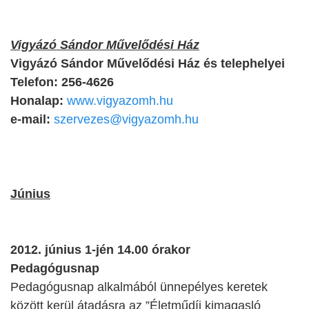
Vigyázó Sándor Művelődési Ház
Vigyázó Sándor Művelődési Ház és telephelyei
Telefon: 256-4626
Honalap:
www.vigyazomh.hu
e-mail:
szervezes@vigyazomh.hu
Június
2012. június 1-jén 14.00 órakor
Pedagógusnap
Pedagógusnap alkalmából ünnepélyes keretek
között kerül átadásra az ”Életműdíj kimagasló