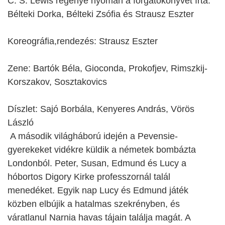
C. S. Lewis regénye nyomán a forgatókönyvet írta:
Bélteki Dorka, Bélteki Zsófia és Strausz Eszter
Koreográfia,rendezés: Strausz Eszter
Zene: Bartók Béla, Gioconda, Prokofjev, Rimszkij-
Korszakov, Sosztakovics
Díszlet: Sajó Borbála, Kenyeres András, Vörös
László
A második világháború idején a Pevensie-
gyerekeket vidékre küldik a németek bombázta
Londonból. Peter, Susan, Edmund és Lucy a
hóbortos Digory Kirke professzornál talál
menedéket. Egyik nap Lucy és Edmund játék
közben elbújik a hatalmas szekrényben, és
váratlanul Narnia havas tájain találja magát. A