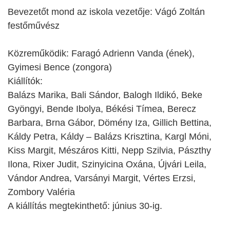
Bevezetőt mond az iskola vezetője: Vágó Zoltán
festőművész
Közreműködik: Faragó Adrienn Vanda (ének),
Gyimesi Bence (zongora)
Kiállítók:
Balázs Marika, Bali Sándor, Balogh Ildikó, Beke
Gyöngyi, Bende Ibolya, Békési Tímea, Berecz
Barbara, Brna Gábor, Dömény Iza, Gillich Bettina,
Káldy Petra, Káldy – Balázs Krisztina, Kargl Móni,
Kiss Margit, Mészáros Kitti, Nepp Szilvia, Pászthy
Ilona, Rixer Judit, Szinyicina Oxána, Újvári Leila,
Vándor Andrea, Varsányi Margit, Vértes Erzsi,
Zombory Valéria
A kiállítás megtekinthető: június 30-ig.