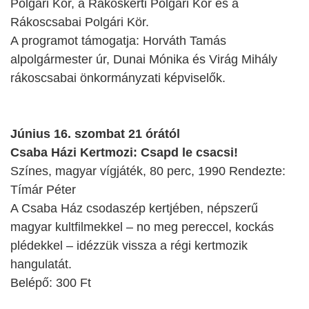
Polgári Kör, a Rákoskerti Polgári Kör és a
Rákoscsabai Polgári Kör.
A programot támogatja: Horváth Tamás
alpolgármester úr, Dunai Mónika és Virág Mihály
rákoscsabai önkormányzati képviselők.
Június 16. szombat 21 órától
Csaba Házi Kertmozi: Csapd le csacsi!
Színes, magyar vígjáték, 80 perc, 1990 Rendezte:
Tímár Péter
A Csaba Ház csodaszép kertjében, népszerű
magyar kultfilmekkel – no meg pereccel, kockás
plédekkel – idézzük vissza a régi kertmozik
hangulatát.
Belépő: 300 Ft