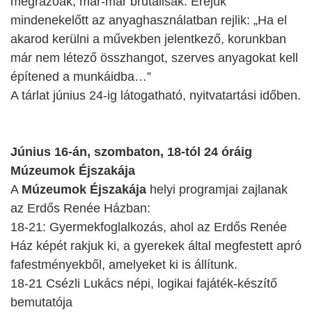
megrázóak, már-már brutálisak. Erejük
mindenekelőtt az anyaghasználatban rejlik: „Ha el
akarod kerülni a művekben jelentkező, korunkban
már nem létező összhangot, szerves anyagokat kell
építened a munkáidba…”
A tárlat június 24-ig látogatható, nyitvatartási időben.
Június 16-án, szombaton, 18-tól 24 óráig
Múzeumok Éjszakája
A
Múzeumok Éjszakája
helyi programjai zajlanak
az Erdős Renée Házban:
18-21: Gyermekfoglalkozás, ahol az Erdős Renée
Ház képét rakjuk ki, a gyerekek által megfestett apró
fafestményekből, amelyeket ki is állítunk.
18-21 Csézli Lukács népi, logikai fajáték-készítő
bemutatója