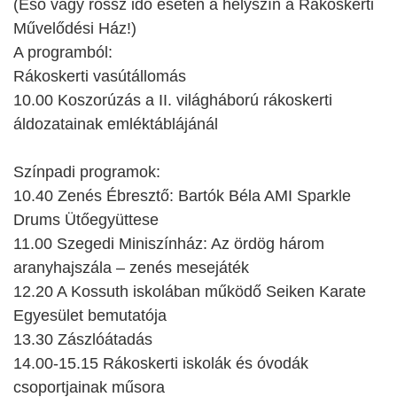
(Eső vagy rossz idő esetén a helyszín a Rákoskerti
Művelődési Ház!)
A programból:
Rákoskerti vasútállomás
10.00 Koszorúzás a II. világháború rákoskerti
áldozatainak emléktáblájánál
Színpadi programok:
10.40 Zenés Ébresztő: Bartók Béla AMI Sparkle
Drums Ütőegyüttese
11.00 Szegedi Miniszínház: Az ördög három
aranyhajszála – zenés mesejáték
12.20 A Kossuth iskolában működő Seiken Karate
Egyesület bemutatója
13.30 Zászlóátadás
14.00-15.15 Rákoskerti iskolák és óvodák
csoportjainak műsora