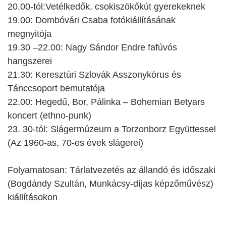
20.00-tól:Vetélkedők, csokiszökőkút gyerekeknek
19.00: Dombóvári Csaba fotókiállításának
megnyitója
19.30 –22.00: Nagy Sándor Endre fafúvós
hangszerei
21.30: Keresztúri Szlovák Asszonykórus és
Tánccsoport bemutatója
22.00: Hegedű, Bor, Pálinka – Bohemian Betyars
koncert (ethno-punk)
23. 30-tól: Slágermúzeum a Torzonborz Együttessel
(Az 1960-as, 70-es évek slágerei)
Folyamatosan: Tárlatvezetés az állandó és időszaki
(Bogdándy Szultán, Munkácsy-díjas képzőművész)
kiállításokon