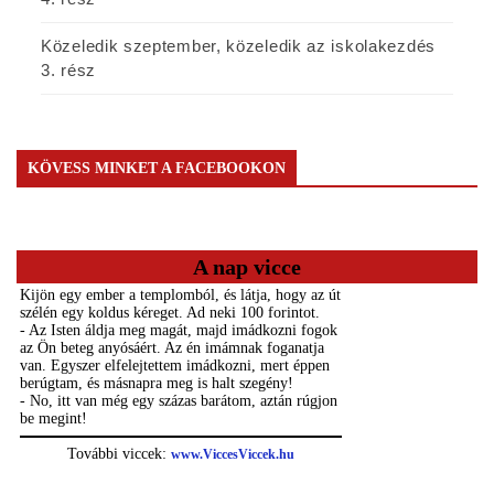
Közeledik szeptember, közeledik az iskolakezdés
3. rész
KÖVESS MINKET A FACEBOOKON
A nap vicce