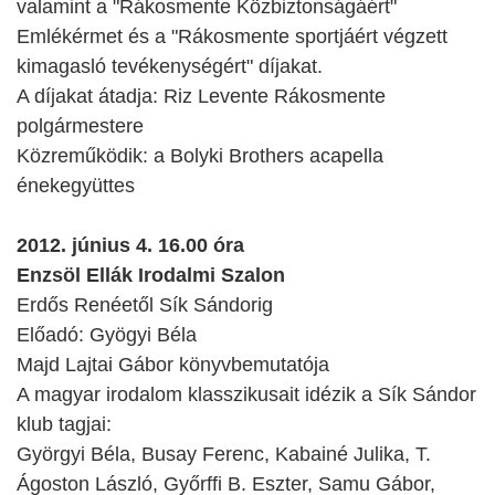
valamint a "Rákosmente Közbiztonságáért"
Emlékérmet és a "Rákosmente sportjáért végzett
kimagasló tevékenységért" díjakat.
A díjakat átadja: Riz Levente Rákosmente
polgármestere
Közreműködik: a Bolyki Brothers acapella
énekegyüttes
2012. június 4. 16.00 óra
Enzsöl Ellák Irodalmi Szalon
Erdős Renéetől Sík Sándorig
Előadó: Gyögyi Béla
Majd Lajtai Gábor könyvbemutatója
A magyar irodalom klasszikusait idézik a Sík Sándor
klub tagjai:
Györgyi Béla, Busay Ferenc, Kabainé Julika, T.
Ágoston László, Győrffi B. Eszter, Samu Gábor,