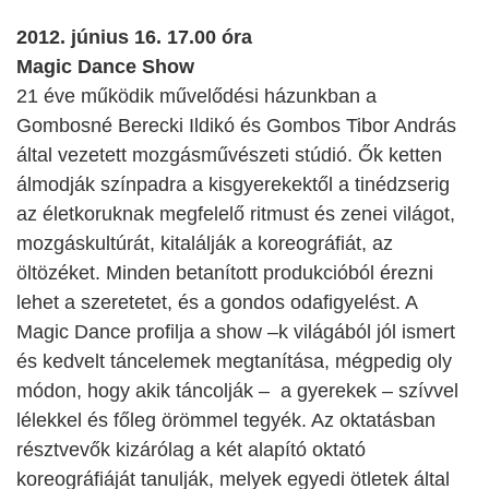
2012. június 16. 17.00 óra
Magic Dance Show
21 éve működik művelődési házunkban a
Gombosné Berecki Ildikó és Gombos Tibor András
által vezetett mozgásművészeti stúdió. Ők ketten
álmodják színpadra a kisgyerekektől a tinédzserig
az életkoruknak megfelelő ritmust és zenei világot,
mozgáskultúrát, kitalálják a koreográfiát, az
öltözéket. Minden betanított produkcióból érezni
lehet a szeretetet, és a gondos odafigyelést. A
Magic Dance profilja a show –k világából jól ismert
és kedvelt táncelemek megtanítása, mégpedig oly
módon, hogy akik táncolják – a gyerekek – szívvel
lélekkel és főleg örömmel tegyék. Az oktatásban
résztvevők kizárólag a két alapító oktató
koreográfiáját tanulják, melyek egyedi ötletek által