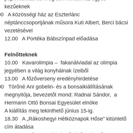
kezűeknek
00 A közösségi ház az Eszterlánc
néptánccsoportjának műsora Kuti Albert, Berci bácsi
vezetésével
12.00 A Portéka Bábszínpad előadása
Felnőtteknek
10.00 Kavarolimpia – fakanálviadal az olimpia
jegyében a világ konyháinak ízeiből
13.00 A főzőverseny eredényhirdetése
00 Törőné Ani gobelin- és a bonsaikiállításának
megnyitója, bevezetőt mond: Radnai Sándor, a
Hermann Ottó Bonsai Egyesület elnöke
A kiállítás meg tekinthető június 15-ig.
18.30 A „Rákoshegy
i
Hétköznapok Hőse” kitüntető
cím átadása