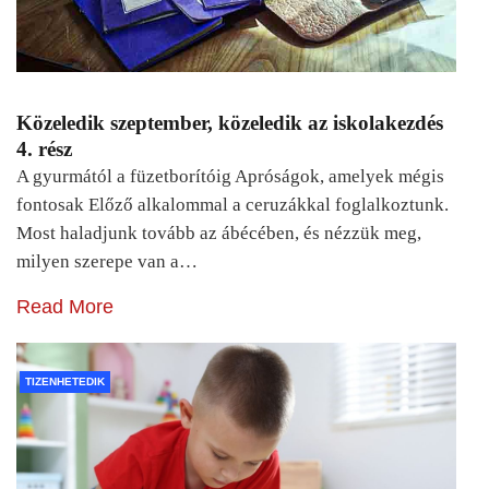
Közeledik szeptember, közeledik az iskolakezdés
4. rész
A gyurmától a füzetborítóig Apróságok, amelyek mégis
fontosak Előző alkalommal a ceruzákkal foglalkoztunk.
Most haladjunk tovább az ábécében, és nézzük meg,
milyen szerepe van a…
Read More
TIZENHETEDIK