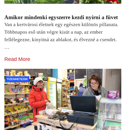
Amikor mindenki egyszerre kezdi nyírni a füvet
Van a kertvárosi életnek egy egészen különös pillanata.
Többnapos eső után végre kisüt a nap, az ember
fellélegezne, kinyitná az ablakot, és élvezné a csendet.
…
Read More
TIZENHETEDIK