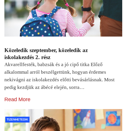
Közeledik szeptember, közeledik az
iskolakezdés 2. rész
Akvarellfesték, babzsák és a jó cipő titka Előző
alkalommal arról beszélgettünk, hogyan érdemes
nekivágni az iskolakezdés előtti bevásárlásnak. Most
pedig kezdjük az ábécé elején, sorra…
Read More
TIZENHETEDIK