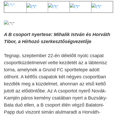
A B csoport nyertese: Mihalik István és Horváth
Tibor, a Hírhozó szerkesztőségvezetője
Tegnap, szeptember 22-én délelőtt nyolc csapat
csoportküzdelmeivel vette kezdetét az a lábtenisz
torna, amelynek a Grund FC sporttelepe adott
otthont. A kétfős csapatok két négyes csoportban
kezdték meg a küzdelmet, ahonnan az első kettő
jutott az elődöntőbe. Az A csoportot nyerő Novák-
Kamjén páros kemény csatában nyert a Buzsáky-
Bata duó ellen, a B csoport élén végző Balatoni-
Papp duó viszont simán alulmaradt a Horváth-