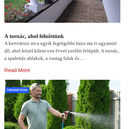
A tornác, ahol felnőttünk
A kertvárosi utca egyik legrégebbi háza ma is ugyanott
áll, ahol közel kilencven évvel ezelőtt felépült. A tornác,
a spalettás ablakok, a vastag falak és…
Read More
TIZENHETEDIK