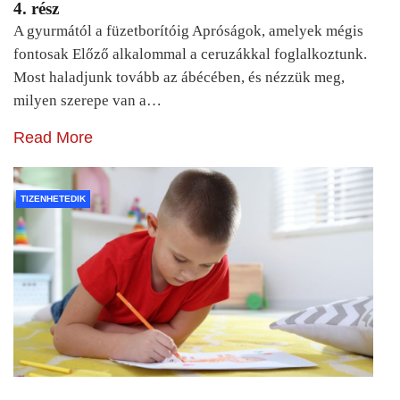
4. rész
A gyurmától a füzetborítóig Apróságok, amelyek mégis
fontosak Előző alkalommal a ceruzákkal foglalkoztunk.
Most haladjunk tovább az ábécében, és nézzük meg,
milyen szerepe van a…
Read More
TIZENHETEDIK