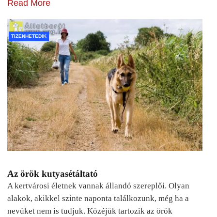
Read More
TIZENHETEDIK
Az örök kutyasétáltató
A kertvárosi életnek vannak állandó szereplői. Olyan
alakok, akikkel szinte naponta találkozunk, még ha a
nevüket nem is tudjuk. Közéjük tartozik az örök