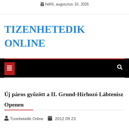
Skip
hétfő, augusztus 10, 2026
to
content
TIZENHETEDIK
ONLINE
Toggle
navigation
Új páros győzött a II. Grund-Hírhozó Lábtenisz
Openen
2012.09.23.
Tizenhetedik Online