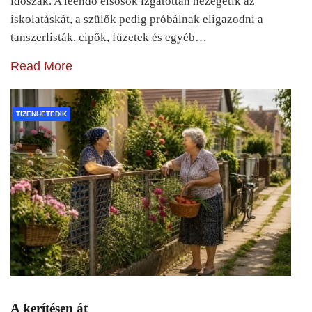
időszak. A leendő elsősök izgatottan nézegetik az
iskolatáskát, a szülők pedig próbálnak eligazodni a
tanszerlisták, cipők, füzetek és egyéb…
Read More
TIZENHETEDIK
A kerítésen át