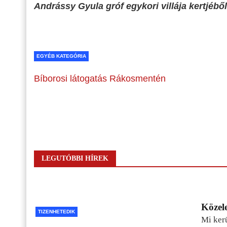
Andrássy Gyula gróf egykori villája kertjéből 
EGYÉB KATEGÓRIA
Bíborosi látogatás Rákosmentén
LEGUTÓBBI HÍREK
Közele
TIZENHETEDIK
Mi kerü