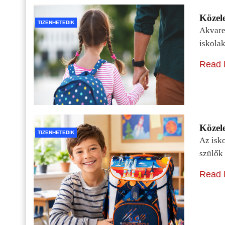
Közele
TIZENHETEDIK
Akvarel
iskolak
Read 
Közele
TIZENHETEDIK
Az isko
szülők 
Read 