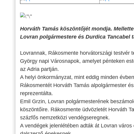
Horváth Tamás köszöntőjét mondja. Mellette 
Lovran polgármestere és Durdica Tancabel 
Lovrannak, Rákosmente horvátországi testvér t
György napi Városnapok, amelyet pénteken esté
az Adria partján.
A helyi önkormányzat, mint eddig minden évben, 
Rákosmentét Horváth Tamás alpolgármester és 
reprezentálta.
Emil Grzin, Lovran polgármesterének beszámoló
köszöntőire. Rákosmente üdvözletét Horváth Ta
százfős nemzetközi vendégseregnek.
A vendégek jelenlétében adták át Lovran város e
dalszerző-énekesnek.