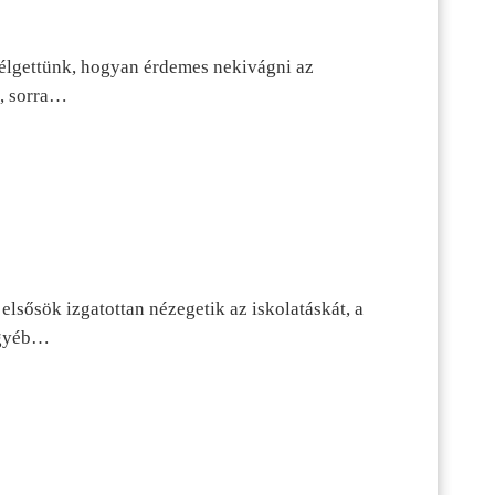
szélgettünk, hogyan érdemes nekivágni az
n, sorra…
lsősök izgatottan nézegetik az iskolatáskát, a
 egyéb…