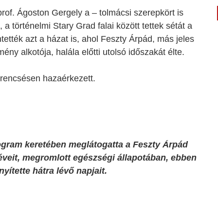
prof. Ágoston Gergely a – tolmácsi szerepkört is
 a történelmi Stary Grad falai között tettek sétát a
tették azt a házat is, ahol Feszty Árpád, más jeles
y alkotója, halála előtti utolsó időszakát élte.
erencsésen hazaérkezett.
rogram keretében meglátogatta a Feszty Árpád
 éveit, megromlott egészségi állapotában, ebben
yítette hátra lévő napjait.