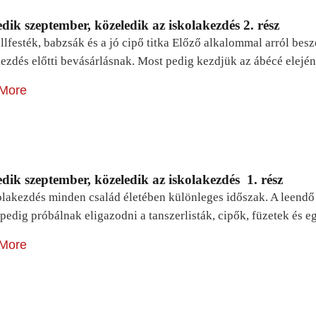
dik szeptember, közeledik az iskolakezdés 2. rész
lfesték, babzsák és a jó cipő titka Előző alkalommal arról be
ezdés előtti bevásárlásnak. Most pedig kezdjük az ábécé elejé
More
dik szeptember, közeledik az iskolakezdés 1. rész
lakezdés minden család életében különleges időszak. A leendő e
pedig próbálnak eligazodni a tanszerlisták, cipők, füzetek és
More