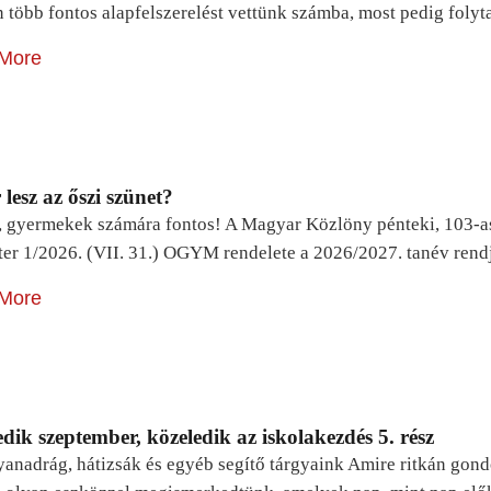
n több fontos alapfelszerelést vettünk számba, most pedig foly
More
lesz az őszi szünet?
, gyermekek számára fontos! A Magyar Közlöny pénteki, 103-a
ter 1/2026. (VII. 31.) OGYM rendelete a 2026/2027. tanév rend
More
dik szeptember, közeledik az iskolakezdés 5. rész
yanadrág, hátizsák és egyéb segítő tárgyaink Amire ritkán gon