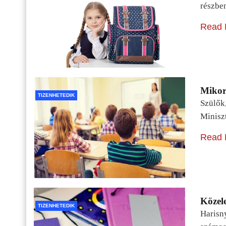
részbe
Read 
Mikor 
TIZENHETEDIK
Szülők
Minisz
Read 
Közele
TIZENHETEDIK
Harisn