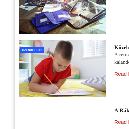
Közele
TIZENHETEDIK
A ceru
kaland
Read 
A Rák
Read 