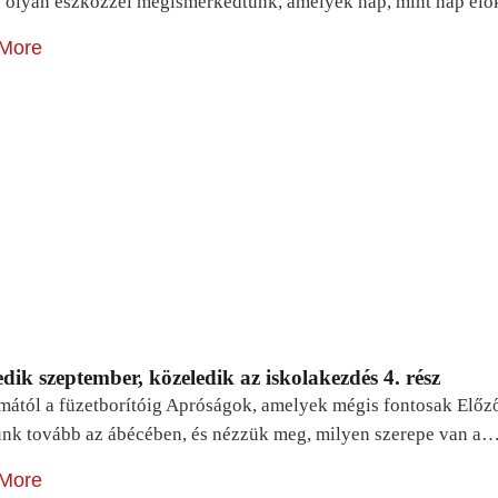
 olyan eszközzel megismerkedtünk, amelyek nap, mint nap elő
More
dik szeptember, közeledik az iskolakezdés 4. rész
mától a füzetborítóig Apróságok, amelyek mégis fontosak Előz
unk tovább az ábécében, és nézzük meg, milyen szerepe van a
More