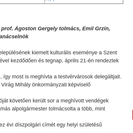
prof. Ágoston Gergely tolmács, Emil Grzin,
tanácselnök
elepülésének kiemelt kulturális eseménye a Szent
vel kezdődően és tegnap, április 21-én rendeztek
így most is meghívta a testvérvárosok delegáltjait.
Virág Mihály önkormányzati képviselő
ját követően került sor a meghívott vendégek
más alpolgármester tolmácsolta a több, mint
z évi díszpolgári címét egy helyi születésű