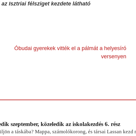
az Isztriai félsziget kezdete látható
Óbudai gyerekek vitték el a pálmát a helyesíró
versenyen
dik szeptember, közeledik az iskolakezdés 6. rész
ljön a táskába? Mappa, számolókorong, és társai Lassan kezd m