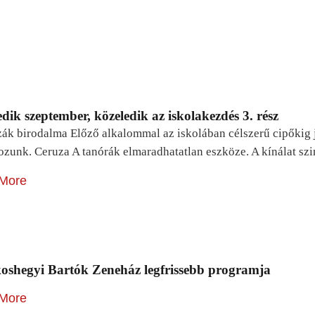
dik szeptember, közeledik az iskolakezdés 3. rész
zák birodalma Előző alkalommal az iskolában célszerű cipőkig 
ozunk. Ceruza A tanórák elmaradhatatlan eszköze. A kínálat sz
More
oshegyi Bartók Zeneház legfrissebb programja
More