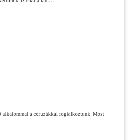
kerülnek az iskolában.…
ő alkalommal a ceruzákkal foglalkoztunk. Most
…