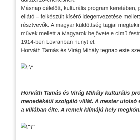
Másnap délelőtt, kulturális program keretében, 
ellátó – felkészült kísérő idegenvezetése mellett,
résztvevők. A magyar küldöttség tagjai megtekin
művek mellett a Magyarok bejövetele című festmén
1914-ben Lovranban hunyt el.
Horváth Tamás és Virág Mihály tegnap este sz
Horváth Tamás és Virág Mihály kulturális p
menedékéül szolgáló villát. A mester utolsó
a villában élte. A remek klímájú hely megkönn