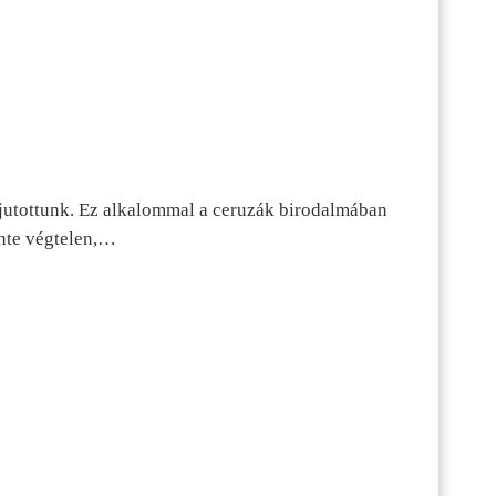
jutottunk. Ez alkalommal a ceruzák birodalmában
inte végtelen,…