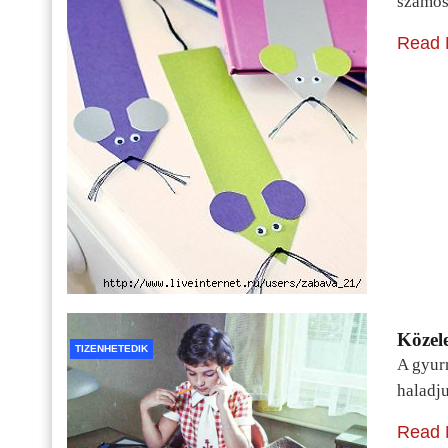
számos
Read 
Közele
TIZENHETEDIK
A gyur
haladj
Read 