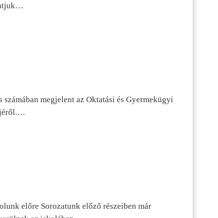
tatjuk…
s számában megjelent az Oktatási és Gyermekügyi
jéről.…
dolunk előre Sorozatunk előző részeiben már