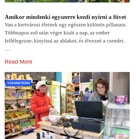
Amikor mindenki egyszerre kezdi nyírni a füvet
Van a kertvárosi életnek egy egészen különös pillanata.
Többnapos eső után végre kisüt a nap, az ember
fellélegezne, kinyitná az ablakot, és élvezné a csendet.
…
Read More
TIZENHETEDIK