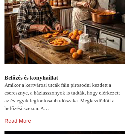
Befőzés és konyhaillat
Amikor a kertvárosi utcák fáin pirosodni kezdett a
cseresznye, a háziasszonyok is tudták, hogy elérkezett
az év egyik legfontosabb időszaka. Megkezdődött a
befőzési szezon. A…
Read More