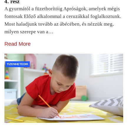
4. rész
A gyurmától a füzetborítóig Apróságok, amelyek mégis
fontosak Előző alkalommal a ceruzákkal foglalkoztunk.
Most haladjunk tovább az ábécében, és nézzük meg,
milyen szerepe van a…
Read More
TIZENHETEDIK