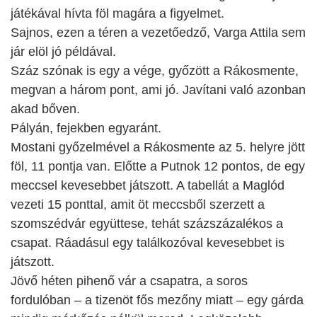
játékával hívta föl magára a figyelmet.
Sajnos, ezen a téren a vezetőedző, Varga Attila sem
jár elöl jó példával.
Száz szónak is egy a vége, győzött a Rákosmente,
megvan a három pont, ami jó. Javítani való azonban
akad bőven.
Pályán, fejekben egyaránt.
Mostani győzelmével a Rákosmente az 5. helyre jött
föl, 11 pontja van. Előtte a Putnok 12 pontos, de egy
meccsel kevesebbet játszott. A tabellát a Maglód
vezeti 15 ponttal, amit öt meccsből szerzett a
szomszédvár együttese, tehát százszázalékos a
csapat. Ráadásul egy találkozóval kevesebbet is
játszott.
Jövő héten pihenő vár a csapatra, a soros
fordulóban – a tizenöt fős mezőny miatt – egy gárda