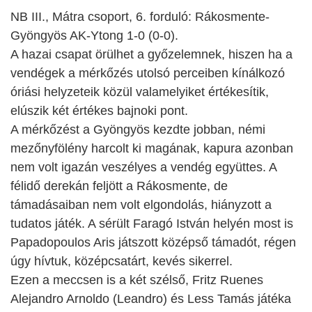
NB III., Mátra csoport, 6. forduló: Rákosmente-
Gyöngyös AK-Ytong 1-0 (0-0).
A hazai csapat örülhet a győzelemnek, hiszen ha a
vendégek a mérkőzés utolsó perceiben kínálkozó
óriási helyzeteik közül valamelyiket értékesítik,
elúszik két értékes bajnoki pont.
A mérkőzést a Gyöngyös kezdte jobban, némi
mezőnyfölény harcolt ki magának, kapura azonban
nem volt igazán veszélyes a vendég együttes. A
félidő derekán feljött a Rákosmente, de
támadásaiban nem volt elgondolás, hiányzott a
tudatos játék. A sérült Faragó István helyén most is
Papadopoulos Aris játszott középső támadót, régen
úgy hívtuk, középcsatárt, kevés sikerrel.
Ezen a meccsen is a két szélső, Fritz Ruenes
Alejandro Arnoldo (Leandro) és Less Tamás játéka