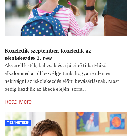
Közeledik szeptember, közeledik az
iskolakezdés 2. rész
Akvarellfesték, babzsák és a jó cipő titka Előző
alkalommal arról beszélgettünk, hogyan érdemes
nekivágni az iskolakezdés előtti bevásárlásnak. Most
pedig kezdjük az ábécé elején, sorra…
Read More
TIZENHETEDIK