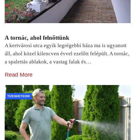
A tornác, ahol felnőttünk
A kertvárosi utca egyik legrégebbi háza ma is ugyanott
áll, ahol közel kilencven évvel ezelőtt felépült. A tornác,
a spalettás ablakok, a vastag falak és…
Read More
TIZENHETEDIK