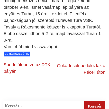
mindig mérkőzés nélkül marad. Legközelebb
október 9-én, ismét vasárnap lép pályára az
együttes Turán, 15 órai kezdettel. Ellenfél a
bajnokságban jól szereplő Turawell-Tura VSK.
Tavaly a Rákosmente kétszer is kikapott a Turától.
Előbb ősszel itthon 5-2-re, majd tavasszal Turán 1-
0-ra.
Van tehát miért visszavágni.
EGYÉB KATEGÓRIA
Sportolótoborzó az RTK
Gokartosok pedáloztak a
pályán
Péceli úton