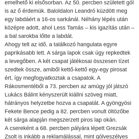
emelhető ki elsősorban. Az 50. percben született gól
is az ő érdemük. Baloldalon Leandró küzdött meg
egy labdáért a 16-os sarkánál. Néhány lépés után
középre adott, ahol Less Tamás – kis igazítás után –
a bal sarokba lőtte a labdát.
Ahogy telt az idő, a találkozó hangulata egyre
paprikásabb lett. A sárga lapok csak úgy repkedtek
a levegőben. A két csapat játékosai összesen tízet
szedtek össze, amiből kettő-kettő egy-egy pirosat
ért, így megfogyatkoztak a csapatok. A
Rákosmentéből a 73. percben az amúgy jól játszó
Lukács Bálint kényszerült kiállni szöveg miatt,
hátrányos helyzetbe hozva a csapatát. A gyöngyösi
Fekete Bence pedig a 82. percben vonult öltözőbe
két sárga alapján megszerzett piros lap okán.
A csereként a 68. percben pályára lépett Grezsák
Zsolt is inkább a reklamálással, mint gólveszélyes