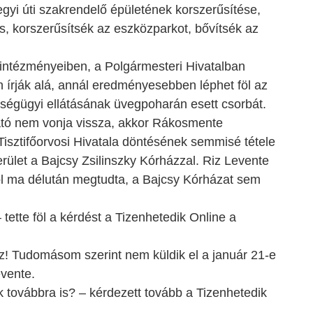
egyi úti szakrendelő épületének korszerűsítése,
s, korszerűsítsék az eszközparkot, bővítsék az
özintézményeiben, a Polgármesteri Hivatalban
 írják alá, annál eredményesebben léphet föl az
ségügyi ellátásának üvegpoharán esett csorbát.
tó nem vonja vissza, akkor Rákosmente
sztifőorvosi Hivatala döntésének semmisé tétele
rület a Bajcsy Zsilinszky Kórházzal. Riz Levente
ától ma délután megtudta, a Bajcsy Kórházat sem
 tette föl a kérdést a Tizenhetedik Online a
z! Tudomásom szerint nem küldik el a január 21-e
evente.
k továbbra is? – kérdezett tovább a Tizenhetedik