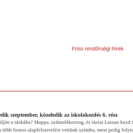
Friss rendőrségi hírek
dik szeptember, közeledik az iskolakezdés 6. rész
ljön a táskába? Mappa, számolókorong, és társai Lassan kezd m
n több fontos alapfelszerelést vettünk számba, most pedig foly