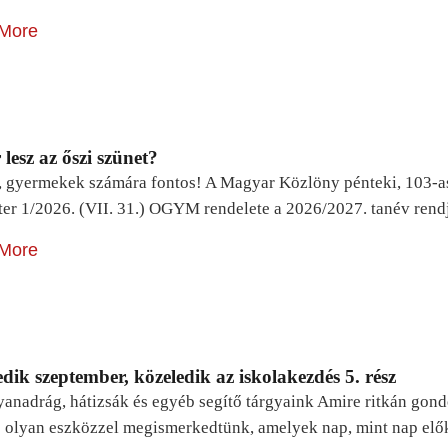
More
lesz az őszi szünet?
, gyermekek számára fontos! A Magyar Közlöny pénteki, 103-a
ter 1/2026. (VII. 31.) OGYM rendelete a 2026/2027. tanév rend
More
dik szeptember, közeledik az iskolakezdés 5. rész
yanadrág, hátizsák és egyéb segítő tárgyaink Amire ritkán gon
 olyan eszközzel megismerkedtünk, amelyek nap, mint nap elő