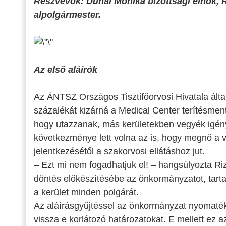
Részvevők: Dunai Mónika bizottsági elnök, 
alpolgármester.
Az első aláírók
Az ÁNTSZ Országos Tisztifőorvosi Hivatala álta
százalékát kizárná a Medical Center terítésmente
hogy utazzanak, más kerületekben vegyék igény
következménye lett volna az is, hogy megnő a 
jelentkezésétől a szakorvosi ellátáshoz jut.
– Ezt mi nem fogadhatjuk el! – hangsúlyozta Ri
döntés előkészítésébe az önkormányzatot, tartal
a kerület minden polgárát.
Az aláírásgyűjtéssel az önkormányzat nyomaték
vissza e korlátozó határozatokat. E mellett ez a