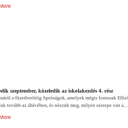
More
dik szeptember, közeledik az iskolakezdés 4. rész
mától a füzetborítóig Apróságok, amelyek mégis fontosak Előz
unk tovább az ábécében, és nézzük meg, milyen szerepe van a
More