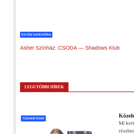
EGYÉB KATEGÓRIA
Asher Színház: CSODA — Shadows Klub
LEGUTÓBBI HÍREK
Közele
TIZENHETEDIK
Mi kerü
részbe