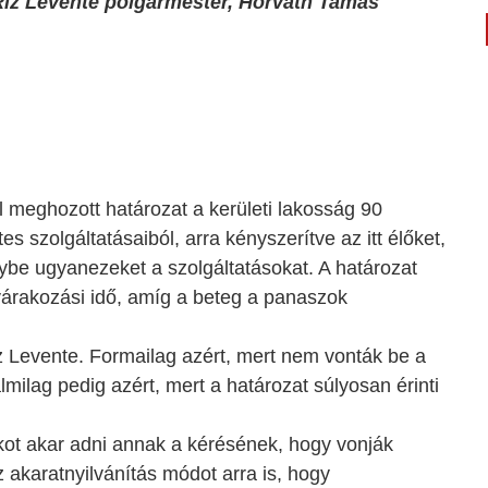
Riz Levente polgármester, Horváth Tamás
l meghozott határozat a kerületi lakosság 90
s szolgáltatásaiból, arra kényszerítve az itt élőket,
be ugyanezeket a szolgáltatásokat. A határozat
várakozási idő, amíg a beteg a panaszok
z Levente. Formailag azért, mert nem vonták be a
milag pedig azért, mert a határozat súlyosan érinti
ot akar adni annak a kérésének, hogy vonják
z akaratnyilvánítás módot arra is, hogy