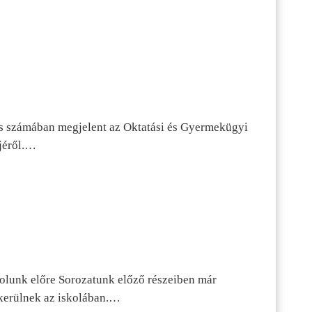
s számában megjelent az Oktatási és Gyermekügyi
jéről.…
dolunk előre Sorozatunk előző részeiben már
kerülnek az iskolában.…