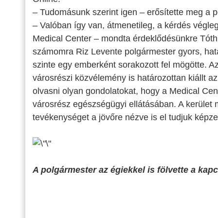
– Tudomásunk szerint igen – erősítette meg a p
– Valóban így van, átmenetileg, a kérdés végleg
Medical Center – mondta érdeklődésünkre Tóth 
számomra Riz Levente polgármester gyors, határo
szinte egy emberként sorakozott fel mögötte. A
városrészi közvélemény is határozottan kiállt az 
olvasni olyan gondolatokat, hogy a Medical Cent
városrész egészségügyi ellátásában. A kerület
tevékenységet a jövőre nézve is el tudjuk képz
A polgármester az égiekkel is fölvette a ka