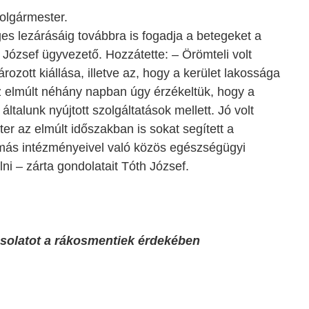
olgármester.
es lezárásáig továbbra is fogadja a betegeket a
József ügyvezető. Hozzátette: – Örömteli volt
zott kiállása, illetve az, hogy a kerület lakossága
z elmúlt néhány napban úgy érzékeltük, hogy a
általunk nyújtott szolgáltatások mellett. Jó volt
er az elmúlt időszakban is sokat segített a
 más intézményeivel való közös egészségügyi
elni – zárta gondolatait Tóth József.
pcsolatot a rákosmentiek érdekében