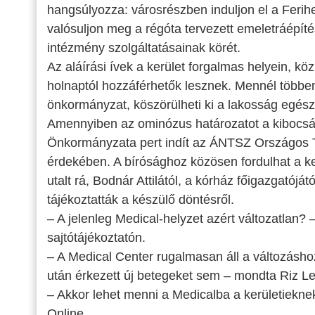
hangsúlyozza: városrészben induljon el a Ferih
valósuljon meg a régóta tervezett emeletráépíté
intézmény szolgáltatásainak körét.
Az aláírási ívek a kerület forgalmas helyein, k
holnaptól hozzáférhetők lesznek. Mennél többen
önkormányzat, köszörülheti ki a lakosság egész
Amennyiben az ominózus határozatot a kibocsá
Önkormányzata pert indít az ÁNTSZ Országos Ti
érdekében. A bírósághoz közösen fordulhat a ke
utalt rá, Bodnár Attilától, a kórház főigazgatój
tájékoztatták a készülő döntésről.
– A jelenleg Medical-helyzet azért változatlan? –
sajtótájékoztatón.
– A Medical Center rugalmasan áll a változásho
után érkezett új betegeket sem – mondta Riz L
– Akkor lehet menni a Medicalba a kerületiekne
Online.