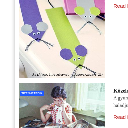
Read 
Közele
TIZENHETEDIK
A gyur
haladj
Read 