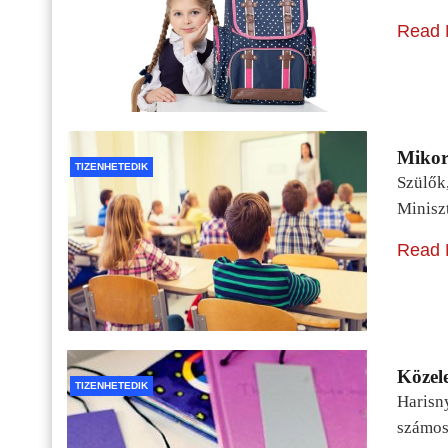
Read 
Mikor 
TIZENHETEDIK
Szülők
Minisz
Read 
Közele
TIZENHETEDIK
Harisn
számos