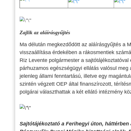
Zajlik az aláírásgyűjtés
Ma délután megkezdődött az aláírásgyűjtés a M
visszaállítása érdekében a rákosmentiek számá
Riz Levente polgármester a sajtótájékoztatóval
párhuzamos egészségügyi ellátás valósul meg a
jelenleg állami fenntartású, illetve egy magánt
szintén végzett OEP által finanszírozott, téríté
polgárai választhattak a két ellátó intézmény közö
Sajtótájékoztató a Ferihegyi úton, háttérben