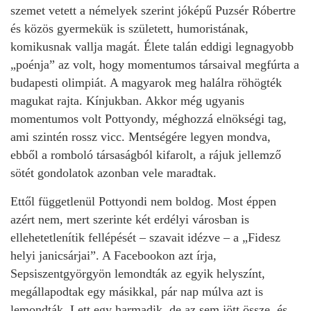
szemet vetett a némelyek szerint jóképű Puzsér Róbertre
és közös gyermekük is született, humoristának,
komikusnak vallja magát. Élete talán eddigi legnagyobb
„poénja” az volt, hogy momentumos társaival megfúrta a
budapesti olimpiát. A magyarok meg halálra röhögték
magukat rajta. Kínjukban. Akkor még ugyanis
momentumos volt Pottyondy, méghozzá elnökségi tag,
ami szintén rossz vicc. Mentségére legyen mondva,
ebből a romboló társaságból kifarolt, a rájuk jellemző
sötét gondolatok azonban vele maradtak.
Ettől függetlenül Pottyondi nem boldog. Most éppen
azért nem, mert szerinte két erdélyi városban is
ellehetetlenítik fellépését – szavait idézve – a „Fidesz
helyi janicsárjai”. A Facebookon azt írja,
Sepsiszentgyörgyön lemondták az egyik helyszínt,
megállapodtak egy másikkal, pár nap múlva azt is
lemondták. Lett egy harmadik, de az sem jött össze, és