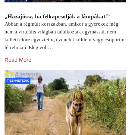
„Hazajössz, ha felkapcsolják a lámpákat!”
Abban a régmúlt korszakban, amikor a gyerekek még
nem a virtuális világban találkoztak egymással, nem
kellett előre egyeztetni, üzenetet küldeni vagy csoportot
létrehozni. Elég volt…
Read More
TIZENHETEDIK