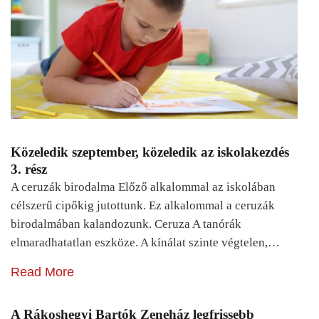
Közeledik szeptember, közeledik az iskolakezdés
3. rész
A ceruzák birodalma Előző alkalommal az iskolában
célszerű cipőkig jutottunk. Ez alkalommal a ceruzák
birodalmában kalandozunk. Ceruza A tanórák
elmaradhatatlan eszköze. A kínálat szinte végtelen,…
Read More
A Rákoshegyi Bartók Zeneház legfrissebb