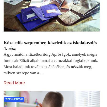
Közeledik szeptember, közeledik az iskolakezdés
4. rész
A gyurmától a füzetborítóig Apróságok, amelyek mégis
fontosak Előző alkalommal a ceruzákkal foglalkoztunk.
Most haladjunk tovább az ábécében, és nézzük meg,
milyen szerepe van a…
Read More
TIZENHETEDIK