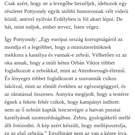
Csak azért, hogy ne a levegőbe beszéljek, idehozok egy
részletet Pottyondy egyik utóbbi humorosnak vélt videói
közül, amivel nyilván Erdélyben is föl akart lépni. De
hát, mint tudjuk, ember tervez, Isten végez.
Így Pottyondy: „Egy európai ország korruptságáról az
mondja el a legtöbbet, hogy a miniszterelnöknek
mekkora a kastélya és vannak-e zebrái. Vélhetően ez az
oka annak, hogy a múlt héten Orbán Viktor többet
foglalkozott a zebrákkal, mint az Attenborough-életmű.
És lényeges többet foglalkozott a szavannák csíkos
lakóival, mint az elmúlt években az egészségüggyel, és
az oktatással összesen. Annyira megijedt, hogy a testérre
égnek a fekete fehér csíkok, hogy kampányt indított:
nem az ő zebráit kapták lencsevégre a hatvan pusztai
kastélyának szomszédságában. Zebra, gyalogátkelő mellé
állt fotózodni. A kép azért készült, hogy melléposztolja,
ez az első zebrája.” Egyébiránt nem az van a képre írva,