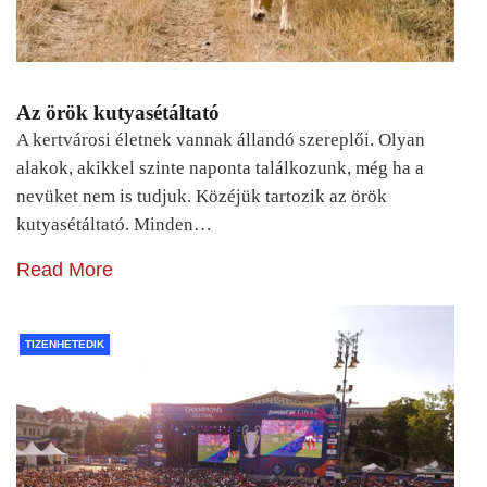
Az örök kutyasétáltató
A kertvárosi életnek vannak állandó szereplői. Olyan
alakok, akikkel szinte naponta találkozunk, még ha a
nevüket nem is tudjuk. Közéjük tartozik az örök
kutyasétáltató. Minden…
Read More
TIZENHETEDIK