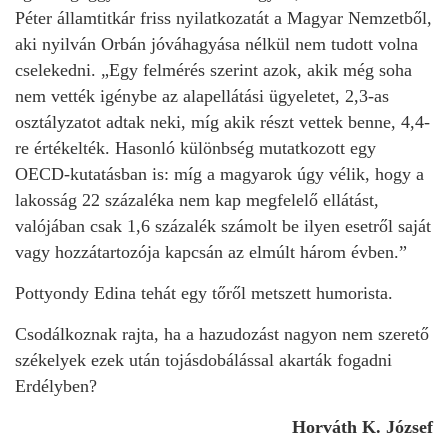
Péter államtitkár friss nyilatkozatát a Magyar Nemzetből,
aki nyilván Orbán jóváhagyása nélkül nem tudott volna
cselekedni. „Egy felmérés szerint azok, akik még soha
nem vették igénybe az alapellátási ügyeletet, 2,3-as
osztályzatot adtak neki, míg akik részt vettek benne, 4,4-
re értékelték. Hasonló különbség mutatkozott egy
OECD-kutatásban is: míg a magyarok úgy vélik, hogy a
lakosság 22 százaléka nem kap megfelelő ellátást,
valójában csak 1,6 százalék számolt be ilyen esetről saját
vagy hozzátartozója kapcsán az elmúlt három évben.”
Pottyondy Edina tehát egy tőről metszett humorista.
Csodálkoznak rajta, ha a hazudozást nagyon nem szerető
székelyek ezek után tojásdobálással akarták fogadni
Erdélyben?
Horváth K. József