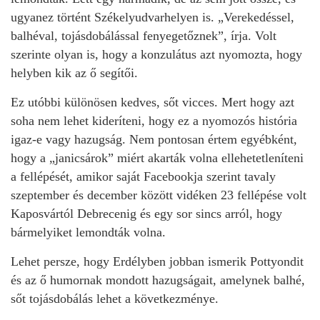
ugyanez történt Székelyudvarhelyen is. „Verekedéssel,
balhéval, tojásdobálással fenyegetőznek”, írja. Volt
szerinte olyan is, hogy a konzulátus azt nyomozta, hogy
helyben kik az ő segítői.
Ez utóbbi különösen kedves, sőt vicces. Mert hogy azt
soha nem lehet kideríteni, hogy ez a nyomozós história
igaz-e vagy hazugság. Nem pontosan értem egyébként,
hogy a „janicsárok” miért akarták volna ellehetetleníteni
a fellépését, amikor saját Facebookja szerint tavaly
szeptember és december között vidéken 23 fellépése volt
Kaposvártól Debrecenig és egy sor sincs arról, hogy
bármelyiket lemondták volna.
Lehet persze, hogy Erdélyben jobban ismerik Pottyondit
és az ő humornak mondott hazugságait, amelynek balhé,
sőt tojásdobálás lehet a következménye.