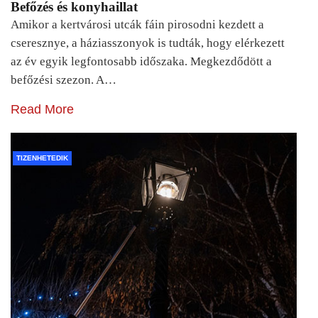
Befőzés és konyhaillat
Amikor a kertvárosi utcák fáin pirosodni kezdett a
cseresznye, a háziasszonyok is tudták, hogy elérkezett
az év egyik legfontosabb időszaka. Megkezdődött a
befőzési szezon. A…
Read More
TIZENHETEDIK