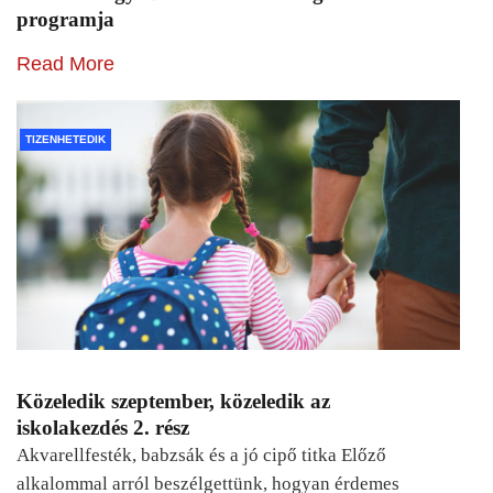
programja
Read More
TIZENHETEDIK
Közeledik szeptember, közeledik az
iskolakezdés 2. rész
Akvarellfesték, babzsák és a jó cipő titka Előző
alkalommal arról beszélgettünk, hogyan érdemes