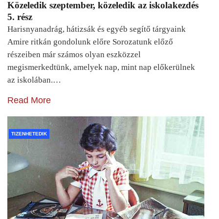
Közeledik szeptember, közeledik az iskolakezdés
5. rész
Harisnyanadrág, hátizsák és egyéb segítő tárgyaink
Amire ritkán gondolunk előre Sorozatunk előző
részeiben már számos olyan eszközzel
megismerkedtünk, amelyek nap, mint nap előkerülnek
az iskolában.…
Read More
TIZENHETEDIK