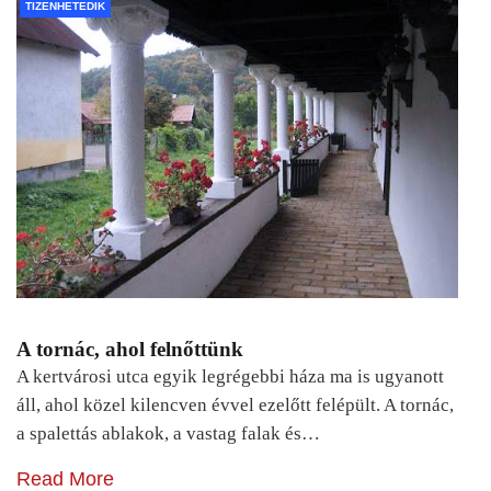
TIZENHETEDIK
A tornác, ahol felnőttünk
A kertvárosi utca egyik legrégebbi háza ma is ugyanott
áll, ahol közel kilencven évvel ezelőtt felépült. A tornác,
a spalettás ablakok, a vastag falak és…
Read More