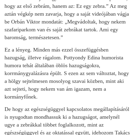
hogy az első zebrám, hanem az: Ez egy zebra.” Az meg
aztán végkép nem zavarja, hogy a saját videójában vágja
be Orbán Viktor mondatát: „Megvádoltak, hogy nekem
szafariparkom van és saját zebrákat tartok. Ami egy
baromság, természetesen.”
Ez a lényeg. Minden más ezzel összefüggésben
hazugság, illetve rágalom. Pottyondy Edina humorista
humora tehát általában öblös hazugságokra,
korrmánygyalázásra épült. S ezen az sem változtat, hogy
a hölgy sejtelmesen mosolyog szavai közben, mint aki
azt sejteti, hogy nekem van ám igazam, nem a
kormányfőnek.
De hogy az egészségüggyel kapcsolatos megállapításáról
is nyugodtan mondhassuk ki a hazugságot, amelynél
ugye a zebrákkal többet foglalkozott, mint az
egészségüggyel és az oktatással együtt, idehozom Takács