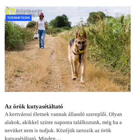
TIZENHETEDIK
Az örök kutyasétáltató
A kertvárosi életnek vannak állandó szereplői. Olyan
alakok, akikkel szinte naponta találkozunk, még ha a
nevüket nem is tudjuk. Közéjük tartozik az örök
kutyasétáltató. Minden…