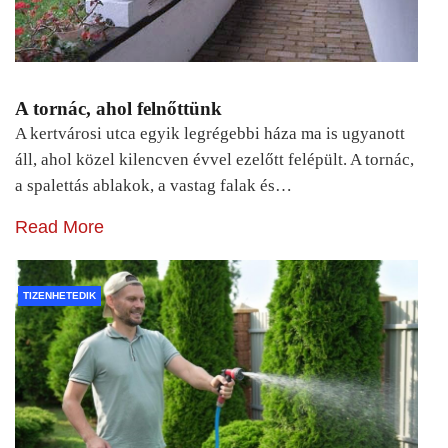
A tornác, ahol felnőttünk
A kertvárosi utca egyik legrégebbi háza ma is ugyanott
áll, ahol közel kilencven évvel ezelőtt felépült. A tornác,
a spalettás ablakok, a vastag falak és…
Read More
TIZENHETEDIK