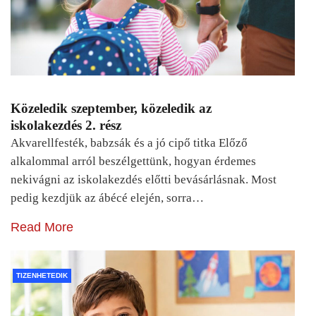
Közeledik szeptember, közeledik az
iskolakezdés 2. rész
Akvarellfesték, babzsák és a jó cipő titka Előző
alkalommal arról beszélgettünk, hogyan érdemes
nekivágni az iskolakezdés előtti bevásárlásnak. Most
pedig kezdjük az ábécé elején, sorra…
Read More
TIZENHETEDIK