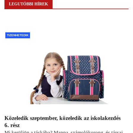
LEGUTÓBBI HÍREK
TIZENHETEDIK
Közeledik szeptember, közeledik az iskolakezdés
6. rész
Mi kerüljön a táskába? Mappa, számolókorong, és társai