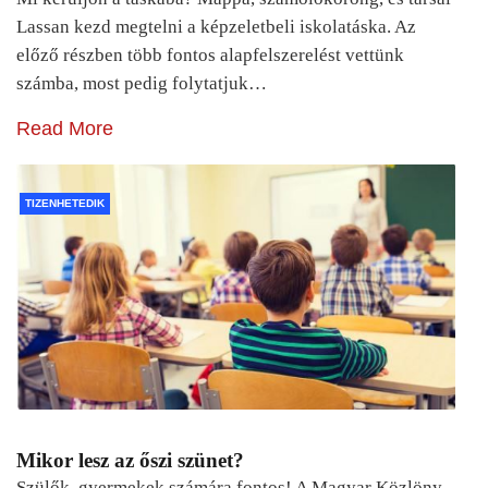
Lassan kezd megtelni a képzeletbeli iskolatáska. Az
előző részben több fontos alapfelszerelést vettünk
számba, most pedig folytatjuk…
Read More
TIZENHETEDIK
Mikor lesz az őszi szünet?
Szülők, gyermekek számára fontos! A Magyar Közlöny