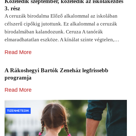
Közeledik szeptember, közeledik az iskolakezdés
3. rész
A ceruzák birodalma Előző alkalommal az iskolában
célszerű cipőkig jutottunk. Ez alkalommal a ceruzák
birodalmában kalandozunk. Ceruza A tanórák
elmaradhatatlan eszköze. A kínálat szinte végtelen,…
Read More
A Rákoshegyi Bartók Zeneház legfrissebb
programja
Read More
TIZENHETEDIK