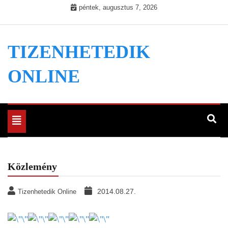
Skip
péntek, augusztus 7, 2026
to
content
TIZENHETEDIK
ONLINE
Toggle
navigation
Közlemény
2014.08.27.
Tizenhetedik Online