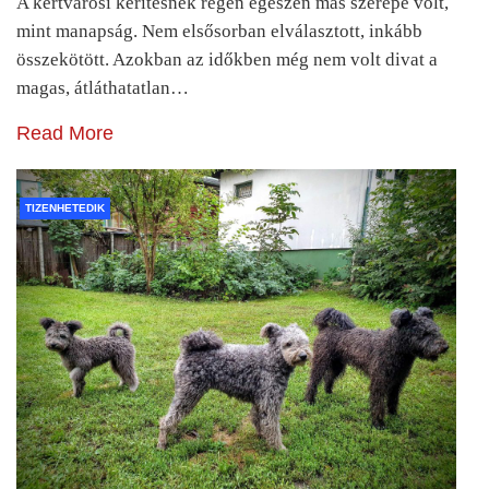
A kertvárosi kerítésnek régen egészen más szerepe volt,
mint manapság. Nem elsősorban elválasztott, inkább
összekötött. Azokban az időkben még nem volt divat a
magas, átláthatatlan…
Read More
TIZENHETEDIK