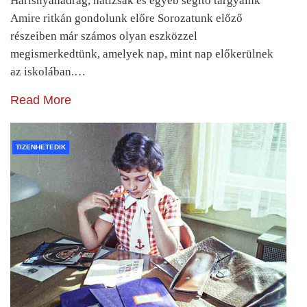
Harisnyanadrág, hátizsák és egyéb segítő tárgyaink
Amire ritkán gondolunk előre Sorozatunk előző
részeiben már számos olyan eszközzel
megismerkedtünk, amelyek nap, mint nap előkerülnek
az iskolában.…
Read More
TIZENHETEDIK