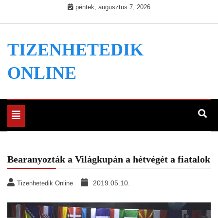
Skip
péntek, augusztus 7, 2026
to
content
TIZENHETEDIK
ONLINE
Toggle
navigation
Bearanyozták a Világkupán a hétvégét a fiatalok
2019.05.10.
Tizenhetedik Online