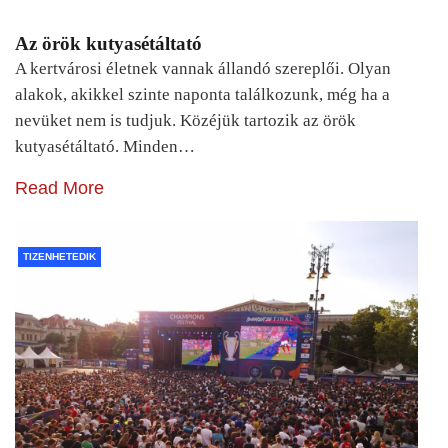
Az örök kutyasétáltató
A kertvárosi életnek vannak állandó szereplői. Olyan
alakok, akikkel szinte naponta találkozunk, még ha a
nevüket nem is tudjuk. Közéjük tartozik az örök
kutyasétáltató. Minden…
Read More
TIZENHETEDIK