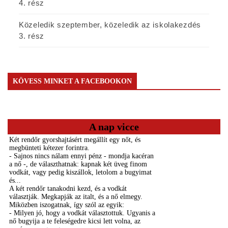
4. rész
Közeledik szeptember, közeledik az iskolakezdés
3. rész
KÖVESS MINKET A FACEBOOKON
A nap vicce