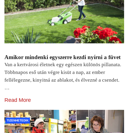
Amikor mindenki egyszerre kezdi nyírni a füvet
Van a kertvárosi életnek egy egészen különös pillanata.
Többnapos eső után végre kisüt a nap, az ember
fellélegezne, kinyitná az ablakot, és élvezné a csendet.
…
Read More
TIZENHETEDIK