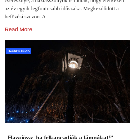
cseresznye, a háziasszonyok is tudták, hogy elérkezett
az év egyik legfontosabb időszaka. Megkezdődött a
befőzési szezon. A…
Read More
TIZENHETEDIK
„Hazajössz, ha felkapcsolják a lámpákat!”