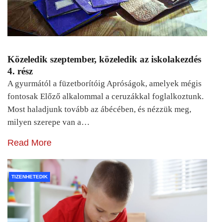
Közeledik szeptember, közeledik az iskolakezdés
4. rész
A gyurmától a füzetborítóig Apróságok, amelyek mégis
fontosak Előző alkalommal a ceruzákkal foglalkoztunk.
Most haladjunk tovább az ábécében, és nézzük meg,
milyen szerepe van a…
Read More
TIZENHETEDIK