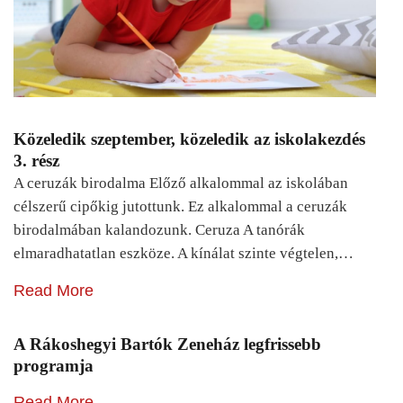
Közeledik szeptember, közeledik az iskolakezdés
3. rész
A ceruzák birodalma Előző alkalommal az iskolában
célszerű cipőkig jutottunk. Ez alkalommal a ceruzák
birodalmában kalandozunk. Ceruza A tanórák
elmaradhatatlan eszköze. A kínálat szinte végtelen,…
Read More
A Rákoshegyi Bartók Zeneház legfrissebb
programja
Read More