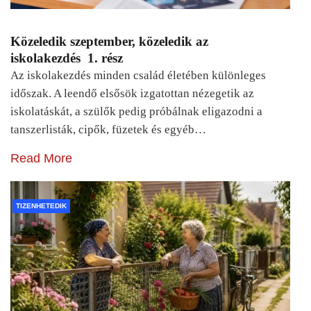
Közeledik szeptember, közeledik az
iskolakezdés 1. rész
Az iskolakezdés minden család életében különleges
időszak. A leendő elsősök izgatottan nézegetik az
iskolatáskát, a szülők pedig próbálnak eligazodni a
tanszerlisták, cipők, füzetek és egyéb…
Read More
TIZENHETEDIK