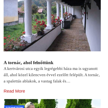
A tornác, ahol felnőttünk
A kertvárosi utca egyik legrégebbi háza ma is ugyanott
áll, ahol közel kilencven évvel ezelőtt felépült. A tornác,
a spalettás ablakok, a vastag falak és…
Read More
TIZENHETEDIK