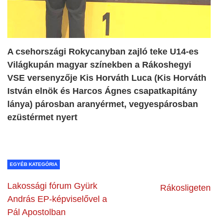
A csehországi Rokycanyban zajló teke U14-es
Világkupán magyar színekben a Rákoshegyi
VSE versenyzője Kis Horváth Luca (Kis Horváth
István elnök és Harcos Ágnes csapatkapitány
lánya) párosban aranyérmet, vegyespárosban
ezüstérmet nyert
EGYÉB KATEGÓRIA
Lakossági fórum Gyürk
Rákosligeten
András EP-képviselővel a
Pál Apostolban