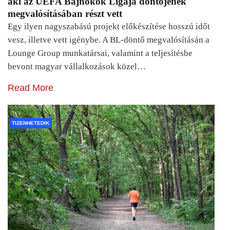
aki az UEFA Bajnokok Ligája döntőjének
megvalósításában részt vett
Egy ilyen nagyszabású projekt előkészítése hosszú időt
vesz, illetve vett igénybe. A BL-döntő megvalósításán a
Lounge Group munkatársai, valamint a teljesítésbe
bevont magyar vállalkozások közel…
Read More
TIZENHETEDIK