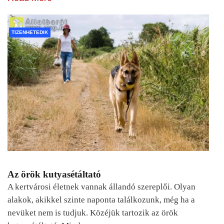
TIZENHETEDIK
Az örök kutyasétáltató
A kertvárosi életnek vannak állandó szereplői. Olyan
alakok, akikkel szinte naponta találkozunk, még ha a
nevüket nem is tudjuk. Közéjük tartozik az örök