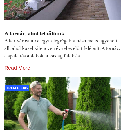
A tornác, ahol felnőttünk
A kertvárosi utca egyik legrégebbi háza ma is ugyanott
áll, ahol közel kilencven évvel ezelőtt felépült. A tornác,
a spalettás ablakok, a vastag falak és…
Read More
TIZENHETEDIK