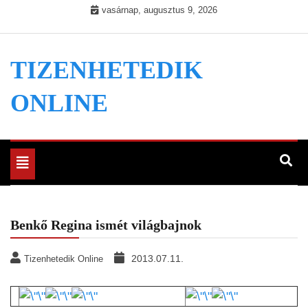
Skip
vasárnap, augusztus 9, 2026
to
content
TIZENHETEDIK
ONLINE
Toggle
navigation
Benkő Regina ismét világbajnok
2013.07.11.
Tizenhetedik Online