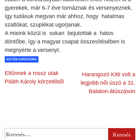
gyerekek, már 6-7 éve tornáznak és versenyeznek,
így tudásuk megvan már ahhoz, hogy hatalmas
szaltókat, szuplékat ugorjanak.
A mieink közül is sokan bejutottak a hatos
döntőbe, így a magyar csapat összesítésében is
megnyerte a versenyt.
EGYÉB KATEGÓRIA
Eltűnnek a rossz utak
Harangozó Kitti volt a
Piláth Károly körzetéből
legjobb női úszó a 31.
Balaton-átúszáson