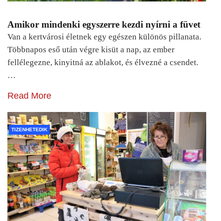
Amikor mindenki egyszerre kezdi nyírni a füvet
Van a kertvárosi életnek egy egészen különös pillanata.
Többnapos eső után végre kisüt a nap, az ember
fellélegezne, kinyitná az ablakot, és élvezné a csendet.
…
Read More
TIZENHETEDIK