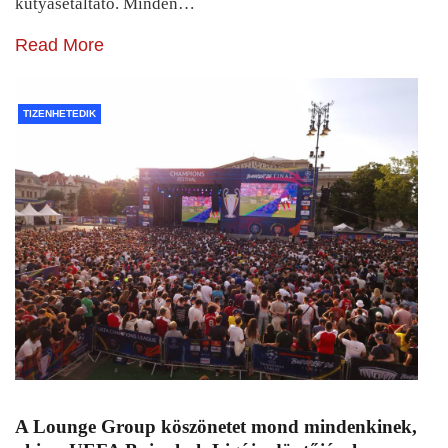
kutyasétáltató. Minden…
Read More
TIZENHETEDIK
A Lounge Group köszönetet mond mindenkinek,