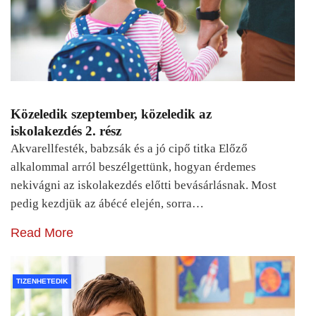
Közeledik szeptember, közeledik az
iskolakezdés 2. rész
Akvarellfesték, babzsák és a jó cipő titka Előző
alkalommal arról beszélgettünk, hogyan érdemes
nekivágni az iskolakezdés előtti bevásárlásnak. Most
pedig kezdjük az ábécé elején, sorra…
Read More
TIZENHETEDIK