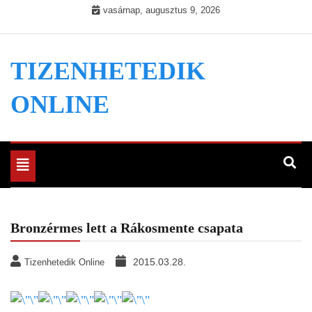
Skip
vasárnap, augusztus 9, 2026
to
content
TIZENHETEDIK
ONLINE
Toggle
navigation
Bronzérmes lett a Rákosmente csapata
2015.03.28.
Tizenhetedik Online