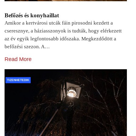
Befőzés és konyhaillat
Amikor a kertvárosi utcák fáin pirosodni kezdett a
cseresznye, a háziasszonyok is tudták, hogy elérkezett
az év egyik legfontosabb időszaka. Megkezdődött a
befőzési szezon. A…
Read More
TIZENHETEDIK