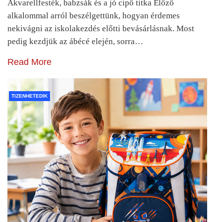
Akvarellfesték, babzsák és a jó cipő titka Előző
alkalommal arról beszélgettünk, hogyan érdemes
nekivágni az iskolakezdés előtti bevásárlásnak. Most
pedig kezdjük az ábécé elején, sorra…
Read More
TIZENHETEDIK