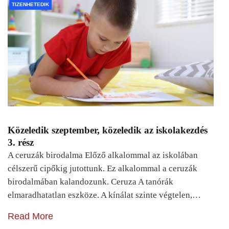
TIZENHETEDIK
Közeledik szeptember, közeledik az iskolakezdés
3. rész
A ceruzák birodalma Előző alkalommal az iskolában
célszerű cipőkig jutottunk. Ez alkalommal a ceruzák
birodalmában kalandozunk. Ceruza A tanórák
elmaradhatatlan eszköze. A kínálat szinte végtelen,…
Read More