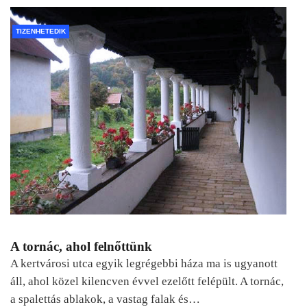
TIZENHETEDIK
A tornác, ahol felnőttünk
A kertvárosi utca egyik legrégebbi háza ma is ugyanott
áll, ahol közel kilencven évvel ezelőtt felépült. A tornác,
a spalettás ablakok, a vastag falak és…