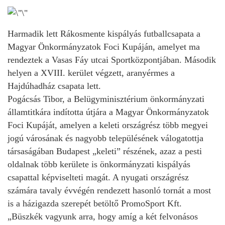
Harmadik lett Rákosmente kispályás futballcsapata a
Magyar Önkormányzatok Foci Kupáján, amelyet ma
rendeztek a Vasas Fáy utcai Sportközpontjában. Második
helyen a XVIII. kerület végzett, aranyérmes a
Hajdúhadház csapata lett.
Pogácsás Tibor, a Belügyminisztérium önkormányzati
államtitkára indította útjára a Magyar Önkormányzatok
Foci Kupáját, amelyen a keleti országrész több megyei
jogú városának és nagyobb településének válogatottja
társaságában Budapest „keleti” részének, azaz a pesti
oldalnak több kerülete is önkormányzati kispályás
csapattal képviselteti magát. A nyugati országrész
számára tavaly évvégén rendezett hasonló tornát a most
is a házigazda szerepét betöltő PromoSport Kft.
„Büszkék vagyunk arra, hogy amíg a két felvonásos