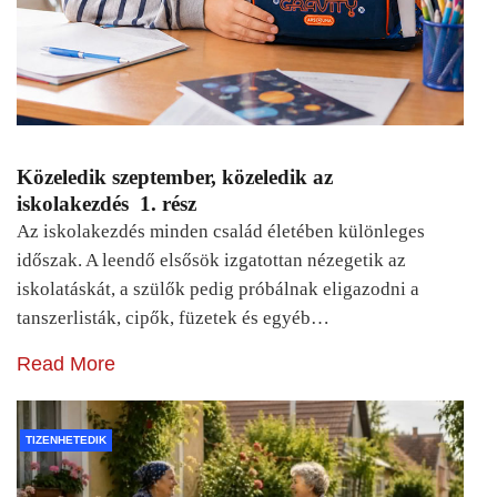
Közeledik szeptember, közeledik az
iskolakezdés 1. rész
Az iskolakezdés minden család életében különleges
időszak. A leendő elsősök izgatottan nézegetik az
iskolatáskát, a szülők pedig próbálnak eligazodni a
tanszerlisták, cipők, füzetek és egyéb…
Read More
TIZENHETEDIK