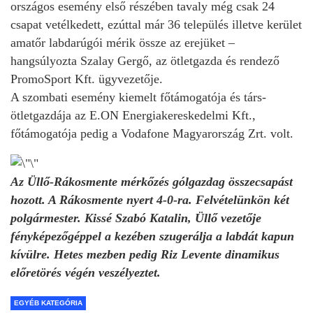
országos esemény első részében tavaly még csak 24
csapat vetélkedett, ezúttal már 36 település illetve kerület
amatőr labdarúgói mérik össze az erejüket –
hangsúlyozta Szalay Gergő, az ötletgazda és rendező
PromoSport Kft. ügyvezetője.
A szombati esemény kiemelt főtámogatója és társ-
ötletgazdája az E.ON Energiakereskedelmi Kft.,
főtámogatója pedig a Vodafone Magyarország Zrt. volt.
Az Üllő-Rákosmente mérkőzés gólgazdag összecsapást
hozott. A Rákosmente nyert 4-0-ra. Felvételünkön két
polgármester. Kissé Szabó Katalin, Üllő vezetője
fényképezőgéppel a kezében szugerálja a labdát kapun
kívülre. Hetes mezben pedig Riz Levente dinamikus
előretörés végén veszélyeztet.
EGYÉB KATEGÓRIA