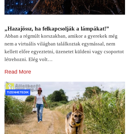
„Hazajössz, ha felkapcsolják a lámpákat!”
Abban a régmúlt korszakban, amikor a gyerekek még
nem a virtuális világban találkoztak egymással, nem
kellett előre egyeztetni, üzenetet küldeni vagy csoportot
létrehozni. Elég volt…
Read More
TIZENHETEDIK