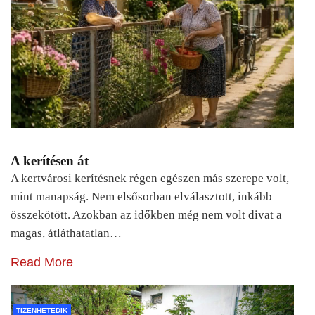
A kerítésen át
A kertvárosi kerítésnek régen egészen más szerepe volt,
mint manapság. Nem elsősorban elválasztott, inkább
összekötött. Azokban az időkben még nem volt divat a
magas, átláthatatlan…
Read More
TIZENHETEDIK