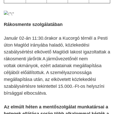
Rákosmente szolgálatában
Január 02-án 11:30.órakor a Kucorgó térnél a Pesti
úton Maglód irányába haladó, közlekedési
szabálysértést elkövető Maglódi lakost igazoltattak a
rákosmenti járőrök A járművezetőnél nem
voltak okmányok, ezért adatainak megállapítása
céljából előállítottuk. A személyazonossága
megállapítása után, az elkövetett közlekedési
szabálysértésre tekintettel 15.000.-Ft-os helyszíni
bírsággal elbocsátva.
Az elmúlt héten a mentőszolgálat munkatársai a
betegek ellátása során több alkalommal kérték a