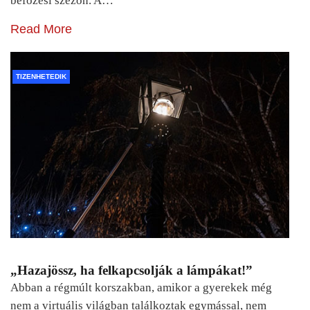
befőzési szezon. A…
Read More
TIZENHETEDIK
„Hazajössz, ha felkapcsolják a lámpákat!”
Abban a régmúlt korszakban, amikor a gyerekek még
nem a virtuális világban találkoztak egymással, nem