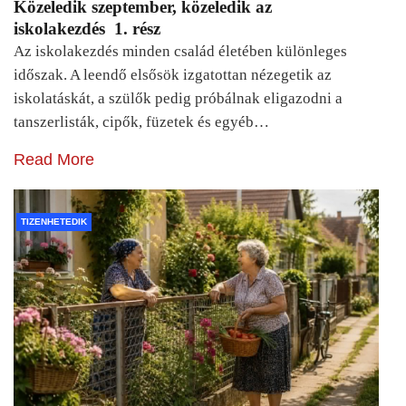
Közeledik szeptember, közeledik az
iskolakezdés 1. rész
Az iskolakezdés minden család életében különleges
időszak. A leendő elsősök izgatottan nézegetik az
iskolatáskát, a szülők pedig próbálnak eligazodni a
tanszerlisták, cipők, füzetek és egyéb…
Read More
TIZENHETEDIK