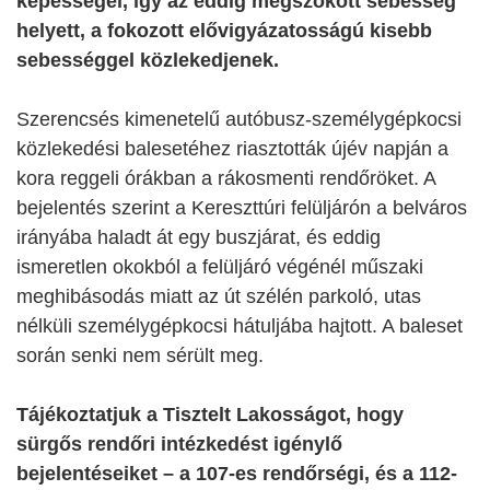
képességei, így az eddig megszokott sebesség
helyett, a fokozott elővigyázatosságú kisebb
sebességgel közlekedjenek.
Szerencsés kimenetelű autóbusz-személygépkocsi
közlekedési balesetéhez riasztották újév napján a
kora reggeli órákban a rákosmenti rendőröket. A
bejelentés szerint a Kereszttúri felüljárón a belváros
irányába haladt át egy buszjárat, és eddig
ismeretlen okokból a felüljáró végénél műszaki
meghibásodás miatt az út szélén parkoló, utas
nélküli személygépkocsi hátuljába hajtott. A baleset
során senki nem sérült meg.
Tájékoztatjuk a Tisztelt Lakosságot, hogy
sürgős rendőri intézkedést igénylő
bejelentéseiket – a 107-es rendőrségi, és a 112-