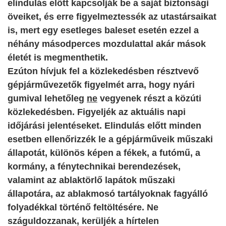
elindulás előtt kapcsolják be a saját biztonsági
öveiket, és erre figyelmeztessék az utastársaikat
is, mert egy esetleges baleset esetén ezzel a
néhány másodperces mozdulattal akár mások
életét is megmenthetik.
Ezúton hívjuk fel a közlekedésben résztvevő
gépjárművezetők figyelmét arra, hogy nyári
gumival lehetőleg
ne
vegyenek részt a közúti
közlekedésben. Figyeljék az aktuális napi
időjárási jelentéseket. Elindulás előtt minden
esetben ellenőrizzék le a gépjárműveik műszaki
állapotát, különös képen a fékek, a futómű, a
kormány, a fénytechnikai berendezések,
valamint az ablaktörlő lapátok műszaki
állapotára, az ablakmosó tartályoknak fagyálló
folyadékkal történő feltöltésére. Ne
száguldozzanak, kerüljék a hírtelen