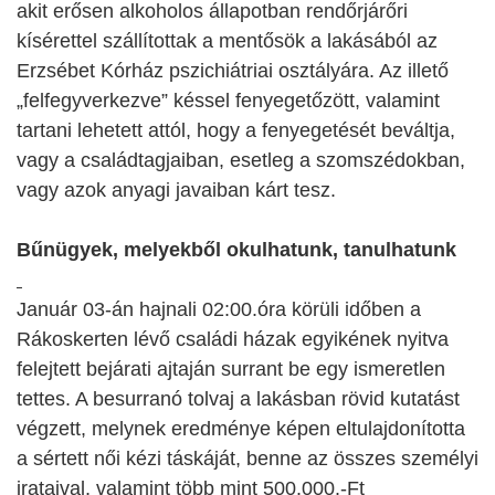
akit erősen alkoholos állapotban rendőrjárőri
kísérettel szállítottak a mentősök a lakásából az
Erzsébet Kórház pszichiátriai osztályára. Az illető
„felfegyverkezve” késsel fenyegetőzött, valamint
tartani lehetett attól, hogy a fenyegetését beváltja,
vagy a családtagjaiban, esetleg a szomszédokban,
vagy azok anyagi javaiban kárt tesz.
Bűnügyek, melyekből okulhatunk, tanulhatunk
Január 03-án hajnali 02:00.óra körüli időben a
Rákoskerten lévő családi házak egyikének nyitva
felejtett bejárati ajtaján surrant be egy ismeretlen
tettes. A besurranó tolvaj a lakásban rövid kutatást
végzett, melynek eredménye képen eltulajdonította
a sértett női kézi táskáját, benne az összes személyi
irataival, valamint több mint 500.000.-Ft