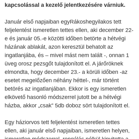
kapcsolással a kezelő jelentkezésére várniuk.
Január első napjaiban egyRákoshegyilakos tett
feljelentést ismeretlen tettes ellen, aki december 22-
e és január 05.-e közötti időben betörte a hétvégi
házának ablakát, azon keresztül behatolt az
ingatlanjába, és – mivel mást nem talált -, onnan 1
üveg orosz pezsgőt tulajdonított el. A járőröknek
elmondta, hogy december 23.- a körüli időben -az
esetet megelőzően néhány héttel-, már történt
betörés az ingatlanjában. Ekkor is egy ismeretlen
elkövető hasonló módszerrel jutott be a hétvégi
házba, akkor „csak” 5db doboz sört tulajdonított el.
Egy háziorvos tett feljelentést ismeretlen tettes
ellen, aki január első napjaiban, ismeretlen helyen,