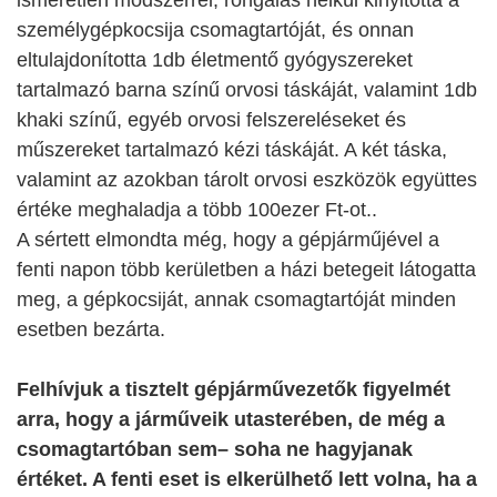
ismeretlen módszerrel, rongálás nélkül kinyitotta a
személygépkocsija csomagtartóját, és onnan
eltulajdonította 1db életmentő gyógyszereket
tartalmazó barna színű orvosi táskáját, valamint 1db
khaki színű, egyéb orvosi felszereléseket és
műszereket tartalmazó kézi táskáját. A két táska,
valamint az azokban tárolt orvosi eszközök együttes
értéke meghaladja a több 100ezer Ft-ot..
A sértett elmondta még, hogy a gépjárműjével a
fenti napon több kerületben a házi betegeit látogatta
meg, a gépkocsiját, annak csomagtartóját minden
esetben bezárta.
Felhívjuk a tisztelt gépjárművezetők figyelmét
arra, hogy a járműveik utasterében, de még a
csomagtartóban sem– soha ne hagyjanak
értéket. A fenti eset is elkerülhető lett volna, ha a