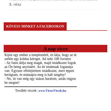
3. rész
KÖVESS MINKET A FACEBOOKON
A nap vicce