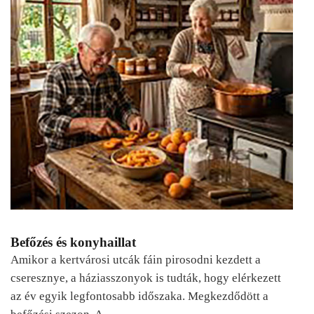
Befőzés és konyhaillat
Amikor a kertvárosi utcák fáin pirosodni kezdett a
cseresznye, a háziasszonyok is tudták, hogy elérkezett
az év egyik legfontosabb időszaka. Megkezdődött a