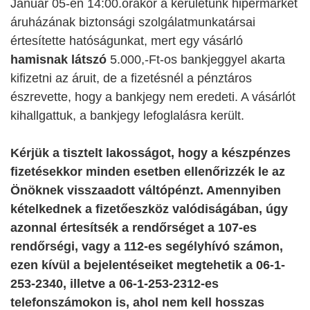
Január 05-én 14:00.órakor a kerületünk hipermarket
áruházának biztonsági szolgálatmunkatársai
értesítette hatóságunkat, mert egy vásárló
hamisnak látszó
5.000,-Ft-os bankjeggyel akarta
kifizetni az áruit, de a fizetésnél a pénztáros
észrevette, hogy a bankjegy nem eredeti. A vásárlót
kihallgattuk, a bankjegy lefoglalásra került.
Kérjük a tisztelt lakosságot, hogy a készpénzes
fizetésekkor minden esetben ellenőrizzék le az
Önöknek visszaadott váltópénzt. Amennyiben
kételkednek a fizetőeszköz valódiságában, úgy
azonnal értesítsék a rendőrséget
a 107-es
rendőrségi, vagy a 112-es segélyhívó számon,
ezen kívül a bejelentéseiket megtehetik a 06-1-
253-2340, illetve a 06-1-253-2312-es
telefonszámokon is, ahol nem kell hosszas