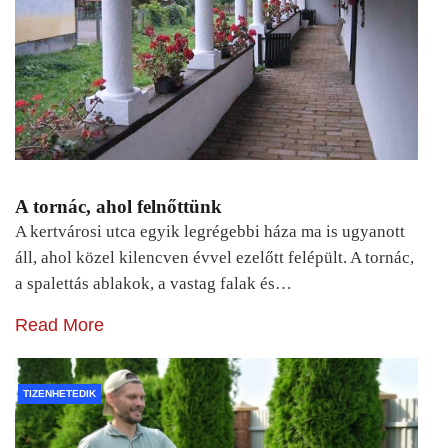
A tornác, ahol felnőttünk
A kertvárosi utca egyik legrégebbi háza ma is ugyanott
áll, ahol közel kilencven évvel ezelőtt felépült. A tornác,
a spalettás ablakok, a vastag falak és…
Read More
TIZENHETEDIK