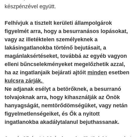
készpénzével együtt.
Felhívjuk a tisztelt kerületi állampolgárok
figyelmét arra, hogy a besurranásos lopásokat,
vagy az illetéktelen személyeknek a
lakásingatlanokba történő bejutásait, a
magánlaksértéseket, továbbá az egyéb vagyon
elleni bűncselekményeket megelőzhetik azzal,
ha az ingatlanjaik bejárati ajtóit
minden
esetben
kulcsra zárják.
Ne adjanak esélyt a betörőknek, a besurranó
tolvajoknak arra, hogy kihasználják az Önök
hanyagságát, nemtörődömségüket, vagy netán
figyelmetlenségeiket, és Ők a nyitott
ingatlanokba akadálytalanul bejuthassanak.