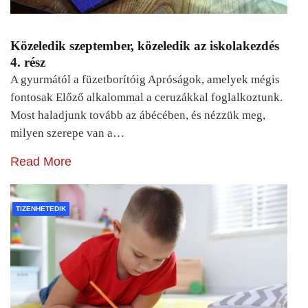
Közeledik szeptember, közeledik az iskolakezdés
4. rész
A gyurmától a füzetborítóig Apróságok, amelyek mégis
fontosak Előző alkalommal a ceruzákkal foglalkoztunk.
Most haladjunk tovább az ábécében, és nézzük meg,
milyen szerepe van a…
Read More
TIZENHETEDIK