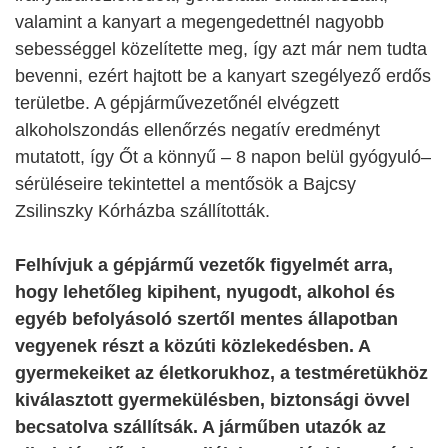
valamint a kanyart a megengedettnél nagyobb
sebességgel közelítette meg, így azt már nem tudta
bevenni, ezért hajtott be a kanyart szegélyező erdős
területbe. A gépjárművezetőnél elvégzett
alkoholszondás ellenőrzés negatív eredményt
mutatott, így Őt a könnyű – 8 napon belül gyógyuló–
sérüléseire tekintettel a mentősök a Bajcsy
Zsilinszky Kórházba szállították.
Felhívjuk a gépjármű vezetők figyelmét arra,
hogy lehetőleg kipihent, nyugodt, alkohol és
egyéb befolyásoló szertől mentes állapotban
vegyenek részt a közúti közlekedésben. A
gyermekeiket az életkorukhoz, a testméretükhöz
kiválasztott gyermekülésben, biztonsági övvel
becsatolva szállítsák. A járműben utazók az