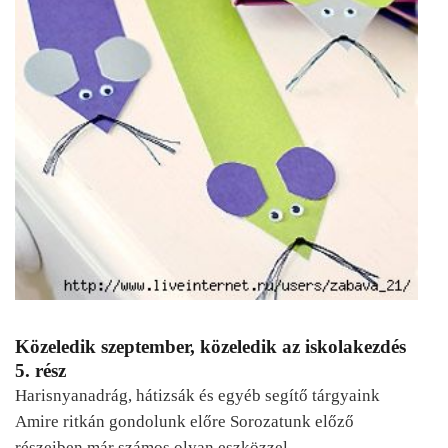
Közeledik szeptember, közeledik az iskolakezdés
5. rész
Harisnyanadrág, hátizsák és egyéb segítő tárgyaink
Amire ritkán gondolunk előre Sorozatunk előző
részeiben már számos olyan eszközzel