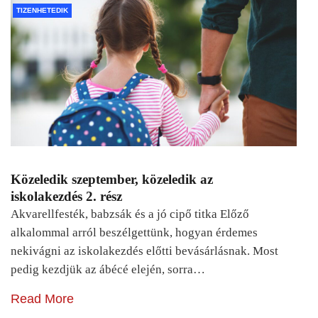
TIZENHETEDIK
Közeledik szeptember, közeledik az
iskolakezdés 2. rész
Akvarellfesték, babzsák és a jó cipő titka Előző
alkalommal arról beszélgettünk, hogyan érdemes
nekivágni az iskolakezdés előtti bevásárlásnak. Most
pedig kezdjük az ábécé elején, sorra…
Read More