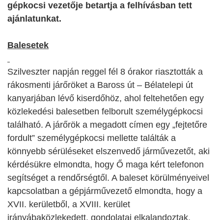
gépkocsi vezetője betartja a felhívásban tett
ajánlatunkat.
Balesetek
Szilveszter napján reggel fél 8 órakor riasztották a
rákosmenti járőröket a Baross út – Bélatelepi út
kanyarjában lévő kiserdőhöz, ahol feltehetően egy
közlekedési balesetben felborult személygépkocsi
található. A járőrök a megadott címen egy „fejtetőre
fordult” személygépkocsi mellette találták a
könnyebb sérüléseket elszenvedő járművezetőt, aki
kérdésükre elmondta, hogy Ő maga kért telefonon
segítséget a rendőrségtől. A baleset körülményeivel
kapcsolatban a gépjárművezető elmondta, hogy a
XVII. kerületből, a XVIII. kerület
irányáb
a
közlekedett, gondolatai elkalandoztak,