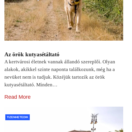
Az örök kutyasétáltató
A kertvárosi életnek vannak állandó szereplői. Olyan
alakok, akikkel szinte naponta találkozunk, még ha a
nevüket nem is tudjuk. Közéjük tartozik az örök
kutyasétáltató. Minden…
Read More
TIZENHETEDIK