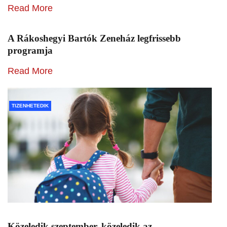
Read More
A Rákoshegyi Bartók Zeneház legfrissebb
programja
Read More
TIZENHETEDIK
Közeledik szeptember, közeledik az