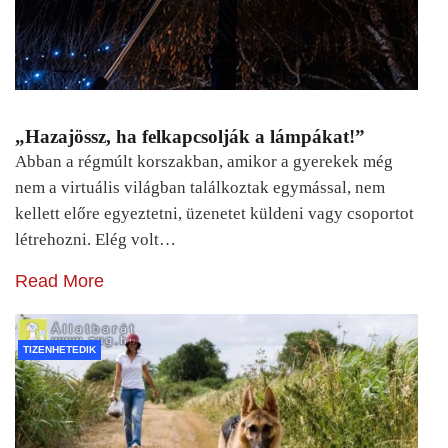
„Hazajössz, ha felkapcsolják a lámpákat!”
Abban a régmúlt korszakban, amikor a gyerekek még
nem a virtuális világban találkoztak egymással, nem
kellett előre egyeztetni, üzenetet küldeni vagy csoportot
létrehozni. Elég volt…
Read More
TIZENHETEDIK