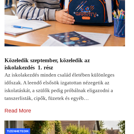
Közeledik szeptember, közeledik az
iskolakezdés 1. rész
Az iskolakezdés minden család életében különleges
időszak. A leendő elsősök izgatottan nézegetik az
iskolatáskát, a szülők pedig próbálnak eligazodni a
tanszerlisták, cipők, füzetek és egyéb…
Read More
TIZENHETEDIK