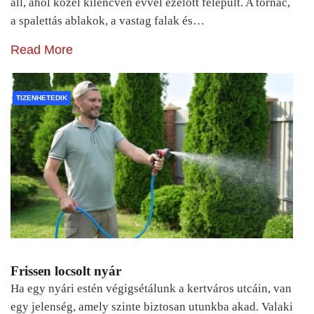
áll, ahol közel kilencven évvel ezelőtt felépült. A tornác,
a spalettás ablakok, a vastag falak és…
Read More
TIZENHETEDIK
Frissen locsolt nyár
Ha egy nyári estén végigsétálunk a kertváros utcáin, van
egy jelenség, amely szinte biztosan utunkba akad. Valaki