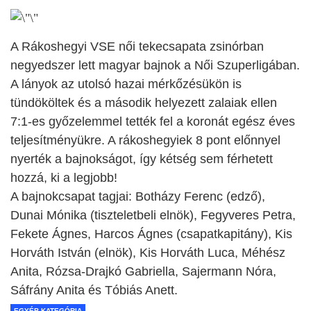
A Rákoshegyi VSE női tekecsapata zsinórban
negyedszer lett magyar bajnok a Női Szuperligában.
A lányok az utolsó hazai mérkőzésükön is
tündököltek és a második helyezett zalaiak ellen
7:1-es győzelemmel tették fel a koronát egész éves
teljesítményükre. A rákoshegyiek 8 pont előnnyel
nyerték a bajnokságot, így kétség sem férhetett
hozzá, ki a legjobb!
A bajnokcsapat tagjai: Botházy Ferenc (edző),
Dunai Mónika (tiszteletbeli elnök), Fegyveres Petra,
Fekete Ágnes, Harcos Ágnes (csapatkapitány), Kis
Horváth István (elnök), Kis Horváth Luca, Méhész
Anita, Rózsa-Drajkó Gabriella, Sajermann Nóra,
Sáfrány Anita és Tóbiás Anett.
EGYÉB KATEGÓRIA