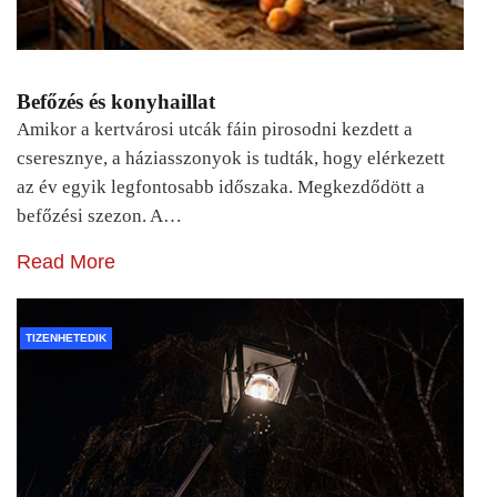
Befőzés és konyhaillat
Amikor a kertvárosi utcák fáin pirosodni kezdett a
cseresznye, a háziasszonyok is tudták, hogy elérkezett
az év egyik legfontosabb időszaka. Megkezdődött a
befőzési szezon. A…
Read More
TIZENHETEDIK