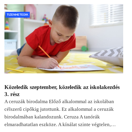
TIZENHETEDIK
Közeledik szeptember, közeledik az iskolakezdés
3. rész
A ceruzák birodalma Előző alkalommal az iskolában
célszerű cipőkig jutottunk. Ez alkalommal a ceruzák
birodalmában kalandozunk. Ceruza A tanórák
elmaradhatatlan eszköze. A kínálat szinte végtelen,…