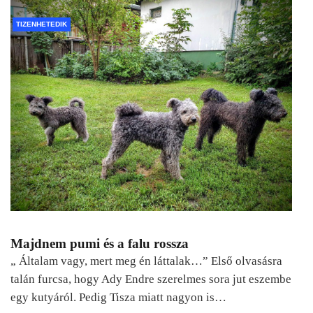
TIZENHETEDIK
Majdnem pumi és a falu rossza
„ Általam vagy, mert meg én láttalak…” Első olvasásra
talán furcsa, hogy Ady Endre szerelmes sora jut eszembe
egy kutyáról. Pedig Tisza miatt nagyon is…