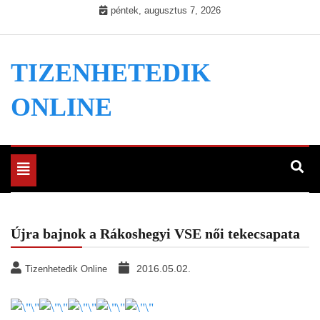
Skip
péntek, augusztus 7, 2026
to
content
TIZENHETEDIK
ONLINE
Toggle
navigation
Újra bajnok a Rákoshegyi VSE női tekecsapata
2016.05.02.
Tizenhetedik Online