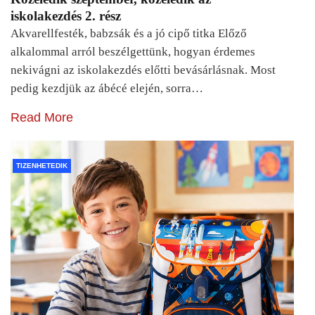
iskolakezdés 2. rész
Akvarellfesték, babzsák és a jó cipő titka Előző
alkalommal arról beszélgettünk, hogyan érdemes
nekivágni az iskolakezdés előtti bevásárlásnak. Most
pedig kezdjük az ábécé elején, sorra…
Read More
TIZENHETEDIK