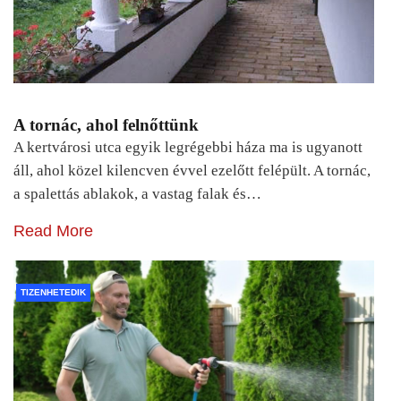
A tornác, ahol felnőttünk
A kertvárosi utca egyik legrégebbi háza ma is ugyanott
áll, ahol közel kilencven évvel ezelőtt felépült. A tornác,
a spalettás ablakok, a vastag falak és…
Read More
TIZENHETEDIK