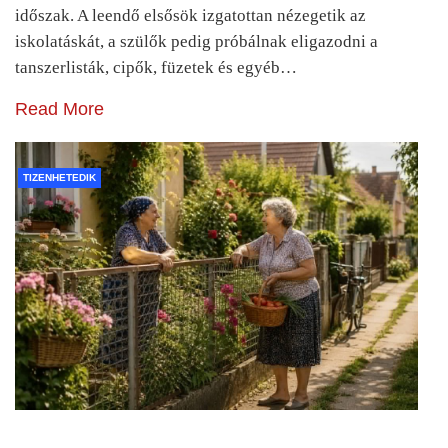
időszak. A leendő elsősök izgatottan nézegetik az
iskolatáskát, a szülők pedig próbálnak eligazodni a
tanszerlisták, cipők, füzetek és egyéb…
Read More
TIZENHETEDIK