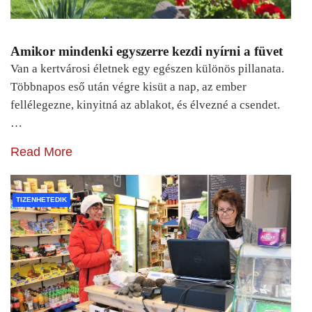
Amikor mindenki egyszerre kezdi nyírni a füvet
Van a kertvárosi életnek egy egészen különös pillanata.
Többnapos eső után végre kisüt a nap, az ember
fellélegezne, kinyitná az ablakot, és élvezné a csendet.
…
Read More
TIZENHETEDIK