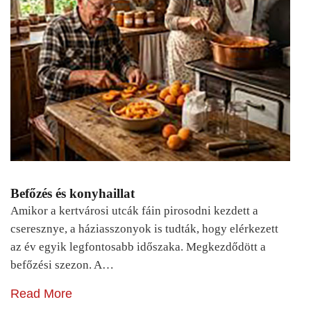
Befőzés és konyhaillat
Amikor a kertvárosi utcák fáin pirosodni kezdett a
cseresznye, a háziasszonyok is tudták, hogy elérkezett
az év egyik legfontosabb időszaka. Megkezdődött a
befőzési szezon. A…
Read More