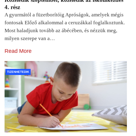
4. rész
A gyurmától a füzetborítóig Apróságok, amelyek mégis
fontosak Előző alkalommal a ceruzákkal foglalkoztunk.
Most haladjunk tovább az ábécében, és nézzük meg,
milyen szerepe van a…
Read More
TIZENHETEDIK