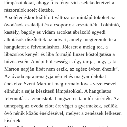
lámpásainkkal, ahogy ő is fényt vitt cselekedeteivel a
rászorulók sötét életébe.
A sötétedéskor kiállított változatos mintájú tököket az
óvodások családjai és a csoportok készítették. Tökhintó,
kastély, bagoly és vidám arcokat ábrázoló egyedi
alkotások díszítették az udvart, amely megteremtette a
hangulatot a felvonuláshoz. Jólesett a meleg tea, a
libazsíros kenyér és liba formájú linzer kóstolgatása a
hűvös estén. A népi bölcsesség is úgy tartja, hogy „aki
Márton napján libát nem eszik, az egész évben éhezik”.
Az óvoda apraja-nagyja német és magyar dalokat
énekelve Szent Mártont megformáló lovas vezetésével
elindult a saját készítésű lámpásokkal. A hangulatos
felvonulást a zeneiskola hangszeres tanulói kísérték. Az
ünnepség az óvoda előtt ért véget a gyermekek, szülők,
óvó nénik közös éneklésével, melyet a zenészek lelkesen
kísértek.