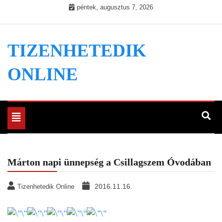
Skip
péntek, augusztus 7, 2026
to
content
TIZENHETEDIK
ONLINE
Toggle
navigation
Márton napi ünnepség a Csillagszem Óvodában
2016.11.16.
Tizenhetedik Online