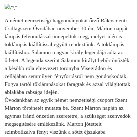
A német nemzetiségi hagyományokat őrző Rákosmenti
Csillagszem Óvodában november 10-én, Márton napját
lámpás felvonulással ünnepeltük meg, melyet idén is
töklámpás kiállítással együtt rendeztünk. A töklámpás
kiállításhoz Salamon magyar király legendája adta az
ötletet. A legenda szerint Salamon királyt bebörtönözték
a később róla elnevezett toronyba Visegrádon és
cellájában semmilyen fényforrásról nem gondoskodtak.
Fogva tartói töklámpásokat faragtak és azzal világítottak
ablakába rabsága idején.
Óvodánkban az egyik német nemzetiségi csoport Szent
Márton történetét mutatta be. Szent Márton napján az
egymás iránti önzetlen szeretetre, a szükséget szenvedők
megsegítésére emlékezünk. Márton jótetteit
szimbolizálva fényt viszünk a sötét éjszakába