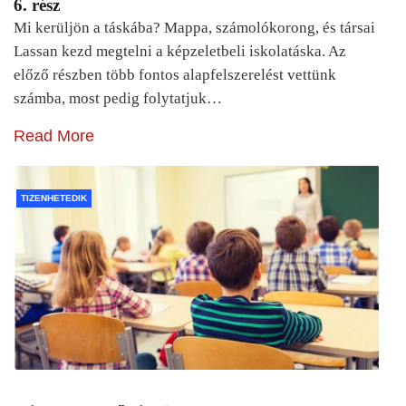
6. rész
Mi kerüljön a táskába? Mappa, számolókorong, és társai
Lassan kezd megtelni a képzeletbeli iskolatáska. Az
előző részben több fontos alapfelszerelést vettünk
számba, most pedig folytatjuk…
Read More
TIZENHETEDIK