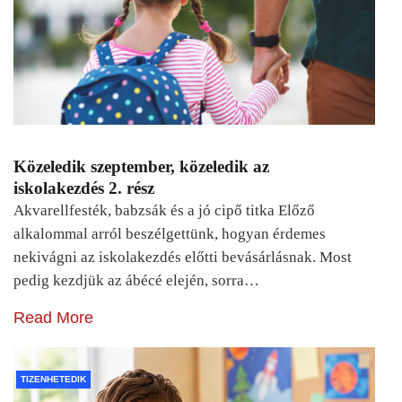
Közeledik szeptember, közeledik az
iskolakezdés 2. rész
Akvarellfesték, babzsák és a jó cipő titka Előző
alkalommal arról beszélgettünk, hogyan érdemes
nekivágni az iskolakezdés előtti bevásárlásnak. Most
pedig kezdjük az ábécé elején, sorra…
Read More
TIZENHETEDIK