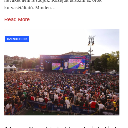
nevüket nem is tudjuk. Közéjük tartozik az örök
kutyasétáltató. Minden…
Read More
TIZENHETEDIK