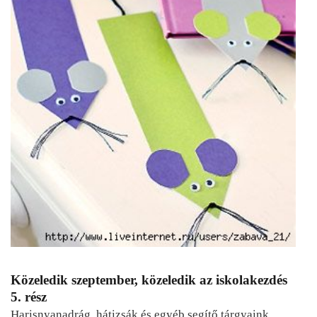
Közeledik szeptember, közeledik az iskolakezdés
5. rész
Harisnyanadrág, hátizsák és egyéb segítő tárgyaink