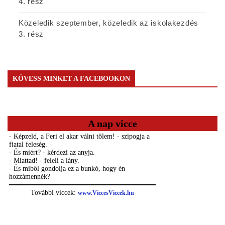
4. rész
Közeledik szeptember, közeledik az iskolakezdés
3. rész
KÖVESS MINKET A FACEBOOKON
A nap vicce