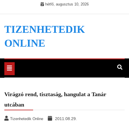
Skip
hétfő, augusztus 10, 2026
to
content
TIZENHETEDIK
ONLINE
Toggle
navigation
Virágzó rend, tisztaság, hangulat a Tanár
utcában
2011.08.29.
Tizenhetedik Online