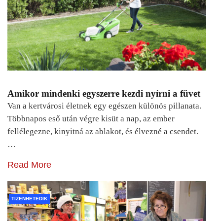
Amikor mindenki egyszerre kezdi nyírni a füvet
Van a kertvárosi életnek egy egészen különös pillanata.
Többnapos eső után végre kisüt a nap, az ember
fellélegezne, kinyitná az ablakot, és élvezné a csendet.
…
Read More
TIZENHETEDIK