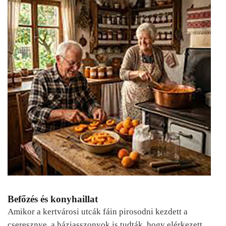
Befőzés és konyhaillat
Amikor a kertvárosi utcák fáin pirosodni kezdett a
cseresznye, a háziasszonyok is tudták, hogy elérkezett