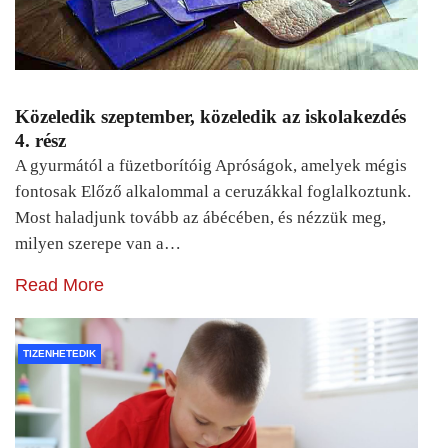
Közeledik szeptember, közeledik az iskolakezdés
4. rész
A gyurmától a füzetborítóig Apróságok, amelyek mégis
fontosak Előző alkalommal a ceruzákkal foglalkoztunk.
Most haladjunk tovább az ábécében, és nézzük meg,
milyen szerepe van a…
Read More
TIZENHETEDIK