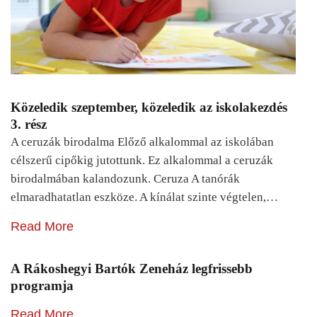
Közeledik szeptember, közeledik az iskolakezdés
3. rész
A ceruzák birodalma Előző alkalommal az iskolában
célszerű cipőkig jutottunk. Ez alkalommal a ceruzák
birodalmában kalandozunk. Ceruza A tanórák
elmaradhatatlan eszköze. A kínálat szinte végtelen,…
Read More
A Rákoshegyi Bartók Zeneház legfrissebb
programja
Read More