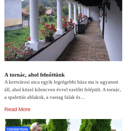
A tornác, ahol felnőttünk
A kertvárosi utca egyik legrégebbi háza ma is ugyanott
áll, ahol közel kilencven évvel ezelőtt felépült. A tornác,
a spalettás ablakok, a vastag falak és…
Read More
TIZENHETEDIK