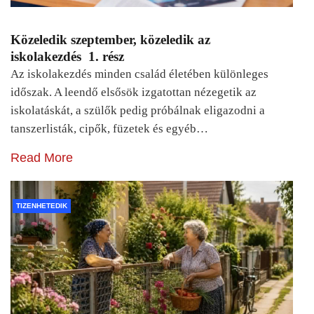
Közeledik szeptember, közeledik az
iskolakezdés 1. rész
Az iskolakezdés minden család életében különleges
időszak. A leendő elsősök izgatottan nézegetik az
iskolatáskát, a szülők pedig próbálnak eligazodni a
tanszerlisták, cipők, füzetek és egyéb…
Read More
TIZENHETEDIK