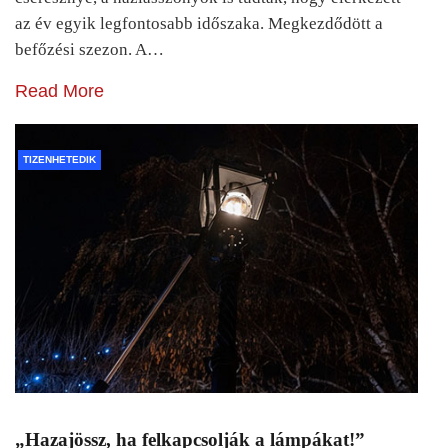
az év egyik legfontosabb időszaka. Megkezdődött a
befőzési szezon. A…
Read More
TIZENHETEDIK
„Hazajössz, ha felkapcsolják a lámpákat!”