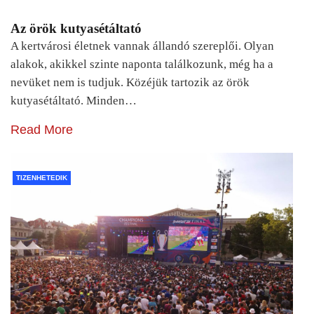
Az örök kutyasétáltató
A kertvárosi életnek vannak állandó szereplői. Olyan
alakok, akikkel szinte naponta találkozunk, még ha a
nevüket nem is tudjuk. Közéjük tartozik az örök
kutyasétáltató. Minden…
Read More
TIZENHETEDIK