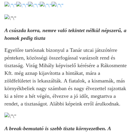
A csúszda korra, nemre való tekintet nélkül népszerű, a
homok pedig tiszta
Egyelőre tartósnak bizonyul a Tanár utcai játszótérre
pénteken, közösségi összefogással varázsolt rend és
tisztaság. Virág Mihály képviselő kérésére a Rákosmente
Kft. még aznap kijavította a hintákat, mára a
zöldfelületet is lekaszálták. A fiatalok, a kismamák, más
környékbeliek nagy számban és nagy élvezettel rajzottak
ki a térre a hét végén, élvezve a jó időt, megtartva a
rendet, a tisztaságot. Alábbi képeink erről árulkodnak.
A break-bemutató is szebb tiszta környezetben. A