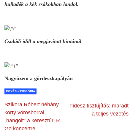
hulladék a kék zsákokban landol.
Családi idill a megjavított hintánál
Nagyüzem a gördeszkapályán
EGYÉB KATEGÓRIA
Szikora Róbert néhány
Fidesz tisztújítás: maradt
korty vörösborral
a teljes vezetés
„hangolt” a keresztúri R-
Go koncertre