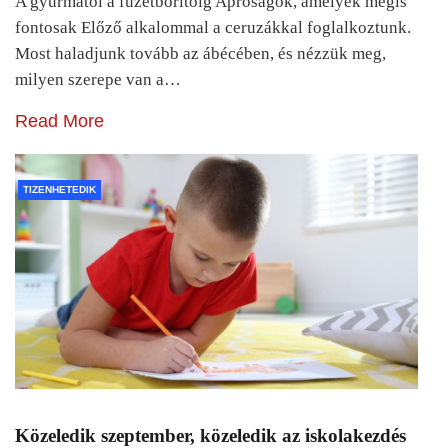
A gyurmától a füzetborítóig Apróságok, amelyek mégis
fontosak Előző alkalommal a ceruzákkal foglalkoztunk.
Most haladjunk tovább az ábécében, és nézzük meg,
milyen szerepe van a…
Read More
TIZENHETEDIK
Közeledik szeptember, közeledik az iskolakezdés