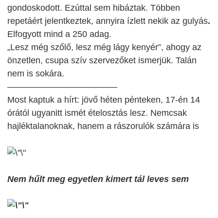
gondoskodott. Ezúttal sem hibáztak. Többen
repetáért jelentkeztek, annyira ízlett nekik az gulyás
.
Elfogyott mind a 250 adag.
„Lesz még szőlő, lesz még lágy kenyér”, ahogy az
önzetlen, csupa szív szervezőket ismerjük. Talán
nem is sokára.
————————————–
Most kaptuk a hírt: jövő héten pénteken, 17-én 14
órától ugyanitt ismét ételosztás lesz. Nemcsak
hajléktalanoknak, hanem a rászorulók számára is
Nem hűlt meg egyetlen kimert tál leves sem