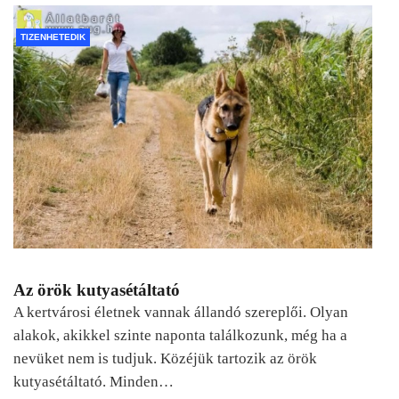
TIZENHETEDIK
Az örök kutyasétáltató
A kertvárosi életnek vannak állandó szereplői. Olyan
alakok, akikkel szinte naponta találkozunk, még ha a
nevüket nem is tudjuk. Közéjük tartozik az örök
kutyasétáltató. Minden…