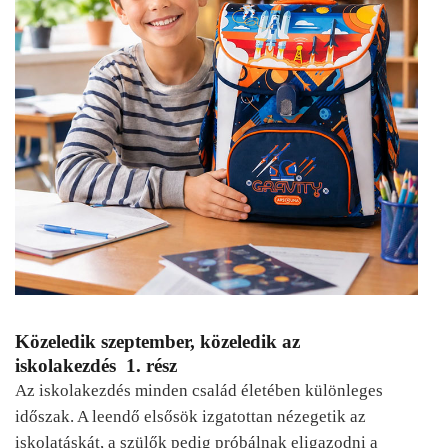
Közeledik szeptember, közeledik az
iskolakezdés 1. rész
Az iskolakezdés minden család életében különleges
időszak. A leendő elsősök izgatottan nézegetik az
iskolatáskát, a szülők pedig próbálnak eligazodni a