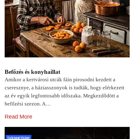
Befőzés és konyhaillat
Amikor a kertvárosi utcák fáin pirosodni kezdett a
cseresznye, a háziasszonyok is tudták, hogy elérkezett
az év egyik legfontosabb időszaka. Megkezdődött a
befőzési szezon. A…
Read More
TIZENHETEDIK