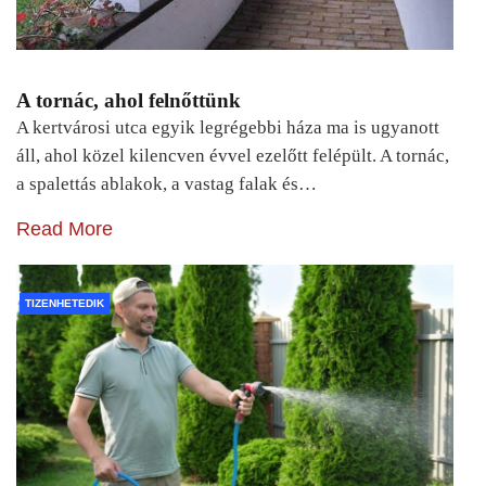
A tornác, ahol felnőttünk
A kertvárosi utca egyik legrégebbi háza ma is ugyanott
áll, ahol közel kilencven évvel ezelőtt felépült. A tornác,
a spalettás ablakok, a vastag falak és…
Read More
TIZENHETEDIK