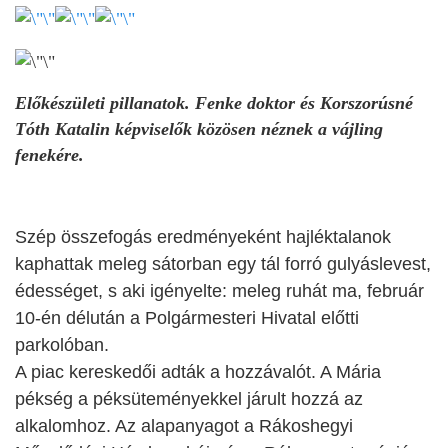
Előkészületi pillanatok. Fenke doktor és Korszorúsné
Tóth Katalin képviselők közösen néznek a vájling
fenekére.
Szép összefogás eredményeként hajléktalanok
kaphattak meleg sátorban egy tál forró gulyáslevest,
édességet, s aki igényelte: meleg ruhát ma, február
10-én délután a Polgármesteri Hivatal előtti
parkolóban.
A piac kereskedői adták a hozzávalót. A Mária
pékség a péksüteményekkel járult hozzá az
alkalomhoz. Az alapanyagot a Rákoshegyi