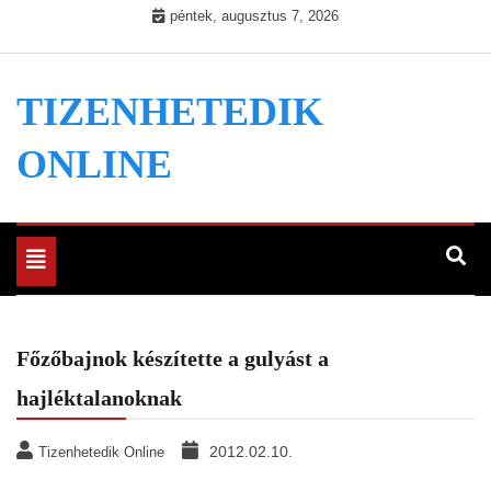
Skip
péntek, augusztus 7, 2026
to
content
TIZENHETEDIK
ONLINE
Toggle
navigation
Főzőbajnok készítette a gulyást a
hajléktalanoknak
2012.02.10.
Tizenhetedik Online