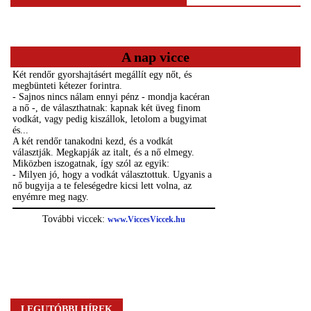
A nap vicce
LEGUTÓBBI HÍREK