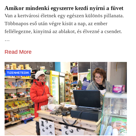
Amikor mindenki egyszerre kezdi nyírni a füvet
Van a kertvárosi életnek egy egészen különös pillanata.
Többnapos eső után végre kisüt a nap, az ember
fellélegezne, kinyitná az ablakot, és élvezné a csendet.
…
Read More
TIZENHETEDIK