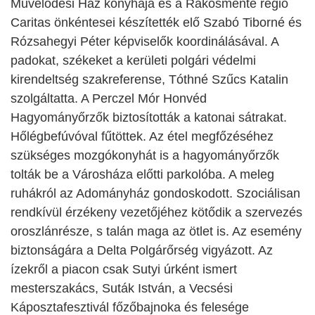
Művelődési Ház konyhája és a
Rákosmente régió
Caritas önkéntesei készítették elő Szabó Tiborné és
Rózsahegyi Péter képviselők koordinálásával. A
padokat, székeket a kerületi polgári védelmi
kirendeltség szakreferense, Tóthné Szűcs Katalin
szolgáltatta. A Perczel Mór Honvéd
Hagyományőrzők biztosították a katonai sátrakat.
Hőlégbefúvóval fűtöttek. Az étel megfőzéséhez
szükséges mozgókonyhát is a hagyományőrzők
tolták be a Városháza előtti parkolóba. A meleg
ruhákról az Adományház gondoskodott. Szociálisan
rendkívül érzékeny vezetőjéhez kötődik a szervezés
oroszlánrésze, s talán maga az ötlet is.
Az esemény
biztonságára a Delta Polgárőrség vigyázott.
Az
ízekről a piacon csak Sutyi úrként ismert
mesterszakács, Suták István, a Vecsési
Káposztafesztivál főzőbajnoka és felesége