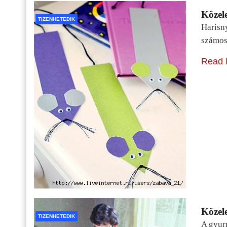
Közele
TIZENHETEDIK
Harisn
számos
Read 
Közele
TIZENHETEDIK
A gyur