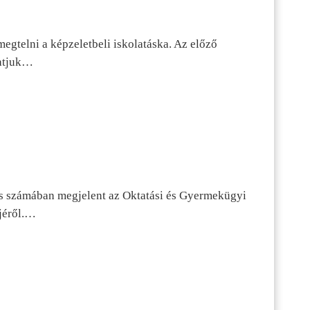
egtelni a képzeletbeli iskolatáska. Az előző
tatjuk…
s számában megjelent az Oktatási és Gyermekügyi
jéről.…