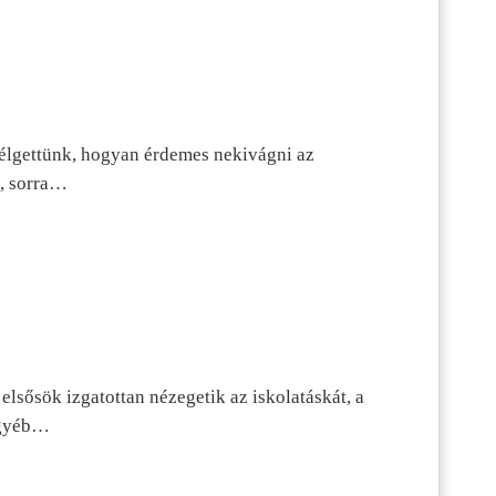
szélgettünk, hogyan érdemes nekivágni az
n, sorra…
lsősök izgatottan nézegetik az iskolatáskát, a
 egyéb…