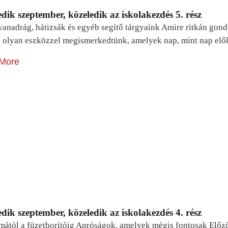
dik szeptember, közeledik az iskolakezdés 5. rész
yanadrág, hátizsák és egyéb segítő tárgyaink Amire ritkán gon
 olyan eszközzel megismerkedtünk, amelyek nap, mint nap elő
More
dik szeptember, közeledik az iskolakezdés 4. rész
mától a füzetborítóig Apróságok, amelyek mégis fontosak Előz