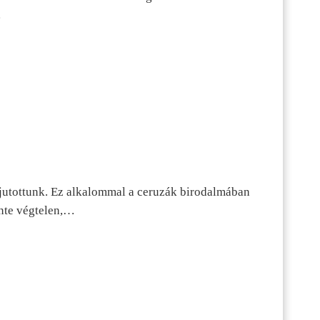
…
jutottunk. Ez alkalommal a ceruzák birodalmában
inte végtelen,…