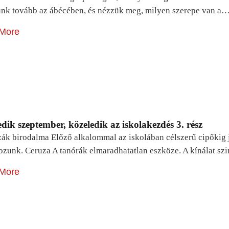
unk tovább az ábécében, és nézzük meg, milyen szerepe van a
More
dik szeptember, közeledik az iskolakezdés 3. rész
zák birodalma Előző alkalommal az iskolában célszerű cipőkig 
ozunk. Ceruza A tanórák elmaradhatatlan eszköze. A kínálat sz
More