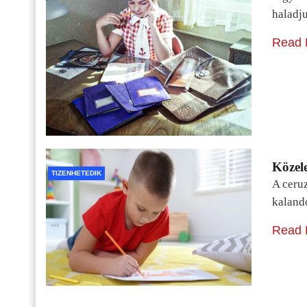
haladj
Read 
Közele
TIZENHETEDIK
A ceru
kaland
Read 