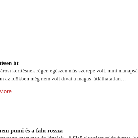
tésen át
árosi kerítésnek régen egészen más szerepe volt, mint manapsá
n az időkben még nem volt divat a magas, átláthatatlan…
More
em pumi és a falu rossza