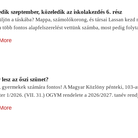
dik szeptember, közeledik az iskolakezdés 6. rész
ljön a táskába? Mappa, számolókorong, és társai Lassan kezd m
n több fontos alapfelszerelést vettünk számba, most pedig foly
More
lesz az őszi szünet?
, gyermekek számára fontos! A Magyar Közlöny pénteki, 103-a
ter 1/2026. (VII. 31.) OGYM rendelete a 2026/2027. tanév rend
More