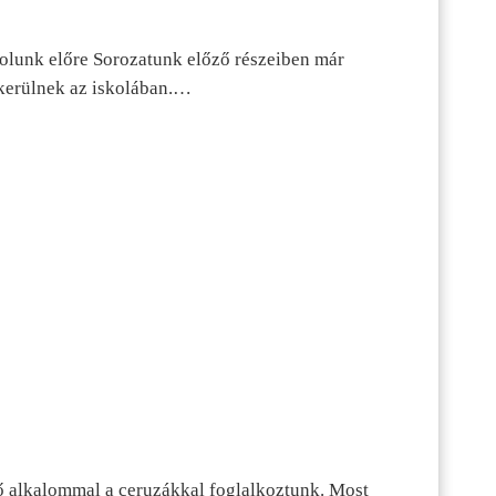
dolunk előre Sorozatunk előző részeiben már
kerülnek az iskolában.…
ő alkalommal a ceruzákkal foglalkoztunk. Most