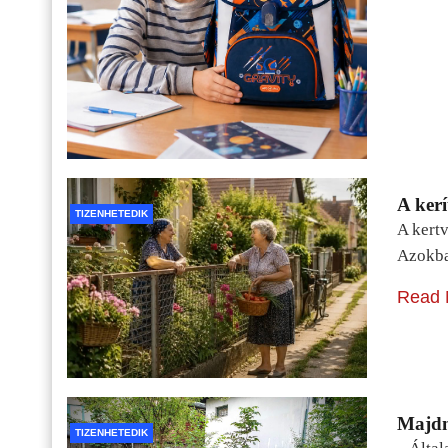
A kerí
TIZENHETEDIK
A kertv
Azokba
Read 
Majdn
TIZENHETEDIK