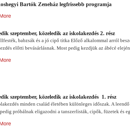
oshegyi Bartók Zeneház legfrissebb programja
More
dik szeptember, közeledik az iskolakezdés 2. rész
lfesték, babzsák és a jó cipő titka Előző alkalommal arról be
ezdés előtti bevásárlásnak. Most pedig kezdjük az ábécé elejé
More
dik szeptember, közeledik az iskolakezdés 1. rész
lakezdés minden család életében különleges időszak. A leendő e
pedig próbálnak eligazodni a tanszerlisták, cipők, füzetek és
More