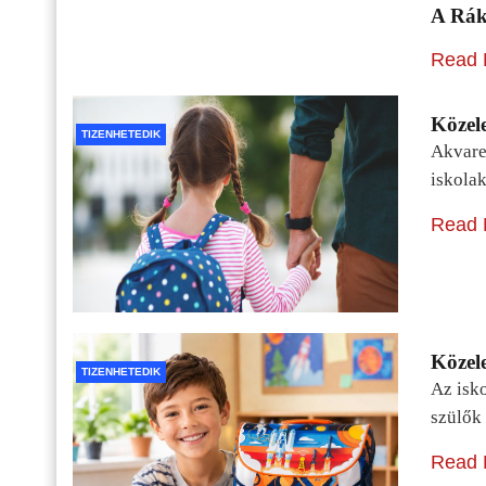
A Rák
Read 
Közele
TIZENHETEDIK
Akvarel
iskolak
Read 
Közele
TIZENHETEDIK
Az isko
szülők 
Read 