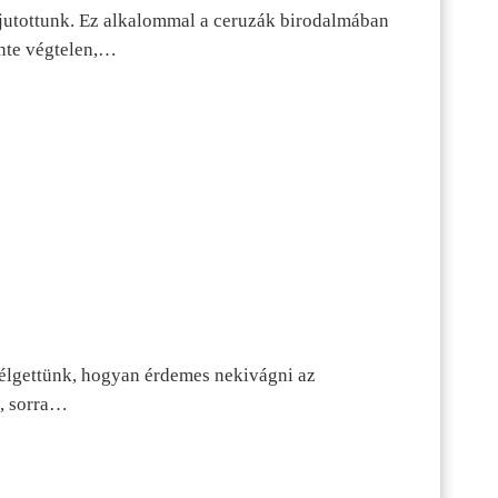
jutottunk. Ez alkalommal a ceruzák birodalmában
inte végtelen,…
szélgettünk, hogyan érdemes nekivágni az
n, sorra…