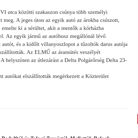
a VI utca közötti szakaszon csúnya több személyi
lt meg. A jeges úton az egyik autó az árokba csúszott,
emelte ki a sérültet, akit a mentők a kórházba
k el. Az egyik jármű az autóbusz megállónál lévő
 autót, és a kidőlt villanyoszlopot a tűzoltók darus autója
elszállították. Az ELMŰ az áramütés veszélyét
k. A helyszínen az útlezárást a Delta Polgárőrség Delta 23-
tt autókat elszállították megérkezett a Közterület