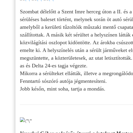
Szombat délelőtt a Szent Imre herceg úton a II. és 
sérüléses baleset történt, melynek során öt autó sérü
amelyből a kerületi tűzoltóik műszaki mentő csapata 
szállítottak. A másik két sérültet a helyszínen láttá
közvilágítási oszlopot kidöntötte. Az árokba csúszott
emelte ki. A helyszínelés után a sérült járműveket 
megszüntette, a közterületesek, az utat letisztítottá
as és Delta 24-es tagja végezte.
Mikorra a sérülteket ellátták, illetve a megrongálódo
Fenntartó sószóró autója jégmentesíteni.
Jobb későn, mint soha, tartja a mondás.