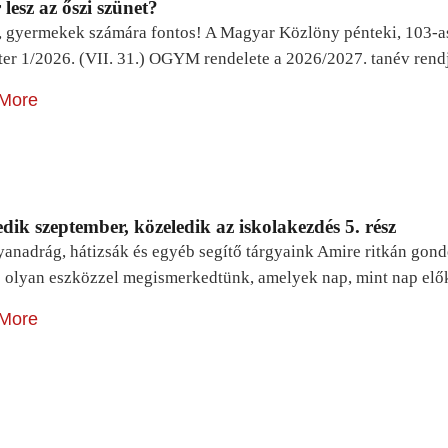
lesz az őszi szünet?
, gyermekek számára fontos! A Magyar Közlöny pénteki, 103-a
ter 1/2026. (VII. 31.) OGYM rendelete a 2026/2027. tanév rend
More
dik szeptember, közeledik az iskolakezdés 5. rész
yanadrág, hátizsák és egyéb segítő tárgyaink Amire ritkán gon
 olyan eszközzel megismerkedtünk, amelyek nap, mint nap elő
More