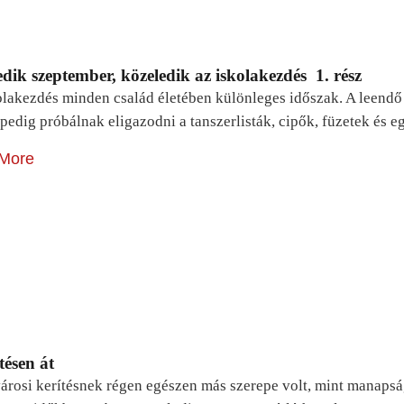
dik szeptember, közeledik az iskolakezdés 1. rész
lakezdés minden család életében különleges időszak. A leendő e
pedig próbálnak eligazodni a tanszerlisták, cipők, füzetek és
More
tésen át
árosi kerítésnek régen egészen más szerepe volt, mint manapsá