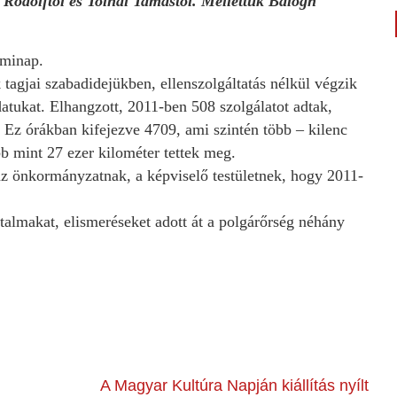
 Rodolftól és Tolnai Tamástól. Mellettük Balogh
 minap.
agjai szabadidejükben, ellenszolgáltatás nélkül végzik
atukat. Elhangzott, 2011-ben 508 szolgálatot adtak,
 Ez órákban kifejezve 4709, ami szintén több – kilenc
b mint 27 ezer kilométer tettek meg.
z önkormányzatnak, a képviselő testületnek, hogy 2011-
utalmakat, elismeréseket adott át a polgárőrség néhány
A Magyar Kultúra Napján kiállítás nyílt