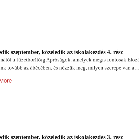
dik szeptember, közeledik az iskolakezdés 4. rész
mától a füzetborítóig Apróságok, amelyek mégis fontosak Előz
unk tovább az ábécében, és nézzük meg, milyen szerepe van a
More
dik szeptember, közeledik az iskolakezdés 3. rész