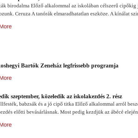
zák birodalma Előző alkalommal az iskolában célszerű cipőkig 
ozunk. Ceruza A tanórák elmaradhatatlan eszköze. A kínálat sz
More
oshegyi Bartók Zeneház legfrissebb programja
More
dik szeptember, közeledik az iskolakezdés 2. rész
lfesték, babzsák és a jó cipő titka Előző alkalommal arról be
ezdés előtti bevásárlásnak. Most pedig kezdjük az ábécé elejé
More