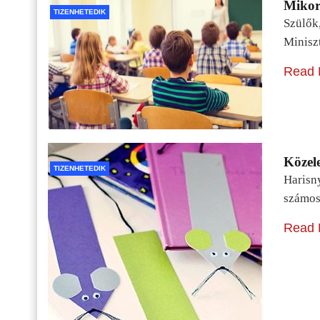
Mikor 
TIZENHETEDIK
Szülők
Minisz
Read 
Közele
TIZENHETEDIK
Harisn
számos
Read 