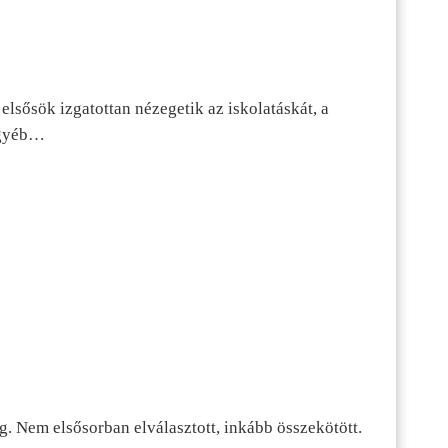
lsősök izgatottan nézegetik az iskolatáskát, a
 egyéb…
g. Nem elsősorban elválasztott, inkább összekötött.