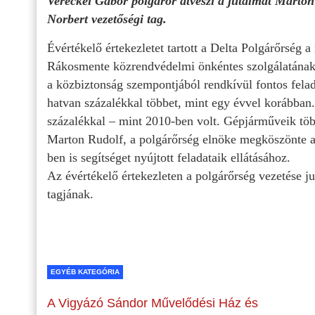
Vereckei Gábor polgárőr átveszi a jutalmat Marton
Norbert vezetőségi tag.
Évértékelő értekezletet tartott a Delta Polgárőrség a
Rákosmente közrendvédelmi önkéntes szolgálatának t
a közbiztonság szempontjából rendkívül fontos felad
hatvan százalékkal többet, mint egy évvel korábban.
százalékkal – mint 2010-ben volt. Gépjárműveik töb
Marton Rudolf, a polgárőrség elnöke megköszönte a
ben is segítséget nyújtott feladataik ellátásához.
Az évértékelő értekezleten a polgárőrség vezetése j
tagjának.
EGYÉB KATEGÓRIA
A Vigyázó Sándor Művelődési Ház és