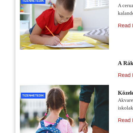
TIZENHETEDIK
A ceru
kaland
Read 
A Rák
Read 
Közele
TIZENHETEDIK
Akvarel
iskolak
Read 