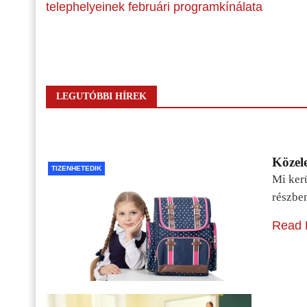
telephelyeinek februári programkínálata
LEGUTÓBBI HÍREK
Közele
TIZENHETEDIK
Mi kerü
részbe
Read 