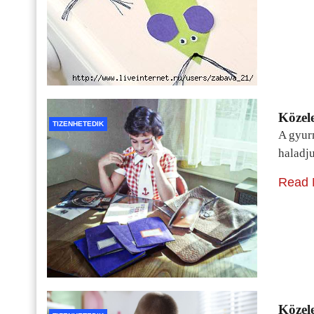
Közele
TIZENHETEDIK
A gyur
haladj
Read 
Közele