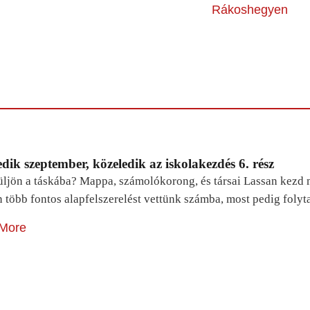
Rákoshegyen
dik szeptember, közeledik az iskolakezdés 6. rész
ljön a táskába? Mappa, számolókorong, és társai Lassan kezd m
n több fontos alapfelszerelést vettünk számba, most pedig foly
More