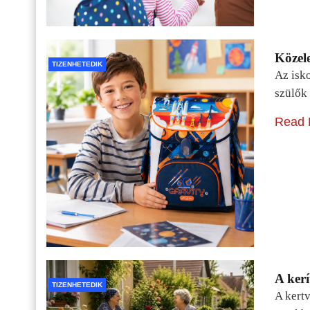
Közele
TIZENHETEDIK
Az isko
szülők 
Read 
A kerí
TIZENHETEDIK
A kertv