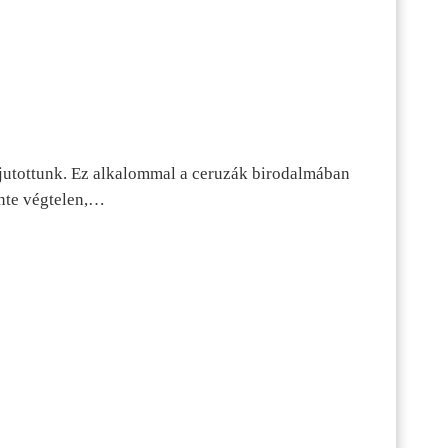
jutottunk. Ez alkalommal a ceruzák birodalmában
inte végtelen,…