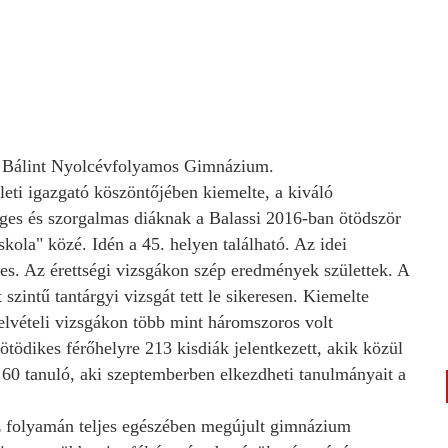
si Bálint Nyolcévfolyamos Gimnázium.
ületi igazgató köszöntőjében kiemelte, a kiváló
ges és szorgalmas diáknak a Balassi 2016-ban ötödször
kola" közé. Idén a 45. helyen található. Az idei
-es. Az érettségi vizsgákon szép eredmények születtek. A
 szintű tantárgyi vizsgát tett le sikeresen. Kiemelte
elvételi vizsgákon több mint háromszoros volt
ötödikes férőhelyre 213 kisdiák jelentkezett, akik közül
a 60 tanuló, aki szeptemberben elkezdheti tanulmányait a
z folyamán teljes egészében megújult gimnázium