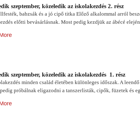
dik szeptember, közeledik az iskolakezdés 2. rész
lfesték, babzsák és a jó cipő titka Előző alkalommal arról be
ezdés előtti bevásárlásnak. Most pedig kezdjük az ábécé elejé
More
dik szeptember, közeledik az iskolakezdés 1. rész
lakezdés minden család életében különleges időszak. A leendő e
pedig próbálnak eligazodni a tanszerlisták, cipők, füzetek és
More