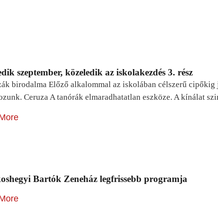
dik szeptember, közeledik az iskolakezdés 3. rész
zák birodalma Előző alkalommal az iskolában célszerű cipőkig 
ozunk. Ceruza A tanórák elmaradhatatlan eszköze. A kínálat sz
More
oshegyi Bartók Zeneház legfrissebb programja
More