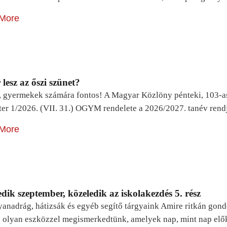
More
lesz az őszi szünet?
, gyermekek számára fontos! A Magyar Közlöny pénteki, 103-a
ter 1/2026. (VII. 31.) OGYM rendelete a 2026/2027. tanév rend
More
dik szeptember, közeledik az iskolakezdés 5. rész
yanadrág, hátizsák és egyéb segítő tárgyaink Amire ritkán gon
 olyan eszközzel megismerkedtünk, amelyek nap, mint nap elő