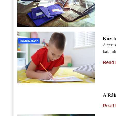
Közele
TIZENHETEDIK
A ceru
kaland
Read 
A Rák
Read 