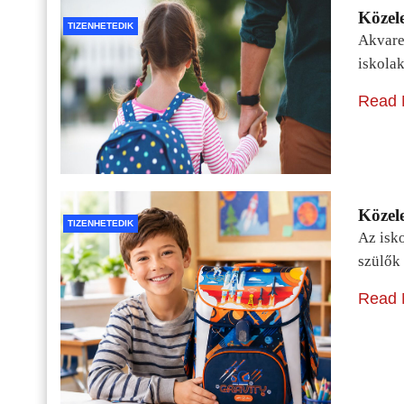
Közele
TIZENHETEDIK
Akvarel
iskolak
Read 
Közele
TIZENHETEDIK
Az isko
szülők 
Read 