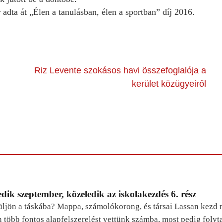
adta át „Élen a tanulásban, élen a sportban” díj 2016.
Riz Levente szokásos havi összefoglalója a
kerület közügyeiről
dik szeptember, közeledik az iskolakezdés 6. rész
ljön a táskába? Mappa, számolókorong, és társai Lassan kezd m
n több fontos alapfelszerelést vettünk számba, most pedig foly