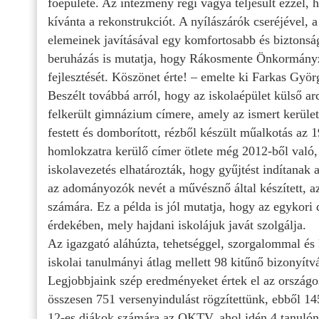
főépülete. Az intézmény régi vágya teljesült ezzel, 
kívánta a rekonstrukciót. A nyílászárók cseréjével, a
elemeinek javításával egy komfortosabb és biztonsá
beruházás is mutatja, hogy Rákosmente Önkormányzat
fejlesztését. Köszönet érte! – emelte ki Farkas Györ
Beszélt továbbá arról, hogy az iskolaépület külső arcu
felkerült gimnázium címere, amely az ismert kerüle
festett és domborított, rézből készült műalkotás az 1
homlokzatra kerülő címer ötlete még 2012-ből való, 
iskolavezetés elhatározták, hogy gyűjtést indítanak 
az adományozók nevét a művésznő által készített, az
számára. Ez a példa is jól mutatja, hogy az egykori
érdekében, mely hajdani iskolájuk javát szolgálja.
Az igazgató aláhúzta, tehetséggel, szorgalommal és 
iskolai tanulmányi átlag mellett 98 kitűnő bizonyítvá
Legjobbjaink szép eredményeket értek el az országo
összesen 751 versenyindulást rögzítettünk, ebből 1
12-es diákok számára az OKTV, ahol idén 4 tanulónk