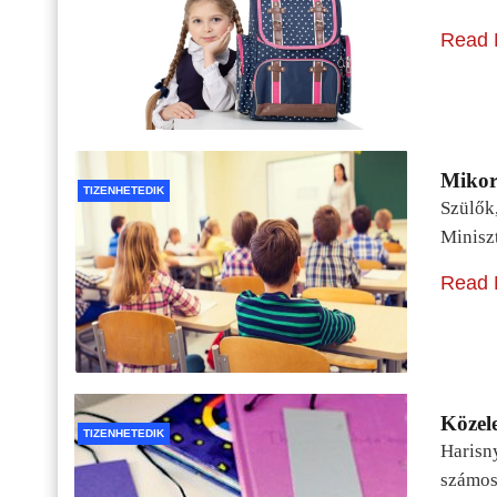
Read 
Mikor 
TIZENHETEDIK
Szülők
Minisz
Read 
Közele
TIZENHETEDIK
Harisn
számos