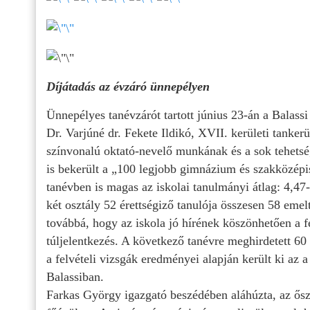
Díjátadás az évzáró ünnepélyen
Ünnepélyes tanévzárót tartott június 23-án a Balas
Dr. Varjúné dr. Fekete Ildikó, XVII. kerületi tanker
színvonalú oktató-nevelő munkának és a sok tehetsé
is bekerült a „100 legjobb gimnázium és szakközépis
tanévben is magas az iskolai tanulmányi átlag: 4,47
két osztály 52 érettségiző tanulója összesen 58 emelt
továbbá, hogy az iskola jó hírének köszönhetően a f
túljelentkezés. A következő tanévre meghirdetett 60 
a felvételi vizsgák eredményei alapján került ki az 
Balassiban.
Farkas György igazgató beszédében aláhúzta, az ős