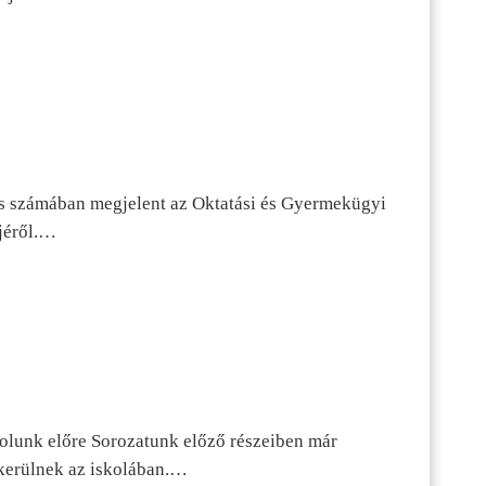
s számában megjelent az Oktatási és Gyermekügyi
jéről.…
dolunk előre Sorozatunk előző részeiben már
kerülnek az iskolában.…