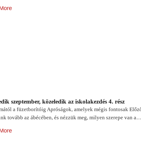
More
dik szeptember, közeledik az iskolakezdés 4. rész
mától a füzetborítóig Apróságok, amelyek mégis fontosak Előz
unk tovább az ábécében, és nézzük meg, milyen szerepe van a
More