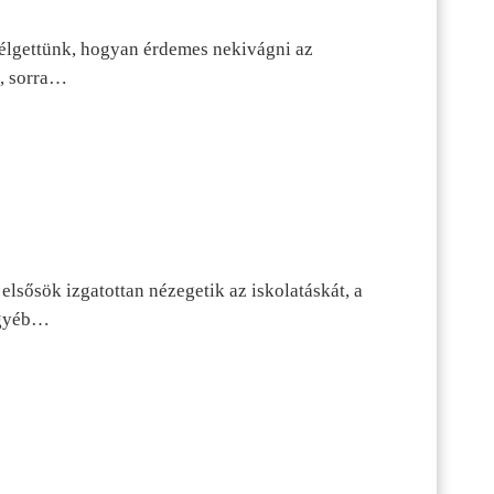
szélgettünk, hogyan érdemes nekivágni az
n, sorra…
lsősök izgatottan nézegetik az iskolatáskát, a
 egyéb…