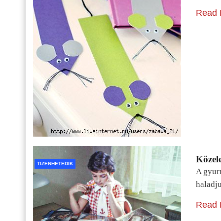
Read 
Közele
TIZENHETEDIK
A gyur
haladj
Read 