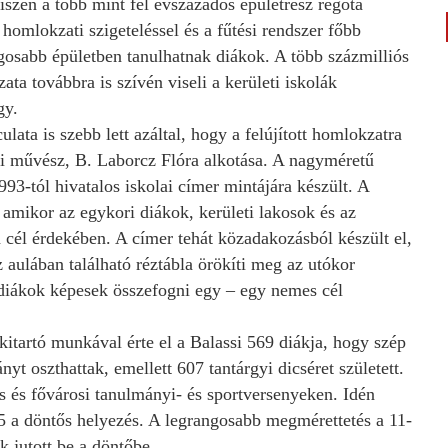
hiszen a több mint fél évszázados épületrész régóta
 homlokzati szigeteléssel és a fűtési rendszer főbb
gosabb épületben tanulhatnak diákok. A több százmilliós
a továbbra is szívén viseli a kerületi iskolák
gy.
lata is szebb lett azáltal, hogy a felújított homlokzatra
ti művész, B. Laborcz Flóra alkotása. A nagyméretű
993-tól hivatalos iskolai címer mintájára készült. A
amikor az egykori diákok, kerületi lakosok és az
a cél érdekében. A címer tehát közadakozásból készült el,
 aulában található réztábla örökíti meg az utókor
 diákok képesek összefogni egy – egy nemes cél
kitartó munkával érte el a Balassi 569 diákja, hogy szép
nyt oszthattak, emellett 607 tantárgyi dicséret született.
s és fővárosi tanulmányi- és sportversenyeken. Idén
45 a döntős helyezés. A legrangosabb megmérettetés a 11-
 jutott be a döntőbe.