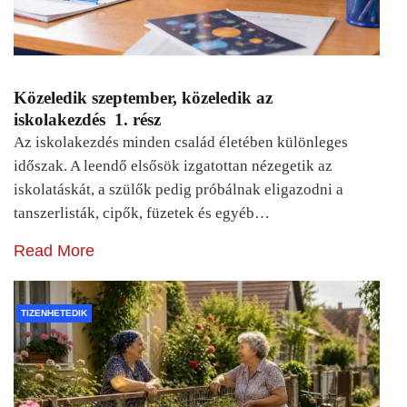
Közeledik szeptember, közeledik az
iskolakezdés 1. rész
Az iskolakezdés minden család életében különleges
időszak. A leendő elsősök izgatottan nézegetik az
iskolatáskát, a szülők pedig próbálnak eligazodni a
tanszerlisták, cipők, füzetek és egyéb…
Read More
TIZENHETEDIK