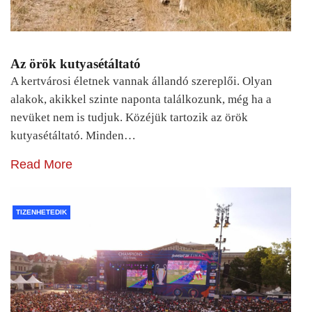
Az örök kutyasétáltató
A kertvárosi életnek vannak állandó szereplői. Olyan
alakok, akikkel szinte naponta találkozunk, még ha a
nevüket nem is tudjuk. Közéjük tartozik az örök
kutyasétáltató. Minden…
Read More
TIZENHETEDIK