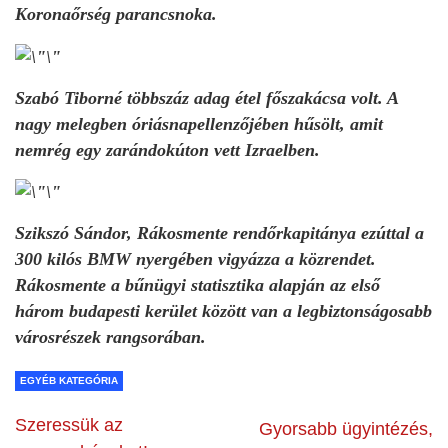
Koronaőrség parancsnoka.
Szabó Tiborné többszáz adag étel főszakácsa volt. A
nagy melegben óriásnapellenzőjében hűsölt, amit
nemrég egy zarándokúton vett Izraelben.
Szikszó Sándor, Rákosmente rendőrkapitánya ezúttal a
300 kilós BMW nyergében vigyázza a közrendet.
Rákosmente a bűnügyi statisztika alapján az első
három budapesti kerület között van a legbiztonságosabb
városrészek rangsorában.
EGYÉB KATEGÓRIA
Szeressük az
Gyorsabb ügyintézés,