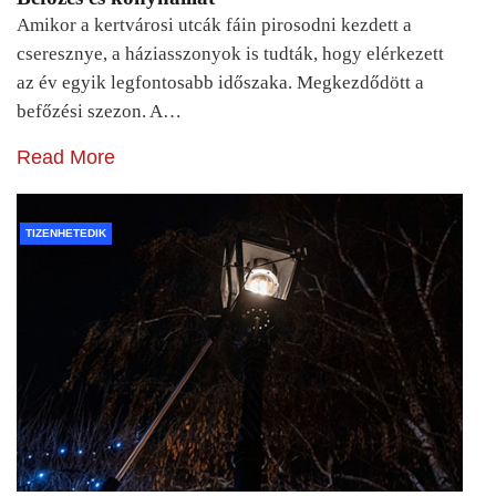
Amikor a kertvárosi utcák fáin pirosodni kezdett a
cseresznye, a háziasszonyok is tudták, hogy elérkezett
az év egyik legfontosabb időszaka. Megkezdődött a
befőzési szezon. A…
Read More
TIZENHETEDIK