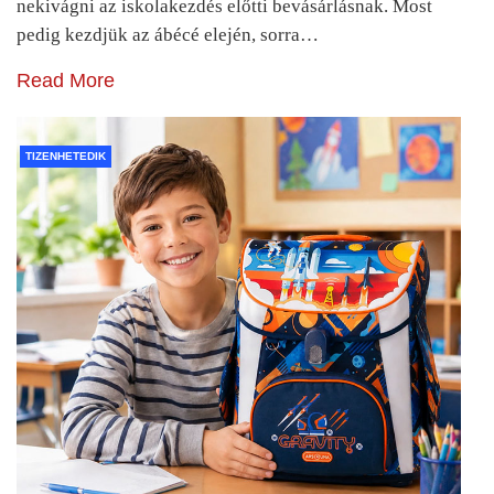
nekivágni az iskolakezdés előtti bevásárlásnak. Most
pedig kezdjük az ábécé elején, sorra…
Read More
TIZENHETEDIK