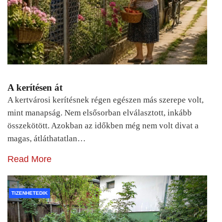
A kerítésen át
A kertvárosi kerítésnek régen egészen más szerepe volt,
mint manapság. Nem elsősorban elválasztott, inkább
összekötött. Azokban az időkben még nem volt divat a
magas, átláthatatlan…
Read More
TIZENHETEDIK