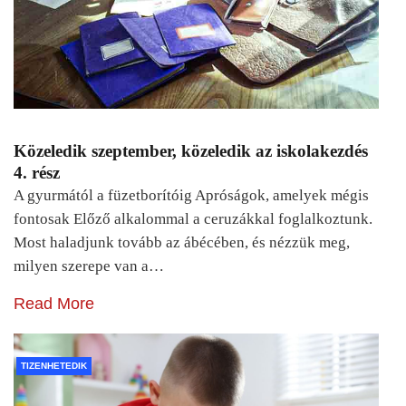
Közeledik szeptember, közeledik az iskolakezdés
4. rész
A gyurmától a füzetborítóig Apróságok, amelyek mégis
fontosak Előző alkalommal a ceruzákkal foglalkoztunk.
Most haladjunk tovább az ábécében, és nézzük meg,
milyen szerepe van a…
Read More
TIZENHETEDIK