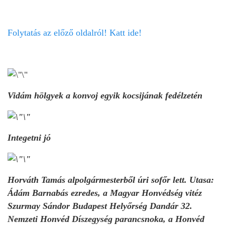
Folytatás az előző oldalról! Katt ide!
Vidám hölgyek a konvoj egyik kocsijának fedélzetén
Integetni jó
Horváth Tamás alpolgármesterből úri sofőr lett. Utasa:
Ádám Barnabás ezredes, a Magyar Honvédség vitéz
Szurmay Sándor Budapest Helyőrség Dandár 32.
Nemzeti Honvéd Díszegység parancsnoka, a Honvéd