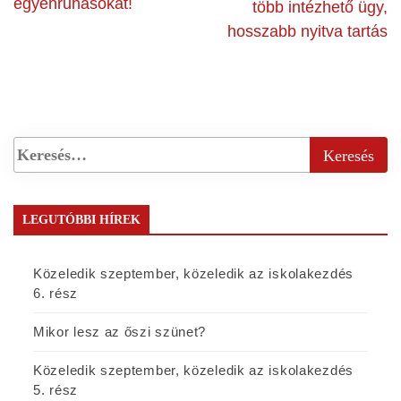
egyenruhásokat!
több intézhető ügy,
hosszabb nyitva tartás
LEGUTÓBBI HÍREK
Közeledik szeptember, közeledik az iskolakezdés
6. rész
Mikor lesz az őszi szünet?
Közeledik szeptember, közeledik az iskolakezdés
5. rész