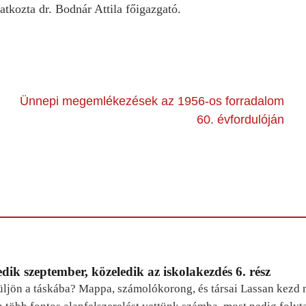
atkozta dr. Bodnár Attila főigazgató.
Ünnepi megemlékezések az 1956-os forradalom
60. évfordulóján
dik szeptember, közeledik az iskolakezdés 6. rész
ljön a táskába? Mappa, számolókorong, és társai Lassan kezd m