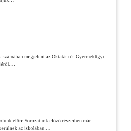
tatjuk…
s számában megjelent az Oktatási és Gyermekügyi
jéről.…
dolunk előre Sorozatunk előző részeiben már
kerülnek az iskolában.…