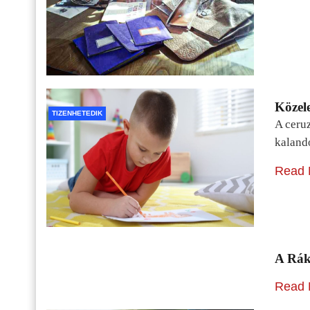
Közele
TIZENHETEDIK
A ceru
kaland
Read 
A Rák
Read 