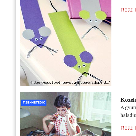
Read 
Közele
TIZENHETEDIK
A gyur
haladj
Read 