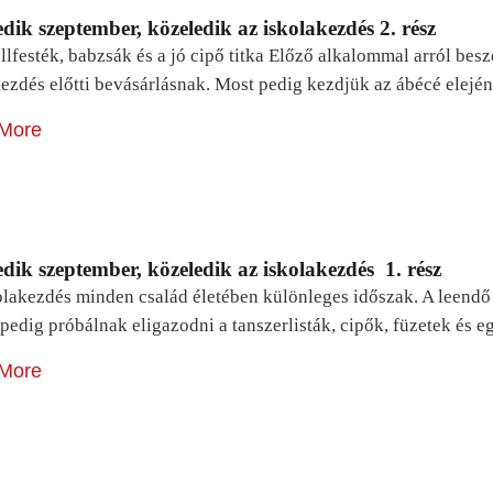
dik szeptember, közeledik az iskolakezdés 2. rész
lfesték, babzsák és a jó cipő titka Előző alkalommal arról be
ezdés előtti bevásárlásnak. Most pedig kezdjük az ábécé elejé
More
dik szeptember, közeledik az iskolakezdés 1. rész
lakezdés minden család életében különleges időszak. A leendő e
pedig próbálnak eligazodni a tanszerlisták, cipők, füzetek és
More