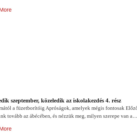
More
dik szeptember, közeledik az iskolakezdés 4. rész
mától a füzetborítóig Apróságok, amelyek mégis fontosak Előz
unk tovább az ábécében, és nézzük meg, milyen szerepe van a
More