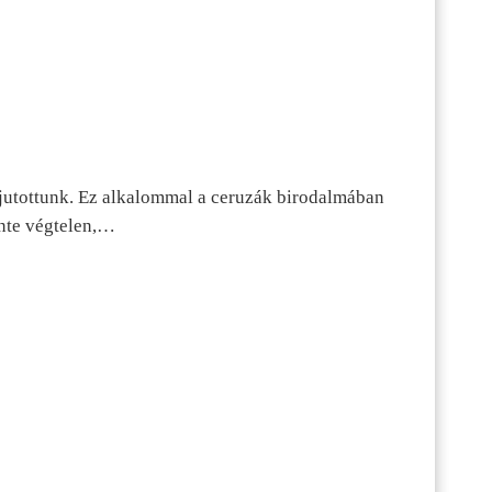
jutottunk. Ez alkalommal a ceruzák birodalmában
inte végtelen,…