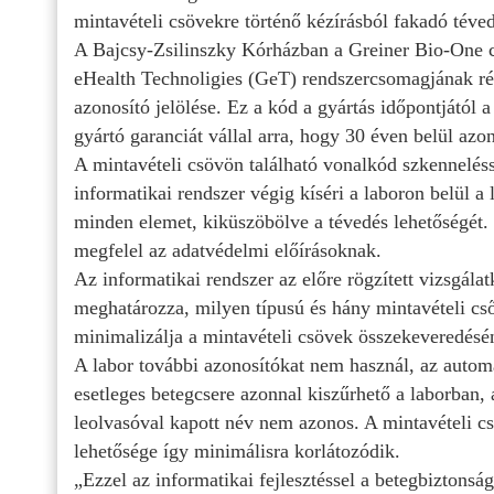
mintavételi csövekre történő kézírásból fakadó téve
A Bajcsy-Zsilinszky Kórházban a Greiner Bio-One c
eHealth Technoligies (GeT) rendszercsomagjának rész
azonosító jelölése. Ez a kód a gyártás időpontjától 
gyártó garanciát vállal arra, hogy 30 éven belül azo
A mintavételi csövön található vonalkód szkenneléss
informatikai rendszer végig kíséri a laboron belül a 
minden elemet, kiküszöbölve a tévedés lehetőségét.
megfelel az adatvédelmi előírásoknak.
Az informatikai rendszer az előre rögzített vizsgál
meghatározza, milyen típusú és hány mintavételi cső
minimalizálja a mintavételi csövek összekeveredésé
A labor további azonosítókat nem használ, az automa
esetleges betegcsere azonnal kiszűrhető a laborban
leolvasóval kapott név nem azonos. A mintavételi csö
lehetősége így minimálisra korlátozódik.
„Ezzel az informatikai fejlesztéssel a betegbiztonság