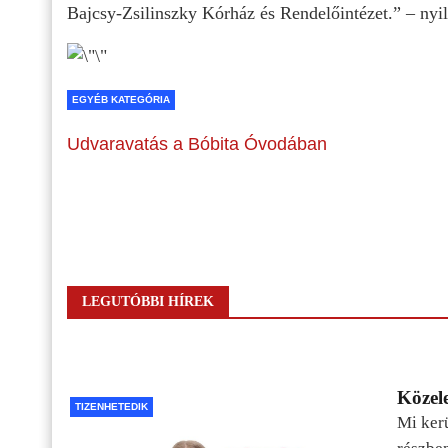
Bajcsy-Zsilinszky Kórház és Rendelőintézet.” – nyil
EGYÉB KATEGÓRIA
Udvaravatás a Bóbita Óvodában
LEGUTÓBBI HÍREK
Közele
TIZENHETEDIK
Mi kerü