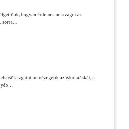
szélgettünk, hogyan érdemes nekivágni az
n, sorra…
lsősök izgatottan nézegetik az iskolatáskát, a
 egyéb…