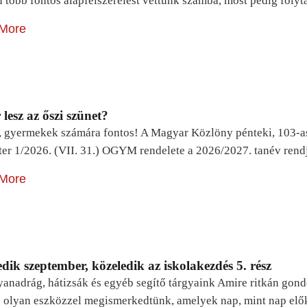
n több fontos alapfelszerelést vettünk számba, most pedig foly
More
lesz az őszi szünet?
, gyermekek számára fontos! A Magyar Közlöny pénteki, 103-a
ter 1/2026. (VII. 31.) OGYM rendelete a 2026/2027. tanév rend
More
dik szeptember, közeledik az iskolakezdés 5. rész
yanadrág, hátizsák és egyéb segítő tárgyaink Amire ritkán gon
 olyan eszközzel megismerkedtünk, amelyek nap, mint nap elő