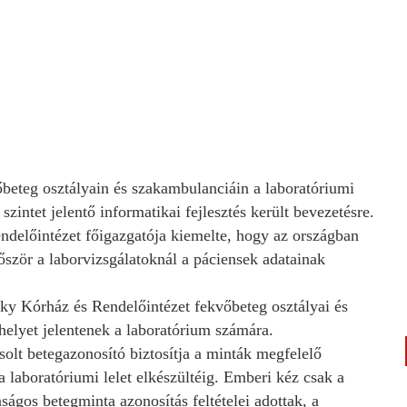
beteg osztályain és szakambulanciáin a laboratóriumi
zintet jelentő informatikai fejlesztés került bevezetésre.
ndelőintézet főigazgatója kiemelte, hogy az országban
lőször a laborvizsgálatoknál a páciensek adatainak
szky Kórház és Rendelőintézet fekvőbeteg osztályai és
elyet jelentenek a laboratórium számára.
olt betegazonosító biztosítja a minták megfelelő
a laboratóriumi lelet elkészültéig. Emberi kéz csak a
ságos betegminta azonosítás feltételei adottak, a