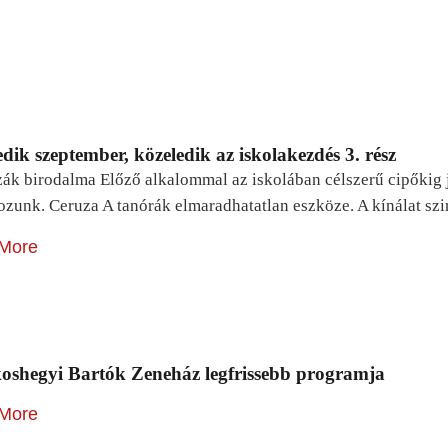
dik szeptember, közeledik az iskolakezdés 3. rész
zák birodalma Előző alkalommal az iskolában célszerű cipőkig 
ozunk. Ceruza A tanórák elmaradhatatlan eszköze. A kínálat sz
More
oshegyi Bartók Zeneház legfrissebb programja
More