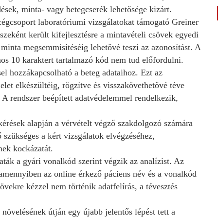
dések, minta- vagy betegcserék lehetősége kizárt.
égcsoport laboratóriumi vizsgálatokat támogató Greiner
eként került kifejlesztésre a mintavételi csövek egyedi
a minta megsemmisítéséig lehetővé teszi az azonosítást. A
nos 10 karaktert tartalmazó kód nem tud előfordulni.
el hozzákapcsolható a beteg adataihoz. Ezt az
lelet elkészültéig, rögzítve és visszakövethetővé téve
 A rendszer beépített adatvédelemmel rendelkezik,
atkérések alapján a vérvételt végző szakdolgozó számára
 szükséges a kért vizsgálatok elvégzéséhez,
nek kockázatát.
ták a gyári vonalkód szerint végzik az analízist. Az
, amennyiben az online érkező páciens név és a vonalkód
vekre kézzel nem történik adatfelírás, a tévesztés
 növelésének útján egy újabb jelentős lépést tett a