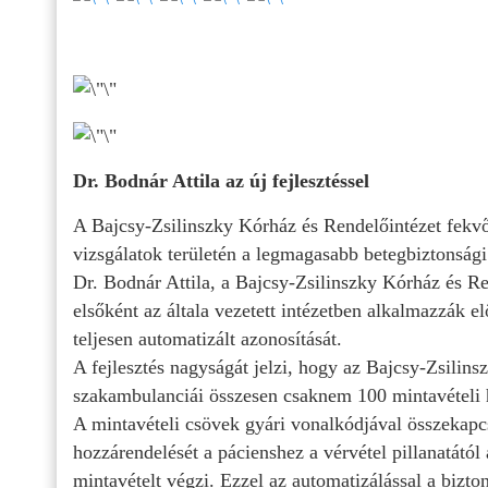
Dr. Bodnár Attila az új fejlesztéssel
A Bajcsy-Zsilinszky Kórház és Rendelőintézet fekvő
vizsgálatok területén a legmagasabb betegbiztonsági s
Dr. Bodnár Attila, a Bajcsy-Zsilinszky Kórház és Re
elsőként az általa vezetett intézetben alkalmazzák e
teljesen automatizált azonosítását.
A fejlesztés nagyságát jelzi, hogy az Bajcsy-Zsilin
szakambulanciái összesen csaknem 100 mintavételi h
A mintavételi csövek gyári vonalkódjával összekapcs
hozzárendelését a pácienshez a vérvétel pillanatától 
mintavételt végzi. Ezzel az automatizálással a bizton