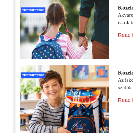
Közele
TIZENHETEDIK
Akvarel
iskolak
Read 
Közele
TIZENHETEDIK
Az isko
szülők 
Read 