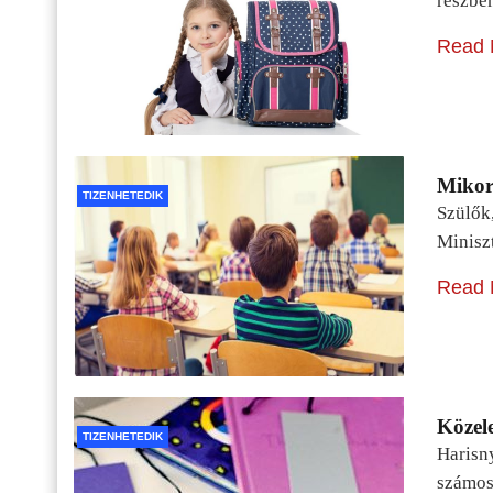
részbe
Read 
Mikor 
TIZENHETEDIK
Szülők
Minisz
Read 
Közele
TIZENHETEDIK
Harisn
számos